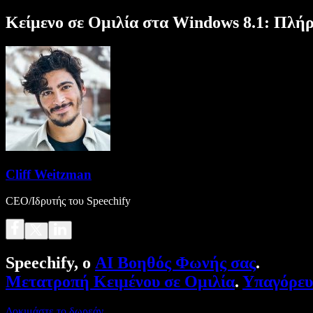
Κείμενο σε Ομιλία στα Windows 8.1: Πλή
Cliff Weitzman
CEO/Ιδρυτής του Speechify
Speechify, ο
AI Βοηθός Φωνής σας
.
Μετατροπή Κειμένου σε Ομιλία
.
Υπαγόρε
Δοκιμάστε το δωρεάν