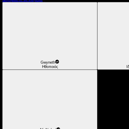
Gwyneth
Ηθοποιός
Ι