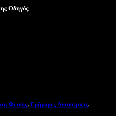
ρης Οδηγός
υση Φωνής
.
Γρήγορες Απαντήσεις
.