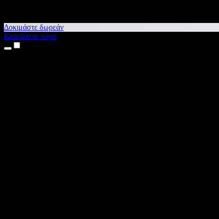
Δοκιμάστε δωρεάν
Κατεβάστε τώρα
Προϊόντα
Κείμενο σε Ομιλία
Εφαρμογές για iPhone & iPad
Εφαρμογή για Android
Επέκταση για Chrome
Επέκταση για Edge
Web εφαρμογή
Εφαρμογή για Mac
Εφαρμογή για Windows