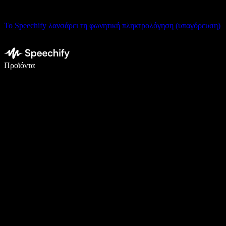
Το Speechify λανσάρει τη φωνητική πληκτρολόγηση (υπαγόρευση)
Γράψτε 5× πιο γρήγορα με φωνητική πληκτρολόγηση
Προϊόντα
Μάθετε περισσότερα