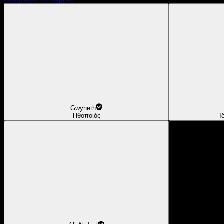
Gwyneth
Ηθοποιός
Ι