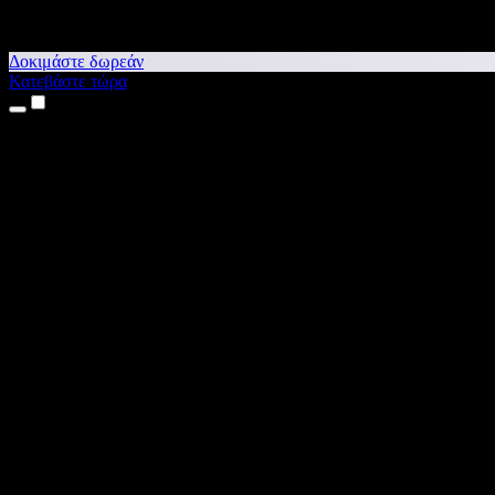
Δοκιμάστε δωρεάν
Κατεβάστε τώρα
Προϊόντα
Κείμενο σε Ομιλία
Εφαρμογές για iPhone & iPad
Εφαρμογή για Android
Επέκταση για Chrome
Επέκταση για Edge
Web εφαρμογή
Εφαρμογή για Mac
Εφαρμογή για Windows