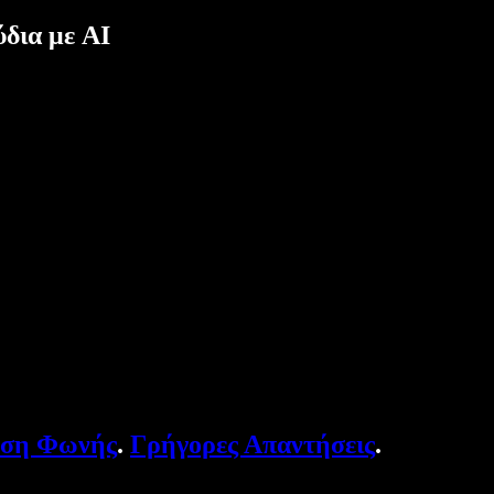
δια με AI
υση Φωνής
.
Γρήγορες Απαντήσεις
.