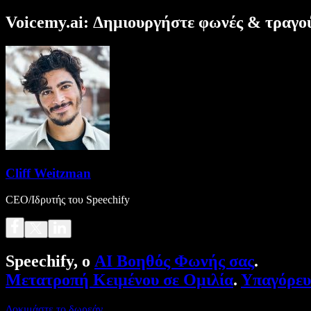
Voicemy.ai: Δημιουργήστε φωνές & τραγού
Cliff Weitzman
CEO/Ιδρυτής του Speechify
Speechify, ο
AI Βοηθός Φωνής σας
.
Μετατροπή Κειμένου σε Ομιλία
.
Υπαγόρε
Δοκιμάστε το δωρεάν