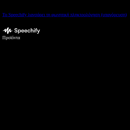
Το Speechify λανσάρει τη φωνητική πληκτρολόγηση (υπαγόρευση)
Γράψτε 5× πιο γρήγορα με φωνητική πληκτρολόγηση
Προϊόντα
Μάθετε περισσότερα