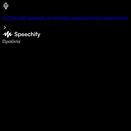
Το Speechify λανσάρει τη φωνητική πληκτρολόγηση (υπαγόρευση)
Γράψτε 5× πιο γρήγορα με φωνητική πληκτρολόγηση
Προϊόντα
Μάθετε περισσότερα