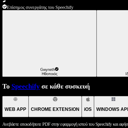
Επίσημος συνεργάτης του Speechify
Gwyneth
Ηθοποιός
Ι
Το
Speechify
σε κάθε συσκευή
WEB APP
CHROME EXTENSION
iOS
WINDOWS AP
Ανεβάστε οποιοδήποτε PDF στην εφαρμογή ιστού του Speechify και αφήσ