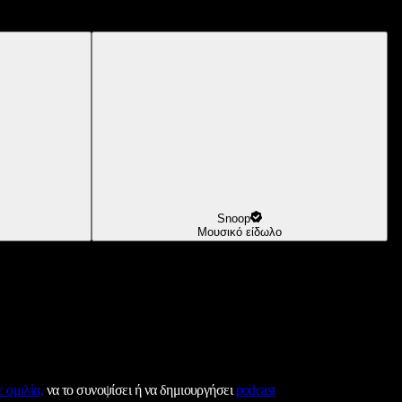
Snoop
Μουσικό είδωλο
 ομιλία,
να το συνοψίσει ή να δημιουργήσει
podcast