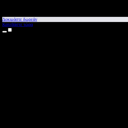
Δοκιμάστε δωρεάν
Κατεβάστε τώρα
Προϊόντα
Κείμενο σε Ομιλία
Εφαρμογές για iPhone & iPad
Εφαρμογή για Android
Επέκταση για Chrome
Επέκταση για Edge
Web εφαρμογή
Εφαρμογή για Mac
Εφαρμογή για Windows