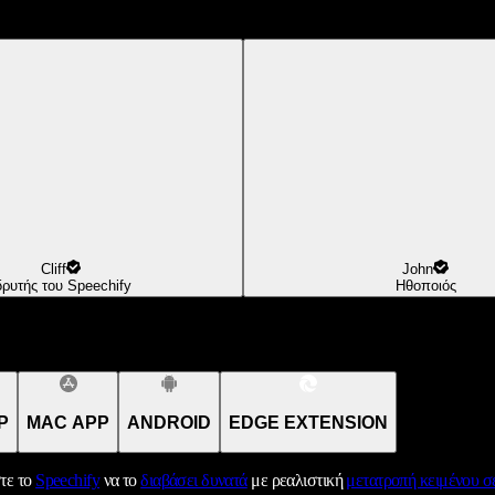
Cliff
John
δρυτής του Speechify
Ηθοποιός
P
MAC APP
ANDROID
EDGE EXTENSION
τε το
Speechify
να το
διαβάσει δυνατά
με ρεαλιστική
μετατροπή κειμένου σε