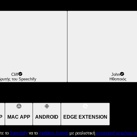
Cliff
John
δρυτής του Speechify
Ηθοποιός
P
MAC APP
ANDROID
EDGE EXTENSION
τε το
Speechify
να το
διαβάσει δυνατά
με ρεαλιστική
μετατροπή κειμένου σε