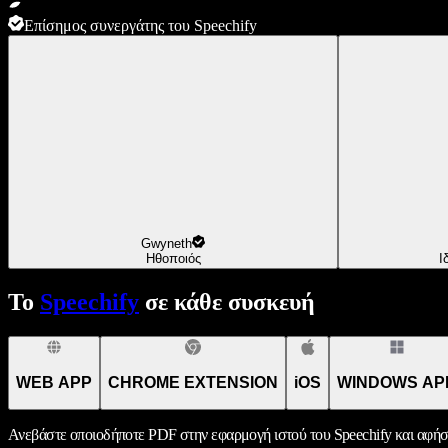
Επίσημος συνεργάτης του Speechify
Gwyneth
Ηθοποιός
Ι
Το
Speechify
σε κάθε συσκευή
WEB APP
CHROME EXTENSION
iOS
WINDOWS AP
Ανεβάστε οποιοδήποτε PDF στην εφαρμογή ιστού του Speechify και αφήσ