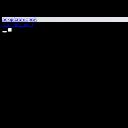
Δοκιμάστε δωρεάν
Κατεβάστε τώρα
Προϊόντα
Κείμενο σε Ομιλία
Εφαρμογές για iPhone & iPad
Εφαρμογή για Android
Επέκταση για Chrome
Επέκταση για Edge
Web εφαρμογή
Εφαρμογή για Mac
Εφαρμογή για Windows