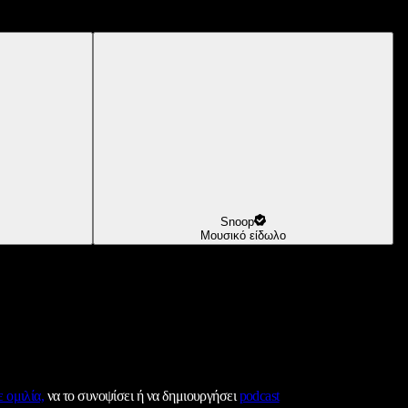
Snoop
Μουσικό είδωλο
 ομιλία,
να το συνοψίσει ή να δημιουργήσει
podcast