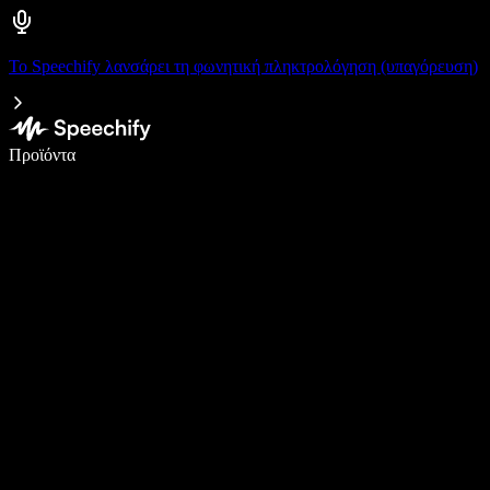
Το Speechify λανσάρει τη φωνητική πληκτρολόγηση (υπαγόρευση)
Γράψτε 5× πιο γρήγορα με φωνητική πληκτρολόγηση
Προϊόντα
Μάθετε περισσότερα