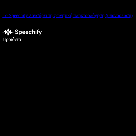
Το Speechify λανσάρει τη φωνητική πληκτρολόγηση (υπαγόρευση)
Γράψτε 5× πιο γρήγορα με φωνητική πληκτρολόγηση
Προϊόντα
Μάθετε περισσότερα