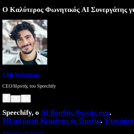
Ο Καλύτερος Φωνητικός AI Συνεργάτης γ
Cliff Weitzman
CEO/Ιδρυτής του Speechify
Speechify, ο
AI Βοηθός Φωνής σας
.
Μετατροπή Κειμένου σε Ομιλία
.
Υπαγόρε
Δοκιμάστε το δωρεάν