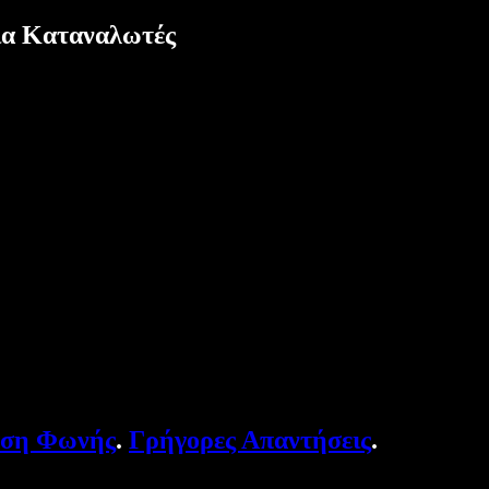
ια Καταναλωτές
υση Φωνής
.
Γρήγορες Απαντήσεις
.