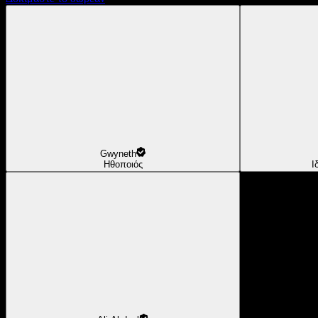
Gwyneth
Ηθοποιός
Ι