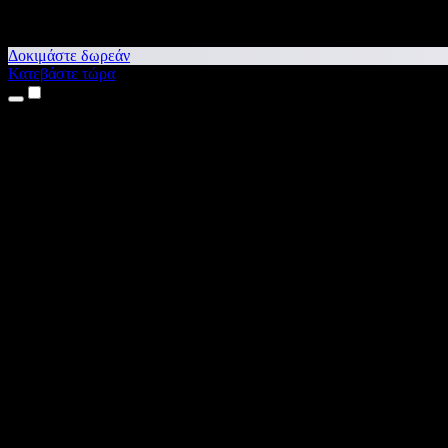
Δοκιμάστε δωρεάν
Κατεβάστε τώρα
Προϊόντα
Κείμενο σε Ομιλία
Εφαρμογές για iPhone & iPad
Εφαρμογή για Android
Επέκταση για Chrome
Επέκταση για Edge
Web εφαρμογή
Εφαρμογή για Mac
Εφαρμογή για Windows