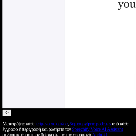
Μετατρέψτε κάθε
κείμενο σε ομιλία
,
δημιουργήστε podcasts
από κάθε
έγγραφο ή περιγραφή και ρωτήστε τον
Speechify Voice AI Assistant
οτιδήποτε όπου κι αν βρίσκεστε με την εφαρμογή
Android