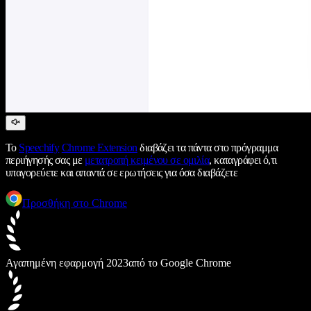
Το
Speechify
Chrome Extension
διαβάζει τα πάντα στο πρόγραμμα
περιήγησής σας με
μετατροπή κειμένου σε ομιλία
, καταγράφει ό,τι
υπαγορεύετε και απαντά σε ερωτήσεις για όσα διαβάζετε
Προσθήκη στο Chrome
Αγαπημένη εφαρμογή 2023
από το Google Chrome