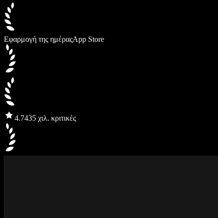
Εφαρμογή της ημέρας
App Store
4.7
435 χιλ. κριτικές