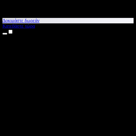
Δοκιμάστε δωρεάν
Κατεβάστε τώρα
Προϊόντα
Κείμενο σε Ομιλία
Εφαρμογές για iPhone & iPad
Εφαρμογή για Android
Επέκταση για Chrome
Επέκταση για Edge
Web εφαρμογή
Εφαρμογή για Mac
Εφαρμογή για Windows