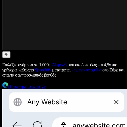
Επιλέξτε ανάμεσα σε 1.000+
AI φωνές
και ακούστε έως και 4,5x πιο
γρήγορα, καθώς το
Speechify
μετατρέπει
κείμενο σε ομιλία
στο Edge και
απαντά σαν προσωπικός βοηθός
Προσθήκη στο Edge