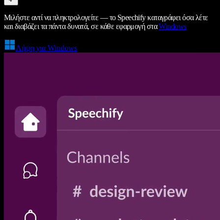
Μιλήστε αντί να πληκτρολογείτε — το Speechify καταγράφει όσα λέτε
και διαβάζει τα πάντα δυνατά, σε κάθε εφαρμογή στα
Windows
Λήψη για Windows