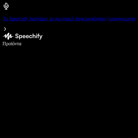
Το Speechify λανσάρει τη φωνητική πληκτρολόγηση (υπαγόρευση)
Γράψτε 5× πιο γρήγορα με φωνητική πληκτρολόγηση
Προϊόντα
Μάθετε περισσότερα