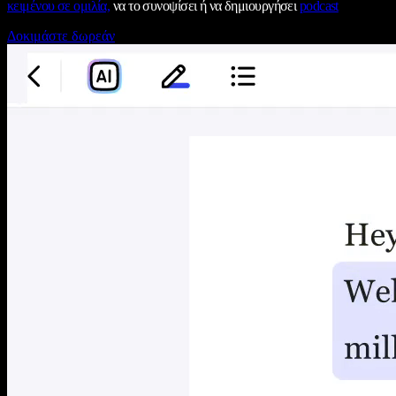
κειμένου σε ομιλία,
να το συνοψίσει ή να δημιουργήσει
podcast
Δοκιμάστε δωρεάν