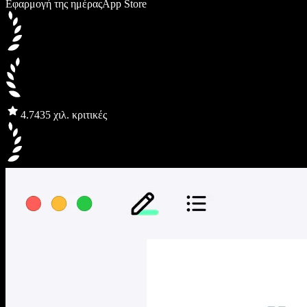
Εφαρμογή της ημέρας
App Store
4.7
435 χιλ. κριτικές