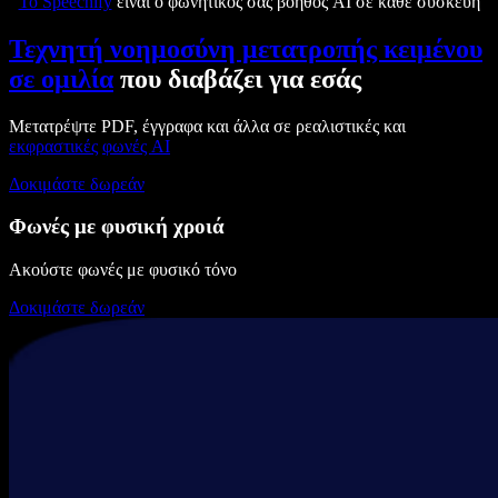
Το Speechify
είναι ο φωνητικός σας βοηθός AI σε κάθε συσκευή
Τεχνητή νοημοσύνη μετατροπής κειμένου
σε ομιλία
που διαβάζει για εσάς
Μετατρέψτε PDF, έγγραφα και άλλα σε ρεαλιστικές και
εκφραστικές
φωνές AI
Δοκιμάστε δωρεάν
Φωνές με φυσική χροιά
Ακούστε φωνές με φυσικό τόνο
Δοκιμάστε δωρεάν