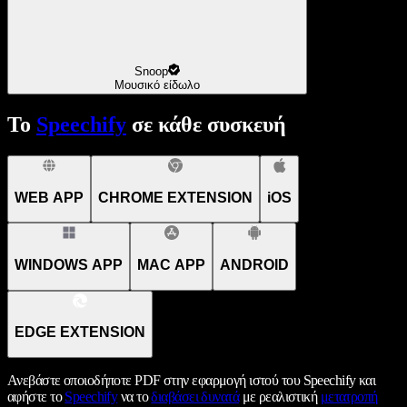
Snoop
Μουσικό είδωλο
Το
Speechify
σε κάθε συσκευή
WEB APP
CHROME EXTENSION
iOS
WINDOWS APP
MAC APP
ANDROID
EDGE EXTENSION
Ανεβάστε οποιοδήποτε PDF στην εφαρμογή ιστού του Speechify και
αφήστε το
Speechify
να το
διαβάσει δυνατά
με ρεαλιστική
μετατροπή