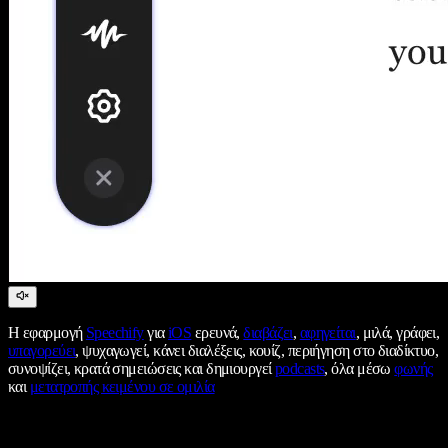
Η εφαρμογή
Speechify
για
iOS
ερευνά,
διαβάζει
,
αφηγείται
, μιλά, γράφει,
υπαγορεύει
, ψυχαγωγεί, κάνει διαλέξεις, κουίζ, περιήγηση στο διαδίκτυο,
συνοψίζει, κρατά σημειώσεις και δημιουργεί
podcasts
, όλα μέσω
φωνής
και
μετατροπής κειμένου σε ομιλία