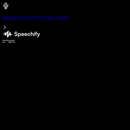
Speechify משיקה תמלול קול להקלדה
לכתוב פי 5 מהר יותר עם הכתבה קולית
מוצרים
למידע נוסף