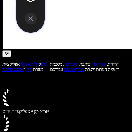
חוקרת,
מקריאה
, כותבת,
מכתיבה
, מסכמת,
iOS
ל
Speechify
אפליקציית
רושמת הערות ויוצרת
פודקאסטים
עבורכם — בעזרת
קול
ו
טקסט לדיבור
App Store
אפליקציית היום