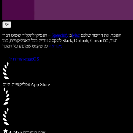
הופכת את הדיבור שלכם
Mac
ב
Speechify
הפסיקו להקליד ופשוט דברו –
לטקסט מדויק בכל האפליקציות, כמו Slack, Outlook, Cursor ועוד, וגם
מקריאה
כל טקסט שמופיע על המסך
הורידו ל-macOS
App Store
אפליקציית היום
435 אלף ביקורות
4.7