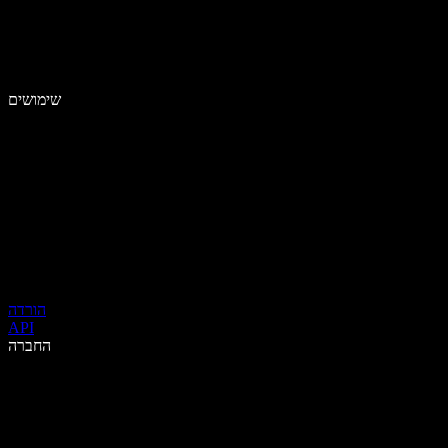
שימושים
הורדה
API
החברה