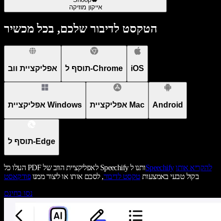
אייקון מוזיקה
הטקסט לדיבור שלכם, בכל מכשיר
iOS
תוסף ל-Chrome
אפליקציית ווב
Android
אפליקציית Mac
אפליקציית Windows
תוסף ל-Edge
להקריא אותו
Speechify
העלו כל PDF לאפליקציית הווב של Speechify ותנו ל
בקול טבעי באמצעות
טקסט לדיבור
, לסכם אותו או ליצור ממנו
פודקאסט
נסו בחינם