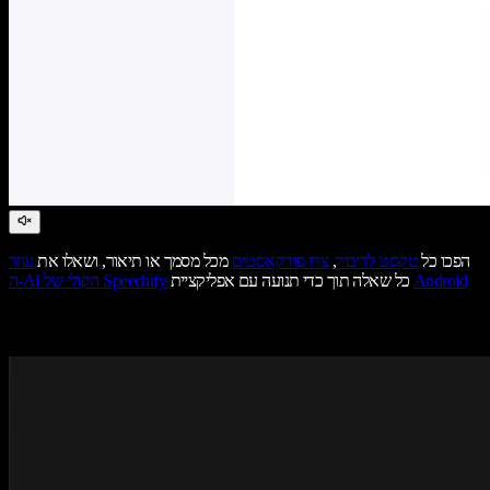
הפכו כל
טקסט לדיבור
,
צרו פודקאסטים
מכל מסמך או תיאור, ושאלו את
עוזר
Android
כל שאלה תוך כדי תנועה עם אפליקציית
ה-AI הקולי של Speechify