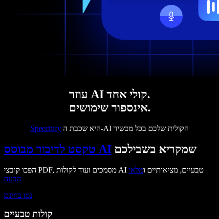
עוזר AI קולי אחד.
אינספור שימושים.
היא שכבת ה-AI הקולית שלכם בכל מכשיר
Speechify
שמקריא בשבילכם
טקסט לדיבור מבוסס AI
הפכו קובצי PDF, מסמכים ועוד לקולות AI טבעיים, מציאותיים ו
מלאי
הבעה
נסו בחינם
קולות טבעיים