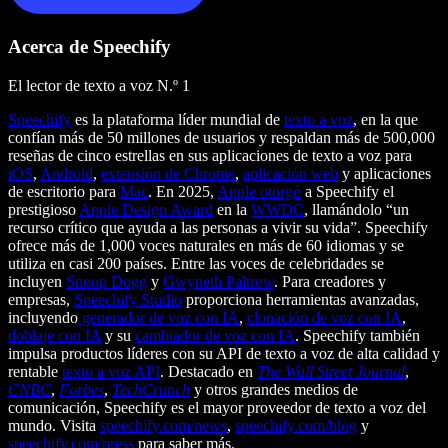
Acerca de Speechify
El lector de texto a voz N.º 1
Speechify
es la plataforma líder mundial de
texto a voz
, en la que
confían más de 50 millones de usuarios y respaldan más de 500,000
reseñas de cinco estrellas en sus aplicaciones de texto a voz para
iOS
,
Android
,
extensión de Chrome
,
aplicación web
y aplicaciones
de escritorio para
Mac
. En 2025,
Apple otorgó
a Speechify el
prestigioso
Apple Design Award
en la
WWDC
, llamándolo “un
recurso crítico que ayuda a las personas a vivir su vida”. Speechify
ofrece más de 1,000 voces naturales en más de 60 idiomas y se
utiliza en casi 200 países. Entre las voces de celebridades se
incluyen
Snoop Dogg
y
Gwyneth Paltrow
. Para creadores y
empresas,
Speechify Studio
proporciona herramientas avanzadas,
incluyendo
generador de voz con IA
,
clonación de voz con IA
,
doblaje con IA
y su
cambiador de voz con IA
. Speechify también
impulsa productos líderes con su API de texto a voz de alta calidad y
rentable
texto a voz API
. Destacado en
The Wall Street Journal
,
CNBC
,
Forbes
,
TechCrunch
y otros grandes medios de
comunicación, Speechify es el mayor proveedor de texto a voz del
mundo. Visita
speechify.com/news
,
speechify.com/blog
y
speechify.com/press
para saber más.