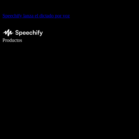
Speechify lanza el dictado por voz
Escribe 5× más rápido con dictado por voz
Productos
Más información