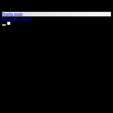
Prueba gratis
Descárgalo ahora
Productos
Texto a voz
Apps para iPhone y iPad
App para Android
Extensión para Chrome
Extensión para Edge
App web
App para Mac
App para Windows