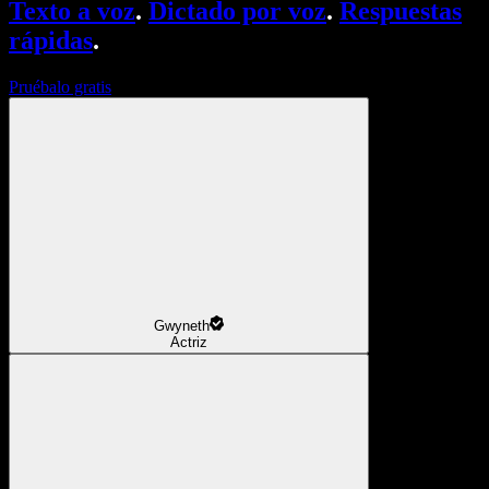
Texto a voz
.
Dictado por voz
.
Respuestas
rápidas
.
Pruébalo gratis
Gwyneth
Actriz