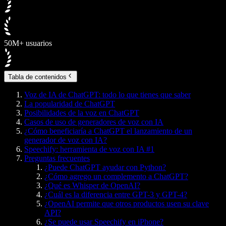
50M+ usuarios
Tabla de contenidos
Voz de IA de ChatGPT: todo lo que tienes que saber
La popularidad de ChatGPT
Posibilidades de la voz en ChatGPT
Casos de uso de generadores de voz con IA
¿Cómo beneficiaría a ChatGPT el lanzamiento de un
generador de voz con IA?
Speechify: herramienta de voz con IA #1
Preguntas frecuentes
¿Puede ChatGPT ayudar con Python?
¿Cómo agrego un complemento a ChatGPT?
¿Qué es Whisper de OpenAI?
¿Cuál es la diferencia entre GPT-3 y GPT-4?
¿OpenAI permite que otros productos usen su clave
API?
¿Se puede usar Speechify en iPhone?