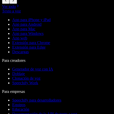
Ver todo
Texto a voz
App para iPhone y iPad
App para Android
App para Mac
App para Windows
App web
Extensión para Chrome
Extensión para Edge
Descargas
Para creadores
Generador de voz con IA
Doblaje
Clonación de voz
Speechify Work
Para empresas
Speechify para desarrolladores
Equipos
Educación
Documentación de la API de texto a voz