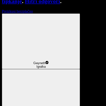
tipkanje
.
Hitri odgovori
.
Preizkusi brezplačno
Gwyneth
Igralka