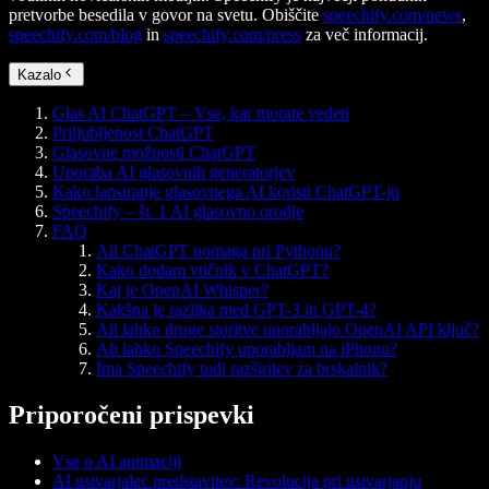
pretvorbe besedila v govor na svetu. Obiščite
speechify.com/news
,
speechify.com/blog
in
speechify.com/press
za več informacij.
Kazalo
Glas AI ChatGPT – Vse, kar morate vedeti
Priljubljenost ChatGPT
Glasovne možnosti ChatGPT
Uporaba AI glasovnih generatorjev
Kako lansiranje glasovnega AI koristi ChatGPT-ju
Speechify – št. 1 AI glasovno orodje
FAQ
Ali ChatGPT pomaga pri Pythonu?
Kako dodam vtičnik v ChatGPT?
Kaj je OpenAI Whisper?
Kakšna je razlika med GPT-3 in GPT-4?
Ali lahko druge storitve uporabljajo OpenAI API ključ?
Ali lahko Speechify uporabljam na iPhonu?
Ima Speechify tudi razširitev za brskalnik?
Priporočeni prispevki
Vse o AI animaciji
AI ustvarjalec predstavitev: Revolucija pri ustvarjanju