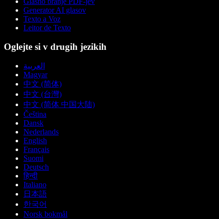
Glasno branje PDF-jev
Generator AI glasov
Texto a Voz
Leitor de Texto
Oglejte si v drugih jezikih
العربية
Magyar
中文 (简体)
中文 (台灣)
中文 (简体 中国大陆)
Čeština
Dansk
Nederlands
English
Français
Suomi
Deutsch
हिन्दी
Italiano
日本語
한국어
Norsk bokmål