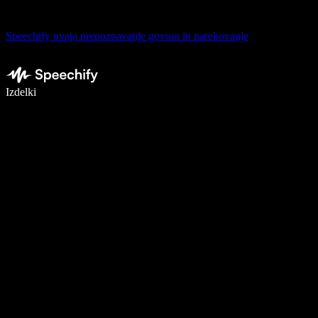
Speechify uvaja prepoznavanje govora in narekovanje
Pišite 5× hitreje z narekovanjem
Izdelki
Več o tem