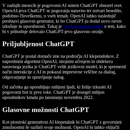
V zadnjih mesecih je pogovorni AI sistem ChatGPT obnorel svet.
OpenAI-jeva ChatGPT se pogovarja naravno ter ustvari besedilo,
podobno človeškemu, o vseh temah. OpenAI lahko naslednjič
predstavi glasovni generator, ki bo ChatGPT-ju dodal novo raven
izkušnje in uporabnosti. Tukaj je
vse, kar morate vedeti
o tem, kako
bi v prihodnje delovalo ChatGPT-jevo glasovno orodje.
Priljubljenost ChatGPT
ChatGPT je postal domače ime na področju AI klepetalnikov. Z
naprednimi algoritmi OpenAI, strojnim učenjem in obdelavo
naravnega jezika je ChatGPT velik jezikovni model, ki je spremenil
način interakcije z AI in pokazal impresivne veščine za dialog,
odgovarjanje in opravljanje nalog.
Od začetka ga uporabljajo milijoni ljudi, ki želijo izkusiti AI
pogovorni bot iz prve roke. ChatGPT je dosegel milijon
uporabnikov kmalu po lansiranju novembra 2022.
Glasovne možnosti ChatGPT
Kot pionirski generativni AI klepetalnik bi ChatGPT z govornimi
zmožnostmi še razširil svoje možnosti. OpenAI bi lahko vključil