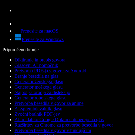
Prenesite za macOS
Prenesite za Windows
Priporočeno branje
Diktiranje in prepis govora
Glasovni AI-pomočnik
Pretvorba PDF-ja v govor za Android
Branje besedila na glas
Generator ženskega glasu
Generator moškega glasu
Najboljša orodja za disleksijo
Generator robotskega glasu
Pretvorba besedila v govor za anime
AI-spreminjevalnik glasu
Zvočni bralnik PDF-jev
Ali mi lahko Google Dokumenti berejo na glas
Razširitev za Chrome za pretvorbo besedila v govor
Pretvorba besedila v govor v hindujščini