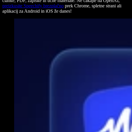
članke, PDF, zapiske in učne materiale. Ne čakajte na OpenAI,
preizkusite Speechify brezplačno
prek Chrome, spletne strani ali
aplikacij za Android in iOS že danes!