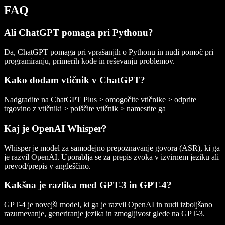
FAQ
Ali ChatGPT pomaga pri Pythonu?
Da, ChatGPT pomaga pri vprašanjih o Pythonu in nudi pomoč pri
programiranju, primerih kode in reševanju problemov.
Kako dodam vtičnik v ChatGPT?
Nadgradite na ChatGPT Plus > omogočite vtičnike > odprite
trgovino z vtičniki > poiščite vtičnik > namestite ga
Kaj je OpenAI Whisper?
Whisper je model za samodejno prepoznavanje govora (ASR), ki ga
je razvil OpenAI. Uporablja se za prepis zvoka v izvirnem jeziku ali
prevod/prepis v angleščino.
Kakšna je razlika med GPT-3 in GPT-4?
GPT-4 je novejši model, ki ga je razvil OpenAI in nudi izboljšano
razumevanje, generiranje jezika in zmogljivost glede na GPT-3.