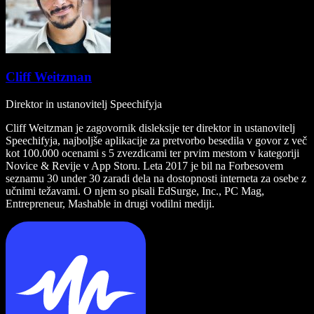
Cliff Weitzman
Direktor in ustanovitelj Speechifyja
Cliff Weitzman je zagovornik disleksije ter direktor in ustanovitelj
Speechifyja, najboljše aplikacije za pretvorbo besedila v govor z več
kot 100.000 ocenami s 5 zvezdicami ter prvim mestom v kategoriji
Novice & Revije v App Storu. Leta 2017 je bil na Forbesovem
seznamu 30 under 30 zaradi dela na dostopnosti interneta za osebe z
učnimi težavami. O njem so pisali EdSurge, Inc., PC Mag,
Entrepreneur, Mashable in drugi vodilni mediji.