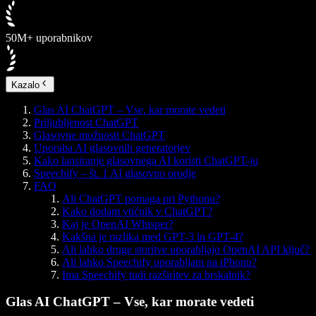
50M+ uporabnikov
Kazalo
Glas AI ChatGPT – Vse, kar morate vedeti
Priljubljenost ChatGPT
Glasovne možnosti ChatGPT
Uporaba AI glasovnih generatorjev
Kako lansiranje glasovnega AI koristi ChatGPT-ju
Speechify – št. 1 AI glasovno orodje
FAQ
Ali ChatGPT pomaga pri Pythonu?
Kako dodam vtičnik v ChatGPT?
Kaj je OpenAI Whisper?
Kakšna je razlika med GPT-3 in GPT-4?
Ali lahko druge storitve uporabljajo OpenAI API ključ?
Ali lahko Speechify uporabljam na iPhonu?
Ima Speechify tudi razširitev za brskalnik?
Glas AI ChatGPT – Vse, kar morate vedeti