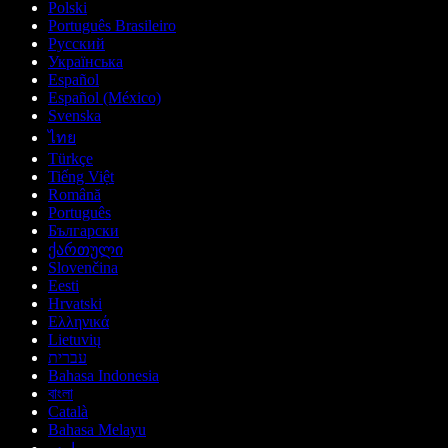
Polski
Português Brasileiro
Русский
Українська
Español
Español (México)
Svenska
ไทย
Türkçe
Tiếng Việt
Română
Português
Български
ქართული
Slovenčina
Eesti
Hrvatski
Ελληνικά
Lietuvių
עברית
Bahasa Indonesia
বাংলা
Català
Bahasa Melayu