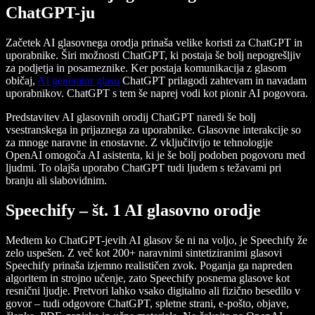
ChatGPT-ju
Začetek AI glasovnega orodja prinaša velike koristi za ChatGPT in
uporabnike. Širi možnosti ChatGPT, ki postaja še bolj nepogrešljiv
za podjetja in posameznike. Ker postaja komunikacija z glasom
običaj,
AI generator glasu
ChatGPT prilagodi zahtevam in navadam
uporabnikov. ChatGPT s tem še naprej vodi kot pionir AI pogovora.
Predstavitev AI glasovnih orodij ChatGPT naredi še bolj
vsestranskega in prijaznega za uporabnike. Glasovne interakcije so
za mnoge naravne in enostavne. Z vključitvijo te tehnologije
OpenAI omogoča AI asistenta, ki je še bolj podoben pogovoru med
ljudmi. To olajša uporabo ChatGPT tudi ljudem s težavami pri
branju ali slabovidnim.
Speechify – št. 1 AI glasovno orodje
Medtem ko ChatGPT-jevih AI glasov še ni na voljo, je Speechify že
zelo uspešen. Z več kot 200+ naravnimi sintetiziranimi glasovi
Speechify prinaša izjemno realističen zvok. Poganja ga napreden
algoritem in strojno učenje, zato Speechify posnema glasove kot
resnični ljudje. Pretvori lahko vsako digitalno ali fizično besedilo v
govor – tudi odgovore ChatGPT, spletne strani, e-pošto, objave,