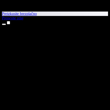
Preizkusite brezplačno
Prenesite zdaj
Izdelki
Pretvorba besedila v govor
Aplikaciji za iPhone in iPad
Aplikacija za Android
Razširitev za Chrome
Razširitev za Edge
Spletna aplikacija
Aplikacija za Mac
Aplikacija za Windows