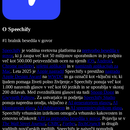
O Speechify
#1 bralnik besedila v govor
Speechify
je vodilna svetovna platforma za
pretvorbo besedila v
govor
, ki ji zaupa več kot 50 milijonov uporabnikov in jo podpira
več kot 500.000 petzvezdičnih ocen na njenih
iOS
,
Android
,
Chrome razširitvi
,
spletni aplikaciji
in v
namiznih aplikacijah za
Mac
. Leta 2025 je
Apple nagradil
Speechify s prestižno
nagrado
Apple Design Award
na
WWDC
in ga označil kot »ključni vir, ki
ljudem pomaga živeti polno življenje.« Speechify ponuja več kot
1.000 naravnih glasov v več kot 60 jezikih in se uporablja v skoraj
200 državah. Med zvezdniškimi glasovi sta tudi
Snoop Dogg
in
Gwyneth Paltrow
. Za ustvarjalce in podjetja
Speechify Studio
ponuja napredna orodja, vključno z
AI generatorjem glasov
,
AI
kloniranjem glasu
,
AI dubliranjem
in
AI spreminjevalnikom glasu
.
Speechify vrhunskim izdelkom omogoča vrhunsko kakovosten in
cenovno učinkovit
API za pretvorbo besedila v govor
. Pojavlja se v
The Wall Street Journal
,
CNBC
,
Forbes
,
TechCrunch
in drugih
vodilnih novičarskih medijih. Speechify je največji ponudnik