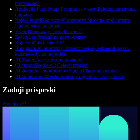
predstavitev
Aplikacija Face Swap: Potopite se v svet digitalne zamenjave
obrazov
Najboljša aplikacija za AI umetnost: Sprostite moč umetne
inteligence v umetnosti
Vse o Deepswap – popolni vodič
Začenja se festival menjave obrazov!
Kaj je vtičnik ChatGPT?
Brezplačni AI animatorji obrazov: kaj so, kako delujejo in
katera orodja so najboljša.
AI Maker: Vse, kar morate vedeti!
60 minut Google AI: Celovit pregled
AI generator logotipov: revolucija blagovne znamke
AI Genorator: Revolucioniranje digitalne ustvarjalnosti
Zadnji prispevki
Poglej vse