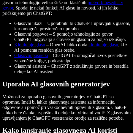
govorno tehnologijo veliko širše od klasičnih
pretvorb besedila v
govor
. Spodaj je nekaj funkcij AI glasu in novosti, ki jih lahko
pričakujemo pri ChatGPT:
Glasovni ukazi – Uporabniki bi ChatGPT upravljali z glasom,
kar omogoča prostoročno uporabo.
Glasovni pogovor – S pomočjo tehnologije za govor
ChatGPT odgovarja s človeškim glasom za boljšo izkušnjo.
Kloniranje glasu
– OpenAI lahko doda
kloniranje glasu
, ki z
AI posnema resničen glas osebe.
Glasovni posnetki
– ChatGPT bi omogočal izvoz posnetkov
za zvočne knjige, podcaste ipd.
Glasovni asistent – ChatGPT z združitvijo govora in besedila
deluje kot AI asistent.
Uporaba AI glasovnih generatorjev
Možnosti za uporabo glasovnih generatorjev v ChatGPT so
ogromne. Imeli bi lahko glasovnega asistenta za informacije,
odgovore ali pomoč pri vsakodnevnih opravilih z glasom. ChatGPT
lahko bere članke, e-pošto ali deluje kot virtualni vodič. Z glasovnim
upravljanjem je ChatGPT vsestransko orodje za različne potrebe.
Kako lansiranje glasovnega AI koristi