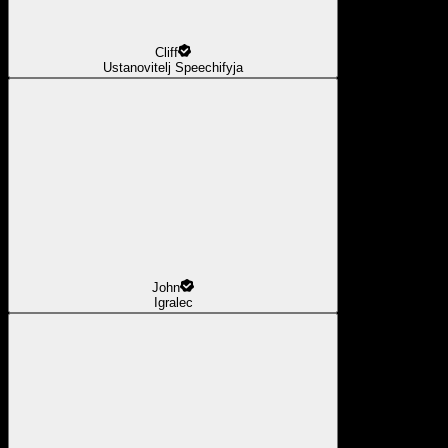
Cliff
Ustanovitelj Speechifyja
John
Igralec