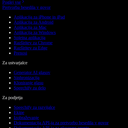
Poglej vse
Pretvorba besedila v govor
Aplikacija za iPhone in iPad
Aplikacija za Android
Aplikacija za Mac
Aplikacija za Windows
Spletna aplikacija
Razširitev za Chrome
Razširitev za Edge
Prenosi
Za ustvarjalce
Generator AI glasov
Sinhronizacija
Kloniranje glasu
Speechify za delo
Za podjetja
Speechify za razvijalce
Ekipe
Izobraževanje
Dokumentacija API-ja za pretvorbo besedila v govor
Dokumentacija API-ja za glasovne agente