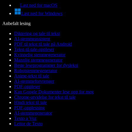
Last ned for macOS
Last ned for Windows
Anbefalt lesing
Diktering og tale til tekst
AI-stemmeassistent
PDF til tekst til tale på Android
Tekst-til-tale-oppleser
Kvinnelig stemmegenerator
Mannlig stemmegenerator
Beste leseprogrammer for dysleksi
Robotstemmegenerator
Anime-tekst til tale
AI-stemmeforvrenger
PDF-oppleser
Kan Google Dokumenter lese opp for meg
Chrome-utvidelse for tekst til tale
Hindi tekst til tale
PDF-opplesning
AI-stemmegenerator
Texto a Voz
Leitor de Texto