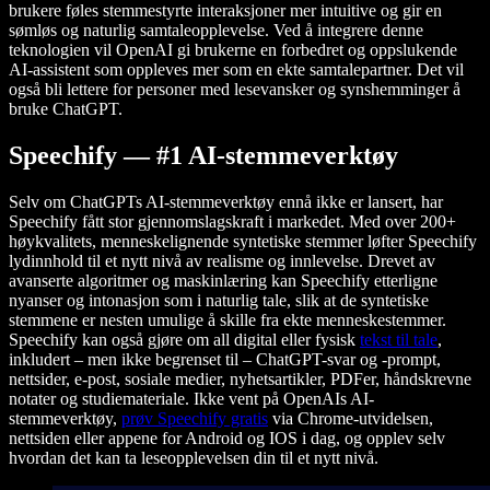
brukere føles stemmestyrte interaksjoner mer intuitive og gir en
sømløs og naturlig samtaleopplevelse. Ved å integrere denne
teknologien vil OpenAI gi brukerne en forbedret og oppslukende
AI-assistent som oppleves mer som en ekte samtalepartner. Det vil
også bli lettere for personer med lesevansker og synshemminger å
bruke ChatGPT.
Speechify — #1 AI-stemmeverktøy
Selv om ChatGPTs AI-stemmeverktøy ennå ikke er lansert, har
Speechify fått stor gjennomslagskraft i markedet. Med over 200+
høykvalitets, menneskelignende syntetiske stemmer løfter Speechify
lydinnhold til et nytt nivå av realisme og innlevelse. Drevet av
avanserte algoritmer og maskinlæring kan Speechify etterligne
nyanser og intonasjon som i naturlig tale, slik at de syntetiske
stemmene er nesten umulige å skille fra ekte menneskestemmer.
Speechify kan også gjøre om all digital eller fysisk
tekst til tale
,
inkludert – men ikke begrenset til – ChatGPT-svar og -prompt,
nettsider, e-post, sosiale medier, nyhetsartikler, PDFer, håndskrevne
notater og studiemateriale. Ikke vent på OpenAIs AI-
stemmeverktøy,
prøv Speechify gratis
via Chrome-utvidelsen,
nettsiden eller appene for Android og IOS i dag, og opplev selv
hvordan det kan ta leseopplevelsen din til et nytt nivå.