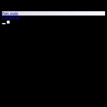
Prøv gratis
Last ned nå
Produkter
Tekst til tale
iPhone- og iPad-apper
Android-app
Chrome-utvidelse
Edge-utvidelse
Nettapp
Mac-app
Windows-app