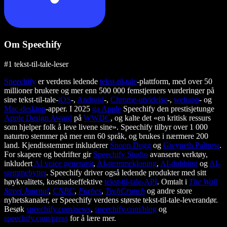
Om Speechify
#1 tekst-til-tale-leser
Speechify
er verdens ledende
tekst-til-tale
-plattform, med over 50
millioner brukere og mer enn 500 000 femstjerners vurderinger på
sine tekst-til-tale-
iOS
-,
Android
-,
Chrome-utvidelse
-,
webapp
- og
Mac-desktop
-apper. I 2025
ga Apple
Speechify den prestisjetunge
Apple Design Award
på
WWDC
, og kalte det «en kritisk ressurs
som hjelper folk å leve livene sine». Speechify tilbyr over 1 000
naturtro stemmer på mer enn 60 språk, og brukes i nærmere 200
land. Kjendisstemmer inkluderer
Snoop Dogg
og
Gwyneth Paltrow
.
For skapere og bedrifter gir
Speechify Studio
avanserte verktøy,
inkludert
AI voice generator
,
AI-stemmekloning
,
AI-dubbing
og
AI-
stemmebytter
. Speechify driver også ledende produkter med sitt
høykvalitets, kostnadseffektive
tekst-til-tale-API
. Omtalt i
The Wall
Street Journal
,
CNBC
,
Forbes
,
TechCrunch
og andre store
nyhetskanaler, er Speechify verdens største tekst-til-tale-leverandør.
Besøk
speechify.com/news
,
speechify.com/blog
og
speechify.com/press
for å lære mer.