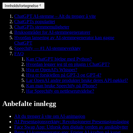
Innholdsfortegnelse
ChatGPT AI-stemme – Alt du trenger å vite
ChatGPTs popularitet
ChatGPTs stemmemuligheter
Bruksområder for AI-stemmegeneratorer
Hvordan lansering av AI-stemmegenerator kan gagne
ChatGPT
Speechify — #1 AI-stemmeverktøy
FAQ
Kan ChatGPT hjelpe med Python?
Hvordan legger jeg til en plugin i ChatGPT?
Hva er OpenAI's Whisper?
Hva er forskjellen på GPT-3 og GPT-4?
Lar OpenAI andre produkter bruke deres API-nøkkel?
Kan man bruke Speechify på iPhone?
Har Speechify en nettleserutvidelse?
Anbefalte innlegg
Alt du trenger å vite om AI-animasjon
AI Presentasjonsverktøy: Revolusjonerer Presentasjonslaging
Face Swap App: Utforsk den digitale verden av ansiktsbytter
Beste AI-kunstgenerator-app: Frigjør AI-kraften på kunst