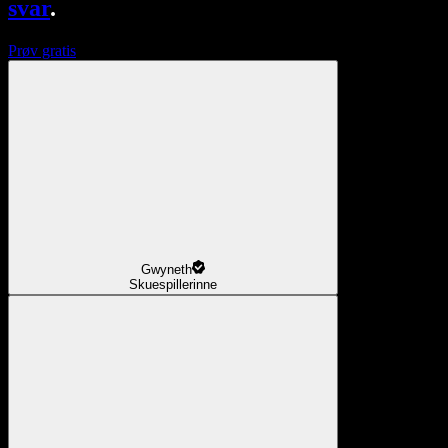
svar
.
Prøv gratis
Gwyneth
Skuespillerinne