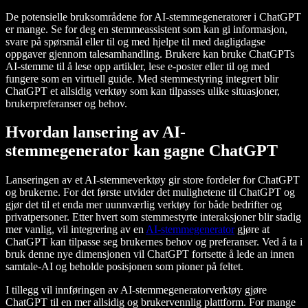
De potensielle bruksområdene for AI-stemmegeneratorer i ChatGPT
er mange. Se for deg en stemmeassistent som kan gi informasjon,
svare på spørsmål eller til og med hjelpe til med dagligdagse
oppgaver gjennom talesamhandling. Brukere kan bruke ChatGPTs
AI-stemme til å lese opp artikler, lese e-poster eller til og med
fungere som en virtuell guide. Med stemmestyring integrert blir
ChatGPT et allsidig verktøy som kan tilpasses ulike situasjoner,
brukerpreferanser og behov.
Hvordan lansering av AI-
stemmegenerator kan gagne ChatGPT
Lanseringen av et AI-stemmeverktøy gir store fordeler for ChatGPT
og brukerne. For det første utvider det mulighetene til ChatGPT og
gjør det til et enda mer uunnværlig verktøy for både bedrifter og
privatpersoner. Etter hvert som stemmestyrte interaksjoner blir stadig
mer vanlig, vil integrering av en
AI-stemmegenerator
gjøre at
ChatGPT kan tilpasse seg brukernes behov og preferanser. Ved å ta i
bruk denne nye dimensjonen vil ChatGPT fortsette å lede an innen
samtale-AI og beholde posisjonen som pioner på feltet.
I tillegg vil innføringen av AI-stemmegeneratorverktøy gjøre
ChatGPT til en mer allsidig og brukervennlig plattform. For mange