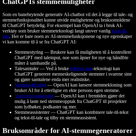
ChatGPTs stemmemuligheter
Som en banebrytende generativ AI-chatbot vil det å legge til tale- og
stemmefunksjonalitet kunne utvide mulighetene og bruksområdene
til ChatGPT betydelig. For eksempel kan OpenAI ta i bruk AI-
verktøy som bruker stemmeteknologi langt utover vanlig
tekst-til-
tale
. Her er bare noen av AI-stemmefunksjonene og nye egenskaper
vi kan komme til å se fra ChatGPT AI:
Stemmestyring — Brukere kan få muligheten til å kontrollere
ChatGPT med taleinput, noe som åpner for nye og håndfrie
måter å samhandle på.
Talesamtaler — Ved å bruke
tekst-til-tale
-teknologi kan
ChatGPT generere menneskelignende stemmer i svarene sine
og gjøre samtalene enda mer realistiske.
Stemme-kloning
— OpenAI kan lansere stemmekloning som
bruker AI for å etterligne en ekte persons egen stemme.
Voiceover-generator
— OpenAI kan i fremtiden gjøre det
mulig å laste ned stemmeopptak fra ChatGPT til prosjekter
som lydbøker, podkaster og mer.
Stemmeassistenter — ChatGPT kan kombinere tale-til-tekst
og tekst-til-tale og tilby en stemmeassistent.
Bruksområder for AI-stemmegeneratorer