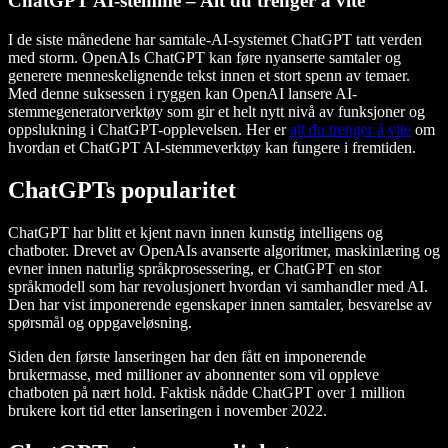
ChatGPT AI-stemme – Alt du trenger å vite
I de siste månedene har samtale-AI-systemet ChatGPT tatt verden
med storm. OpenAIs ChatGPT kan føre nyanserte samtaler og
generere menneskelignende tekst innen et stort spenn av temaer.
Med denne suksessen i ryggen kan OpenAI lansere AI-
stemmegeneratorverktøy som gir et helt nytt nivå av funksjoner og
oppslukning i ChatGPT-opplevelsen. Her er
alt du trenger å vite
om
hvordan et ChatGPT AI-stemmeverktøy kan fungere i fremtiden.
ChatGPTs popularitet
ChatGPT har blitt et kjent navn innen kunstig intelligens og
chatboter. Drevet av OpenAIs avanserte algoritmer, maskinlæring og
evner innen naturlig språkprosessering, er ChatGPT en stor
språkmodell som har revolusjonert hvordan vi samhandler med AI.
Den har vist imponerende egenskaper innen samtaler, besvarelse av
spørsmål og oppgaveløsning.
Siden den første lanseringen har den fått en imponerende
brukermasse, med millioner av abonnenter som vil oppleve
chatboten på nært hold. Faktisk nådde ChatGPT over 1 million
brukere kort tid etter lanseringen i november 2022.