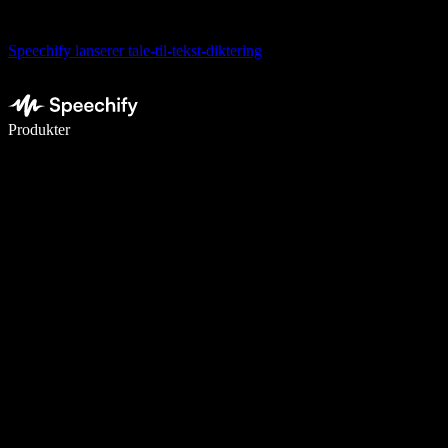
Speechify lanserer tale-til-tekst-diktering
Skriv 5× raskere med diktering
Produkter
Les mer