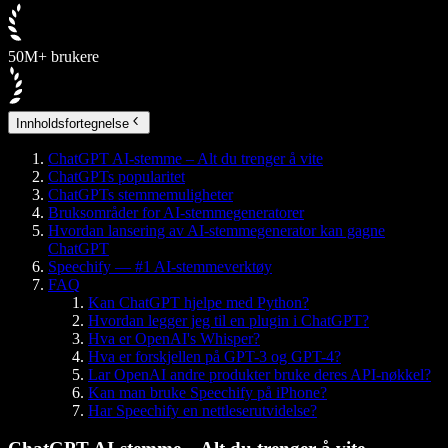
50M+ brukere
Innholdsfortegnelse
ChatGPT AI-stemme – Alt du trenger å vite
ChatGPTs popularitet
ChatGPTs stemmemuligheter
Bruksområder for AI-stemmegeneratorer
Hvordan lansering av AI-stemmegenerator kan gagne
ChatGPT
Speechify — #1 AI-stemmeverktøy
FAQ
Kan ChatGPT hjelpe med Python?
Hvordan legger jeg til en plugin i ChatGPT?
Hva er OpenAI's Whisper?
Hva er forskjellen på GPT-3 og GPT-4?
Lar OpenAI andre produkter bruke deres API-nøkkel?
Kan man bruke Speechify på iPhone?
Har Speechify en nettleserutvidelse?