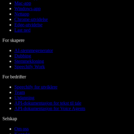
Mac-app
Windows-app
Nettapp
Chrome-utvidelse
Edge-utvidelse
Last ned
For skapere
AI-stemmegenerator
Dubbing
Stemmekloning
Speechify Work
For bedrifter
Speechify for utviklere
Team
Utdanning
API-dokumentasjon for tekst til tale
API-dokumentasjon for Voice Agents
Selskap
Om oss