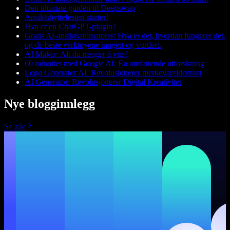
Den ultimate guiden til Deepswap
Ansiktsbyttefesten starter!
Hva er en ChatGPT-plugin?
Gratis AI-ansiktsanimatorer: Hva er det, hvordan fungerer det,
og de beste verktøyene rangert og vurdert.
AI Maker: Alt du trenger å vite!
60 minutter med Google AI: En omfattende utforskning
Logo Generator AI: Revolusjonerer merkevareidentitet
AI Generator: Revolusjonerer Digital Kreativitet
Nye blogginnlegg
Se alle