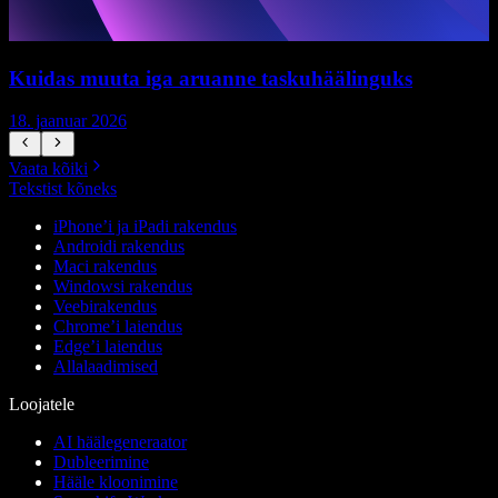
Kuidas muuta iga aruanne taskuhäälinguks
18. jaanuar 2026
1
Vaata kõiki
Tekstist kõneks
iPhone’i ja iPadi rakendus
Androidi rakendus
Maci rakendus
Windowsi rakendus
Veebirakendus
Chrome’i laiendus
Edge’i laiendus
Allalaadimised
Loojatele
AI häälegeneraator
Dubleerimine
Hääle kloonimine