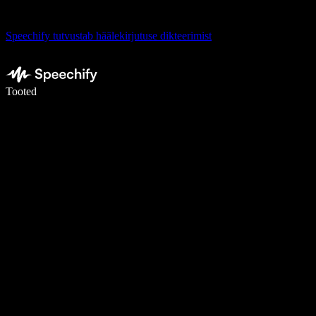
Speechify tutvustab häälekirjutuse dikteerimist
Kirjuta häälega 5× kiiremini
Tooted
Loe lähemalt