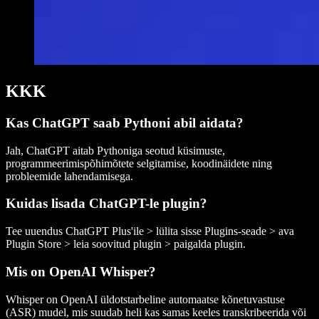
KKK
Kas ChatGPT saab Pythoni abil aidata?
Jah, ChatGPT aitab Pythoniga seotud küsimuste,
programmeerimispõhimõtete selgitamise, koodinäidete ning
probleemide lahendamisega.
Kuidas lisada ChatGPT-le plugin?
Tee uuendus ChatGPT Plus'ile > lülita sisse Plugins-seade > ava
Plugin Store > leia soovitud plugin > paigalda plugin.
Mis on OpenAI Whisper?
Whisper on OpenAI üldotstarbeline automaatse kõnetuvastuse
(ASR) mudel, mis suudab heli kas samas keeles transkribeerida või