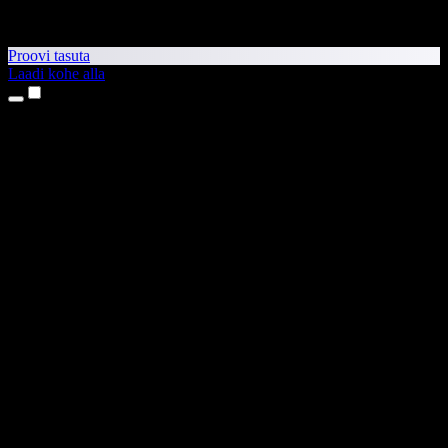
Proovi tasuta
Laadi kohe alla
Tooted
Tekst kõneks
iPhone’i ja iPadi rakendused
Androidi rakendus
Chrome’i laiendus
Edge’i laiendus
Veebirakendus
Maci rakendus
Windowsi rakendus