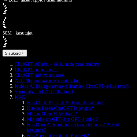
50M+ kasutajat
Sisukord
ChatGPT AI hääl – kõik, mida pead teadma
ChatGPT populaarsus
ChatGPT häälvõimalused
AI häälegeneraatorite kasutusalad
Kuidas AI häälegeneraatori lisamine ChatGPT-le kasu toob
Speechify – #1 AI häälvahend
KKK
Kas ChatGPT saab Pythoni abil aidata?
Kuidas lisada ChatGPT-le plugin?
Mis on OpenAI Whisper?
Mis vahe on GPT-3 ja GPT-4 vahel?
Kas OpenAI lubab teistel toodetel oma API võtit
kasutada?
Kas Speechify töötab iPhone'is?