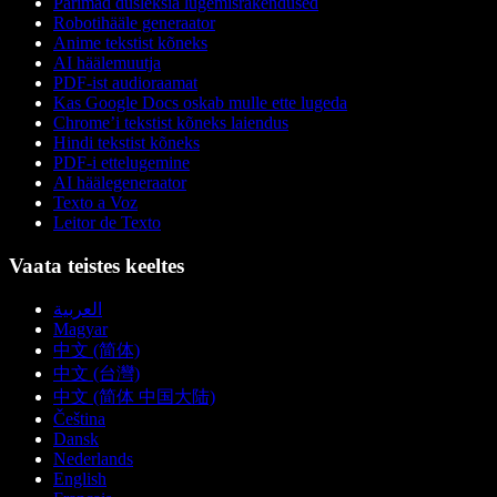
Parimad düsleksia lugemisrakendused
Robotihääle generaator
Anime tekstist kõneks
AI häälemuutja
PDF-ist audioraamat
Kas Google Docs oskab mulle ette lugeda
Chrome’i tekstist kõneks laiendus
Hindi tekstist kõneks
PDF-i ettelugemine
AI häälegeneraator
Texto a Voz
Leitor de Texto
Vaata teistes keeltes
العربية
Magyar
中文 (简体)
中文 (台灣)
中文 (简体 中国大陆)
Čeština
Dansk
Nederlands
English