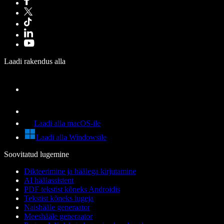
Laadi rakendus alla
Laadi alla macOS-ile
Laadi alla Windowsile
Soovitatud lugemine
Dikteerimine ja häälega kirjutamine
AI häälassistent
PDF tekstist kõneks Androidis
Tekstist kõneks lugeja
Naishääle generaator
Meeshääle generaator