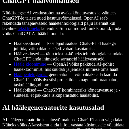
ChatGPT häälvõimalused
Nüüdisaegse AI vestlusrobotina avaks kõnetuvastus ja -süntees
ChatGPT-le täiesti uued kasutusvõimalused. OpenAI saab
rakendada tänapäevaseid hääletehnoloogiaid palju laiemalt kui
tavaline
tekst kõneks
lahendus. Siin on mõned funktsioonid, mida
võiks ChatGPT AI häälelt oodata:
Häälkäsklused — kasutajad saaksid ChatGPT-d häälega
juhtida, võimaldades käed-vabad kasutamist.
Häälvestlused — tänu tekstist-kõneks tehnoloogiale suudaks
ChatGPT anda inimesele sarnaseid häälevastuseid.
Hääle kloonimine
— OpenAI võiks pakkuda AI-põhist
häälekloonimist, mis suudab jäljendada inimese oma häält.
Häälpealelugemis-
generaator — võimaldaks alla laadida
ChatGPT häälsalvestisi projektideks nagu audioraamatud,
taskuhäälingud jpm.
Häälabilised — ChatGPT kombineeriks kõnetuvastuse ja -
sünteesi, et pakkuda isikupärastatud häälabilist.
AI häälegeneraatorite kasutusalad
AI häälegeneraatorite kasutusvõimalused ChatGPT-s on väga laiad.
Näiteks võiks AI-assistent anda infot, vastata küsimustele või aidata