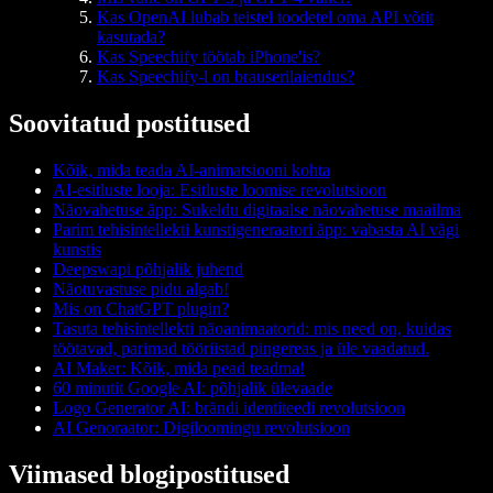
Kas OpenAI lubab teistel toodetel oma API võtit
kasutada?
Kas Speechify töötab iPhone'is?
Kas Speechify-l on brauserilaiendus?
Soovitatud postitused
Kõik, mida teada AI-animatsiooni kohta
AI-esitluste looja: Esitluste loomise revolutsioon
Näovahetuse äpp: Sukeldu digitaalse näovahetuse maailma
Parim tehisintellekti kunstigeneraatori äpp: vabasta AI vägi
kunstis
Deepswapi põhjalik juhend
Näotuvastuse pidu algab!
Mis on ChatGPT plugin?
Tasuta tehisintellekti näoanimaatorid: mis need on, kuidas
töötavad, parimad tööriistad pingereas ja üle vaadatud.
AI Maker: Kõik, mida pead teadma!
60 minutit Google AI: põhjalik ülevaade
Logo Generator AI: brändi identiteedi revolutsioon
AI Genoraator: Digiloomingu revolutsioon
Viimased blogipostitused