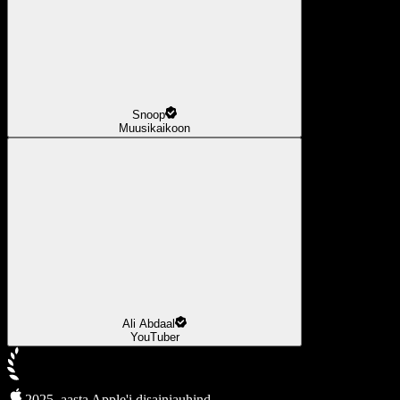
Snoop
Muusikaikoon
Ali Abdaal
YouTuber
2025. aasta Apple'i disainiauhind