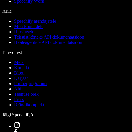
Speechify Work
Ärile
Speechify arendajatele
Meeskondadele
Haridusele
Tekstist kõneks API dokumentatsioon
Hääleagentide API dokumentatsioon
Ettevõttest
Meist
Kontakt
Blogi
Karjäär
Partnerprogramm
Abi
Teenuse olek
Press
Brändikomplekt
Jälgi Speechify’d