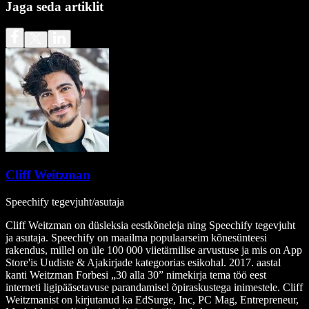
Jaga seda artiklit
Cliff Weitzman
Speechify tegevjuht/asutaja
Cliff Weitzman on düsleksia eestkõneleja ning Speechify tegevjuht
ja asutaja. Speechify on maailma populaarseim kõnesünteesi
rakendus, millel on üle 100 000 viietärnilise arvustuse ja mis on App
Store'is Uudiste & Ajakirjade kategoorias esikohal. 2017. aastal
kanti Weitzman Forbesi „30 alla 30” nimekirja tema töö eest
interneti ligipääsetavuse parandamisel õpiraskustega inimestele. Cliff
Weitzmanist on kirjutanud ka EdSurge, Inc, PC Mag, Entrepreneur,