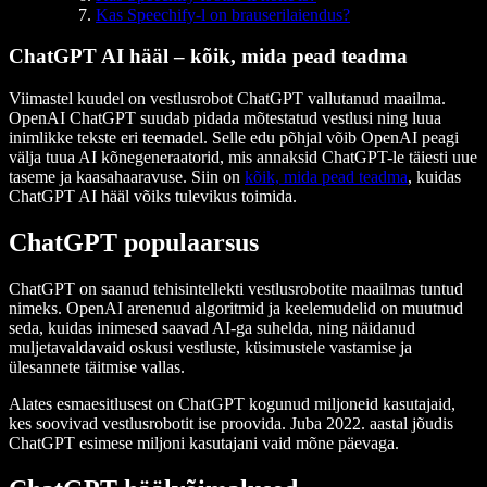
Kas Speechify-l on brauserilaiendus?
ChatGPT AI hääl – kõik, mida pead teadma
Viimastel kuudel on vestlusrobot ChatGPT vallutanud maailma.
OpenAI ChatGPT suudab pidada mõtestatud vestlusi ning luua
inimlikke tekste eri teemadel. Selle edu põhjal võib OpenAI peagi
välja tuua AI kõnegeneraatorid, mis annaksid ChatGPT-le täiesti uue
taseme ja kaasahaaravuse. Siin on
kõik, mida pead teadma
, kuidas
ChatGPT AI hääl võiks tulevikus toimida.
ChatGPT populaarsus
ChatGPT on saanud tehisintellekti vestlusrobotite maailmas tuntud
nimeks. OpenAI arenenud algoritmid ja keelemudelid on muutnud
seda, kuidas inimesed saavad AI-ga suhelda, ning näidanud
muljetavaldavaid oskusi vestluste, küsimustele vastamise ja
ülesannete täitmise vallas.
Alates esmaesitlusest on ChatGPT kogunud miljoneid kasutajaid,
kes soovivad vestlusrobotit ise proovida. Juba 2022. aastal jõudis
ChatGPT esimese miljoni kasutajani vaid mõne päevaga.