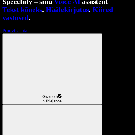
Speechify – sinu
Voice AI
assistent
Tekst kõneks
.
Häälekirjutus
.
Kiired
vastused
.
Proovi tasuta
Gwyneth
Näitlejanna