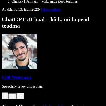
ChatGPT AI hääl – kõik, mida pead teadma
Avaldatud
13. juuli 2023
•
Tehisintellekt
ChatGPT AI hääl – kõik, mida pead
teadma
Cliff Weitzman
Speechify tegevjuht/asutaja