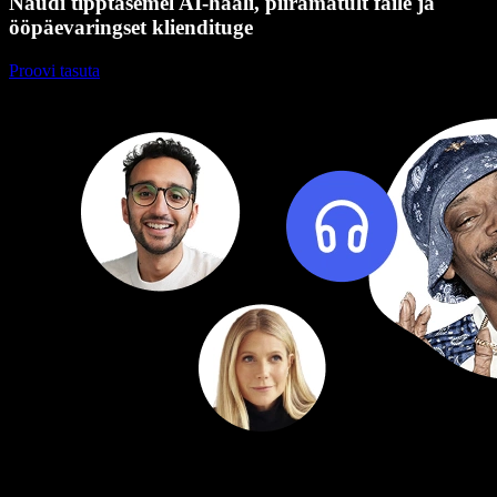
Naudi tipptasemel AI-hääli, piiramatult faile ja
ööpäevaringset kliendituge
Proovi tasuta