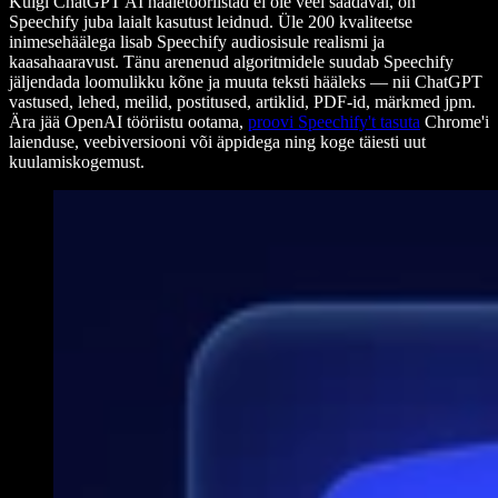
Kuigi ChatGPT AI hääletööriistad ei ole veel saadaval, on
Speechify juba laialt kasutust leidnud. Üle 200 kvaliteetse
inimesehäälega lisab Speechify audiosisule realismi ja
kaasahaaravust. Tänu arenenud algoritmidele suudab Speechify
jäljendada loomulikku kõne ja muuta teksti hääleks — nii ChatGPT
vastused, lehed, meilid, postitused, artiklid, PDF-id, märkmed jpm.
Ära jää OpenAI tööriistu ootama,
proovi Speechify't tasuta
Chrome'i
laienduse, veebiversiooni või äppidega ning koge täiesti uut
kuulamiskogemust.