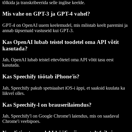
tõlkida ja transkribeerida selle inglise keelde.
Mis vahe on GPT-3 ja GPT-4 vahel?
GPT-4 on OpenAI uuem keelemudel, mis mõistab keelt paremini ja
annab täpsemaid vastuseid kui GPT-3.
Kas OpenAI lubab teistel toodetel oma API võtit
kasutada?
Jah, OpenAI lubab teistel ettevõtetel oma API võtit tasu eest
kasutada.
Kas Speechify töötab iPhone'is?
Jah, Speechify pakub spetsiaalset iOS-i äppi, et saaksid kuulata ka
liikvel olles.
Kas Speechify-l on brauserilaiendus?
Jah, Speechify'l on Google Chrome'i laiendus, mis on saadaval
Chrome'i veebipoes.