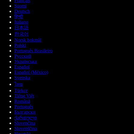
Français
Suomi
Deutsch
हिन्दी
Italiano
日本語
한국어
Norsk bokmål
Polski
Português Brasileiro
Русский
Українська
Español
Español (México)
Svenska
ไทย
Türkçe
Tiếng Việt
Română
Português
Български
ქართული
Slovenčina
Slovenščina
Hrvatski