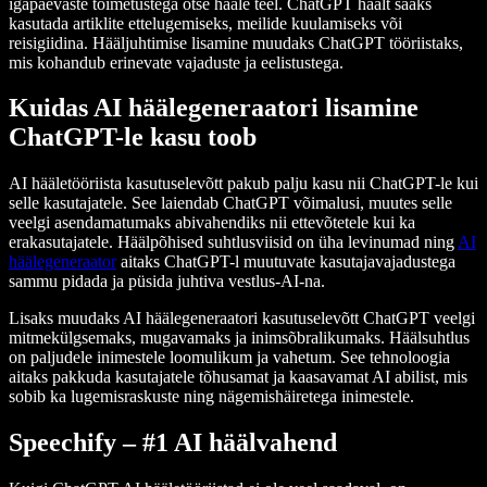
igapäevaste toimetustega otse hääle teel. ChatGPT häält saaks
kasutada artiklite ettelugemiseks, meilide kuulamiseks või
reisigiidina. Hääljuhtimise lisamine muudaks ChatGPT tööriistaks,
mis kohandub erinevate vajaduste ja eelistustega.
Kuidas AI häälegeneraatori lisamine
ChatGPT-le kasu toob
AI hääletööriista kasutuselevõtt pakub palju kasu nii ChatGPT-le kui
selle kasutajatele. See laiendab ChatGPT võimalusi, muutes selle
veelgi asendamatumaks abivahendiks nii ettevõtetele kui ka
erakasutajatele. Häälpõhised suhtlusviisid on üha levinumad ning
AI
häälegeneraator
aitaks ChatGPT-l muutuvate kasutajavajadustega
sammu pidada ja püsida juhtiva vestlus-AI-na.
Lisaks muudaks AI häälegeneraatori kasutuselevõtt ChatGPT veelgi
mitmekülgsemaks, mugavamaks ja inimsõbralikumaks. Häälsuhtlus
on paljudele inimestele loomulikum ja vahetum. See tehnoloogia
aitaks pakkuda kasutajatele tõhusamat ja kaasavamat AI abilist, mis
sobib ka lugemisraskuste ning nägemishäiretega inimestele.
Speechify – #1 AI häälvahend