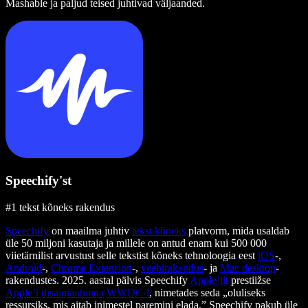
Mashable ja paljud teised juhtivad väljaanded.
Speechify'st
#1 tekst kõneks rakendus
Speechify
on maailma juhtiv
tekst kõneks
platvorm, mida usaldab
üle 50 miljoni kasutaja ja millele on antud enam kui 500 000
viietärnilist arvustust selle tekstist kõneks tehnoloogia eest
iOS
-,
Android
-,
Chrome Extension
-,
veebirakendus
- ja
Mac desktop
-
rakendustes. 2025. aastal pälvis Speechify
Apple’ilt
prestiižse
Apple’i disainiauhinna
WWDC-l
, nimetades seda „oluliseks
ressursiks, mis aitab inimestel paremini elada.” Speechify pakub üle