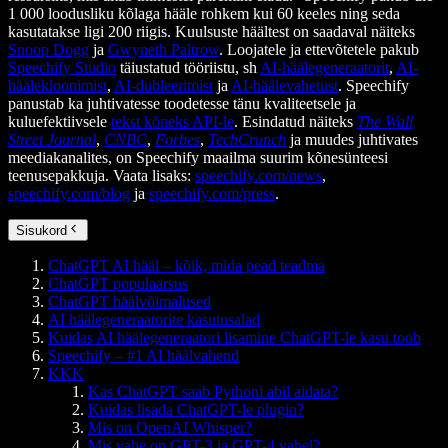
1 000 loodusliku kõlaga hääle rohkem kui 60 keeles ning seda
kasutatakse ligi 200 riigis. Kuulsuste häältest on saadaval näiteks
Snoop Dogg
ja
Gwyneth Paltrow
. Loojatele ja ettevõtetele pakub
Speechify Studio
täiustatud tööriistu, sh
AI-häälegeneraatorit
,
AI-
häälekloonimist
,
AI-dubleerimist
ja
AI-häälevahetust
. Speechify
panustab ka juhtivatesse toodetesse tänu kvaliteetsele ja
kuluefektiivsele
tekst kõneks API-le
. Esindatud näiteks
The Wall
Street Journal
,
CNBC
,
Forbes
,
TechCrunch
ja muudes juhtivates
meediakanalites, on Speechify maailma suurim kõnesünteesi
teenusepakkuja. Vaata lisaks:
speechify.com/news
,
speechify.com/blog
ja
speechify.com/press
.
Sisukord
ChatGPT AI hääl – kõik, mida pead teadma
ChatGPT populaarsus
ChatGPT häälvõimalused
AI häälegeneraatorite kasutusalad
Kuidas AI häälegeneraatori lisamine ChatGPT-le kasu toob
Speechify – #1 AI häälvahend
KKK
Kas ChatGPT saab Pythoni abil aidata?
Kuidas lisada ChatGPT-le plugin?
Mis on OpenAI Whisper?
Mis vahe on GPT-3 ja GPT-4 vahel?