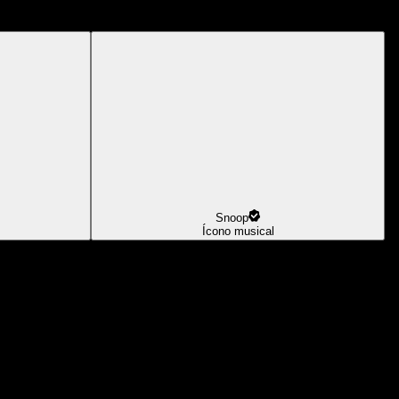
Snoop
Ícono musical