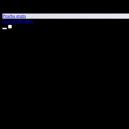
Prueba gratis
Descárgalo ahora
Productos
Texto a voz
Apps para iPhone y iPad
App para Android
Extensión para Chrome
Extensión para Edge
App web
App para Mac
App para Windows