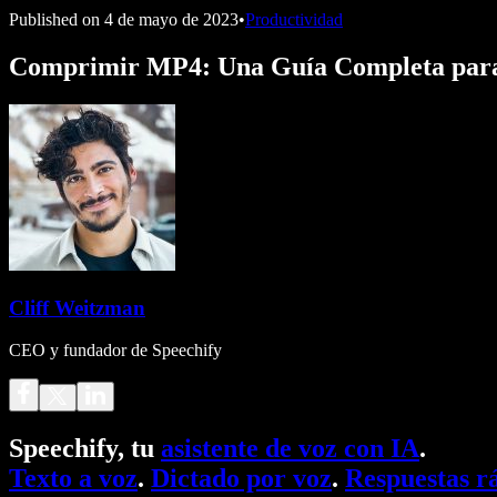
Published on
4 de mayo de 2023
•
Productividad
Comprimir MP4: Una Guía Completa para 
Cliff Weitzman
CEO y fundador de Speechify
Speechify, tu
asistente de voz con IA
.
Texto a voz
.
Dictado por voz
.
Respuestas r