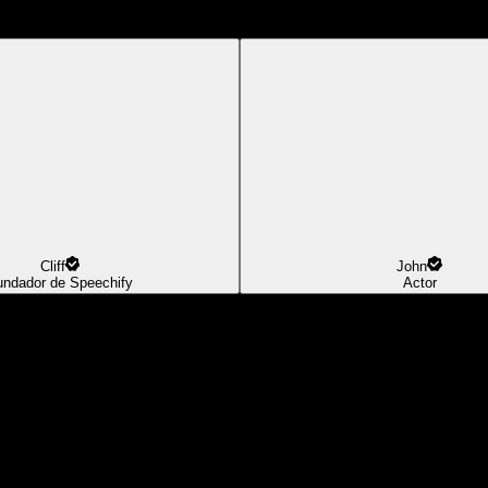
Cliff
John
undador de Speechify
Actor