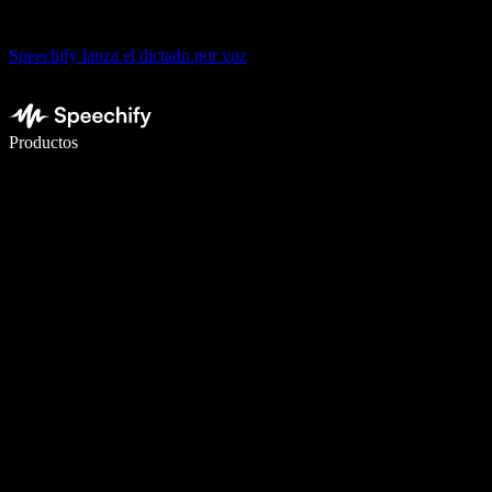
Speechify lanza el dictado por voz
Escribe 5× más rápido con dictado por voz
Productos
Más información