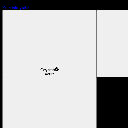
Pruébalo gratis
Gwyneth
Actriz
F