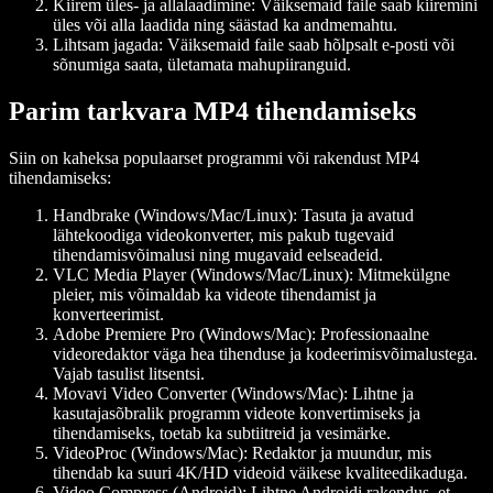
Kiirem üles- ja allalaadimine:
Väiksemaid faile saab kiiremini
üles või alla laadida ning säästad ka andmemahtu.
Lihtsam jagada:
Väiksemaid faile saab hõlpsalt e-posti või
sõnumiga saata, ületamata mahupiiranguid.
Parim tarkvara MP4 tihendamiseks
Siin on kaheksa populaarset programmi või rakendust MP4
tihendamiseks:
Handbrake (Windows/Mac/Linux):
Tasuta ja avatud
lähtekoodiga videokonverter, mis pakub tugevaid
tihendamisvõimalusi ning mugavaid eelseadeid.
VLC Media Player (Windows/Mac/Linux):
Mitmekülgne
pleier, mis võimaldab ka videote tihendamist ja
konverteerimist.
Adobe Premiere Pro (Windows/Mac):
Professionaalne
videoredaktor väga hea tihenduse ja kodeerimisvõimalustega.
Vajab tasulist litsentsi.
Movavi Video Converter (Windows/Mac):
Lihtne ja
kasutajasõbralik programm videote konvertimiseks ja
tihendamiseks, toetab ka subtiitreid ja vesimärke.
VideoProc (Windows/Mac):
Redaktor ja muundur, mis
tihendab ka suuri 4K/HD videoid väikese kvaliteedikaduga.
Video Compress (Android):
Lihtne Androidi rakendus, et