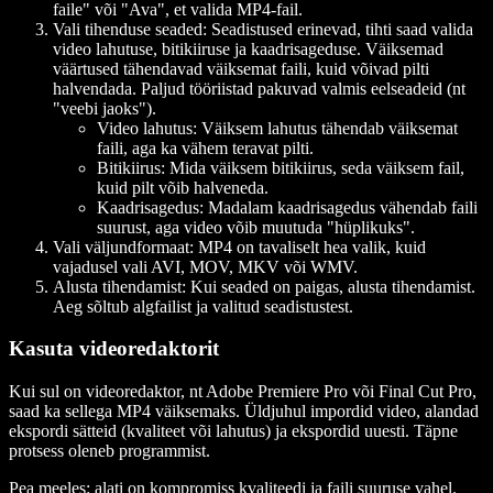
faile" või "Ava", et valida MP4-fail.
Vali tihenduse seaded:
Seadistused erinevad, tihti saad valida
video lahutuse, bitikiiruse ja kaadrisageduse. Väiksemad
väärtused tähendavad väiksemat faili, kuid võivad pilti
halvendada. Paljud tööriistad pakuvad valmis eelseadeid (nt
"veebi jaoks").
Video lahutus:
Väiksem lahutus tähendab väiksemat
faili, aga ka vähem teravat pilti.
Bitikiirus:
Mida väiksem bitikiirus, seda väiksem fail,
kuid pilt võib halveneda.
Kaadrisagedus:
Madalam kaadrisagedus vähendab faili
suurust, aga video võib muutuda "hüplikuks".
Vali väljundformaat:
MP4 on tavaliselt hea valik, kuid
vajadusel vali AVI, MOV, MKV või WMV.
Alusta tihendamist:
Kui seaded on paigas, alusta tihendamist.
Aeg sõltub algfailist ja valitud seadistustest.
Kasuta videoredaktorit
Kui sul on videoredaktor, nt Adobe Premiere Pro või Final Cut Pro,
saad ka sellega MP4 väiksemaks. Üldjuhul impordid video, alandad
ekspordi sätteid (kvaliteet või lahutus) ja ekspordid uuesti. Täpne
protsess oleneb programmist.
Pea meeles: alati on kompromiss kvaliteedi ja faili suuruse vahel.