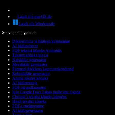
Laadi alla macOS-ile
Laadi alla Windowsile
Soovitatud lugemine
Dikteerimine ja häälega kirjutamine
AI häälassistent
PDF tekstist kõneks Androidis
Tekstist kõneks lugeja
Naishääle generaator
Meeshääle generaator
Parimad düsleksia lugemisrakendused
Robotihääle generaator
Anime tekstist kõneks
AI häälemuutja
PDF-ist audioraamat
Kas Google Docs oskab mulle ette lugeda
Chrome’i tekstist kõneks laiendus
Hindi tekstist kõneks
PDF-i ettelugemine
AI häälegeneraator