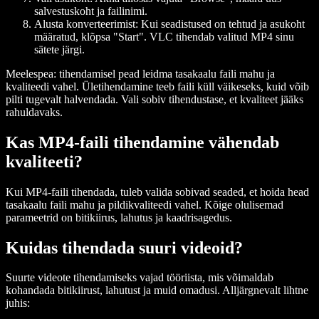
salvestuskoht ja failinimi.
Alusta konverteerimist:
Kui seadistused on tehtud ja asukoht
määratud, klõpsa "Start". VLC tihendab valitud MP4 sinu
sätete järgi.
Meelespea: tihendamisel pead leidma tasakaalu faili mahu ja
kvaliteedi vahel. Ületihendamine teeb faili küll väikeseks, kuid võib
pilti tugevalt halvendada. Vali sobiv tihendustase, et kvaliteet jääks
rahuldavaks.
Kas MP4-faili tihendamine vähendab
kvaliteeti?
Kui MP4-faili tihendada, tuleb valida sobivad seaded, et hoida head
tasakaalu faili mahu ja pildikvaliteedi vahel. Kõige olulisemad
parameetrid on bitikiirus, lahutus ja kaadrisagedus.
Kuidas tihendada suuri videoid?
Suurte videote tihendamiseks vajad tööriista, mis võimaldab
kohandada bitikiirust, lahutust ja muid omadusi. Alljärgnevalt lihtne
juhis: