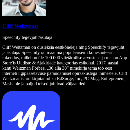
Cliff Weitzman
Speechify tegevjuht/asutaja
Cliff Weitzman on düsleksia eestkõneleja ning Speechify tegevjuht
ja asutaja. Speechify on maailma populaarseim kõnesünteesi
rakendus, millel on üle 100 000 viietärnilise arvustuse ja mis on App
Store'is Uudiste & Ajakirjade kategoorias esikohal. 2017. aastal
kanti Weitzman Forbesi „30 alla 30” nimekirja tema töö eest
interneti ligipääsetavuse parandamisel õpiraskustega inimestele. Cliff
Weitzmanist on kirjutanud ka EdSurge, Inc, PC Mag, Entrepreneur,
Mashable ja paljud teised juhtivad väljaanded.