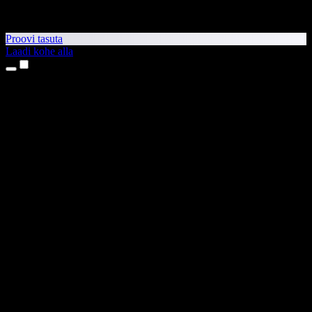
Proovi tasuta
Laadi kohe alla
Tooted
Tekst kõneks
iPhone’i ja iPadi rakendused
Androidi rakendus
Chrome’i laiendus
Edge’i laiendus
Veebirakendus
Maci rakendus
Windowsi rakendus