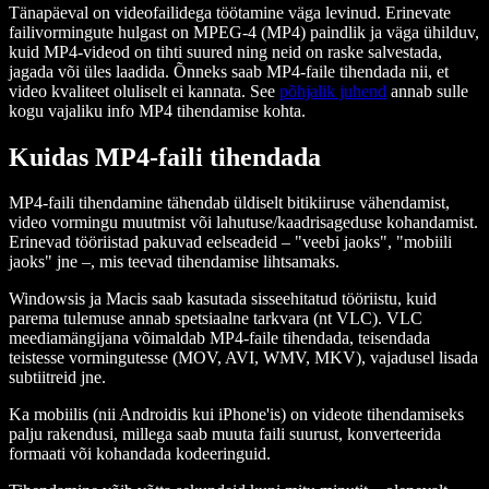
Tänapäeval on videofailidega töötamine väga levinud. Erinevate
failivormingute hulgast on MPEG-4 (MP4) paindlik ja väga ühilduv,
kuid MP4-videod on tihti suured ning neid on raske salvestada,
jagada või üles laadida. Õnneks saab MP4-faile tihendada nii, et
video kvaliteet oluliselt ei kannata. See
põhjalik juhend
annab sulle
kogu vajaliku info MP4 tihendamise kohta.
Kuidas MP4-faili tihendada
MP4-faili tihendamine tähendab üldiselt bitikiiruse vähendamist,
video vormingu muutmist või lahutuse/kaadrisageduse kohandamist.
Erinevad tööriistad pakuvad eelseadeid – "veebi jaoks", "mobiili
jaoks" jne –, mis teevad tihendamise lihtsamaks.
Windowsis ja Macis saab kasutada sisseehitatud tööriistu, kuid
parema tulemuse annab spetsiaalne tarkvara (nt VLC). VLC
meediamängijana võimaldab MP4-faile tihendada, teisendada
teistesse vormingutesse (MOV, AVI, WMV, MKV), vajadusel lisada
subtiitreid jne.
Ka mobiilis (nii Androidis kui iPhone'is) on videote tihendamiseks
palju rakendusi, millega saab muuta faili suurust, konverteerida
formaati või kohandada kodeeringuid.