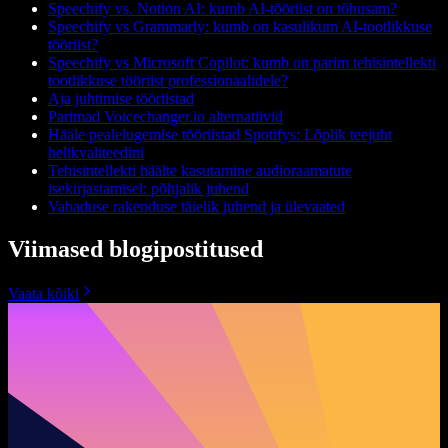
Speechify vs. Notion AI: kumb AI-tööriist on tõhusam?
Speechify vs Grammarly: kumb on kasulikum AI-tootlikkuse
tööriist?
Speechify vs Microsoft Copilot: kumb on parim tehisintellekti
tootlikkuse tööriist professionaalidele?
Aja juhtimise tööriistad
Parimad Voicechanger.io alternatiivid
Hääle pealelugemise tööriistad Spotifys: Lõplik teejuht
helikvaliteedini
Tehisintellekti häälte kasutamine audioraamatute
isekirjastamisel: põhjalik juhend
Vabaduse rakenduse täielik juhend ja ülevaated
Viimased blogipostitused
Vaata kõiki