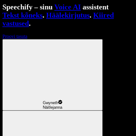
Speechify – sinu
Voice AI
assistent
Tekst kõneks
.
Häälekirjutus
.
Kiired
vastused
.
Proovi tasuta
Gwyneth
Näitlejanna