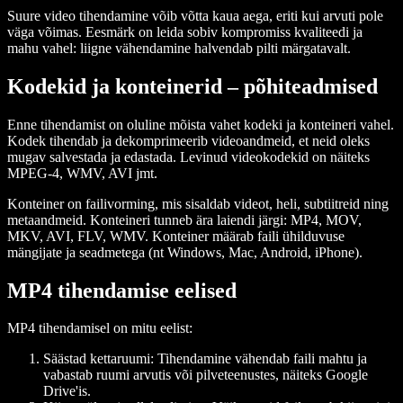
Suure video tihendamine võib võtta kaua aega, eriti kui arvuti pole
väga võimas. Eesmärk on leida sobiv kompromiss kvaliteedi ja
mahu vahel: liigne vähendamine halvendab pilti märgatavalt.
Kodekid ja konteinerid – põhiteadmised
Enne tihendamist on oluline mõista vahet kodeki ja konteineri vahel.
Kodek tihendab ja dekomprimeerib videoandmeid, et neid oleks
mugav salvestada ja edastada. Levinud videokodekid on näiteks
MPEG-4, WMV, AVI jmt.
Konteiner on failivorming, mis sisaldab videot, heli, subtiitreid ning
metaandmeid. Konteineri tunneb ära laiendi järgi: MP4, MOV,
MKV, AVI, FLV, WMV. Konteiner määrab faili ühilduvuse
mängijate ja seadmetega (nt Windows, Mac, Android, iPhone).
MP4 tihendamise eelised
MP4 tihendamisel on mitu eelist:
Säästad kettaruumi:
Tihendamine vähendab faili mahtu ja
vabastab ruumi arvutis või pilveteenustes, näiteks Google
Drive'is.