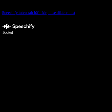
Speechify tutvustab häälekirjutuse dikteerimist
Kirjuta häälega 5× kiiremini
Tooted
Loe lähemalt