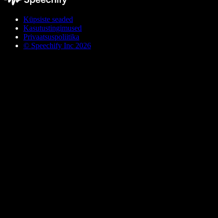
Küpsiste seaded
Kasutustingimused
Privaatsuspoliitika
© Speechify Inc 2026