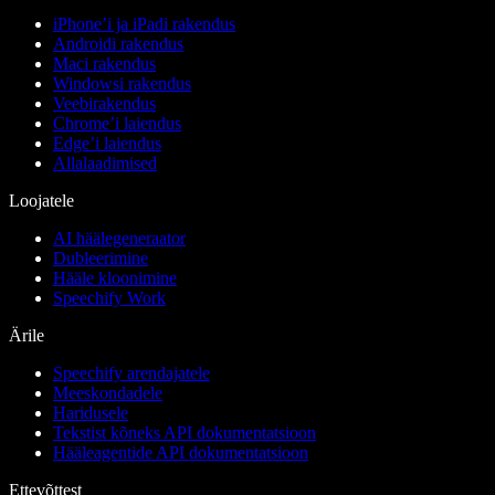
iPhone’i ja iPadi rakendus
Androidi rakendus
Maci rakendus
Windowsi rakendus
Veebirakendus
Chrome’i laiendus
Edge’i laiendus
Allalaadimised
Loojatele
AI häälegeneraator
Dubleerimine
Hääle kloonimine
Speechify Work
Ärile
Speechify arendajatele
Meeskondadele
Haridusele
Tekstist kõneks API dokumentatsioon
Hääleagentide API dokumentatsioon
Ettevõttest