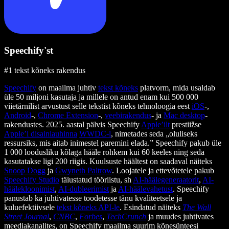
Speechify'st
#1 tekst kõneks rakendus
Speechify
on maailma juhtiv
tekst kõneks
platvorm, mida usaldab
üle 50 miljoni kasutaja ja millele on antud enam kui 500 000
viietärnilist arvustust selle tekstist kõneks tehnoloogia eest
iOS
-,
Android
-,
Chrome Extension
-,
veebirakendus
- ja
Mac desktop
-
rakendustes. 2025. aastal pälvis Speechify
Apple’ilt
prestiižse
Apple’i disainiauhinna
WWDC-l
, nimetades seda „oluliseks
ressursiks, mis aitab inimestel paremini elada.” Speechify pakub üle
1 000 loodusliku kõlaga hääle rohkem kui 60 keeles ning seda
kasutatakse ligi 200 riigis. Kuulsuste häältest on saadaval näiteks
Snoop Dogg
ja
Gwyneth Paltrow
. Loojatele ja ettevõtetele pakub
Speechify Studio
täiustatud tööriistu, sh
AI-häälegeneraatorit
,
AI-
häälekloonimist
,
AI-dubleerimist
ja
AI-häälevahetust
. Speechify
panustab ka juhtivatesse toodetesse tänu kvaliteetsele ja
kuluefektiivsele
tekst kõneks API-le
. Esindatud näiteks
The Wall
Street Journal
,
CNBC
,
Forbes
,
TechCrunch
ja muudes juhtivates
meediakanalites, on Speechify maailma suurim kõnesünteesi