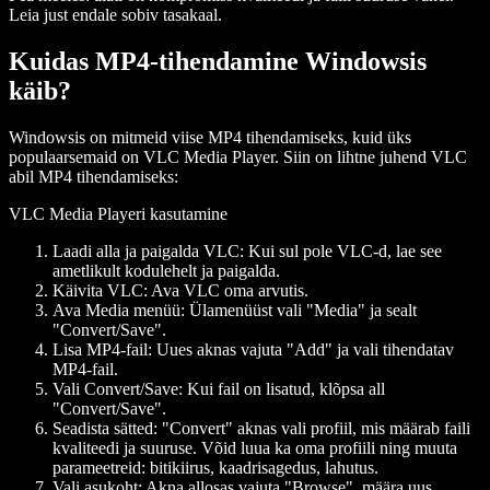
Leia just endale sobiv tasakaal.
Kuidas MP4-tihendamine Windowsis
käib?
Windowsis on mitmeid viise MP4 tihendamiseks, kuid üks
populaarsemaid on VLC Media Player. Siin on lihtne juhend VLC
abil MP4 tihendamiseks:
VLC Media Playeri kasutamine
Laadi alla ja paigalda VLC:
Kui sul pole VLC-d, lae see
ametlikult kodulehelt ja paigalda.
Käivita VLC:
Ava VLC oma arvutis.
Ava Media menüü:
Ülamenüüst vali "Media" ja sealt
"Convert/Save".
Lisa MP4-fail:
Uues aknas vajuta "Add" ja vali tihendatav
MP4-fail.
Vali Convert/Save:
Kui fail on lisatud, klõpsa all
"Convert/Save".
Seadista sätted:
"Convert" aknas vali profiil, mis määrab faili
kvaliteedi ja suuruse. Võid luua ka oma profiili ning muuta
parameetreid: bitikiirus, kaadrisagedus, lahutus.
Vali asukoht:
Akna allosas vajuta "Browse", määra uus