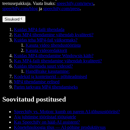
teenusepakkuja. Vaata lisaks:
speechify.com/news
,
speechify.com/blog
ja
speechify.com/press
.
Sisukord
Kuidas MP4-faili tihendada
Kas MP4 tihendamine vähendab kvaliteeti?
Kuidas teha MP4-fail väiksemaks?
Kasuta video tihendustööriista
Kasuta videoredaktorit
Kuidas MP4-tihendamine Windowsis käib?
Kas MP4-faili tihendamine vähendab kvaliteeti?
Kuidas tihendada suuri videoid?
HandBrake kasutamine:
Kodekid ja konteinerid – põhiteadmised
MP4 tihendamise eelised
Parim tarkvara MP4 tihendamiseks
Soovitatud postitused
Speechify vs. Motion: kumb on parem AI-tõhusustööriist?
Aja juhtimise tööriistad töötajatele
Kas Speechify on hääl-AI assistent?
Kõnetehnoloogia tõus — AI-põhine produktiivsus