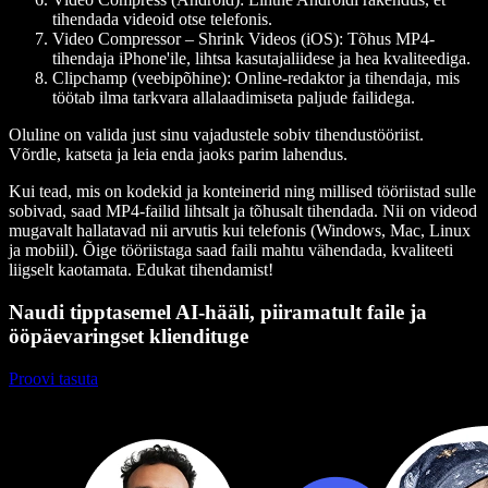
tihendada videoid otse telefonis.
Video Compressor – Shrink Videos (iOS):
Tõhus MP4-
tihendaja iPhone'ile, lihtsa kasutajaliidese ja hea kvaliteediga.
Clipchamp (veebipõhine):
Online-redaktor ja tihendaja, mis
töötab ilma tarkvara allalaadimiseta paljude failidega.
Oluline on valida just sinu vajadustele sobiv tihendustööriist.
Võrdle, katseta ja leia enda jaoks parim lahendus.
Kui tead, mis on kodekid ja konteinerid ning millised tööriistad sulle
sobivad, saad MP4-failid lihtsalt ja tõhusalt tihendada. Nii on videod
mugavalt hallatavad nii arvutis kui telefonis (Windows, Mac, Linux
ja mobiil). Õige tööriistaga saad faili mahtu vähendada, kvaliteeti
liigselt kaotamata. Edukat tihendamist!
Naudi tipptasemel AI-hääli, piiramatult faile ja
ööpäevaringset kliendituge
Proovi tasuta