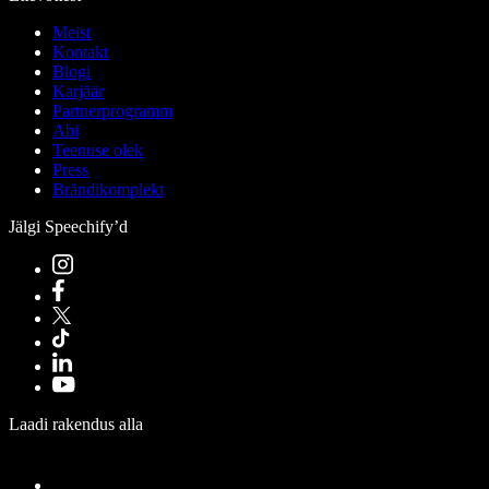
Meist
Kontakt
Blogi
Karjäär
Partnerprogramm
Abi
Teenuse olek
Press
Brändikomplekt
Jälgi Speechify’d
Laadi rakendus alla