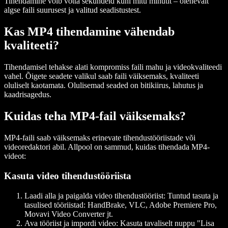
Tihendamine võib võtta sekundeid kuni mitu minutit – olenevalt
algse faili suurusest ja valitud seadistustest.
Kas MP4 tihendamine vähendab
kvaliteeti?
Tihendamisel tehakse alati kompromiss faili mahu ja videokvaliteedi
vahel. Õigete seadete valikul saab faili väiksemaks, kvaliteeti
oluliselt kaotamata. Olulisemad seaded on bitikiirus, lahutus ja
kaadrisagedus.
Kuidas teha MP4-fail väiksemaks?
MP4-faili saab väiksemaks erinevate tihendustööriistade või
videoredaktori abil. Allpool on sammud, kuidas tihendada MP4-
videot:
Kasuta video tihendustööriista
Laadi alla ja paigalda video tihendustööriist:
Tuntud tasuta ja
tasulised tööriistad: HandBrake, VLC, Adobe Premiere Pro,
Movavi Video Converter jt.
Ava tööriist ja impordi video:
Kasuta tavaliselt nuppu "Lisa