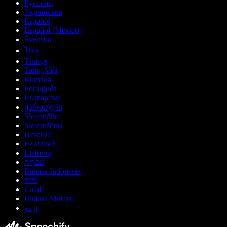
Русский
Українська
Español
Español (México)
Svenska
ไทย
Türkçe
Tiếng Việt
Română
Português
Български
ქართული
Slovenčina
Slovenščina
Hrvatski
Ελληνικά
Lietuvių
עברית
Bahasa Indonesia
বাংলা
Català
Bahasa Melayu
اردو