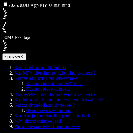
2025. aasta Apple'i disainiauhind
50M+ kasutajat
Sisukord
Kuidas MP4-faili tihendada
Kas MP4 tihendamine vähendab kvaliteeti?
Kuidas teha MP4-fail väiksemaks?
Kasuta video tihendustööriista
Kasuta videoredaktorit
Kuidas MP4-tihendamine Windowsis käib?
Kas MP4-faili tihendamine vähendab kvaliteeti?
Kuidas tihendada suuri videoid?
HandBrake kasutamine:
Kodekid ja konteinerid – põhiteadmised
MP4 tihendamise eelised
Parim tarkvara MP4 tihendamiseks