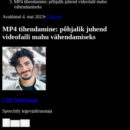
MP4 tihendamine: põhjalik juhend videofaili mahu
vähendamiseks
Avaldatud
4. mai 2023
•
Tõhusus
MP4 tihendamine: põhjalik juhend
videofaili mahu vähendamiseks
Cliff Weitzman
Speechify tegevjuht/asutaja