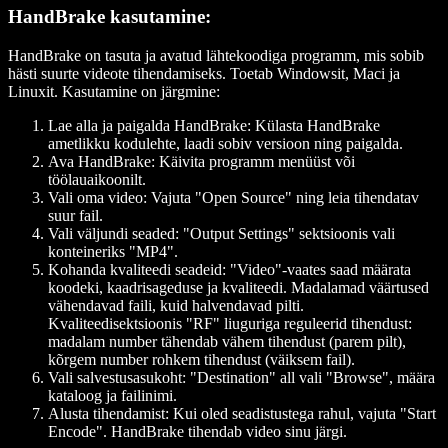
HandBrake kasutamine:
HandBrake on tasuta ja avatud lähtekoodiga programm, mis sobib
hästi suurte videote tihendamiseks. Toetab Windowsit, Maci ja
Linuxit. Kasutamine on järgmine:
Lae alla ja paigalda HandBrake:
Külasta HandBrake
ametlikku kodulehte, laadi sobiv versioon ning paigalda.
Ava HandBrake:
Käivita programm menüüst või
töölauaikoonilt.
Vali oma video:
Vajuta "Open Source" ning leia tihendatav
suur fail.
Vali väljundi seaded:
"Output Settings" sektsioonis vali
konteineriks "MP4".
Kohanda kvaliteedi seadeid:
"Video"-vaates saad määrata
koodeki, kaadrisageduse ja kvaliteedi. Madalamad väärtused
vähendavad faili, kuid halvendavad pilti.
Kvaliteedisektsioonis "RF" liuguriga reguleerid tihendust:
madalam number tähendab vähem tihendust (parem pilt),
kõrgem number rohkem tihendust (väiksem fail).
Vali salvestusasukoht:
"Destination" all vali "Browse", määra
kataloog ja failinimi.
Alusta tihendamist:
Kui oled seadistustega rahul, vajuta "Start
Encode". HandBrake tihendab video sinu järgi.