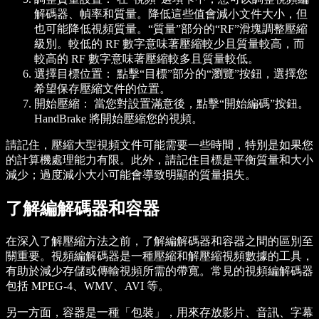
解碼器、幀率和質量。降低這些值會減小文件大小，但
也可能降低視頻質量。“質量”部分的“RF”滑塊調整壓縮
級別。較低的 RF 數字意味著壓縮較少且質量較高，而
較高的 RF 數字意味著壓縮較多且質量較低。
選擇目標位置：
點擊“目標”部分的“瀏覽”按鈕，選擇您
希望保存壓縮文件的位置。
開始壓縮：
當您對設置滿意後，點擊“開始編碼”按鈕。
HandBrake 將開始壓縮您的視頻。
請記住，壓縮大型視頻文件可能需要一些時間，特別是如果您
的計算機處理能力有限。此外，請記住目標是平衡質量和大小
減少；過度減小大小可能會導致明顯的質量損失。
了解編解碼器和容器
在深入了解壓縮方法之前，了解編解碼器和容器之間的區別至
關重要。視頻編解碼器是一種壓縮和解壓縮視頻數據的工具，
有助於減少存儲或傳輸視頻所需的帶寬。常見的視頻編解碼器
包括 MPEG-4、WMV、AVI 等。
另一方面，容器是一種「包裝」，用來存放影片、音訊、字幕