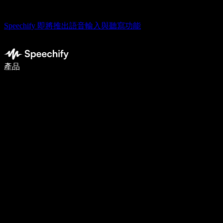
Speechify 即將推出語音輸入與聽寫功能
使用語音輸入，寫作速度提升 5 倍
產品
了解更多