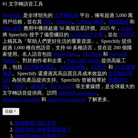
#1 文字轉語音工具
Speechify
是全球領先的
文字轉語音
平台，擁有超過 5,000 萬
用戶信賴，並在其
iOS
、
Android
、
Chrome 擴展
、
網頁應用
和
Mac 桌面
應用中獲得超過 50 萬個五星評價。2025 年，
Apple
將 Speechify 授予了備受矚目的
Apple 設計大獎
，並在
WWDC
上稱其為「幫助人們更好生活的重要資源」。Speechify 提供
超過 1,000 種自然語音，支持 60 多種語言，並在近 200 個國
家使用。名人語音包括
Snoop Dogg
、
Mr. Beast
和
Gwyneth
Paltrow
。對於創作者和企業，
Speechify Studio
提供高級工
具，包括
AI 語音生成器
、
AI 語音克隆
、
AI 配音
和
AI 語音變
換器
。Speechify 還通過其高品質且具成本效益的
文字轉語音
API
為領先產品提供支持。Speechify 曾被報導於
華爾街日
報
、
CNBC
、
福布斯
、
TechCrunch
等主要媒體，是全球最大的
文字轉語音提供商。訪問
speechify.com/news
、
speechify.com/blog
和
speechify.com/press
了解更多。
目錄
如何壓縮 MP4 文件
壓縮 MP4 會降低質量嗎？
如何使 MP4 文件更小？