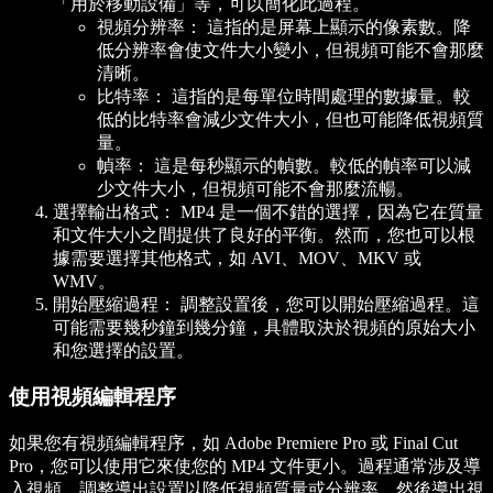
「用於移動設備」等，可以簡化此過程。
視頻分辨率：
這指的是屏幕上顯示的像素數。降
低分辨率會使文件大小變小，但視頻可能不會那麼
清晰。
比特率：
這指的是每單位時間處理的數據量。較
低的比特率會減少文件大小，但也可能降低視頻質
量。
幀率：
這是每秒顯示的幀數。較低的幀率可以減
少文件大小，但視頻可能不會那麼流暢。
選擇輸出格式：
MP4 是一個不錯的選擇，因為它在質量
和文件大小之間提供了良好的平衡。然而，您也可以根
據需要選擇其他格式，如 AVI、MOV、MKV 或
WMV。
開始壓縮過程：
調整設置後，您可以開始壓縮過程。這
可能需要幾秒鐘到幾分鐘，具體取決於視頻的原始大小
和您選擇的設置。
使用視頻編輯程序
如果您有視頻編輯程序，如 Adobe Premiere Pro 或 Final Cut
Pro，您可以使用它來使您的 MP4 文件更小。過程通常涉及導
入視頻，調整導出設置以降低視頻質量或分辨率，然後導出視