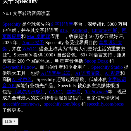
关于 Speechify
No.1 文字转语音阅读器
Speechify
是全球领先的
文字转语音
平台，深受超过 5000 万用
户信赖，并在其文字转语音
iOS
、
Android
、
Chrome 扩展
、
网
页版应用
和
Mac 桌面端
应用上，收获超过 50 万条五星好评。
2025 年，
Apple 授予
Speechify 备受业界瞩目的
苹果设计大
奖
，并在
WWDC
盛会上称其为“帮助人们更好生活的重要资
源”。Speechify 提供 1000+ 自然音色、60+ 种语言支持，服务
覆盖近 200 个国家/地区。明星声音包括
Snoop Dogg
和
Gwyneth Paltrow
。面向创作者和企业用户，
Speechify Studio
提
供强大工具，包括
AI 语音生成器
、
AI 语音克隆
、
AI 配音
和
高阶
AI 变声器
。Speechify 还通过高品质、低成本的
文字转语
音 API
赋能行业领先产品。Speechify 被众多主流媒体报道，
包括
《华尔街日报》
、
CNBC
、
福布斯
、
TechCrunch
等，现已
成为全球最大的文字转语音服务提供商。更多信息请访问
speechify.com/news
、
speechify.com/blog
和
speechify.com/press
了解更多。
目录