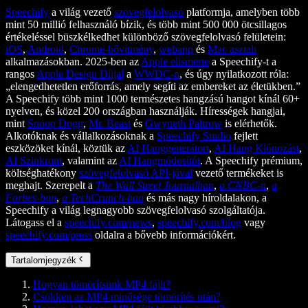
Speechify
a világ vezető
szövegfelolvasó
platformja, amelyben több
mint 50 millió felhasználó bízik, és több mint 500 000 ötcsillagos
értékeléssel büszkélkedhet különböző szövegfelolvasó felületein:
iOS
,
Android
,
Chrome-bővítmény
,
webapp
és
Mac asztali
alkalmazásokban. 2025-ben az
Apple elismerte
a Speechify-t a
rangos
Apple Design Díjjal
a
WWDC-n
, és úgy nyilatkozott róla:
„elengedhetetlen erőforrás, amely segíti az embereket az életükben.”
A Speechify több mint 1000 természetes hangzású hangot kínál 60+
nyelven, és közel 200 országban használják. Hírességek hangjai,
mint
Snoop Dogg
,
Mr. Beast
és
Gwyneth Paltrow
is elérhetők.
Alkotóknak és vállalkozásoknak a
Speechify Studio
fejlett
eszközöket kínál, köztük az
AI Hanggenerátort
,
AI Hang Klónozást
,
AI Szinkront
, valamint az
AI Hangmódosítót
. A Speechify prémium,
költséghatékony
szövegfelolvasó API-jával
vezető termékeket is
meghajt. Szerepelt a
The Wall Street Journalban
,
a CNBC-n
,
a
Forbes-ban
,
a TechCrunch-ban
és más nagy híroldalakon, a
Speechify a világ legnagyobb szövegfelolvasó szolgáltatója.
Látogass el a
speechify.com/news
,
speechify.com/blog
vagy
speechify.com/press
oldalra a bővebb információkért.
Tartalomjegyzék
Hogyan tömörítsünk MP4 fájlt?
Csökken az MP4 minősége tömörítés után?