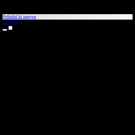
Próbáld ki ingyen
Letöltés
Termékek
Szövegfelolvasás
iPhone és iPad alkalmazások
Android alkalmazás
Chrome-bővítmény
Edge-bővítmény
Webalkalmazás
Mac alkalmazás
Windows alkalmazás