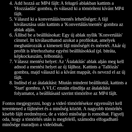
Add hozzá az MP4 fájlt:
A felugró ablakban kattints a
'Hozzáadás' gombra, és válaszd ki a tömöríteni kívánt MP4
fájlt.
Válaszd ki a konvertálás/mentés lehetőséget:
A fájl
kiválasztása után kattints a 'Konvertálás/mentés' gombra az
ablak alján.
Állítsd be a beállításokat:
Egy új ablak nyílik 'Konvertálás'
címmel. Itt kiválaszthatod azokat a profilokat, amelyek
meghatározzák a kimeneti fájl minőségét és méretét. Akár új
profilt is létrehozhatsz egyéni beállításokkal (pl. bitráta,
képkockaszám, felbontás).
Válassz mentési helyet:
Az 'Átalakítás' ablak alján meg kell
adnod a mentési helyet az új fájlhoz. Kattints a 'Tallózás'
gombra, majd válaszd ki a kívánt mappát, és nevezd el az új
fájlt.
Indítsd el az átalakítást:
Miután mindent beállítottál, kattints a
'Start' gombra. A VLC ezután elindítja az átalakítási
folyamatot, a beállításaid szerint tömörítve az MP4 fájlt.
Fontos megjegyezni, hogy a videó tömörítésekor egyensúlyt kell
teremtened a fájlméret és a minőség között. A nagyobb tömörítés
kisebb fájlt eredményez, de a videó minősége is romolhat. Figyelj
oda, hogy a tömörítés után is megfelelő, számodra elfogadható
minősége maradjon a videódnak.