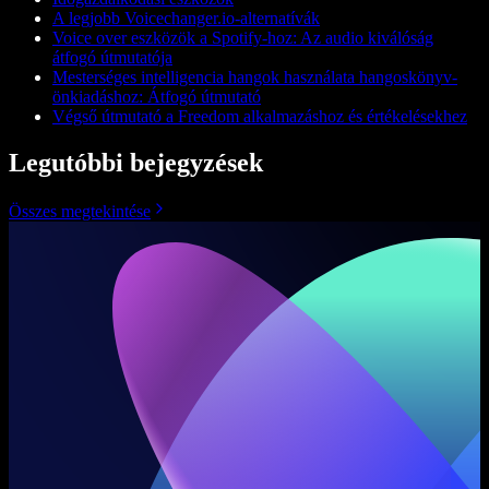
A legjobb Voicechanger.io-alternatívák
Voice over eszközök a Spotify-hoz: Az audio kiválóság
átfogó útmutatója
Mesterséges intelligencia hangok használata hangoskönyv-
önkiadáshoz: Átfogó útmutató
Végső útmutató a Freedom alkalmazáshoz és értékelésekhez
Legutóbbi bejegyzések
Összes megtekintése