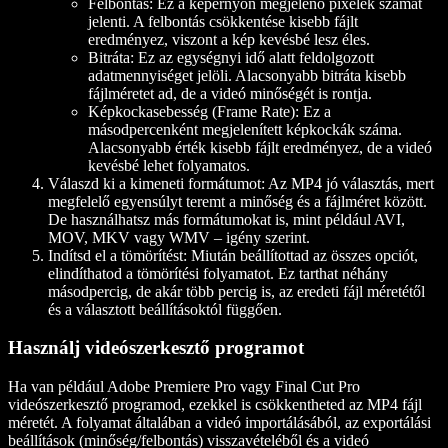
Felbontás:
Ez a képernyőn megjelenő pixelek számát
jelenti. A felbontás csökkentése kisebb fájlt
eredményez, viszont a kép kevésbé lesz éles.
Bitráta:
Ez az egységnyi idő alatt feldolgozott
adatmennyiséget jelöli. Alacsonyabb bitráta kisebb
fájlméretet ad, de a videó minőségét is rontja.
Képkockasebesség (Frame Rate):
Ez a
másodpercenként megjelenített képkockák száma.
Alacsonyabb érték kisebb fájlt eredményez, de a videó
kevésbé lehet folyamatos.
Válaszd ki a kimeneti formátumot:
Az MP4 jó választás, mert
megfelelő egyensúlyt teremt a minőség és a fájlméret között.
De használhatsz más formátumokat is, mint például AVI,
MOV, MKV vagy WMV – igény szerint.
Indítsd el a tömörítést:
Miután beállítottad az összes opciót,
elindíthatod a tömörítési folyamatot. Ez tarthat néhány
másodpercig, de akár több percig is, az eredeti fájl méretétől
és a választott beállításoktól függően.
Használj videószerkesztő programot
Ha van például Adobe Premiere Pro vagy Final Cut Pro
videószerkesztő programod, ezekkel is csökkentheted az MP4 fájl
méretét. A folyamat általában a videó importálásából, az exportálási
beállítások (minőség/felbontás) visszavételéből és a videó