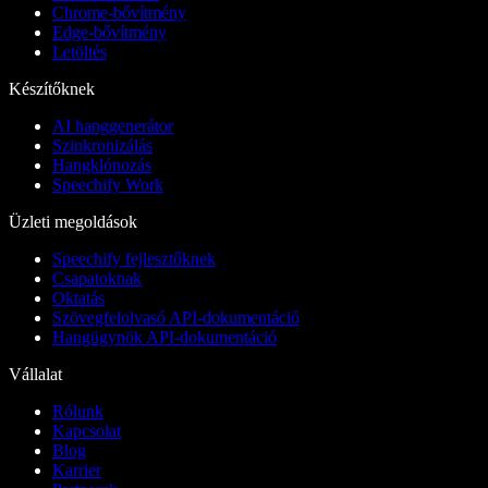
Chrome-bővítmény
Edge-bővítmény
Letöltés
Készítőknek
AI hanggenerátor
Szinkronizálás
Hangklónozás
Speechify Work
Üzleti megoldások
Speechify fejlesztőknek
Csapatoknak
Oktatás
Szövegfelolvasó API-dokumentáció
Hangügynök API-dokumentáció
Vállalat
Rólunk
Kapcsolat
Blog
Karrier