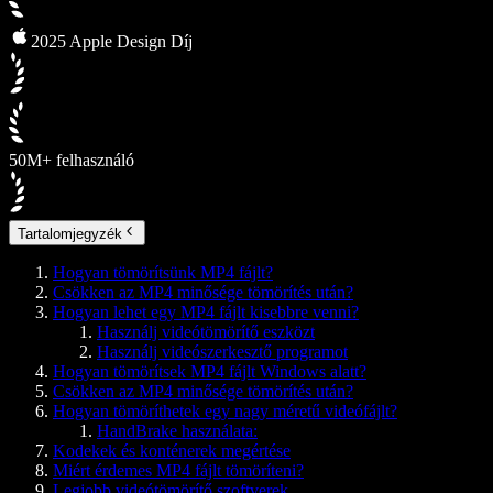
2025 Apple Design Díj
50M+ felhasználó
Tartalomjegyzék
Hogyan tömörítsünk MP4 fájlt?
Csökken az MP4 minősége tömörítés után?
Hogyan lehet egy MP4 fájlt kisebbre venni?
Használj videótömörítő eszközt
Használj videószerkesztő programot
Hogyan tömörítsek MP4 fájlt Windows alatt?
Csökken az MP4 minősége tömörítés után?
Hogyan tömöríthetek egy nagy méretű videófájlt?
HandBrake használata:
Kodekek és konténerek megértése
Miért érdemes MP4 fájlt tömöríteni?
Legjobb videótömörítő szoftverek