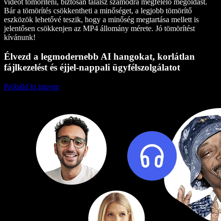
videót tömöríteni, biztosan találsz számodra megfelelő megoldást.
Bár a tömörítés csökkentheti a minőséget, a legjobb tömörítő
eszközök lehetővé teszik, hogy a minőség megtartása mellett is
jelentősen csökkenjen az MP4 állomány mérete. Jó tömörítést
kívánunk!
Élvezd a legmodernebb AI hangokat, korlátlan
fájlkezelést és éjjel-nappali ügyfélszolgálatot
Próbáld ki ingyen