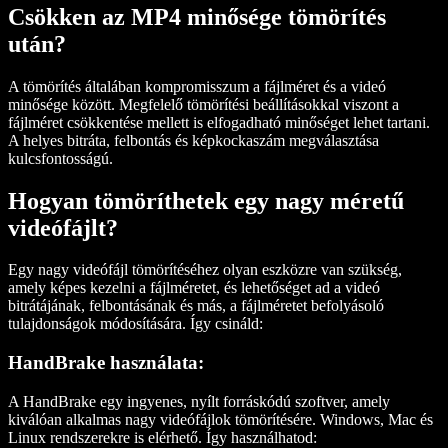
Csökken az MP4 minősége tömörítés
után?
A tömörítés általában kompromisszum a fájlméret és a videó
minősége között. Megfelelő tömörítési beállításokkal viszont a
fájlméret csökkentése mellett is elfogadható minőséget lehet tartani.
A helyes bitráta, felbontás és képkockaszám megválasztása
kulcsfontosságú.
Hogyan tömöríthetek egy nagy méretű
videófájlt?
Egy nagy videófájl tömörítéséhez olyan eszközre van szükség,
amely képes kezelni a fájlméretet, és lehetőséget ad a videó
bitrátájának, felbontásának és más, a fájlméretet befolyásoló
tulajdonságok módosítására. Így csináld:
HandBrake használata:
A HandBrake egy ingyenes, nyílt forráskódú szoftver, amely
kiválóan alkalmas nagy videófájlok tömörítésére. Windows, Mac és
Linux rendszerekre is elérhető. Így használhatod: