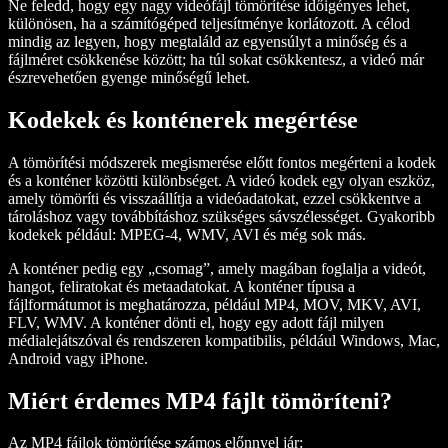
Ne feledd, hogy egy nagy videófájl tömörítése időigényes lehet,
különösen, ha a számítógéped teljesítménye korlátozott. A célod
mindig az legyen, hogy megtaláld az egyensúlyt a minőség és a
fájlméret csökkenése között; ha túl sokat csökkentesz, a videó már
észrevehetően gyenge minőségű lehet.
Kodekek és konténerek megértése
A tömörítési módszerek megismerése előtt fontos megérteni a kodek
és a konténer közötti különbséget. A videó kodek egy olyan eszköz,
amely tömöríti és visszaállítja a videóadatokat, ezzel csökkentve a
tároláshoz vagy továbbításhoz szükséges sávszélességet. Gyakoribb
kodekek például: MPEG-4, WMV, AVI és még sok más.
A konténer pedig egy „csomag”, amely magában foglalja a videót,
hangot, feliratokat és metaadatokat. A konténer típusa a
fájlformátumot is meghatározza, például MP4, MOV, MKV, AVI,
FLV, WMV. A konténer dönti el, hogy egy adott fájl milyen
médialejátszóval és rendszeren kompatibilis, például Windows, Mac,
Android vagy iPhone.
Miért érdemes MP4 fájlt tömöríteni?
Az MP4 fájlok tömörítése számos előnnyel jár: