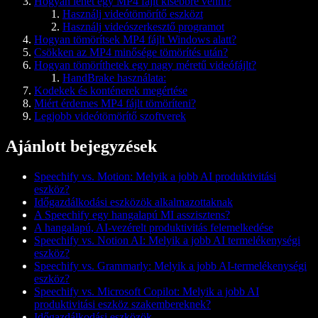
Hogyan lehet egy MP4 fájlt kisebbre venni?
Használj videótömörítő eszközt
Használj videószerkesztő programot
Hogyan tömörítsek MP4 fájlt Windows alatt?
Csökken az MP4 minősége tömörítés után?
Hogyan tömöríthetek egy nagy méretű videófájlt?
HandBrake használata:
Kodekek és konténerek megértése
Miért érdemes MP4 fájlt tömöríteni?
Legjobb videótömörítő szoftverek
Ajánlott bejegyzések
Speechify vs. Motion: Melyik a jobb AI produktivitási
eszköz?
Időgazdálkodási eszközök alkalmazottaknak
A Speechify egy hangalapú MI asszisztens?
A hangalapú, AI-vezérelt produktivitás felemelkedése
Speechify vs. Notion AI: Melyik a jobb AI termelékenységi
eszköz?
Speechify vs. Grammarly: Melyik a jobb AI-termelékenységi
eszköz?
Speechify vs. Microsoft Copilot: Melyik a jobb AI
produktivitási eszköz szakembereknek?
Időgazdálkodási eszközök