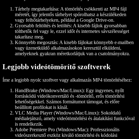
Tárhely megtakarítása:
A tömörítés csökkenti az MP4 fájl
méretét, így jelentős tárhelyet spórolhatsz a készülékeden
vagy felhőtárhelyeken, például a Google Drive-on.
Gyorsabb feltöltés és letöltés:
A kisebb fájlok gyorsabban
tölthetők fel vagy le, ezzel időt és internetes sávszélességet
takarítasz meg.
Könnyebb megosztás:
A kisebb fájlokat könnyebb e-mailben
vagy üzenetküldő alkalmazásokon keresztül elküldeni,
amelyeknek gyakran méretkorlátjuk van a csatolmányokra.
Legjobb videótömörítő szoftverek
Íme a legjobb nyolc szoftver vagy alkalmazás MP4 tömörítéséhez:
HandBrake (Windows/Mac/Linux):
Egy ingyenes, nyílt
forráskódú videókonvertáló és -tömörítő, erős tömörítési
lehetőségekkel. Számos formátumot támogat, és előre
beállított profilokat is kínál.
VLC Media Player (Windows/Mac/Linux):
Sokoldalú
médialejátszó, amely videótömörítési és átalakítási funkcióval
is rendelkezik.
Adobe Premiere Pro (Windows/Mac):
Professzionális
videószerkesztő eszköz kiváló tömörítési és kódolási