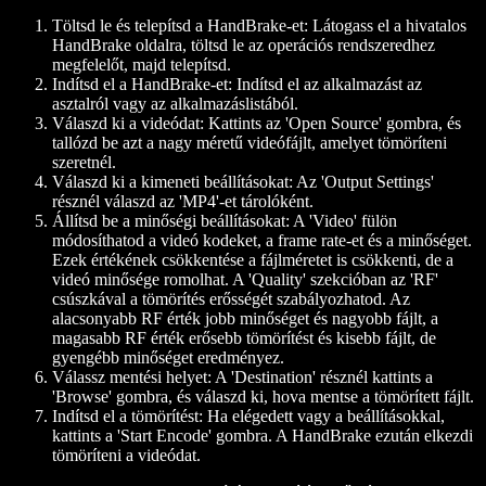
Töltsd le és telepítsd a HandBrake-et:
Látogass el a hivatalos
HandBrake oldalra, töltsd le az operációs rendszeredhez
megfelelőt, majd telepítsd.
Indítsd el a HandBrake-et:
Indítsd el az alkalmazást az
asztalról vagy az alkalmazáslistából.
Válaszd ki a videódat:
Kattints az 'Open Source' gombra, és
tallózd be azt a nagy méretű videófájlt, amelyet tömöríteni
szeretnél.
Válaszd ki a kimeneti beállításokat:
Az 'Output Settings'
résznél válaszd az 'MP4'-et tárolóként.
Állítsd be a minőségi beállításokat:
A 'Video' fülön
módosíthatod a videó kodeket, a frame rate-et és a minőséget.
Ezek értékének csökkentése a fájlméretet is csökkenti, de a
videó minősége romolhat. A 'Quality' szekcióban az 'RF'
csúszkával a tömörítés erősségét szabályozhatod. Az
alacsonyabb RF érték jobb minőséget és nagyobb fájlt, a
magasabb RF érték erősebb tömörítést és kisebb fájlt, de
gyengébb minőséget eredményez.
Válassz mentési helyet:
A 'Destination' résznél kattints a
'Browse' gombra, és válaszd ki, hova mentse a tömörített fájlt.
Indítsd el a tömörítést:
Ha elégedett vagy a beállításokkal,
kattints a 'Start Encode' gombra. A HandBrake ezután elkezdi
tömöríteni a videódat.