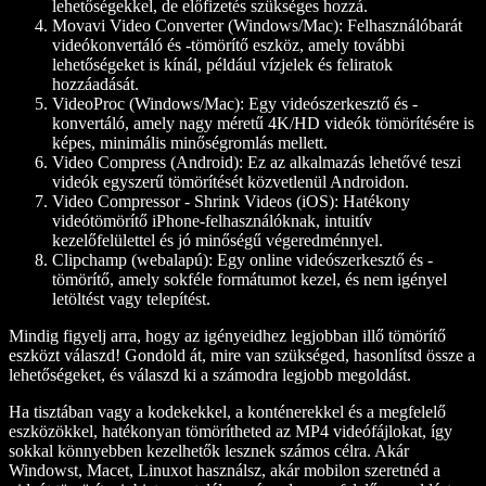
lehetőségekkel, de előfizetés szükséges hozzá.
Movavi Video Converter (Windows/Mac):
Felhasználóbarát
videókonvertáló és -tömörítő eszköz, amely további
lehetőségeket is kínál, például vízjelek és feliratok
hozzáadását.
VideoProc (Windows/Mac):
Egy videószerkesztő és -
konvertáló, amely nagy méretű 4K/HD videók tömörítésére is
képes, minimális minőségromlás mellett.
Video Compress (Android):
Ez az alkalmazás lehetővé teszi
videók egyszerű tömörítését közvetlenül Androidon.
Video Compressor - Shrink Videos (iOS):
Hatékony
videótömörítő iPhone-felhasználóknak, intuitív
kezelőfelülettel és jó minőségű végeredménnyel.
Clipchamp (webalapú):
Egy online videószerkesztő és -
tömörítő, amely sokféle formátumot kezel, és nem igényel
letöltést vagy telepítést.
Mindig figyelj arra, hogy az igényeidhez legjobban illő tömörítő
eszközt válaszd! Gondold át, mire van szükséged, hasonlítsd össze a
lehetőségeket, és válaszd ki a számodra legjobb megoldást.
Ha tisztában vagy a kodekekkel, a konténerekkel és a megfelelő
eszközökkel, hatékonyan tömörítheted az MP4 videófájlokat, így
sokkal könnyebben kezelhetők lesznek számos célra. Akár
Windowst, Macet, Linuxot használsz, akár mobilon szeretnéd a