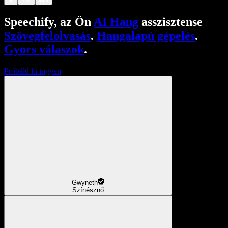
Speechify, az Ön
AI Hang
asszisztense
Szövegfelolvasás
.
Hangalapú gépelés
.
Gyors válaszok
.
Próbáld ki ingyen
Gwyneth
Színésznő