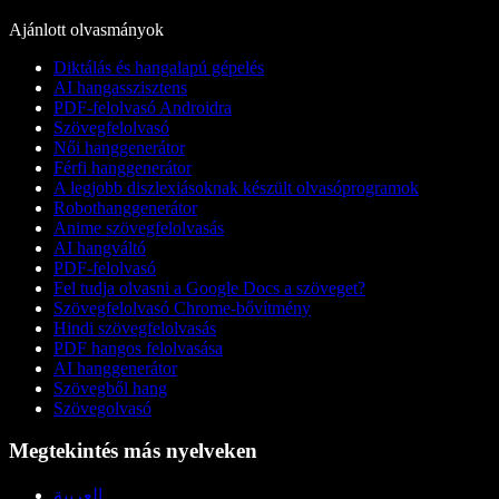
Ajánlott olvasmányok
Diktálás és hangalapú gépelés
AI hangasszisztens
PDF-felolvasó Androidra
Szövegfelolvasó
Női hanggenerátor
Férfi hanggenerátor
A legjobb diszlexiásoknak készült olvasóprogramok
Robothanggenerátor
Anime szövegfelolvasás
AI hangváltó
PDF-felolvasó
Fel tudja olvasni a Google Docs a szöveget?
Szövegfelolvasó Chrome-bővítmény
Hindi szövegfelolvasás
PDF hangos felolvasása
AI hanggenerátor
Szövegből hang
Szövegolvasó
Megtekintés más nyelveken
العربية