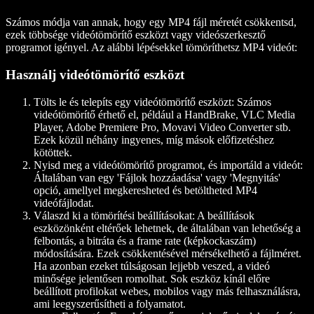
Számos módja van annak, hogy egy MP4 fájl méretét csökkentsd,
ezek többsége videótömörítő eszközt vagy videószerkesztő
programot igényel. Az alábbi lépésekkel tömöríthetsz MP4 videót:
Használj videótömörítő eszközt
Tölts le és telepíts egy videótömörítő eszközt:
Számos
videótömörítő érhető el, például a HandBrake, VLC Media
Player, Adobe Premiere Pro, Movavi Video Converter stb.
Ezek közül néhány ingyenes, míg mások előfizetéshez
kötöttek.
Nyisd meg a videótömörítő programot, és importáld a videót:
Általában van egy 'Fájlok hozzáadása' vagy 'Megnyitás'
opció, amellyel megkeresheted és betöltheted MP4
videófájlodat.
Válaszd ki a tömörítési beállításokat:
A beállítások
eszközönként eltérőek lehetnek, de általában van lehetőség a
felbontás, a bitráta és a frame rate (képkockaszám)
módosítására. Ezek csökkentésével mérsékelhető a fájlméret.
Ha azonban ezeket túlságosan lejjebb veszed, a videó
minősége jelentősen romolhat. Sok eszköz kínál előre
beállított profilokat webes, mobilos vagy más felhasználásra,
ami leegyszerűsítheti a folyamatot.