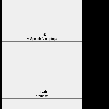
Cliff
A Speechify alapítója
John
Színész