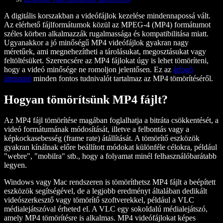
A digitális korszakban a videófájlok kezelése mindennapossá vált.
Az elérhető fájlformátumok közül az MPEG-4 (MP4) formátumot
széles körben alkalmazzák rugalmassága és kompatibilitása miatt.
Ugyanakkor a jó minőségű MP4 videófájlok gyakran nagy
méretűek, ami megnehezítheti a tárolásukat, megosztásukat vagy
feltöltésüket. Szerencsére az MP4 fájlokat úgy is lehet tömöríteni,
hogy a videó minősége ne romoljon jelentősen. Ez az
átfogó
útmutató
minden fontos tudnivalót tartalmaz az MP4 tömörítéséről.
Hogyan tömörítsünk MP4 fájlt?
Az MP4 fájl tömörítése magában foglalhatja a bitráta csökkentését, a
videó formátumának módosítását, illetve a felbontás vagy a
képkockasebesség (frame rate) átállítását. A tömörítő eszközök
gyakran kínálnak előre beállított módokat különféle célokra, például
"webre", "mobilra" stb., hogy a folyamat minél felhasználóbarátabb
legyen.
Windows vagy Mac rendszeren is tömöríthetsz MP4 fájlt a beépített
eszközök segítségével, de a legjobb eredményt általában dedikált
videószerkesztő vagy tömörítő szoftverekkel, például a VLC
médialejátszóval érheted el. A VLC egy sokoldalú médialejátszó,
amely MP4 tömörítésre is alkalmas. MP4 videófájlokat képes