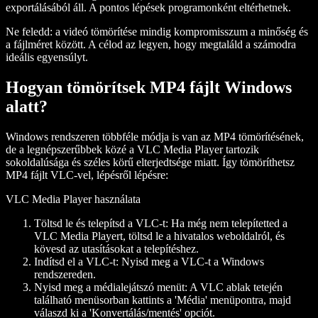
exportálásából áll. A pontos lépések programonként eltérhetnek.
Ne feledd: a videó tömörítése mindig kompromisszum a minőség és
a fájlméret között. A célod az legyen, hogy megtaláld a számodra
ideális egyensúlyt.
Hogyan tömörítsek MP4 fájlt Windows
alatt?
Windows rendszeren többféle módja is van az MP4 tömörítésének,
de a legnépszerűbbek közé a VLC Media Player tartozik
sokoldalúsága és széles körű elterjedtsége miatt. Így tömöríthetsz
MP4 fájlt VLC-vel, lépésről lépésre:
VLC Media Player használata
Töltsd le és telepítsd a VLC-t:
Ha még nem telepítetted a
VLC Media Playert, töltsd le a hivatalos weboldalról, és
kövesd az utasításokat a telepítéshez.
Indítsd el a VLC-t:
Nyisd meg a VLC-t a Windows
rendszereden.
Nyisd meg a médialejátszó menüt:
A VLC ablak tetején
található menüsorban kattints a 'Média' menüpontra, majd
válaszd ki a 'Konvertálás/mentés' opciót.