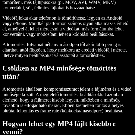
tömöríteni, más fájltípusokra (pl. MOV, AVI, WMV, MKV)
konvertálni, sőt, feliratos fájlokat is hozzáadhatsz.
Videófájlokat akár telefonon is tömöríthetsz, legyen az Android
vagy iPhone. Mindkét platformon számos olyan alkalmazás érhető
el, amellyel át lehet méretezni a videókat, más formátumba lehet
konvertálni, vagy módosítani lehet a kódolási beállításokat.
A tömörítési folyamat néhány másodperctől akár több percig is
eltarthat, attól függően, hogy mekkora az eredeti videófájl mérete,
illetve milyen beállításokat választottál a tömörítéshez.
Csökken az MP4 minősége tömörítés
után?
A tömörítés általában kompromisszumot jelent a fájlméret és a videó
minősége között. A megfelelő tömörítési beállításokkal azonban
elérhető, hogy a fájlméret kisebb legyen, miközben a minőség
továbbra is elfogadható marad. Ebben kiemelten fontos a helyes
bitráta, felbontás és frame rate (képkocka/másodperc) beállítása.
Hogyan lehet egy MP4 fájlt kisebbre
venni?