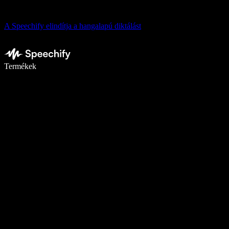
A Speechify elindítja a hangalapú diktálást
Írj akár ötször gyorsabban diktálással
Termékek
Tudj meg többet