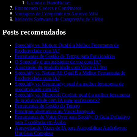
Usando o HandBrake:
Entendendo Codecs e Contêineres
Vantagens de Comprimir um Arquivo MP4
Melhores Softwares de Compressão de Vídeo
Posts recomendados
Speechify vs. Motion: Qual é a Melhor Ferramenta de
Produtividade com IA?
Ferramentas de Gestão de Tempo para Funcionários
O Speechify é um assistente de voz com IA?
A ascensão da produtividade com Voice AI-first
Speechify vs. Notion AI: Qual É a Melhor Ferramenta de
Produtividade com IA?
Speechify vs. Grammarly: qual é a melhor ferramenta de
produtividade com IA?
Speechify vs. Microsoft Copilot: qual é a melhor ferramenta
de produtividade com IA para profissionais?
Ferramentas de Gestão do Tempo
Principais alternativas ao Voicechanger.io
Ferramentas de Voice Over para Spotify: O Guia Definitivo
para Excelência em Áudio
Aproveitando Vozes de IA para Autopublicar Audiolivros:
Um Guia Completo