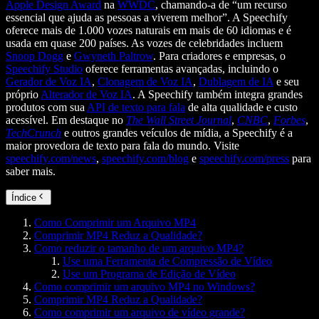
Apple Design Award
na
WWDC
, chamando-a de “um recurso
essencial que ajuda as pessoas a viverem melhor”. A Speechify
oferece mais de 1.000 vozes naturais em mais de 60 idiomas e é
usada em quase 200 países. As vozes de celebridades incluem
Snoop Dogg
e
Gwyneth Paltrow
. Para criadores e empresas, o
Speechify Studio
oferece ferramentas avançadas, incluindo o
Gerador de Voz IA
,
Clonagem de Voz IA
,
Dublagem de IA
e seu
próprio
Alterador de Voz IA
. A Speechify também integra grandes
produtos com sua
API de texto para fala
de alta qualidade e custo
acessível. Em destaque no
The Wall Street Journal
,
CNBC
,
Forbes
,
TechCrunch
e outros grandes veículos de mídia, a Speechify é a
maior provedora de texto para fala do mundo. Visite
speechify.com/news
,
speechify.com/blog
e
speechify.com/press
para
saber mais.
Índice
Como Comprimir um Arquivo MP4
Comprimir MP4 Reduz a Qualidade?
Como reduzir o tamanho de um arquivo MP4?
Use uma Ferramenta de Compressão de Vídeo
Use um Programa de Edição de Vídeo
Como comprimir um arquivo MP4 no Windows?
Comprimir MP4 Reduz a Qualidade?
Como comprimir um arquivo de vídeo grande?