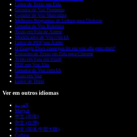
Leitor de Texto em Fala
Gerador de Voz Feminina
Gerador de Voz Masculina
Melhores Programas de Leitura para Dislexia
Gerador de Voz Robótica
Texto em Fala de Anime
Modificador de Voz com IA
Leitor de PDF em Áudio
O Google Docs consegue ler em voz alta para mim?
Extensão de Texto em Fala para Chrome
Texto em Fala em Hindi
PDF em Voz Alta
Gerador de Voz com IA
Texto em Voz
Leitor de Texto
Ver em outros idiomas
العربية
Magyar
中文 (简体)
中文 (台灣)
中文 (简体 中国大陆)
Čeština