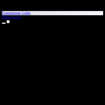
Experimente Grátis
Baixe Agora
Produtos
Texto para Fala
Apps para iPhone e iPad
App para Android
Extensão para Chrome
Extensão para Edge
App Web
App para Mac
App para Windows