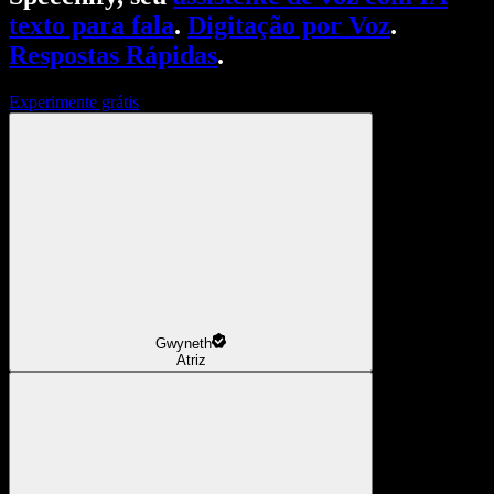
texto para fala
.
Digitação por Voz
.
Respostas Rápidas
.
Experimente grátis
Gwyneth
Atriz