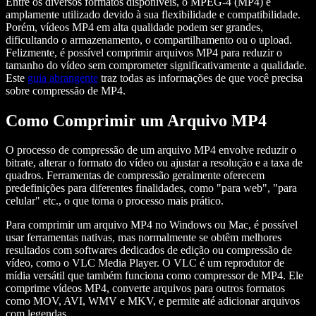
Entre os diversos formatos disponíveis, o MPEG-4 (MP4) é
amplamente utilizado devido à sua flexibilidade e compatibilidade.
Porém, vídeos MP4 em alta qualidade podem ser grandes,
dificultando o armazenamento, o compartilhamento ou o upload.
Felizmente, é possível comprimir arquivos MP4 para reduzir o
tamanho do vídeo sem comprometer significativamente a qualidade.
Este
guia abrangente
traz todas as informações de que você precisa
sobre compressão de MP4.
Como Comprimir um Arquivo MP4
O processo de compressão de um arquivo MP4 envolve reduzir o
bitrate, alterar o formato do vídeo ou ajustar a resolução e a taxa de
quadros. Ferramentas de compressão geralmente oferecem
predefinições para diferentes finalidades, como "para web", "para
celular" etc., o que torna o processo mais prático.
Para comprimir um arquivo MP4 no Windows ou Mac, é possível
usar ferramentas nativas, mas normalmente se obtêm melhores
resultados com softwares dedicados de edição ou compressão de
vídeo, como o VLC Media Player. O VLC é um reprodutor de
mídia versátil que também funciona como compressor de MP4. Ele
comprime vídeos MP4, converte arquivos para outros formatos
como MOV, AVI, WMV e MKV, e permite até adicionar arquivos
com legendas.