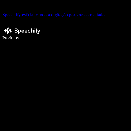
Speechify está lançando a digitação por voz com ditado
Escreva 5× mais rápido com digitação por voz
Produtos
Saiba mais