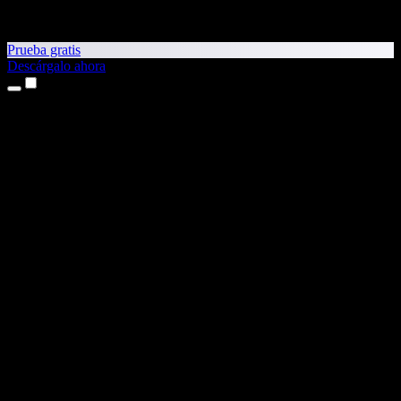
Prueba gratis
Descárgalo ahora
Productos
Texto a voz
Apps para iPhone y iPad
App para Android
Extensión para Chrome
Extensión para Edge
App web
App para Mac
App para Windows