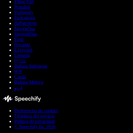
Tiếng Việt
Română
Português
Български
ქართული
Slovenčina
Slovenščina
Eesti
Hrvatski
Ελληνικά
Lietuvių
עברית
Bahasa Indonesia
বাংলা
Català
Bahasa Melayu
اردو
Preferencias de cookies
Términos del servicio
Política de privacidad
© Speechify Inc 2026