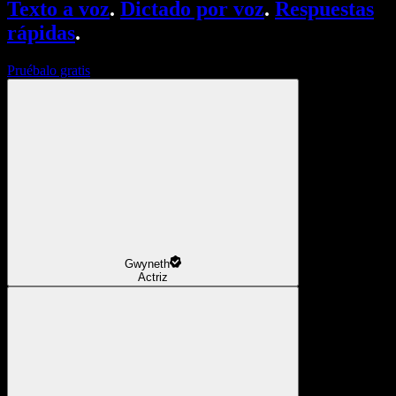
Texto a voz
.
Dictado por voz
.
Respuestas
rápidas
.
Pruébalo gratis
Gwyneth
Actriz