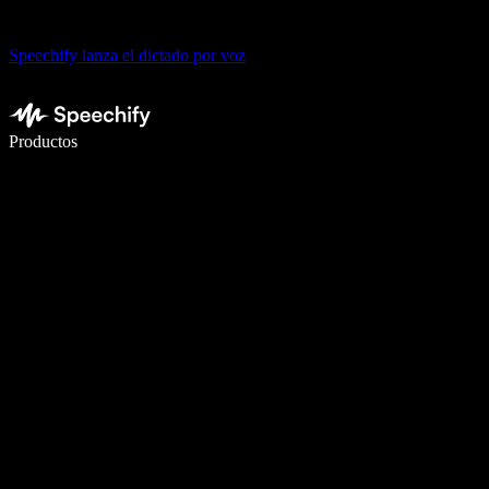
Speechify lanza el dictado por voz
Escribe 5× más rápido con dictado por voz
Productos
Más información