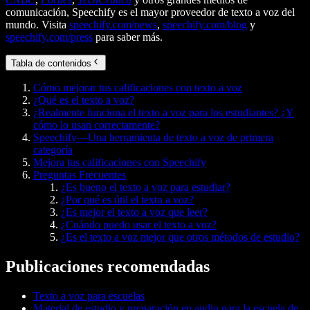
comunicación, Speechify es el mayor proveedor de texto a voz del
mundo. Visita
speechify.com/news
,
speechify.com/blog
y
speechify.com/press
para saber más.
Tabla de contenidos
Cómo mejorar tus calificaciones con texto a voz
¿Qué es el texto a voz?
¿Realmente funciona el texto a voz para los estudiantes? ¿Y
cómo lo usan correctamente?
Speechify—Una herramienta de texto a voz de primera
categoría
Mejora tus calificaciones con Speechify
Preguntas Frecuentes
¿Es bueno el texto a voz para estudiar?
¿Por qué es útil el texto a voz?
¿Es mejor el texto a voz que leer?
¿Cuándo puedo usar el texto a voz?
¿Es el texto a voz mejor que otros métodos de estudio?
Publicaciones recomendadas
Texto a voz para escuelas
Material de estudio y preparación en audio para la escuela de