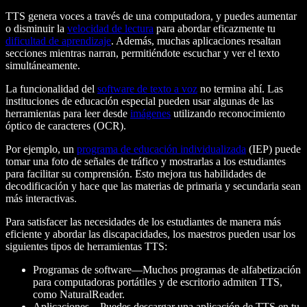
TTS genera voces a través de una computadora, y puedes aumentar
o disminuir la
velocidad de lectura
para abordar eficazmente tu
dificultad de aprendizaje
. Además, muchas aplicaciones resaltan
secciones mientras narran, permitiéndote escuchar y ver el texto
simultáneamente.
La funcionalidad del
software de texto a voz
no termina ahí. Las
instituciones de educación especial pueden usar algunas de las
herramientas para leer desde
imágenes
utilizando reconocimiento
óptico de caracteres (OCR).
Por ejemplo, un
programa de educación individualizada
(IEP) puede
tomar una foto de señales de tráfico y mostrarlas a los estudiantes
para facilitar su comprensión. Esto mejora tus habilidades de
decodificación y hace que las materias de primaria y secundaria sean
más interactivas.
Para satisfacer las necesidades de los estudiantes de manera más
eficiente y abordar las discapacidades, los maestros pueden usar los
siguientes tipos de herramientas TTS:
Programas de software—Muchos programas de alfabetización
para computadoras portátiles y de escritorio admiten TTS,
como NaturalReader.
Aplicaciones—Puedes descargar una aplicación de TTS en tu