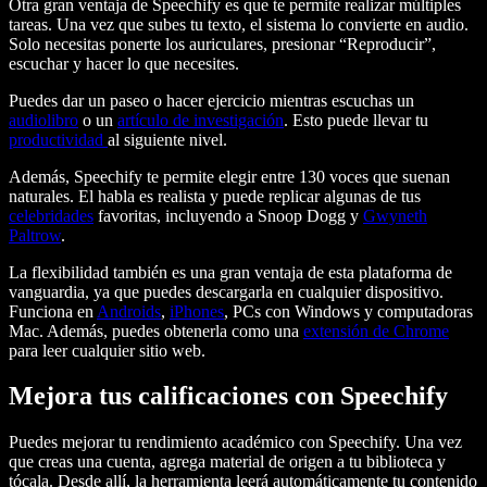
Otra gran ventaja de Speechify es que te permite realizar múltiples
tareas. Una vez que subes tu texto, el sistema lo convierte en audio.
Solo necesitas ponerte los auriculares, presionar “Reproducir”,
escuchar y hacer lo que necesites.
Puedes dar un paseo o hacer ejercicio mientras escuchas un
audiolibro
o un
artículo de investigación
. Esto puede llevar tu
productividad
al siguiente nivel.
Además, Speechify te permite elegir entre 130 voces que suenan
naturales. El habla es realista y puede replicar algunas de tus
celebridades
favoritas, incluyendo a Snoop Dogg y
Gwyneth
Paltrow
.
La flexibilidad también es una gran ventaja de esta plataforma de
vanguardia, ya que puedes descargarla en cualquier dispositivo.
Funciona en
Androids
,
iPhones
, PCs con Windows y computadoras
Mac. Además, puedes obtenerla como una
extensión de Chrome
para leer cualquier sitio web.
Mejora tus calificaciones con Speechify
Puedes mejorar tu rendimiento académico con Speechify. Una vez
que creas una cuenta, agrega material de origen a tu biblioteca y
tócala. Desde allí, la herramienta leerá automáticamente tu contenido