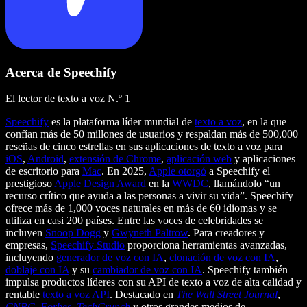
Acerca de Speechify
El lector de texto a voz N.º 1
Speechify
es la plataforma líder mundial de
texto a voz
, en la que
confían más de 50 millones de usuarios y respaldan más de 500,000
reseñas de cinco estrellas en sus aplicaciones de texto a voz para
iOS
,
Android
,
extensión de Chrome
,
aplicación web
y aplicaciones
de escritorio para
Mac
. En 2025,
Apple otorgó
a Speechify el
prestigioso
Apple Design Award
en la
WWDC
, llamándolo “un
recurso crítico que ayuda a las personas a vivir su vida”. Speechify
ofrece más de 1,000 voces naturales en más de 60 idiomas y se
utiliza en casi 200 países. Entre las voces de celebridades se
incluyen
Snoop Dogg
y
Gwyneth Paltrow
. Para creadores y
empresas,
Speechify Studio
proporciona herramientas avanzadas,
incluyendo
generador de voz con IA
,
clonación de voz con IA
,
doblaje con IA
y su
cambiador de voz con IA
. Speechify también
impulsa productos líderes con su API de texto a voz de alta calidad y
rentable
texto a voz API
. Destacado en
The Wall Street Journal
,
CNBC
,
Forbes
,
TechCrunch
y otros grandes medios de