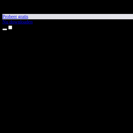
Probeer gratis
Nu downloaden
Producten
Tekst-naar-spraak
iPhone- en iPad-apps
Android-app
Chrome-extensie
Edge-extensie
Webapp
Mac-app
Windows-app