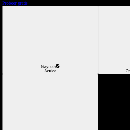
Probeer gratis
Gwyneth
Actrice
Op