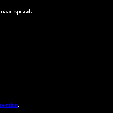
t-naar-spraak
woorden
.