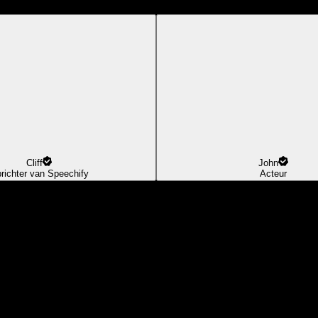
Cliff
John
richter van Speechify
Acteur