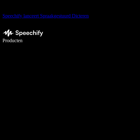
Speechify lanceert Spraakgestuurd Dicteren
Schrijf 5× sneller met spraaktypen
Producten
Meer informatie