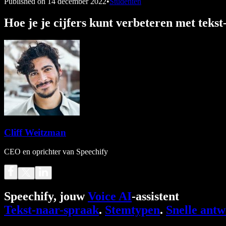
Published on
14 december 2022
•
Studenten
Hoe je je cijfers kunt verbeteren met teks
Cliff Weitzman
CEO en oprichter van Speechify
Speechify, jouw
Voice AI
-assistent
Tekst-naar-spraak
.
Stemtypen
.
Snelle ant