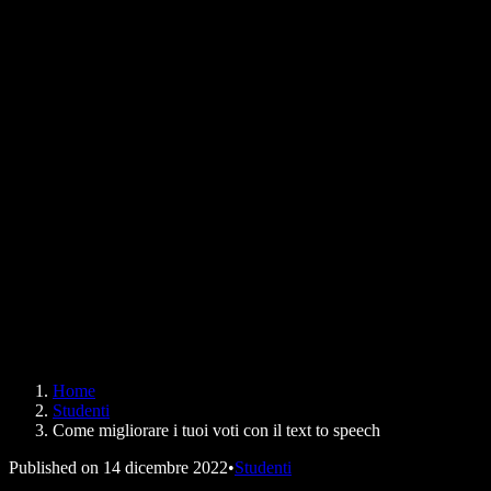
Come leggere un PDF ad alta voce
Lavora con noi
Sintesi vocale di Google
Centro assistenza
Convertitore da PDF ad audio
Prezzi
Generatore di voci AI
Storie degli utenti
Leggere ad alta voce su Google Docs
Case study B2B
Cambia voce con l'AI
Recensioni
App che leggono il testo
Stampa
Leggi per me
Lettore di sintesi vocale
Enterprise
Speechify per Enterprise e EDU
Speechify per Access to Work
Speechify per DSA
SIMBA Voice Agents
Home
Speechify per sviluppatori
Studenti
Come migliorare i tuoi voti con il text to speech
Published on
14 dicembre 2022
•
Studenti