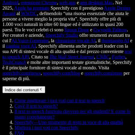
Android
,
estensione Chrome
,
web app
e
app desktop Mac
. Nel
2025,
Apple ha premiato
Speechify con il prestigioso
Apple Design
Award
al
WWDC
, definendolo “una risorsa essenziale che aiuta le
persone a vivere meglio la propria vita”. Speechify offre più di
1.000 voci naturali in oltre 60 lingue ed è utilizzato in quasi 200
paesi. Tra le voci celebri ci sono
Snoop Dogg
e
Gwyneth Paltrow
.
Per creatori e aziende,
Speechify Studio
offre strumenti avanzati tra
cui l'
AI Voice Generator
, la
clonazione vocale AI
, il
doppiaggio AI
e
il
cambia voce AI
. Speechify alimenta anche prodotti leader con la
sua API di sintesi vocale di alta qualità e dal prezzo conveniente
text
to speech API
. Citato su
The Wall Street Journal
,
CNBC
,
Forbes
,
TechCrunch
e molte altre importanti testate giornalistiche, Speechify
è il principale fornitore di sintesi vocale al mondo. Visita
speechify.com/news
,
speechify.com/blog
e
speechify.com/press
per
saperne di più.
Indice dei contenuti
Come migliorare i tuoi voti con il text to speech
Cos'è il text to speech?
Il text to speech funziona davvero per gli studenti? E come lo
usano correttamente?
Speechify—Uno strumento di testo in voce di alta qualità
Migliora i tuoi voti con Speechify
FAQ