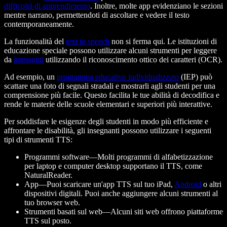
difficoltà di apprendimento
. Inoltre, molte app evidenziano le sezioni
mentre narrano, permettendoti di ascoltare e vedere il testo
contemporaneamente.
La funzionalità del
text to speech
non si ferma qui. Le istituzioni di
educazione speciale possono utilizzare alcuni strumenti per leggere
da
immagini
utilizzando il riconoscimento ottico dei caratteri (OCR).
Ad esempio, un
programma educativo individualizzato
(IEP) può
scattare una foto di segnali stradali e mostrarli agli studenti per una
comprensione più facile. Questo facilita le tue abilità di decodifica e
rende le materie delle scuole elementari e superiori più interattive.
Per soddisfare le esigenze degli studenti in modo più efficiente e
affrontare le disabilità, gli insegnanti possono utilizzare i seguenti
tipi di strumenti TTS:
Programmi software—Molti programmi di alfabetizzazione
per laptop e computer desktop supportano il TTS, come
NaturalReader.
App—Puoi scaricare un'app TTS sul tuo iPad,
Android
o altri
dispositivi digitali. Puoi anche aggiungere alcuni strumenti al
tuo browser web.
Strumenti basati sul web—Alcuni siti web offrono piattaforme
TTS sul posto.