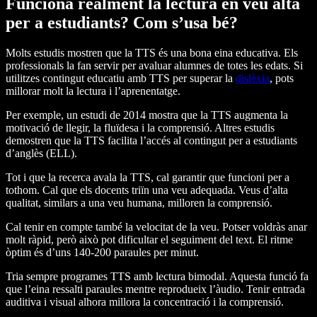
Funciona realment la lectura en veu alta
per a estudiants? Com s’usa bé?
Molts estudis mostren que la TTS és una bona eina educativa. Els
professionals la fan servir per avaluar alumnes de totes les edats. Si
utilitzes contingut educatiu amb TTS per superar la
dislèxia
, pots
millorar molt la lectura i l’aprenentatge.
Per exemple, un estudi de 2014 mostra que la TTS augmenta la
motivació de llegir, la fluïdesa i la comprensió. Altres estudis
demostren que la TTS facilita l’accés al contingut per a estudiants
d’anglès (ELL).
Tot i que la recerca avala la TTS, cal garantir que funcioni per a
tothom. Cal que els docents triïn una veu adequada. Veus d’alta
qualitat, similars a una veu humana, milloren la comprensió.
Cal tenir en compte també la velocitat de la veu. Potser voldràs anar
molt ràpid, però això pot dificultar el seguiment del text. El ritme
òptim és d’uns 140-200 paraules per minut.
Tria sempre programes TTS amb lectura bimodal. Aquesta funció fa
que l’eina ressalti paraules mentre reprodueix l’àudio. Tenir entrada
auditiva i visual alhora millora la concentració i la comprensió.