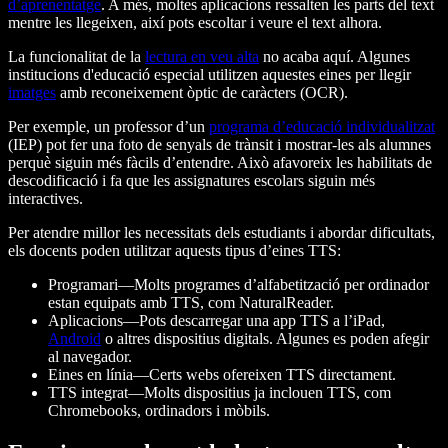
d’aprenentatge
. A més, moltes aplicacions ressalten les parts del text
mentre les llegeixen, així pots escoltar i veure el text alhora.
La funcionalitat de la
lectura en veu alta
no acaba aquí. Algunes
institucions d'educació especial utilitzen aquestes eines per llegir
imatges
amb reconeixement òptic de caràcters (OCR).
Per exemple, un professor d’un
programa d’educació individualitzat
(IEP) pot fer una foto de senyals de trànsit i mostrar-les als alumnes
perquè siguin més fàcils d’entendre. Això afavoreix les habilitats de
descodificació i fa que les assignatures escolars siguin més
interactives.
Per atendre millor les necessitats dels estudiants i abordar dificultats,
els docents poden utilitzar aquests tipus d’eines TTS:
Programari—Molts programes d’alfabetització per ordinador
estan equipats amb TTS, com NaturalReader.
Aplicacions—Pots descarregar una app TTS a l’iPad,
Android
o altres dispositius digitals. Algunes es poden afegir
al navegador.
Eines en línia—Certs webs ofereixen TTS directament.
TTS integrat—Molts dispositius ja inclouen TTS, com
Chromebooks, ordinadors i mòbils.