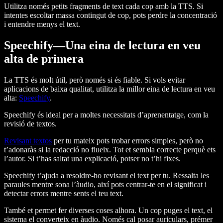
Utilitza només petits fragments de text cada cop amb la TTS. Si
intentes escoltar massa contingut de cop, pots perdre la concentració
i entendre menys el text.
Speechify—Una eina de lectura en veu
alta de primera
La TTS és molt útil, però només si és fiable. Si vols evitar
aplicacions de baixa qualitat, utilitza la millor eina de lectura en veu
alta:
Speechify
.
Speechify és ideal per a moltes necessitats d’aprenentatge, com la
revisió de textos.
Revisant textos
per tu mateix pots trobar errors simples, però no
t’adonaràs si la redacció no flueix. Tot et sembla correcte perquè ets
l’autor. Si t’has saltat una explicació, potser no t’hi fixes.
Speechify t’ajuda a resoldre-ho revisant el text per tu. Ressalta les
paraules mentre sona l’àudio, així pots centrar-te en el significat i
detectar errors mentre sents el teu text.
També et permet fer diverses coses alhora. Un cop puges el text, el
sistema el converteix en àudio. Només cal posar auriculars, prémer