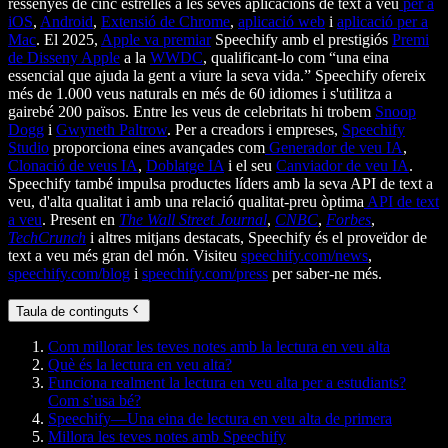
ressenyes de cinc estrelles a les seves aplicacions de text a veu
per a
iOS
,
Android
,
Extensió de Chrome
,
aplicació web
i
aplicació per a
Mac
. El 2025,
Apple va premiar
Speechify amb el prestigiós
Premi
de Disseny Apple
a la
WWDC
, qualificant-lo com “una eina
essencial que ajuda la gent a viure la seva vida.” Speechify ofereix
més de 1.000 veus naturals en més de 60 idiomes i s'utilitza a
gairebé 200 països. Entre les veus de celebritats hi trobem
Snoop
Dogg
i
Gwyneth Paltrow
. Per a creadors i empreses,
Speechify
Studio
proporciona eines avançades com
Generador de veu IA
,
Clonació de veus IA
,
Doblatge IA
i el seu
Canviador de veu IA
.
Speechify també impulsa productes líders amb la seva API de text a
veu, d'alta qualitat i amb una relació qualitat-preu òptima
API de text
a veu
. Present en
The Wall Street Journal
,
CNBC
,
Forbes
,
TechCrunch
i altres mitjans destacats, Speechify és el proveïdor de
text a veu més gran del món. Visiteu
speechify.com/news
,
speechify.com/blog
i
speechify.com/press
per saber-ne més.
Taula de continguts
Com millorar les teves notes amb la lectura en veu alta
Què és la lectura en veu alta?
Funciona realment la lectura en veu alta per a estudiants?
Com s’usa bé?
Speechify—Una eina de lectura en veu alta de primera
Millora les teves notes amb Speechify