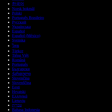
한국어
Norsk bokmål
Polski
Português Brasileiro
Русский
Українська
Español
Español (México)
Svenska
ไทย
Türkçe
Tiếng Việt
Română
Português
Български
ქართული
Slovenčina
Slovenščina
Eesti
Hrvatski
Ελληνικά
Lietuvių
עברית
Bahasa Indonesia