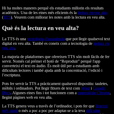
Hi ha moltes maneres perquè els estudiants millorin els resultats
acadèmics. Una de les eines més eficients és la
lectura en veu alta
(
TTS
). Veurem com millorar les notes amb la lectura en veu alta.
Què és la lectura en veu alta?
La TTS és una
tecnologia d’assistència
que pot llegir qualsevol text
digital en veu alta. També es coneix com a tecnologia de
lectura en
veu alta
.
La majoria de plataformes que ofereixen TTS són molt fàcils de fer
servir. Només cal prémer el botó de “Reproduir” perquè l'app
converteixi el text en àudio. És molt útil per a estudiants amb
dificultats lectores i també ajuda amb la concentració, l’edició i
l’escriptura.
Pots fer servir la TTS a pràcticament qualsevol dispositiu: tauletes,
mòbils i ordinadors. Pot llegir fitxers de text com
Word
i
Google
Docs
. Algunes eines fins i tot funcionen com a
extensió de Chrome
,
llegint pàgines web en veu alta.
La TTS genera veus a través de l’ordinador, i pots fer que
llegeixi
més ràpid
o més a poc a poc per adaptar-se a la teva
dificultat