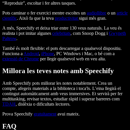
“Reproduir”, escoltar i fer altres tasques.
Pots caminar o fer exercici mentre escoltes un
audiollibre
o un
article
científic
. Això fa que la teva
productivitat
sigui més gran.
A més, Speechify et deixa triar entre 130 veus naturals. La veu és
realista i pot imitar algunes
celebritats
, com Snoop Dogg i
Gwyneth
Paltrow
.
També és molt flexible: el pots descarregar a qualsevol dispositiu.
Funciona a
Android
,
iPhone
, PC Windows i Mac, o bé com a
extensió de Chrome
per llegir qualsevol web en veu alta.
Millora les teves notes amb Speechify
Amb Speechify pots millorar les notes notablement. Crea un
compte, afegeix materials a la biblioteca i toca'ls. L’eina llegirà el
contingut automàticament amb veus immersives. Et servirà per fer
multitasking, revisar textos, estudiar ràpid i superar barreres com
TDAH
, dislèxia o dificultats lectores.
Prova Speechify
gratuïtament
avui mateix.
FAQ