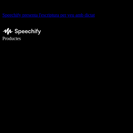
Speechify presenta l'escriptura per veu amb dictat
Escriu 5× més ràpid amb la veu
Productes
Més informació