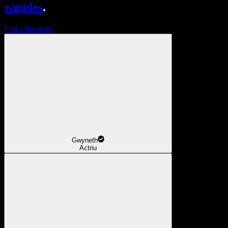
ràpides
.
Prova-ho gratis
Gwyneth
Actriu