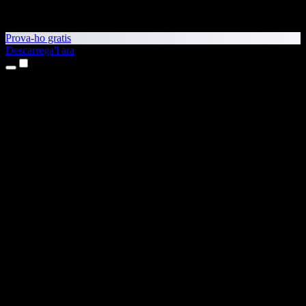
Prova-ho gratis
Descarrega'l ara
Productes
Text a veu
Aplicacions per a iPhone i iPad
Aplicació per a Android
Extensió per al Chrome
Extensió per a l'Edge
Aplicació web
Aplicació per al Mac
Aplicació per al Windows