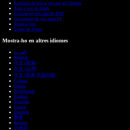
Extensió de text a veu per al Chrome
Text a veu en hindi
Lectura en veu alta de PDF
Generador de veu amb IA
Texto a Voz
Leitor de Texto
Mostra-ho en altres idiomes
العربية
Magyar
中文 (简体)
中文 (台灣)
中文 (简体 中国大陆)
Čeština
Dansk
Nederlands
English
Français
Suomi
Deutsch
हिन्दी
Italiano
日本語