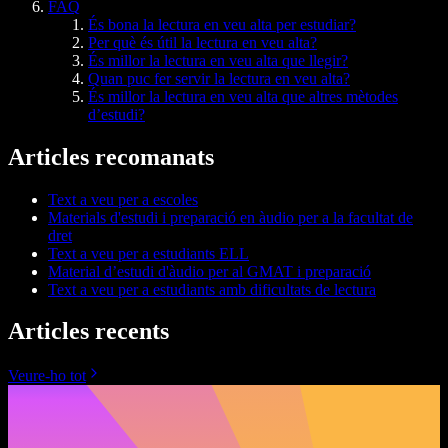
FAQ
És bona la lectura en veu alta per estudiar?
Per què és útil la lectura en veu alta?
És millor la lectura en veu alta que llegir?
Quan puc fer servir la lectura en veu alta?
És millor la lectura en veu alta que altres mètodes
d’estudi?
Articles recomanats
Text a veu per a escoles
Materials d'estudi i preparació en àudio per a la facultat de
dret
Text a veu per a estudiants ELL
Material d’estudi d'àudio per al GMAT i preparació
Text a veu per a estudiants amb dificultats de lectura
Articles recents
Veure-ho tot