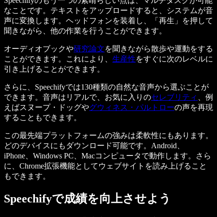
Speechifyのもう一つの素晴らしい点は、マルチタスクが可能
なことです。テキストをアップロードすると、システムが音
声に変換します。ヘッドフォンを装着し、「再生」を押して
聞きながら、他の作業を行うことができます。
オーディオブックや
研究論文
を聞きながら散歩や運動をする
ことができます。これにより、
生産性
をすぐに次のレベルに
引き上げることができます。
さらに、Speechifyでは130種類の自然な音声から選ぶことが
できます。音声はリアルで、お気に入りの
セレブリティ
、例
えばスヌープ・ドッグや
グウィネス・パルトロー
の声を再現
することもできます。
この最先端プラットフォームの強みは柔軟性にもあります。
どのデバイスにもダウンロード可能です。Android、
iPhone、Windows PC、Macコンピュータで動作します。さら
に、Chrome拡張機能としてウェブサイトを読み上げること
もできます。
Speechifyで成績を向上させよう