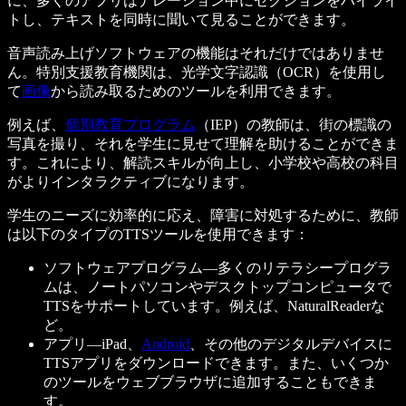
に、多くのアプリはナレーション中にセクションをハイライ
トし、テキストを同時に聞いて見ることができます。
音声読み上げソフトウェアの機能はそれだけではありませ
ん。特別支援教育機関は、光学文字認識（OCR）を使用し
て
画像
から読み取るためのツールを利用できます。
例えば、
個別教育プログラム
（IEP）の教師は、街の標識の
写真を撮り、それを学生に見せて理解を助けることができま
す。これにより、解読スキルが向上し、小学校や高校の科目
がよりインタラクティブになります。
学生のニーズに効率的に応え、障害に対処するために、教師
は以下のタイプのTTSツールを使用できます：
ソフトウェアプログラム—多くのリテラシープログラ
ムは、ノートパソコンやデスクトップコンピュータで
TTSをサポートしています。例えば、NaturalReaderな
ど。
アプリ—iPad、
Android
、その他のデジタルデバイスに
TTSアプリをダウンロードできます。また、いくつか
のツールをウェブブラウザに追加することもできま
す。