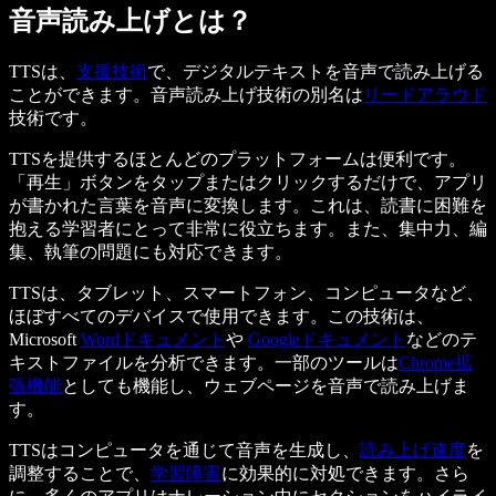
音声読み上げとは？
TTSは、
支援技術
で、デジタルテキストを音声で読み上げる
ことができます。音声読み上げ技術の別名は
リードアラウド
技術です。
TTSを提供するほとんどのプラットフォームは便利です。
「再生」ボタンをタップまたはクリックするだけで、アプリ
が書かれた言葉を音声に変換します。これは、読書に困難を
抱える学習者にとって非常に役立ちます。また、集中力、編
集、執筆の問題にも対応できます。
TTSは、タブレット、スマートフォン、コンピュータなど、
ほぼすべてのデバイスで使用できます。この技術は、
Microsoft
Wordドキュメント
や
Googleドキュメント
などのテ
キストファイルを分析できます。一部のツールは
Chrome拡
張機能
としても機能し、ウェブページを音声で読み上げま
す。
TTSはコンピュータを通じて音声を生成し、
読み上げ速度
を
調整することで、
学習障害
に効果的に対処できます。さら