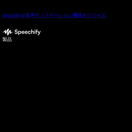
Speechifyが音声ディクテーション機能をリリース
音声入力で5倍速く書ける
製品
詳しく見る