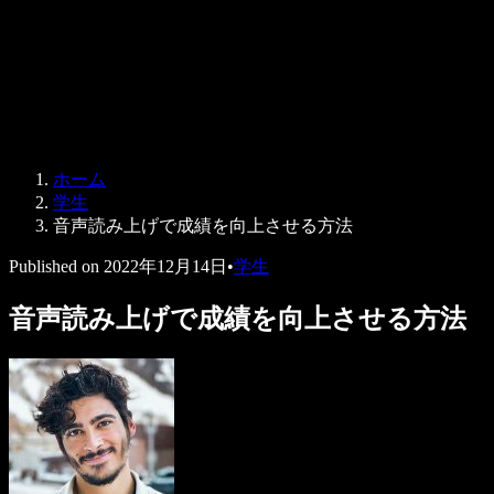
法人向け
Speechify 法人・教育機関向け
Speechify 就労支援向け
Speechify DSA向け
SIMBA 音声エージェント
ホーム
Speechify 開発者向け
学生
音声読み上げで成績を向上させる方法
Published on
2022年12月14日
•
学生
音声読み上げで成績を向上させる方法