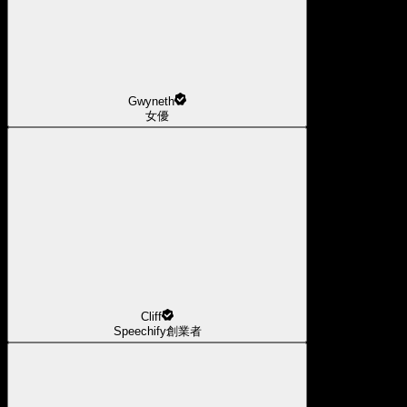
Gwyneth
女優
Cliff
Speechify創業者