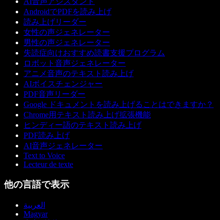
AI音声アシスタント
AndroidでPDFを読み上げ
読み上げリーダー
女性の声ジェネレーター
男性の声ジェネレーター
失読症向けおすすめ読書支援プログラム
ロボット音声ジェネレーター
アニメ音声のテキスト読み上げ
AIボイスチェンジャー
PDF音声リーダー
Google ドキュメントを読み上げることはできますか？
Chrome用テキスト読み上げ拡張機能
ヒンディー語のテキスト読み上げ
PDF読み上げ
AI音声ジェネレーター
Text to Voice
Lecteur de texte
他の言語で表示
العربية
Magyar