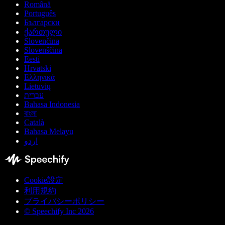
Română
Português
Български
ქართული
Slovenčina
Slovenščina
Eesti
Hrvatski
Ελληνικά
Lietuvių
עברית
Bahasa Indonesia
বাংলা
Català
Bahasa Melayu
اردو
Cookie設定
利用規約
プライバシーポリシー
© Speechify Inc 2026