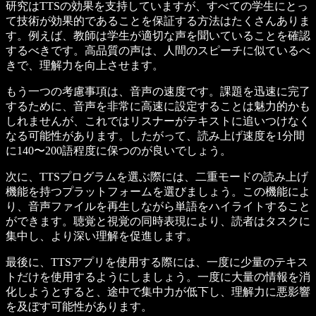
研究はTTSの効果を支持していますが、すべての学生にとっ
て技術が効果的であることを保証する方法はたくさんありま
す。例えば、教師は学生が適切な声を聞いていることを確認
するべきです。高品質の声は、人間のスピーチに似ているべ
きで、理解力を向上させます。
もう一つの考慮事項は、音声の速度です。課題を迅速に完了
するために、音声を非常に高速に設定することは魅力的かも
しれませんが、これではリスナーがテキストに追いつけなく
なる可能性があります。したがって、読み上げ速度を1分間
に140〜200語程度に保つのが良いでしょう。
次に、TTSプログラムを選ぶ際には、二重モードの読み上げ
機能を持つプラットフォームを選びましょう。この機能によ
り、音声ファイルを再生しながら単語をハイライトすること
ができます。聴覚と視覚の同時表現により、読者はタスクに
集中し、より深い理解を促進します。
最後に、TTSアプリを使用する際には、一度に少量のテキス
トだけを使用するようにしましょう。一度に大量の情報を消
化しようとすると、途中で集中力が低下し、理解力に悪影響
を及ぼす可能性があります。