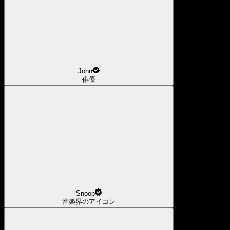
John
俳優
Snoop
音楽界のアイコン