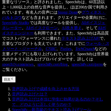
重要なリソース」と評されました。Speechifyは、60言語以
上・1,000以上の自然な音声を提供し、ほぼ200か国で利用さ
れています。有名人の音声には
Snoop Dogg
や
グウィネス・
パルトロウ
なども含まれます。クリエイターや企業向けに、
Speechify Studio
では高度なツールを提供し、
AIボイスジェ
ネレーター
、
AIボイスクローン
、
AI吹き替え
、そして
AIボ
イスチェンジャー
も利用できます。また、Speechifyは高品質
でコストパフォーマンスに優れた
テキスト読み上げAPI
で、
主要なプロダクトも支えています。これまでに
ウォール・ス
トリート・ジャーナル
、
CNBC
、
Forbes
、
TechCrunch
などの
主要メディアにも取り上げられています。Speechifyは世界最
大のテキスト読み上げプロバイダーです。詳しくは
speechify.com/news
、
speechify.com/blog
、
speechify.com/press
を
ご覧ください。
目次
音声読み上げで成績を向上させる方法
音声読み上げとは？
音声読み上げは本当に学生に効果があるのか？そし
て、どのように正しく使うのか？
Speechify—最高級のテキスト読み上げツール