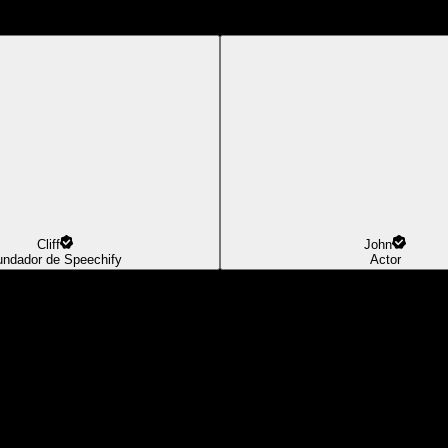
Cliff
John
undador de Speechify
Actor