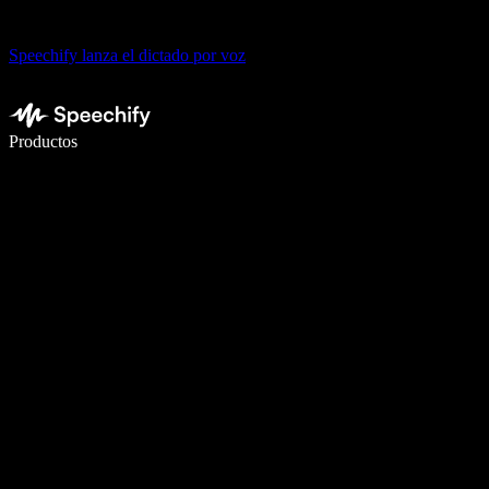
Speechify lanza el dictado por voz
Escribe 5× más rápido con dictado por voz
Productos
Más información