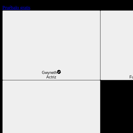
Pruébalo gratis
Gwyneth
Actriz
F