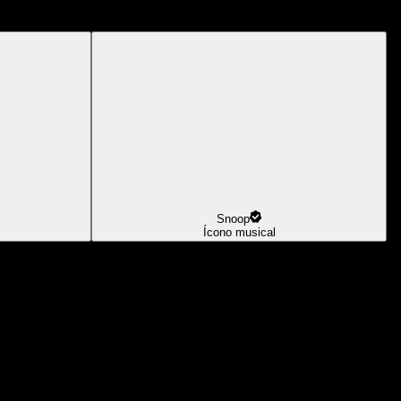
Snoop
Ícono musical