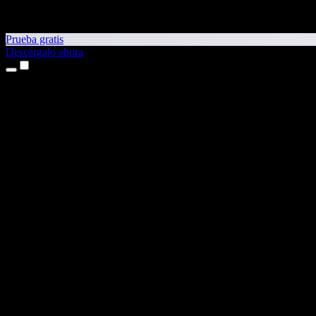
Prueba gratis
Descárgalo ahora
Productos
Texto a voz
Apps para iPhone y iPad
App para Android
Extensión para Chrome
Extensión para Edge
App web
App para Mac
App para Windows