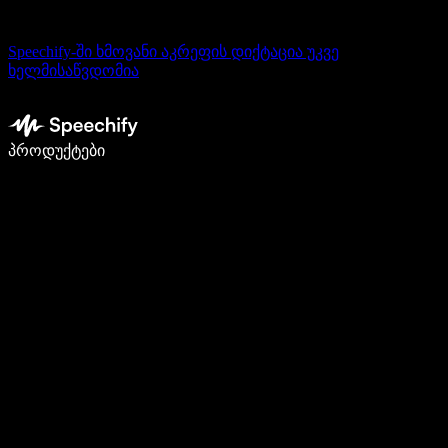
Speechify-ში ხმოვანი აკრეფის დიქტაცია უკვე
ხელმისაწვდომია
დაწერე 5-ჯერ სწრაფად ხმით კარნახით
პროდუქტები
გაიგე მეტი