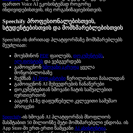
ფართო Voice AI ეკოსისტემად როგორც
ინდივიდებისთვის, ისე ორგანიზაციებისთვის.
Speechify პროფესიონალებისთვის,
სტუდენტებისთვის და მომხმარებლებისთვის
Speechify-ის ძირითად პლატფორმაზე მომხმარებლებს
შეუძლიათ:
მოუსმინონ
PDF
ფაილებს,
დოკუმენტებს
,
ელ.ფოსტებს
და ვებგვერდებს
გამოიყენონ
ხმოვანი აკრეფა
ყველა
მოწყობილობაზე
შექმნან
AI პოდკასტები
წერილობითი მასალიდან
გამოიყენონ AI შეხვედრების ჩანაწერები
დოკუმენტებთან ხმოვანი ჩატის საშუალებით
იურთიერთონ
ააგონ AI-ზე დაფუძნებული კვლევითი სამუშაო
პროცესი
Speechify
-ის ხმოვან AI პლატფორმას მსოფლიოს
მასშტაბით 50 მილიონზე მეტი მომხმარებელი ენდობა. ის
App Store-ში ერთ-ერთი წამყვანი
AI ასისტენტია
.