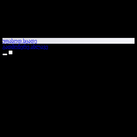
უფასოდ სცადე
გადმოწერე ახლავე
პროდუქტები
ტექსტი ხმაში
iPhone & iPad აპები
Android აპი
Chrome გაფართოება