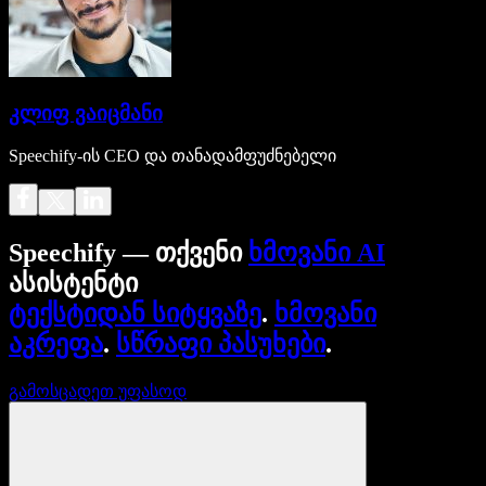
კლიფ ვაიცმანი
Speechify-ის CEO და თანადამფუძნებელი
Speechify — თქვენი
ხმოვანი AI
ასისტენტი
ტექსტიდან სიტყვაზე
.
ხმოვანი
აკრეფა
.
სწრაფი პასუხები
.
გამოსცადეთ უფასოდ