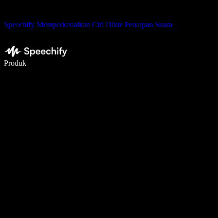
Speechify Memperkenalkan Ciri Dikte Penaipan Suara
Tulis 5× lebih pantas dengan menaip menggunakan suara
Produk
Ketahui Lebih Lanjut