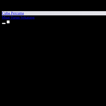
Cuba Percuma
Muat Turun Sekarang
Produk
Teks kepada Pertuturan
Aplikasi iPhone & iPad
Aplikasi Android
Sambungan Chrome
Sambungan Edge
Aplikasi Web
Aplikasi Mac
Aplikasi Windows