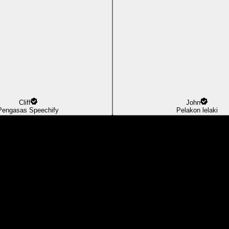
Cliff
John
Pengasas Speechify
Pelakon lelaki