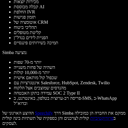
מכירות יוצאות
קבלה מבוססת AI
החלפת IVR
תזמון פגישות
אוטומציה של CRM
תהליכי ביטוח
קליטת מטופלים
הפניית לידים בנדל"ן
תמיכה בשירותים פיננסיים
Simba מציעה:
יותר מ-70 שפות
השהיה של פחות משנייה
יותר מ-10,000 קולות
שכפול קול מותאם אישית
אינטגרציות עם Salesforce, HubSpot, Zendesk, Twilio
מהנדסים שמוצבים אצל הלקוח
עמידה בתקן האבטחה SOC 2 Type II
פריסה רב-ערוצית בטלפון, באינטרנט, ב-SMS, ב-WhatsApp
ובדוא"ל
דרך Simba ממקם את החברה הן כמובילה
Speechify
ההיצע הארגוני של
ב
פרודוקטיביות
קולית לצרכנים והן כספקית של תשתיות בינה קולית
לעסקים.