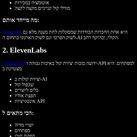
אוטומציה במכירות
מודלי קול קנייניים מקצה לקצה
מה מייחד אותם:
היא אחת החברות הבודדות שמסוגלות לתת מענה מלא גם
Speechify
לשוק הפרטי וגם לשוק הארגוני בתחום ה-AI הקולי, ובהיקף רחב.
2. ElevenLabs
ידועה בזכות יצירת קול באיכות גבוהה ו-API למפתחים. היא
ElevenLabs
מצטיינת ב:
יצירת קולות ב-AI
שכפול קול
כלים ליוצרים
הפצת אודיו
אינטגרציות API
הכי מתאים ל:
יוצרי מדיה
מפתחים
הפקת תוכן