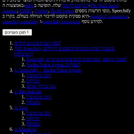
The Wall Street
שלה. הופיעה ב-
API לטקסט לדיבור
באמצעות ה-
וגופי חדשות נוספים, Speechify
TechCrunch
,
Forbes
,
CNBC
,
Journal
,
speechify.com/news
היא ספקית טקסט לדיבור הגדולה בעולם. בקרו ב-
למידע נוסף.
speechify.com/press
ו-
speechify.com/blog
תוכן העניינים
מהי חברת סוכנים קוליים?
למה Speechify נחשבת לאחת מחברות הסוכנים הקוליים
המובילות?
Speechify לאנשי מקצוע, סטודנטים ומשתמשים פרטיים
Simba Voice Agents לעסקים
1. Speechify + Simba Voice Agents
הכי מתאים ל:
חוזקות:
מה מייחד אותם:
2. ElevenLabs
הכי מתאים ל:
מגבלות:
3. Vapi
הכי מתאים ל:
חוזקות:
מגבלות:
4. Bland AI