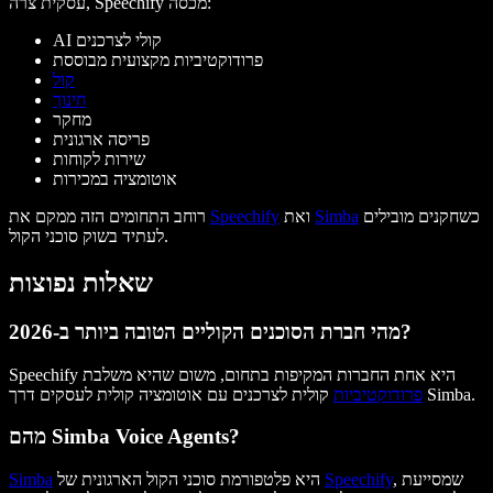
עסקית צרה, Speechify מכסה:
AI קולי לצרכנים
פרודוקטיביות מקצועית מבוססת
קול
חינוך
מחקר
פריסה ארגונית
שירות לקוחות
אוטומציה במכירות
כשחקנים מובילים
Simba
ואת
Speechify
רוחב התחומים הזה ממקם את
לעתיד בשוק סוכני הקול.
שאלות נפוצות
מהי חברת הסוכנים הקוליים הטובה ביותר ב-2026?
Speechify היא אחת החברות המקיפות בתחום, משום שהיא משלבת
קולית לצרכנים עם אוטומציה קולית לעסקים דרך Simba.
פרודוקטיביות
מהם Simba Voice Agents?
, שמסייעת
Speechify
היא פלטפורמת סוכני הקול הארגונית של
Simba