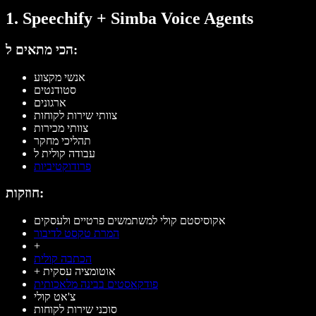
1. Speechify + Simba Voice Agents
הכי מתאים ל:
אנשי מקצוע
סטודנטים
ארגונים
צוותי שירות לקוחות
צוותי מכירות
תהליכי מחקר
עבודה קולית ל
פרודוקטיביות
חוזקות:
אקוסיסטם קולי למשתמשים פרטיים ולעסקים
המרת טקסט לדיבור
+
הכתבה קולית
+ אוטומציה עסקית
פודקאסטים בבינה מלאכותית
צ'אט קולי
סוכני שירות לקוחות