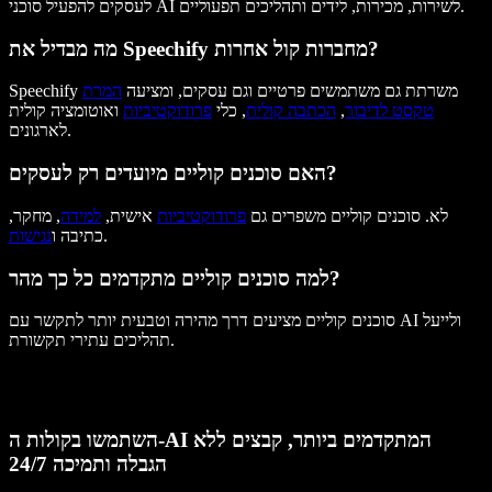
לעסקים להפעיל סוכני AI לשירות, מכירות, לידים ותהליכים תפעוליים.
מה מבדיל את Speechify מחברות קול אחרות?
Speechify משרתת גם משתמשים פרטיים וגם עסקים, ומציעה
המרת
טקסט לדיבור
,
הכתבה קולית
, כלי
פרודוקטיביות
ואוטומציה קולית
לארגונים.
האם סוכנים קוליים מיועדים רק לעסקים?
לא. סוכנים קוליים משפרים גם
פרודוקטיביות
אישית,
למידה
, מחקר,
.
כתיבה ו
נגישות
למה סוכנים קוליים מתקדמים כל כך מהר?
סוכנים קוליים מציעים דרך מהירה וטבעית יותר לתקשר עם AI ולייעל
תהליכים עתירי תקשורת.
השתמשו בקולות ה-AI המתקדמים ביותר, קבצים ללא
הגבלה ותמיכה 24/7