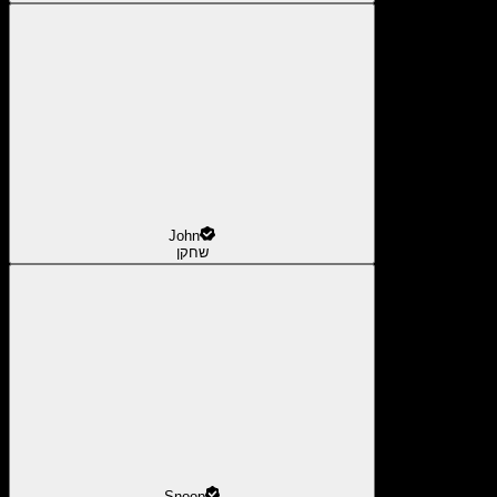
John
שחקן
Snoop