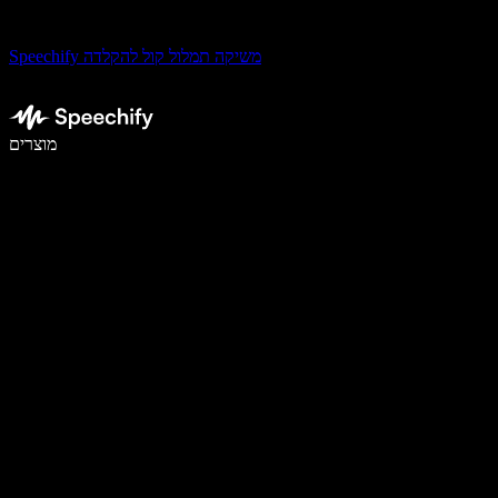
Speechify משיקה תמלול קול להקלדה
לכתוב פי 5 מהר יותר עם הכתבה קולית
מוצרים
למידע נוסף