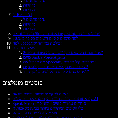
הכי מתאים ל:
חוזקות:
מגבלות:
5. Retell AI
הכי מתאים ל:
חוזקות:
מגבלות:
מה מייחד את Simba מפלטפורמות קול עסקיות אחרות?
למה סוכנים קוליים חשובים כל כך ב-2026?
למה Speechify בולטת במיוחד?
שאלות נפוצות
מהי חברת הסוכנים הקוליים הטובה ביותר ב-2026?
מהם Simba Voice Agents?
מה מבדיל את Speechify מחברות קול אחרות?
האם סוכנים קוליים מיועדים רק לעסקים?
למה סוכנים קוליים מתקדמים כל כך מהר?
פוסטים מומלצים
האזנה לטקסט: שיפור נגישות והנאה
קורא אתרים: שדרוג חוויית הקריאה שלך עם קולות AI
Speak Screen: פותחים נגישות באייפון ובאייפד
כלי הסיכום המתקדם ביותר בבינה מלאכותית
אפליקציה ליצירת ספרי שמע
5 הטיפים המובילים של בינה מלאכותית לקריאה