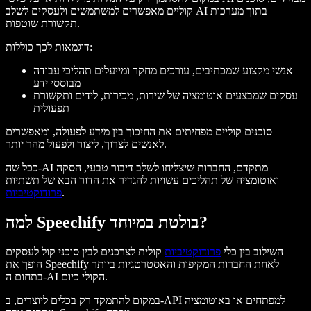
קוליים מאפשרים למשתמשים ולעסקים לשלב AI בתוך מערכות
תקשורת שוטפות.
דוגמאות לכך כוללות:
אנשי מקצוע שמכתיבים, עורכים מחקר ומייעלים תהליכי עבודה
מבוססי ידע
עסקים שמבצעים אוטומציה של שירות, מכירות, לידים ותקשורת
תפעולית
סוכנים קוליים מפחיתים את החיכוך בין מידע לפעולה, ומאפשרים
לאנשים לצרוך, ליצור ולפעול מהר יותר.
ככל שה-AI מתקדם, החברות שיצליחו לשלב דיבור טבעי, הסקה
ואוטומציה של תהליכים עשויות להגדיר את הדור הבא של תשתיות
.
פרודוקטיביות
למה Speechify בולטת במיוחד?
השילוב בין כלי
פרודוקטיביות
קולית לצרכנים לבין סוכני קול לעסקים
הופך את Speechify לאחת החברות המקיפות והאסטרטגיות ביותר
בתחום ה-AI הקולי כיום.
במקום להתמקד רק בכלים ליוצרים, ב-API למפתחים או באוטומציה