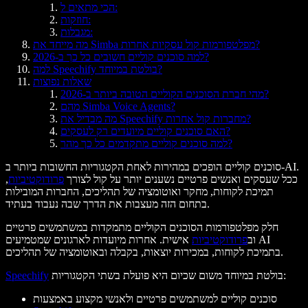
הכי מתאים ל:
חוזקות:
מגבלות:
מה מייחד את Simba מפלטפורמות קול עסקיות אחרות?
למה סוכנים קוליים חשובים כל כך ב-2026?
למה Speechify בולטת במיוחד?
שאלות נפוצות
מהי חברת הסוכנים הקוליים הטובה ביותר ב-2026?
מהם Simba Voice Agents?
מה מבדיל את Speechify מחברות קול אחרות?
האם סוכנים קוליים מיועדים רק לעסקים?
למה סוכנים קוליים מתקדמים כל כך מהר?
סוכנים קוליים הופכים במהירות לאחת הקטגוריות החשובות ביותר ב-AI.
ככל שעסקים ואנשים פרטיים נשענים יותר על קול לצורך
פרודוקטיביות
,
תמיכת לקוחות, מחקר ואוטומציה של תהליכים, החברות המובילות
בתחום הזה מעצבות את הדרך שבה נעבוד בעתיד.
חלק מפלטפורמות הסוכנים הקוליים מתמקדות במשתמשים פרטיים
וב
פרודוקטיביות
אישית. אחרות מיועדות לארגונים שמטמיעים AI
בתמיכת לקוחות, במכירות יוצאות, בקבלה ובאוטומציה של תהליכים.
בולטת במיוחד משום שכיום היא פועלת בשתי הקטגוריות:
Speechify
סוכנים קוליים למשתמשים פרטיים ולאנשי מקצוע באמצעות