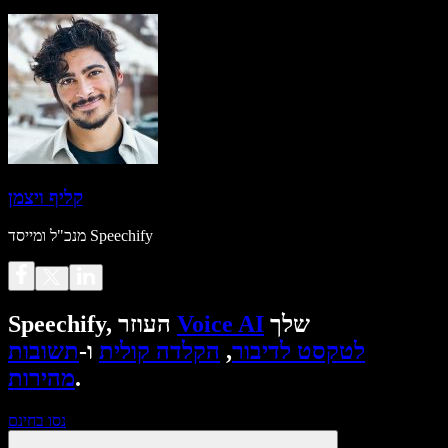
קליף ויצמן
מנכ"ל ומייסד Speechify
שלך
Voice AI
Speechify, העוזר
לטקסט לדיבור
,
הקלדה קולית
ו-
תשובות
.
מהירות
נסו בחינם