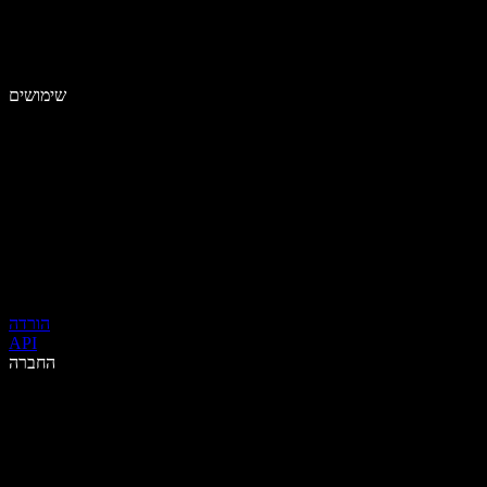
שימושים
הורדה
API
החברה