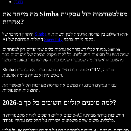
חינוך
מה מייחד את Simba מפלטפורמות קול עסקיות
אחרות?
הוא השילוב בין פריסה ארגונית לבין תשתית ה-
Simba
היתרון המרכזי של
בקנה מידה צרכני.
Speechify
AI הקולית הנרחבת של
בניגוד לכלי דשבורד או ערכות כלים שמיועדים רק למפתחים, Simba
שמה דגש על תוצאות תפעוליות. כל לקוח מקבל תמיכה של מהנדסים כבר
מהשלב הראשוני, מה שמבטיח שמערכות הקול ישתפרו באופן מתמשך.
Simba מספקת גם תמיכה רב-ערוצית, אינטגרציות CRM, פריסה
רב-לשונית ואבטחה ברמה ארגונית.
עבור עסקים רבים, זה מפשט את פריסת מערכות הקול ומשפר את
התוצאות התפעוליות.
למה סוכנים קוליים חשובים כל כך ב-2026?
סוכנים קוליים הופכים לאחת מקטגוריות ה-AI החשובות ביותר מבחינה
כלכלית, משום שהם משפיעים ישירות על תהליכים עתירי עבודה.
במקום להסתמך רק על הנחיות מוקלדות או על פלטי AI מבודדים, סוכנים