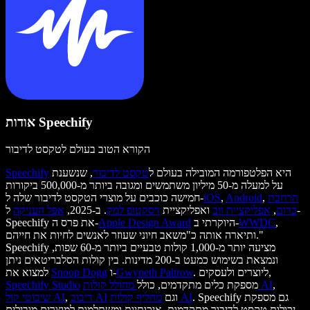
אודות Speechify
הקורא הטוב בעולם לטקסט לדיבור
היא הפלטפורמה המובילה בעולם ל
טקסט לדיבור
, שנשענת
Speechify
על למעלה מ-50 מיליון משתמשים ומגובה ביותר מ-500,000 ביקורות
הרחבת
,
Android
,
iOS
חמישה כוכבים על מוצרי הטקסט לדיבור שלה ל-
כרום
,
אפליקציית ווב
ואפליקציית
דסקטופ למק
. ב-2025,
אפל העניקה
ל-
,
WWDC
היוקרתי ב-
Apple Design Award
Speechify את פרס ה-
ותיארה אותה כ"משאב חיוני שעוזר לאנשים לחיות את חייהם."
Speechify מציעה יותר מ-1,000 קולות טבעיים ביותר מ-60 שפות,
ונמצאת בשימוש כמעט ב-200 מדינות. בין קולות הסלבריטאים ניתן
. ליוצרים ולעסקים,
Gwyneth Paltrow
ו-
Snoop Dogg
למצוא את
,
מחולל קולות AI
מספקת כלים מתקדמים, כולל
Speechify Studio
. Speechify גם מספקת
מחליף קולות AI
וגם
דיבוב AI
,
שיבוטי קול AI
יכולות טקסט לדיבור מתקדמות, איכותיות ומשתלמות למוצרים מובילים