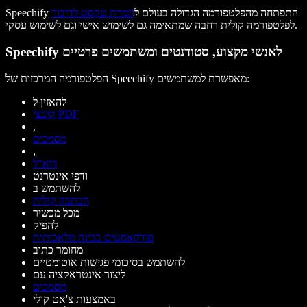
Speechify התפתחה מהפלטפורמה הגדולה בעולם ל
המרת טקסט לדיבור
לפלטפורמה קולית רחבה שמתאימה גם לשימוש אישי וגם לשימוש עסקי.
Speechify לאנשי מקצוע, סטודנטים ומשתמשים פרטיים
הפלטפורמה המרכזית של Speechify מאפשרת למשתמשים:
להאזין ל
קובצי PDF
,
מסמכים
,
דוא"ל
ודפי אינטרנט
להשתמש ב
הכתבה קולית
מכל מכשיר
להפיק
פודקאסטים בבינה מלאכותית
מחומר כתוב
להשתמש בסיכומי פגישות אוטומטיים
ליצור אינטראקציה עם
מסמכים
באמצעות צ'אט קולי