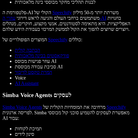
לבנות תהליכי מחקר מבוססי בינה מלאכותית
משרתת יותר מ-50 מיליון
Speechify
פלטפורמת ה-AI הקולי של
בחנויות
עוזרי ה-AI
משתמשים ברחבי העולם והגיעה לראש דירוגי
האפליקציות. היא מתאימה לסטודנטים, אנשי מקצוע, חוקרים, מנהלים
ויוצרים שרוצים להפוך את הקול לממשק המרכזי בעבודת הידע שלהם.
כוללים:
Speechify
המוצרים הפופולריים של
הכתבה קולית
פודקאסטים בבינה מלאכותית
עוזר פגישות מבוסס AI
סביבת עבודה מבוססת AI
המרת טקסט לדיבור
Voice
AI Assistant
Simba Voice Agents לעסקים
Speechify
מרחיבה את המומחיות הקולית של
Simba Voice Agents
לפריסה ארגונית. Simba מאפשרת לעסקים להטמיע סוכני קול מבוססי
AI עבור:
תמיכת לקוחות
סינון לידים