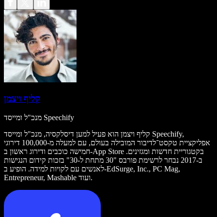
קליף ויצמן
מנכ"ל ומייסד Speechify
קליף ויצמן הוא פעיל למען דיסלקסיה, מנכ"ל ומייסד Speechify,
אפליקציית טקסט־לדיבור המובילה בעולם, עם למעלה מ-100,000 דירוגי
חמישה כוכבים ודירוג ראשון ב-App Store בקטגוריית חדשות ומגזינים.
ב-2017 נבחר לרשימת פורבס "30 מתחת ל-30" בזכות קידום הנגישות
לאנשים עם לקויות למידה. הופיע ב-EdSurge, Inc., PC Mag,
Entrepreneur, Mashable ועוד.