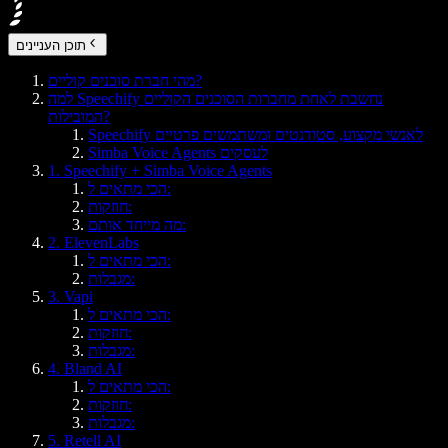
תוכן העניינים
מהי חברת סוכנים קוליים?
למה Speechify נחשבת לאחת מחברות הסוכנים הקוליים
המובילות?
Speechify לאנשי מקצוע, סטודנטים ומשתמשים פרטיים
Simba Voice Agents לעסקים
1. Speechify + Simba Voice Agents
הכי מתאים ל:
חוזקות:
מה מייחד אותם:
2. ElevenLabs
הכי מתאים ל:
מגבלות:
3. Vapi
הכי מתאים ל:
חוזקות:
מגבלות:
4. Bland AI
הכי מתאים ל:
חוזקות:
מגבלות:
5. Retell AI