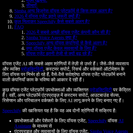
मुख्य खूबियाँ:
सीमाएँ:
Simba अन्य बिज़नेस वॉयस प्लेटफ़ॉर्म से किस तरह अलग है?
2026 में वॉयस एजेंट इतने ज़रूरी क्यों हैं?
कुल मिलाकर Speechify कैसे सबसे अलग है?
FAQ
2026 में सबसे अच्छी वॉयस एजेंट कंपनी कौन सी है?
Simba Voice Agents क्या हैं?
Speechify अन्य वॉयस कंपनियों से कैसे अलग है?
क्या वॉयस एजेंट केवल व्यवसायों के लिए हैं?
वॉयस एजेंट इतनी तेज़ी से क्यों बढ़ रहे हैं?
वॉयस एजेंट AI की सबसे अहम श्रेणियों में तेज़ी से उभरे हैं। जैसे-जैसे व्यवसाय
और व्यक्ति
प्रोडक्टिविटी
, कस्टमर सपोर्ट, रिसर्च और वर्कफ़्लो ऑटोमेशन के
लिए वॉयस पर निर्भर हो रहे हैं, वैसे-वैसे सर्वश्रेष्ठ वॉयस एजेंट प्लेटफ़ॉर्म बनाने
वाली कंपनियाँ काम के भविष्य को आकार दे रही हैं।
कुछ वॉयस एजेंट प्लेटफ़ॉर्म उपभोक्ताओं और व्यक्तिगत
प्रोडक्टिविटी
पर केंद्रित
हैं। वहीं, अन्य प्लेटफ़ॉर्म एंटरप्राइज़ में कस्टमर सपोर्ट, आउटबाउंड सेल्स,
रिसेप्शन और परिचालन वर्कफ़्लो के लिए AI लागू करने के लिए बनाए गए हैं।
Speechify
की खासियत यह है कि वह अब दोनों श्रेणियों में सक्रिय है:
उपभोक्ताओं और पेशेवरों के लिए वॉयस एजेंट,
Speechify
वॉयस
AI
Assistant
के माध्यम से
एंटरप्राइज़ और व्यवसायों के लिए वॉयस एजेंट,
Simba Voice Agents