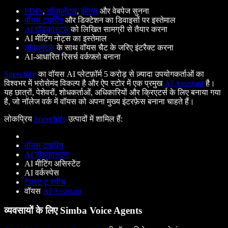
PDFs
,
डॉक्युमेंट्स
,
ईमेल्स
और वेबपेज सुनना
वॉयस टाइपिंग
और डिक्टेशन का डिवाइसों पर इस्तेमाल
AI पॉडकास्ट्स
को लिखित सामग्री से तैयार करना
AI मीटिंग नोट्स का इस्तेमाल
डॉक्युमेंट्स
के साथ वॉयस चैट के जरिए इंटरैक्ट करना
AI-आधारित रिसर्च वर्कफ़्लो बनाना
Speechify
का वॉयस AI प्लेटफ़ॉर्म 5 करोड़ से ज़्यादा उपयोगकर्ताओं का
विश्वभर में भरोसेमंद विकल्प है और ऐप स्टोर में एक प्रमुख
AI Assistant
है।
यह छात्रों, पेशेवरों, शोधकर्ताओं, अधिकारियों और क्रिएटर्स के लिए बनाया गया
है, जो नॉलेज वर्क में वॉयस को अपना मुख्य इंटरफ़ेस बनाना चाहते हैं।
लोकप्रिय
Speechify
उत्पादों में शामिल हैं:
वॉयस टाइपिंग
AI पॉडकास्ट्स
AI मीटिंग असिस्टेंट
AI वर्कस्पेस
टेक्स्ट टू स्पीच
वॉयस
AI Assistant
व्यवसायों के लिए Simba Voice Agents