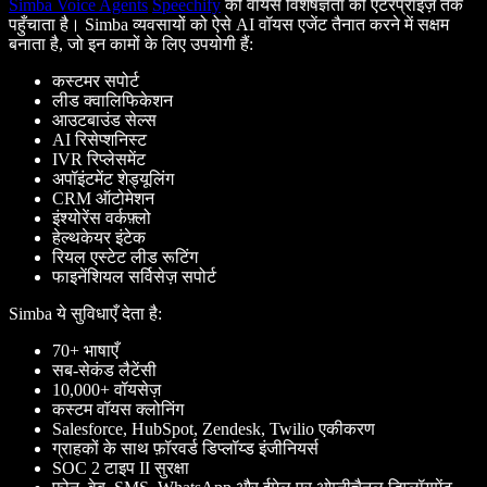
Simba Voice Agents
Speechify
की वॉयस विशेषज्ञता को एंटरप्राइज़ तक
पहुँचाता है। Simba व्यवसायों को ऐसे AI वॉयस एजेंट तैनात करने में सक्षम
बनाता है, जो इन कामों के लिए उपयोगी हैं:
कस्टमर सपोर्ट
लीड क्वालिफिकेशन
आउटबाउंड सेल्स
AI रिसेप्शनिस्ट
IVR रिप्लेसमेंट
अपॉइंटमेंट शेड्यूलिंग
CRM ऑटोमेशन
इंश्योरेंस वर्कफ़्लो
हेल्थकेयर इंटेक
रियल एस्टेट लीड रूटिंग
फाइनेंशियल सर्विसेज़ सपोर्ट
Simba ये सुविधाएँ देता है:
70+ भाषाएँ
सब-सेकंड लैटेंसी
10,000+ वॉयसेज़
कस्टम वॉयस क्लोनिंग
Salesforce, HubSpot, Zendesk, Twilio एकीकरण
ग्राहकों के साथ फ़ॉरवर्ड डिप्लॉय्ड इंजीनियर्स
SOC 2 टाइप II सुरक्षा