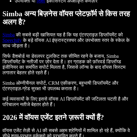
उपभोक्ता या
शिक्षा
इकोसिस्टम अपेक्षाकृत कमज़ोर
Simba अन्य बिज़नेस वॉयस प्लेटफ़ॉर्म से किस तरह
अलग है?
Simba
की सबसे बड़ी खासियत यह है कि यह एंटरप्राइज़ डिप्लॉयमेंट को
Speechify
के बड़े वॉयस AI इंफ्रास्ट्रक्चर और उपभोक्ता स्तर के स्केल के
साथ जोड़ता है।
सिर्फ डैशबोर्ड या डेवलपर टूलकिट तक सीमित रहने के बजाय, Simba
डिप्लॉयमेंट के नतीजों पर ज़ोर देता है। हर ग्राहक को फ़ॉरवर्ड डिप्लॉय्ड
इंजीनियर का समर्पित सपोर्ट मिलता है, जिससे लॉन्च के बाद वॉयस सिस्टम
लगातार बेहतर होते रहते हैं।
Simba ओम्नीचैनल सपोर्ट, CRM एकीकरण, बहुभाषी डिप्लॉयमेंट और
एंटरप्राइज़-ग्रेड सुरक्षा भी उपलब्ध कराता है।
कई व्यवसायों के लिए इससे वॉयस AI डिप्लॉयमेंट की जटिलता घटती है और
परिचालन नतीजे बेहतर होते हैं।
2026 में वॉयस एजेंट इतने ज़रूरी क्यों हैं?
वॉयस एजेंट तेज़ी से AI की सबसे अहम श्रेणियों में शामिल हो रहे हैं, क्योंकि वे
सीधे श्रम-प्रधान वर्कफ़्लो को प्रभावित करते हैं।