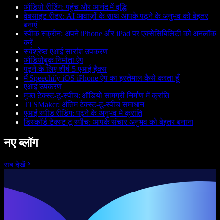
ऑडियो रीडिंग: पहुंच और आनंद में वृद्धि
वेबसाइट रीडर: AI आवाज़ों के साथ आपके पढ़ने के अनुभव को बेहतर
बनाएं
स्पीक स्क्रीन: अपने iPhone और iPad पर एक्सेसिबिलिटी को अनलॉक
करें
सर्वश्रेष्ठ एआई सारांश उपकरण
ऑडियोबुक निर्माता ऐप
पढ़ने के लिए शीर्ष 5 एआई हैक्स
मैं Speechify iOS iPhone ऐप का इस्तेमाल कैसे करता हूँ
एआई उपकरण
मुफ्त टेक्स्ट-टू-स्पीच: ऑडियो सामग्री निर्माण में क्रांति
TTSMaker: अंतिम टेक्स्ट-टू-स्पीच समाधान
एआई स्पीड रीडिंग: पढ़ने के अनुभव में क्रांति
डिस्कॉर्ड टेक्स्ट टू स्पीच: आपके संचार अनुभव को बेहतर बनाना
नए ब्लॉग
सब देखें