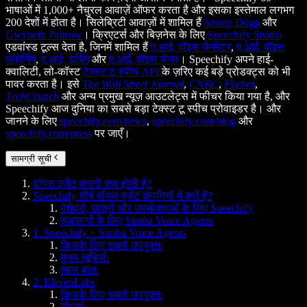
भाषाओं में 1,000+ नैचुरल आवाज़ें ऑफर करता है और इसका इस्तेमाल लगभग
200 देशों में होता है। सिलेब्रिटी आवाज़ों में शामिल हैं
Snoop Dogg
और
Gwyneth Paltrow
। क्रिएटर्स और बिज़नेस के लिए
Speechify Studio
एडवांस्ड टूल्स देता है, जिनमें शामिल हैं
ए.आई. वॉइस जेनरेटर
,
ए.आई. वॉइस
क्लोनिंग
,
ए.आई. डबिंग
और
ए.आई. वॉइस चेंजर
। Speechify अपने हाई-
क्वालिटी, लो-कॉस्ट
टेक्स्ट टू स्पीच API
के ज़रिए कई बड़े प्रोडक्ट्स को भी
पावर करता है। इसे
The Wall Street Journal
,
CNBC
,
Forbes
,
TechCrunch
और अन्य प्रमुख न्यूज़ आउटलेट्स में फीचर किया गया है, और
Speechify आज दुनिया का सबसे बड़ा टेक्स्ट टू स्पीच प्रोवाइडर है। और
जानने के लिए
speechify.com/news
,
speechify.com/blog
और
speechify.com/press
पर जाएँ।
सामग्री सूची
वॉयस एजेंट कंपनी क्या होती है?
Speechify शीर्ष वॉयस एजेंट कंपनियों में क्यों है?
पेशेवरों, छात्रों और उपभोक्ताओं के लिए Speechify
व्यवसायों के लिए Simba Voice Agents
1. Speechify + Simba Voice Agents
किसके लिए सबसे उपयुक्त:
मुख्य खूबियाँ:
खास बात:
2. ElevenLabs
किसके लिए सबसे उपयुक्त:
सीमाएँ: