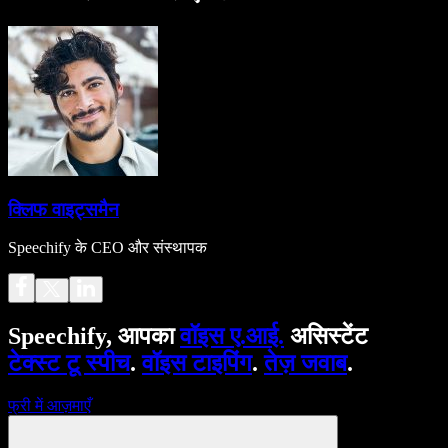
क्लिफ वाइट्समैन
Speechify के CEO और संस्थापक
Speechify, आपका
वॉइस ए.आई.
असिस्टेंट
टेक्स्ट टू स्पीच
.
वॉइस टाइपिंग
.
तेज़ जवाब
.
फ्री में आज़माएँ