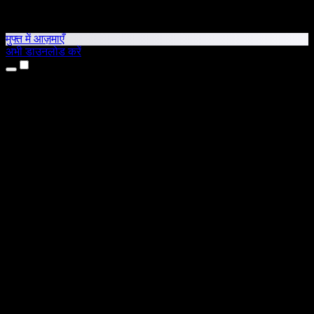
मुफ्त में आज़माएँ
अभी डाउनलोड करें
उत्पाद
टेक्स्ट टू स्पीच
iPhone और iPad ऐप्स
Android ऐप
Chrome एक्सटेंशन
Edge एक्सटेंशन
वेब ऐप
Mac ऐप
Windows ऐप
AI वॉयस जनरेटर