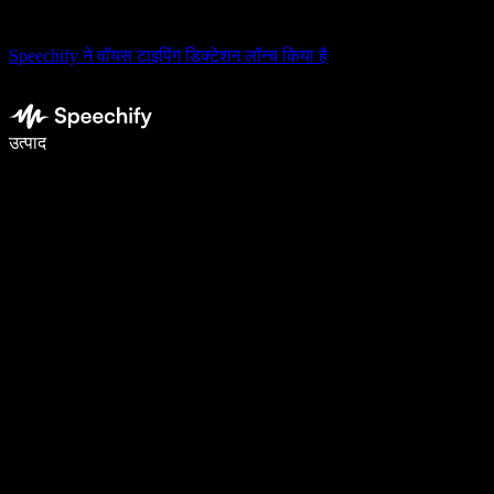
Speechify ने वॉयस टाइपिंग डिक्टेशन लॉन्च किया है
वॉइस टाइपिंग के साथ 5× तेज़ी से लिखें
उत्पाद
और जानें