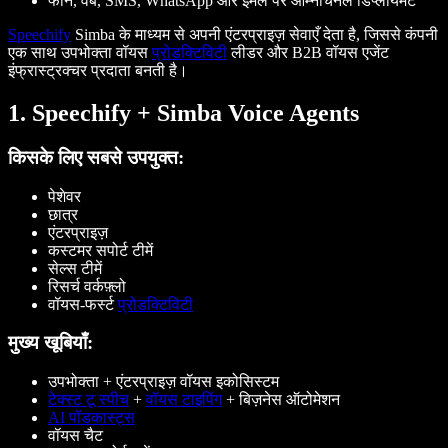
फोन, वेब, SMS, WhatsApp और ईमेल पर ओम्नीचैनल डिप्लॉयमेंट
Speechify
Simba के माध्यम से अपनी एंटरप्राइज़ सेवाएँ देता है, जिससे कंपनी
एक साथ उपभोक्ता वॉयस
प्रोडक्टिविटी
लीडर और B2B वॉयस एजेंट
इंफ्रास्ट्रक्चर प्रदाता बनती है।
1. Speechify + Simba Voice Agents
किसके लिए सबसे उपयुक्त:
पेशेवर
छात्र
एंटरप्राइज़
कस्टमर सपोर्ट टीमें
सेल्स टीमें
रिसर्च वर्कफ़्लो
वॉयस-फर्स्ट
प्रोडक्टिविटी
मुख्य खूबियाँ:
उपभोक्ता + एंटरप्राइज़ वॉयस इकोसिस्टम
टेक्स्ट टू स्पीच
+
वॉयस टाइपिंग
+ बिज़नेस ऑटोमेशन
AI पॉडकास्ट्स
वॉयस चैट