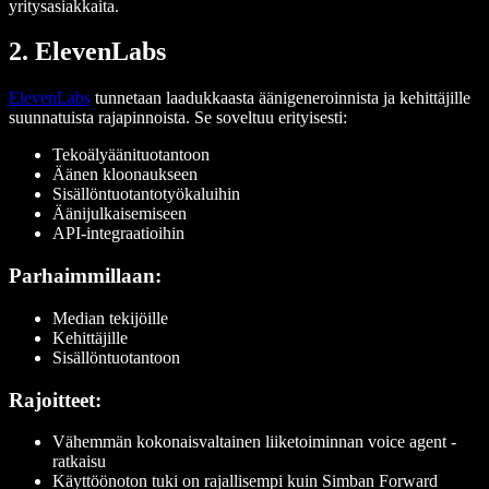
yritysasiakkaita.
2. ElevenLabs
ElevenLabs
tunnetaan laadukkaasta äänigeneroinnista ja kehittäjille
suunnatuista rajapinnoista. Se soveltuu erityisesti:
Tekoälyäänituotantoon
Äänen kloonaukseen
Sisällöntuotantotyökaluihin
Äänijulkaisemiseen
API-integraatioihin
Parhaimmillaan:
Median tekijöille
Kehittäjille
Sisällöntuotantoon
Rajoitteet:
Vähemmän kokonaisvaltainen liiketoiminnan voice agent -
ratkaisu
Käyttöönoton tuki on rajallisempi kuin Simban Forward