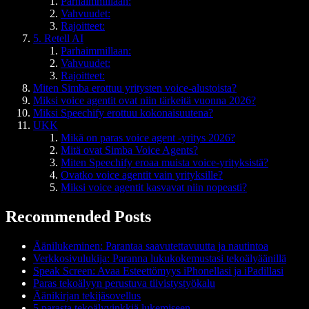
Parhaimmillaan:
Vahvuudet:
Rajoitteet:
5. Retell AI
Parhaimmillaan:
Vahvuudet:
Rajoitteet:
Miten Simba erottuu yritysten voice-alustoista?
Miksi voice agentit ovat niin tärkeitä vuonna 2026?
Miksi Speechify erottuu kokonaisuutena?
UKK
Mikä on paras voice agent -yritys 2026?
Mitä ovat Simba Voice Agents?
Miten Speechify eroaa muista voice-yrityksistä?
Ovatko voice agentit vain yrityksille?
Miksi voice agentit kasvavat niin nopeasti?
Recommended Posts
Äänilukeminen: Parantaa saavutettavuutta ja nautintoa
Verkkosivulukija: Paranna lukukokemustasi tekoälyäänillä
Speak Screen: Avaa Esteettömyys iPhonellasi ja iPadillasi
Paras tekoälyyn perustuva tiivistystyökalu
Äänikirjan tekijäsovellus
5 parasta tekoälyvinkkiä lukemiseen