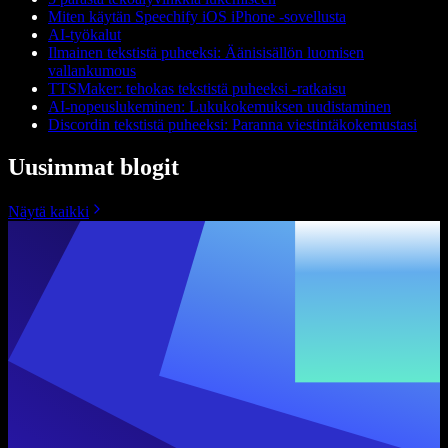
Miten käytän Speechify iOS iPhone -sovellusta
AI-työkalut
Ilmainen tekstistä puheeksi: Äänisisällön luomisen
vallankumous
TTSMaker: tehokas tekstistä puheeksi -ratkaisu
AI-nopeuslukeminen: Lukukokemuksen uudistaminen
Discordin tekstistä puheeksi: Paranna viestintäkokemustasi
Uusimmat blogit
Näytä kaikki