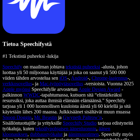
Tietoa Speechifystä
#1 Tekstistä puheeksi -lukija
Speechify
on maailman johtava
tekstistä puheeksi
-alusta, johon
luottaa yli 50 miljoonaa käyttäjää ja joka on saanut yli 500 000
viiden tähden arvostelua sen
iOS
-,
Android
-,
Chrome-laajennus
-,
verkkosovellus
- ja
Mac-työpöytäsovellus
-versioista. Vuonna 2025
Apple myönsi
Speechifylle arvostetun
Apple Design Award
-
palkinnon
WWDC
-tapahtumassa, kutsuen sitä “elintärkeäksi
resurssiksi, joka auttaa ihmisiä elämään elämäänsä.” Speechify
tarjoaa yli 1 000 luonnollisen kuuloista ääntä yli 60 kielellä ja sitä
käytetään lähes 200 maassa. Julkkisäänet sisältävät muun muassa
Snoop Doggin
,
Mr. Beastin
ja
Gwyneth Paltrow’n
.
Sisällöntuottajille ja yrityksille
Speechify Studio
tarjoaa edistyneitä
työkaluja, kuten
tekoälypohjaisen äänenluonnin
,
äänen
kloonauksen
,
dubbaustyökalut
ja
äänimuuntimen
. Speechify myös
tukee johtavia tuotteita korkealaatuisella ja kustannustehokkaalla