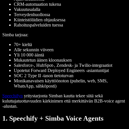
CRM-automaation tukena
Vakuutusalalla
Terveydenhuollossa
Kiinteistöliidien ohjauksessa
Rahoituspalveluiden tuessa
Simba tarjoaa:
70+ kieltä
Alle sekunnin viiveen
Yli 10 000 ääntä
Mukautetun äänen kloonauksen
Salesforce-, HubSpot-, Zendesk- ja Twilio-integraatiot
Upotetut Forward Deployed Engineers -asiantuntijat
SOC 2 Type II -tason tietoturvan
Monikanavaisen käyttöönoton (puhelin, web, SMS,
WhatsApp, sähköposti)
Speechifyn
yritystarjonta Simban kautta tekee siitä sekä
kuluttajatuottavuuden kärkinimen että merkittävän B2B-voice agent
-alustan.
1. Speechify + Simba Voice Agents