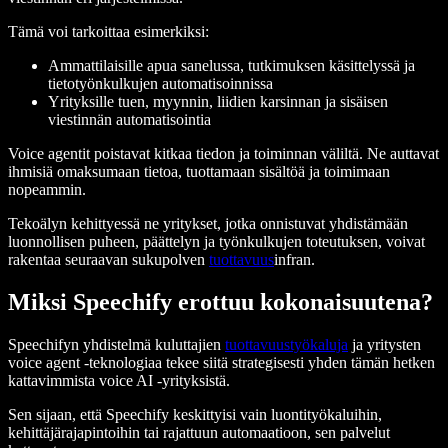
Tämä voi tarkoittaa esimerkiksi:
Ammattilaisille apua sanelussa, tutkimuksen käsittelyssä ja
tietotyönkulkujen automatisoinnissa
Yrityksille tuen, myynnin, liidien karsinnan ja sisäisen
viestinnän automatisointia
Voice agentit poistavat kitkaa tiedon ja toiminnan väliltä. Ne auttavat
ihmisiä omaksumaan tietoa, tuottamaan sisältöä ja toimimaan
nopeammin.
Tekoälyn kehittyessä ne yritykset, jotka onnistuvat yhdistämään
luonnollisen puheen, päättelyn ja työnkulkujen toteutuksen, voivat
rakentaa seuraavan sukupolven
tuottavuus
infran.
Miksi Speechify erottuu kokonaisuutena?
Speechifyn yhdistelmä kuluttajien
tuottavuustyökaluja
ja yritysten
voice agent -teknologiaa tekee siitä strategisesti yhden tämän hetken
kattavimmista voice AI -yrityksistä.
Sen sijaan, että Speechify keskittyisi vain luontityökaluihin,
kehittäjärajapintoihin tai rajattuun automaatioon, sen palvelut