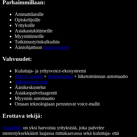
Parhaimmillaan:
Ammattilaisille
Opiskelijoille
Yrityksille
Asiakastukitiimeille
Myyntitiimeille
Tutkimustyönkulkuihin
Ääniohjattuun
tuottavuuteen
Vahvuudet:
Kuluttaja- ja yritysvoice-ekosysteemi
Text to speech
+
puhekirjoitus
+ liiketoiminnan automaatio
Tekoälypodcastit
Äänikeskustelut
Asiakaspalveluagentit
Myynnin automaatio
Omaan teknologiaan perustuvat voice-mallit
Erottava tekijä:
Speechify
on yksi harvoista yrityksistä, joka palvelee
menestyksekkäästi laajassa mittakaavassa sekä kuluttaja- että