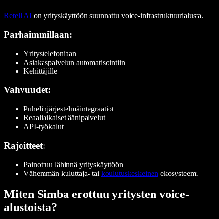
Retell AI
on yrityskäyttöön suunnattu voice-infrastruktuurialusta.
Parhaimmillaan:
Yritystelefoniaan
Asiakaspalvelun automatisointiin
Kehittäjille
Vahvuudet:
Puhelinjärjestelmäintegraatiot
Reaaliaikaiset äänipalvelut
API-työkalut
Rajoitteet:
Painottuu lähinnä yrityskäyttöön
Vähemmän kuluttaja- tai
koulutuskeskeinen
ekosysteemi
Miten Simba erottuu yritysten voice-
alustoista?