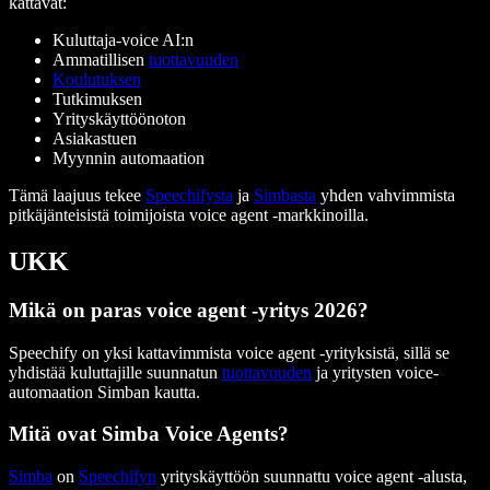
kattavat:
Kuluttaja-voice AI:n
Ammatillisen
tuottavuuden
Koulutuksen
Tutkimuksen
Yrityskäyttöönoton
Asiakastuen
Myynnin automaation
Tämä laajuus tekee
Speechifysta
ja
Simbasta
yhden vahvimmista
pitkäjänteisistä toimijoista voice agent -markkinoilla.
UKK
Mikä on paras voice agent -yritys 2026?
Speechify on yksi kattavimmista voice agent -yrityksistä, sillä se
yhdistää kuluttajille suunnatun
tuottavuuden
ja yritysten voice-
automaation Simban kautta.
Mitä ovat Simba Voice Agents?
Simba
on
Speechifyn
yrityskäyttöön suunnattu voice agent -alusta,