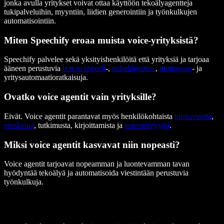
jonka avulla yritykset voivat ottaa käyttöön tekoälyagentteja
tukipalveluihin, myyntiin, liidien generointiin ja työnkulkujen
automatisointiin.
Miten Speechify eroaa muista voice-yrityksistä?
Speechify palvelee sekä yksityishenkilöitä että yrityksiä ja tarjoaa
ääneen perustuvia
text to speech
-,
puhekirjoitus-
,
tuottavuus
- ja
yritysautomaatioratkaisuja.
Ovatko voice agentit vain yrityksille?
Eivät. Voice agentit parantavat myös henkilökohtaista
tuottavuutta
,
opiskelua
, tutkimusta, kirjoittamista ja
esteettömyyttä
.
Miksi voice agentit kasvavat niin nopeasti?
Voice agentit tarjoavat nopeamman ja luontevamman tavan
hyödyntää tekoälyä ja automatisoida viestintään perustuvia
työnkulkuja.