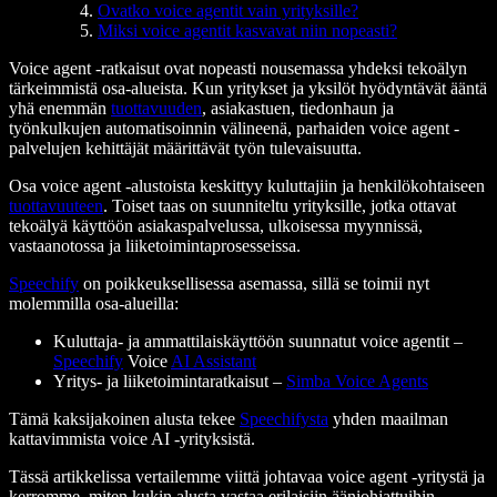
Ovatko voice agentit vain yrityksille?
Miksi voice agentit kasvavat niin nopeasti?
Voice agent -ratkaisut ovat nopeasti nousemassa yhdeksi tekoälyn
tärkeimmistä osa-alueista. Kun yritykset ja yksilöt hyödyntävät ääntä
yhä enemmän
tuottavuuden
, asiakastuen, tiedonhaun ja
työnkulkujen automatisoinnin välineenä, parhaiden voice agent -
palvelujen kehittäjät määrittävät työn tulevaisuutta.
Osa voice agent -alustoista keskittyy kuluttajiin ja henkilökohtaiseen
tuottavuuteen
. Toiset taas on suunniteltu yrityksille, jotka ottavat
tekoälyä käyttöön asiakaspalvelussa, ulkoisessa myynnissä,
vastaanotossa ja liiketoimintaprosesseissa.
Speechify
on poikkeuksellisessa asemassa, sillä se toimii nyt
molemmilla osa-alueilla:
Kuluttaja- ja ammattilaiskäyttöön suunnatut voice agentit –
Speechify
Voice
AI Assistant
Yritys- ja liiketoimintaratkaisut –
Simba Voice Agents
Tämä kaksijakoinen alusta tekee
Speechifysta
yhden maailman
kattavimmista voice AI -yrityksistä.
Tässä artikkelissa vertailemme viittä johtavaa voice agent -yritystä ja
kerromme, miten kukin alusta vastaa erilaisiin ääniohjattuihin