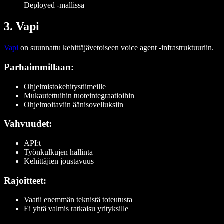
Deployed -mallissa
3. Vapi
Vapi
on suunnattu kehittäjävetoiseen voice agent -infrastruktuuriin.
Parhaimmillaan:
Ohjelmistokehitystiimeille
Mukautettuihin tuoteintegraatioihin
Ohjelmoitaviin äänisovelluksiin
Vahvuudet:
API:t
Työnkulkujen hallinta
Kehittäjien joustavuus
Rajoitteet:
Vaatii enemmän teknistä toteutusta
Ei yhtä valmis ratkaisu yrityksille