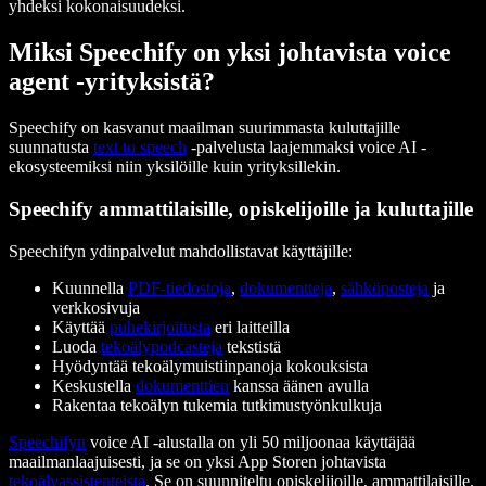
yhdeksi kokonaisuudeksi.
Miksi Speechify on yksi johtavista voice
agent -yrityksistä?
Speechify on kasvanut maailman suurimmasta kuluttajille
suunnatusta
text to speech
-palvelusta laajemmaksi voice AI -
ekosysteemiksi niin yksilöille kuin yrityksillekin.
Speechify ammattilaisille, opiskelijoille ja kuluttajille
Speechifyn ydinpalvelut mahdollistavat käyttäjille:
Kuunnella
PDF-tiedostoja
,
dokumentteja
,
sähköposteja
ja
verkkosivuja
Käyttää
puhekirjoitusta
eri laitteilla
Luoda
tekoälypodcasteja
tekstistä
Hyödyntää tekoälymuistiinpanoja kokouksista
Keskustella
dokumenttien
kanssa äänen avulla
Rakentaa tekoälyn tukemia tutkimustyönkulkuja
Speechifyn
voice AI -alustalla on yli 50 miljoonaa käyttäjää
maailmanlaajuisesti, ja se on yksi App Storen johtavista
tekoälyassistenteista
. Se on suunniteltu opiskelijoille, ammattilaisille,