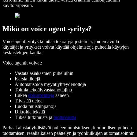
käyttötarpeisiin.
Mikä on voice agent -yritys?
Voice agent -yritys kehittää tekoälyjärjestelmiä, joiden avulla
käyttäjät ja yritykset voivat käyttää ohjelmistoja puheella käytyjen
keskustelujen kautta.
Voice agentit voivat:
Vastata asiakastuen puheluihin
Karsia liidejä
Automatisoida myyntiyhteydenottoja
Toimia tekoälyvastaanottajina
Lukea
dokumentteja
ääneen
Tiivistää tietoa
Luoda muistiinpanoja
Diktoida tekstiä
Tukea tutkimusta ja
tuottavuutta
Parhaat alustat yhdistävät puheentunnistuksen, luonnollisen puheen
tuottamisen, reaaliaikaisen päättelyn ja työnkulkujen automatisoinnin