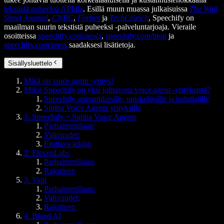
tekstistä puheeksi API:lla
. Esillä muun muassa julkaisuissa
The Wall
Street Journal
,
CNBC
,
Forbes
ja
TechCrunch
, Speechify on
maailman suurin tekstistä puheeksi -palveluntarjoaja. Vieraile
osoitteissa
speechify.com/news
,
speechify.com/blog
ja
speechify.com/press
saadaksesi lisätietoja.
Sisällysluettelo
Mikä on voice agent -yritys?
Miksi Speechify on yksi johtavista voice agent -yrityksistä?
Speechify ammattilaisille, opiskelijoille ja kuluttajille
Simba Voice Agents yrityksille
1. Speechify + Simba Voice Agents
Parhaimmillaan:
Vahvuudet:
Erottava tekijä:
2. ElevenLabs
Parhaimmillaan:
Rajoitteet:
3. Vapi
Parhaimmillaan:
Vahvuudet:
Rajoitteet:
4. Bland AI