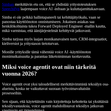
Simban
merkittävin etu on, että se yhdistää yritystoteutuksen
Speechifyn
laajempaan voice AI -infraan ja kuluttajamittakaavaan.
Simba ei ole pelkkä hallintapaneeli tai kehittäjätyökalu, vaan se
panostaa käyttöönoton onnistumiseen. Jokainen asiakas saa
henkilökohtaista tukea Forward Deployed Engineer -mallin kautta,
mikä varmistaa, että äänijärjestelmät kehittyvät jatkuvasti.
Simba tarjoaa myös laajan monikanavaisen tuen, CRM-integraatiot,
kieliversiot ja yritystason tietoturvan.
Monille yrityksille tämä vähentää voice AI -käyttöönoton
monimutkaisuutta ja parantaa liiketoiminnan tuottavuutta.
Miksi voice agentit ovat niin tärkeitä
vuonna 2026?
Voice agentit ovat yksi taloudellisesti merkittävimmistä tekoälyn osa-
alueista, koska ne vaikuttavat suoraan työvoimavaltaisiin
prosesseihin.
Sen sijaan, että käytettäisiin vain kirjoitettuja kehotteita tai yksittäisiä
tekoälyvastauksia, voice agentit mahdollistavat tekoälyn jatkuvan
viestinnän eri järjestelmissä.