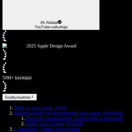
Ali Abdaal
YouTube-vaikuttaja
2025 Apple Design Award
50M+ käyttäjää
Sisällysluettelo
Mikä on voice agent -yritys?
Miksi Speechify on yksi johtavista voice agent -yrityksistä?
Speechify ammattilaisille, opiskelijoille ja kuluttajille
Simba Voice Agents yrityksille
1. Speechify + Simba Voice Agents