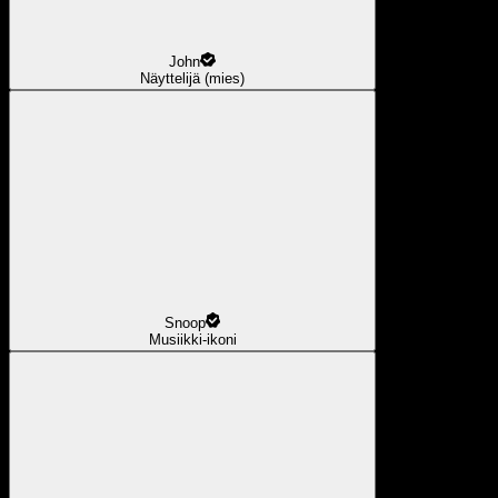
John
Näyttelijä (mies)
Snoop
Musiikki-ikoni