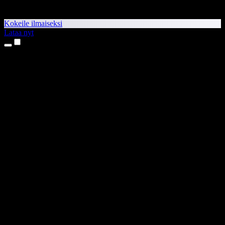
Kokeile ilmaiseksi
Lataa nyt
Tuotteet
Tekstistä puheeksi
iPhone- ja iPad-sovellukset
Android-sovellus
Chrome-laajennus
Edge-laajennus
Verkkosovellus
Mac-sovellus
Windows-sovellus
AI-äänigeneraattori
Ääninäyttely
Dubbaus
Äänen kloonaus