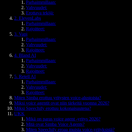
Parhaimmillaan:
Vahvuudet:
Erottava tekijä:
2. ElevenLabs
Parhaimmillaan:
Rajoitteet:
3. Vapi
Parhaimmillaan:
Vahvuudet:
Rajoitteet:
4. Bland AI
Parhaimmillaan:
Vahvuudet:
Rajoitteet:
5. Retell AI
Parhaimmillaan:
Vahvuudet:
Rajoitteet:
Miten Simba erottuu yritysten voice-alustoista?
Miksi voice agentit ovat niin tärkeitä vuonna 2026?
Miksi Speechify erottuu kokonaisuutena?
UKK
Mikä on paras voice agent -yritys 2026?
Mitä ovat Simba Voice Agents?
Miten Speechify eroaa muista voice-yrityksistä?