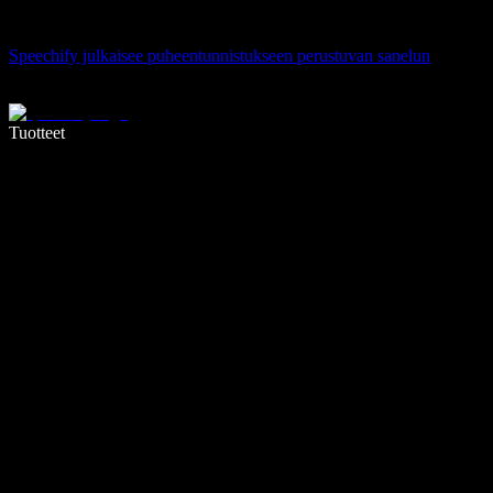
Speechify julkaisee puheentunnistukseen perustuvan sanelun
Kirjoita 5× nopeammin puheentunnistuksen avulla
Tuotteet
Lue lisää