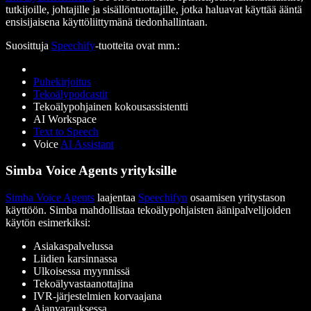
tutkijoille, johtajille ja sisällöntuottajille, jotka haluavat käyttää ääntä
ensisijaisena käyttöliittymänä tiedonhallintaan.
Suosittuja
Speechify
-tuotteita ovat mm.:
Puhekirjoitus
Tekoälypodcastit
Tekoälypohjainen kokousassistentti
AI Workspace
Text to Speech
Voice
AI Assistant
Simba Voice Agents yrityksille
Simba Voice Agents
laajentaa
Speechifyn
osaamisen yritystason
käyttöön. Simba mahdollistaa tekoälypohjaisten äänipalvelijoiden
käytön esimerkiksi:
Asiakaspalvelussa
Liidien karsinnassa
Ulkoisessa myynnissä
Tekoälyvastaanottajina
IVR-järjestelmien korvaajana
Ajanvarauksessa