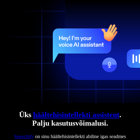
Üks
häältehisintellekti assistent
.
Palju kasutusvõimalusi.
Speechify
on sinu häältehisintellekti abiline igas seadmes