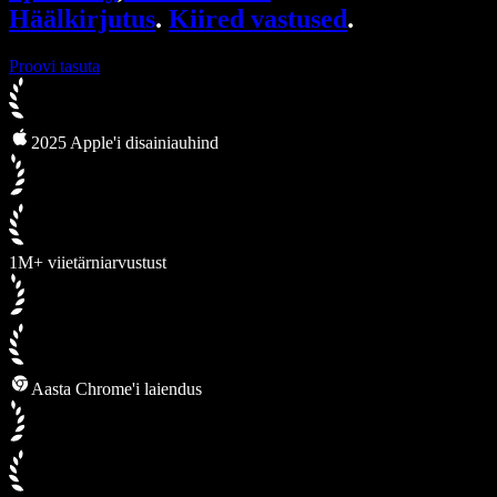
Häälkirjutus
.
Kiired vastused
.
Proovi tasuta
2025 Apple'i disainiauhind
1M+ viietärniarvustust
Aasta Chrome'i laiendus