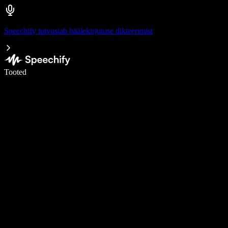
Speechify tutvustab häälekirjutuse dikteerimist
Kirjuta häälega 5× kiiremini
Tooted
Loe lähemalt