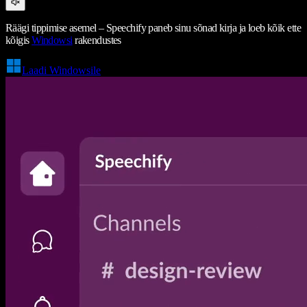
Räägi tippimise asemel – Speechify paneb sinu sõnad kirja ja loeb kõik ette
kõigis
Windowsi
rakendustes
Laadi Windowsile