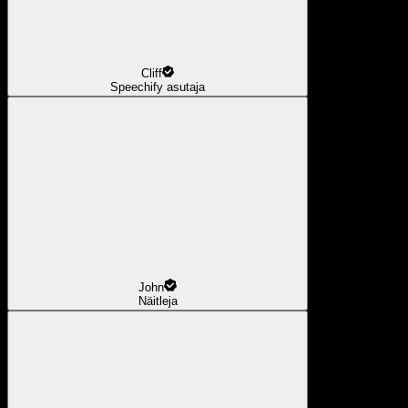
Cliff
Speechify asutaja
John
Näitleja