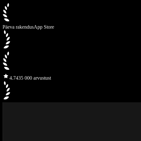
Päeva rakendus
App Store
4.7
435 000 arvustust