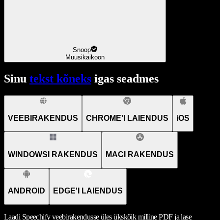
Snoop
Muusikaikoon
Sinu
tekst kõneks
igas seadmes
VEEBIRAKENDUS
CHROME'I LAIENDUS
iOS
WINDOWSI RAKENDUS
MACI RAKENDUS
ANDROID
EDGE'I LAIENDUS
Laadi Speechify veebirakendusse üles ükskõik milline PDF ja lase