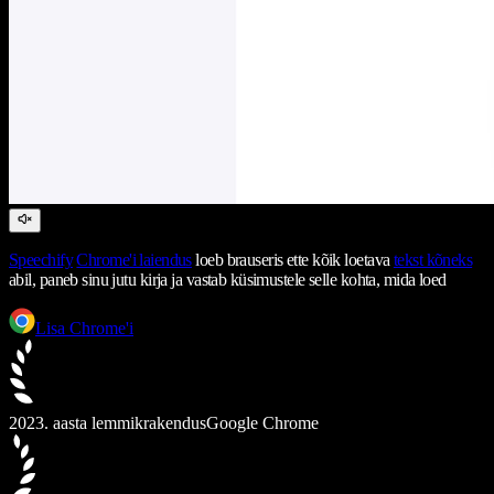
Speechify
Chrome'i laiendus
loeb brauseris ette kõik loetava
tekst kõneks
abil, paneb sinu jutu kirja ja vastab küsimustele selle kohta, mida loed
Lisa Chrome'i
2023. aasta lemmikrakendus
Google Chrome