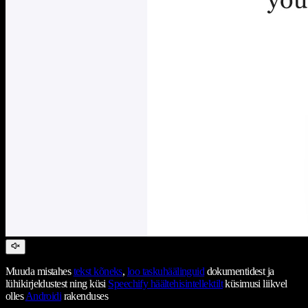
Muuda mistahes
tekst kõneks
,
loo taskuhäälinguid
dokumentidest ja
lühikirjeldustest ning küsi
Speechify häältehisintellektilt
küsimusi liikvel
olles
Androidi
rakenduses