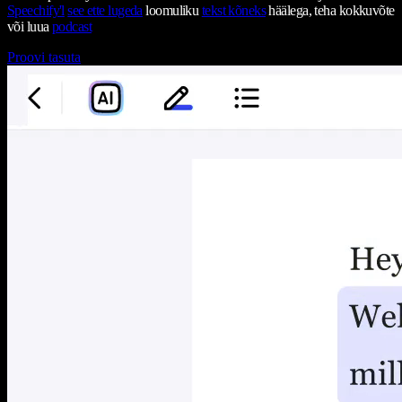
Speechify'l
see ette lugeda
loomuliku
tekst kõneks
häälega, teha kokkuvõte
või luua
podcast
Proovi tasuta