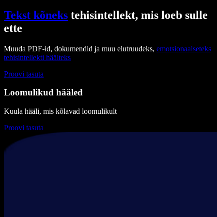
Tekst kõneks
tehisintellekt, mis loeb sulle
ette
Muuda PDF-id, dokumendid ja muu elutruudeks,
emotsionaalseteks
tehisintellekti häälteks
Proovi tasuta
Loomulikud hääled
Kuula hääli, mis kõlavad loomulikult
Proovi tasuta