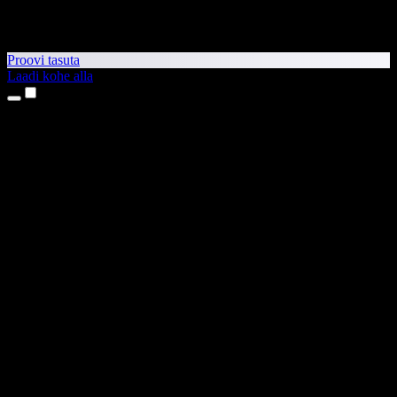
Proovi tasuta
Laadi kohe alla
Tooted
Tekst kõneks
iPhone’i ja iPadi rakendused
Androidi rakendus
Chrome’i laiendus
Edge’i laiendus
Veebirakendus
Maci rakendus
Windowsi rakendus