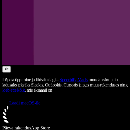
Lõpeta tippimine ja lihtsalt räägi –
Speechify
Macis
muudab sinu jutu
ladusaks tekstiks Slackis, Outlookis, Cursoris ja igas muus rakenduses ning
loeb ette kõik
, mis ekraanil on
Laadi macOS-ile
Päeva rakendus
App Store