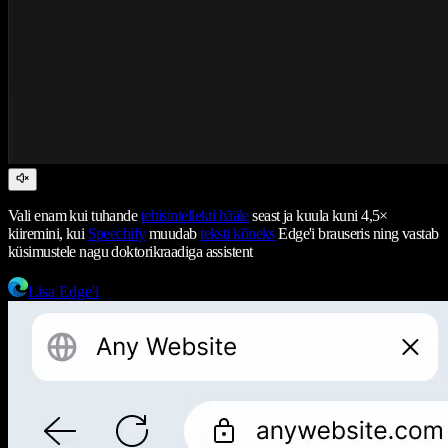
Vali enam kui tuhande
tehisintellekti hääle
seast ja kuula kuni 4,5×
kiiremini, kui
Speechify
muudab
teksti kõneks
Edge'i brauseris ning vastab
küsimustele nagu doktorikraadiga assistent
Lisa Edge'i