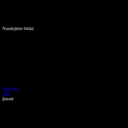
Naudojimo būdai
Atsisiųsti
API
Įmonė