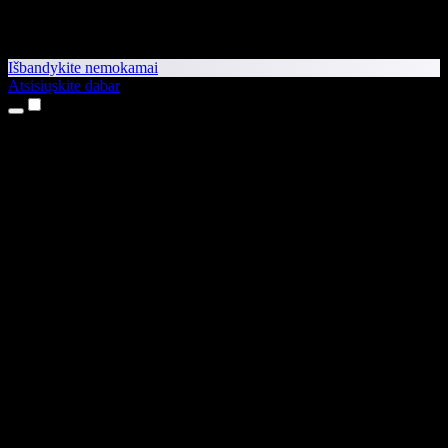
Išbandykite nemokamai
Atsisiųskite dabar
Produktai
Teksto skaitymas balsu
iPhone ir iPad programėlės
Android programėlė
Chrome plėtinys
Edge plėtinys
Interneto programėlė
Mac programėlė
Windows programėlė