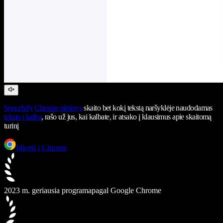
Speechify
Chrome plėtinys
skaito bet kokį tekstą naršyklėje naudodamas
teksto į kalbą
, rašo už jus, kai kalbate, ir atsako į klausimus apie skaitomą
turinį
Įdiegti į Chrome
2023 m. geriausia programa
pagal Google Chrome