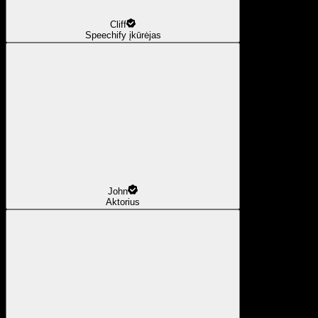
Cliff
Speechify įkūrėjas
John
Aktorius