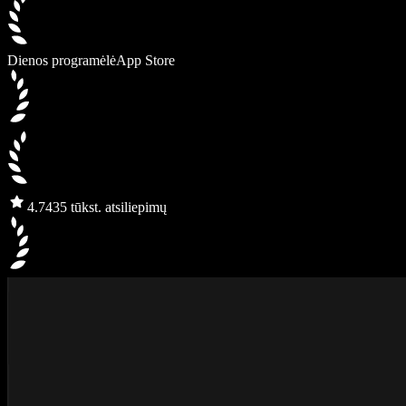
Dienos programėlė
App Store
4.7
435 tūkst. atsiliepimų