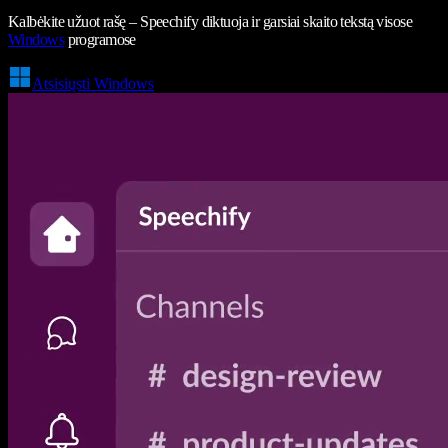
Kalbėkite užuot rašę – Speechify diktuoja ir garsiai skaito tekstą visose
Windows
programose
Atsisiųsti Windows