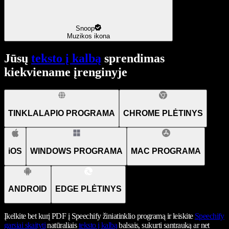
Snoop
Muzikos ikona
Jūsų
teksto į kalbą
sprendimas
kiekviename įrenginyje
TINKLALAPIO PROGRAMA
CHROME PLĖTINYS
iOS
WINDOWS PROGRAMA
MAC PROGRAMA
ANDROID
EDGE PLĖTINYS
Įkelkite bet kurį PDF į Speechify žiniatinklio programą ir leiskite
Speechify
garsiai skaityti
natūraliais
teksto į kalbą
balsais, sukurti santrauką ar net