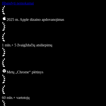
Išbandyti nemokamai
2025 m. Apple dizaino apdovanojimas
1 mln.+ 5 žvaigždučių atsiliepimų
Metų „Chrome“ plėtinys
60 mln.+ vartotojų