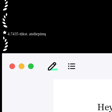
4.7
435 tūkst. atsiliepimų