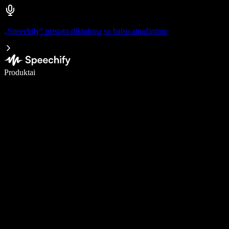
„Speechify“ pristato diktofoną su balso atpažinimu
Rašykite 5× greičiau naudodami diktavimą balsu
Produktai
Sužinokite daugiau