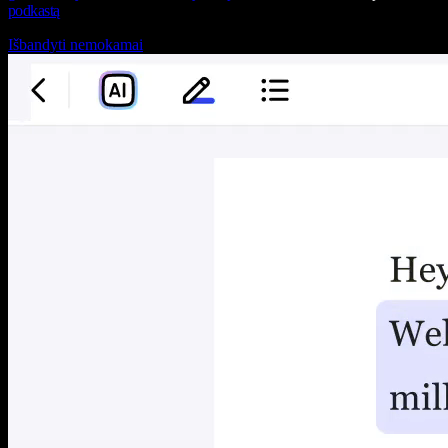
podkastą
Išbandyti nemokamai