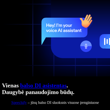
Vienas
balso DI asistentas
.
Daugybė panaudojimo būdų.
Speechify
– jūsų balso DI sluoksnis visuose įrenginiuose