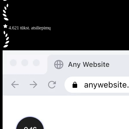
4.6
21 tūkst. atsiliepimų