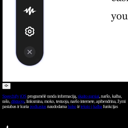
Speechify
iOS
programėlė randa informaciją,
skaito garsiai
, naršo, kalba,
rašo,
diktuoja
, linksmina, moko, testuoja, naršo internete, apibendrina, žymi
pastabas ir kuria
podkastus
naudodama
balso
ir
teksto į kalbą
funkcijas