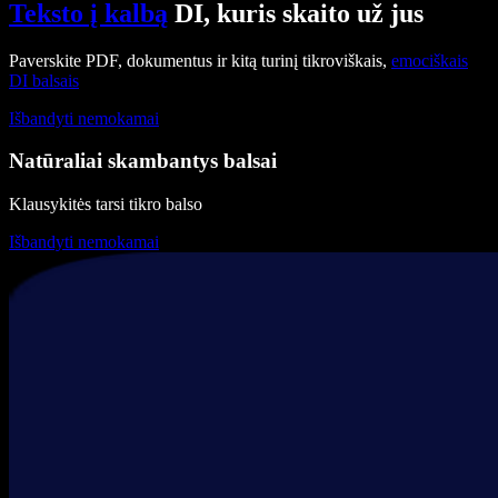
Teksto į kalbą
DI, kuris skaito už jus
Paverskite PDF, dokumentus ir kitą turinį tikroviškais,
emociškais
DI balsais
Išbandyti nemokamai
Natūraliai skambantys balsai
Klausykitės tarsi tikro balso
Išbandyti nemokamai