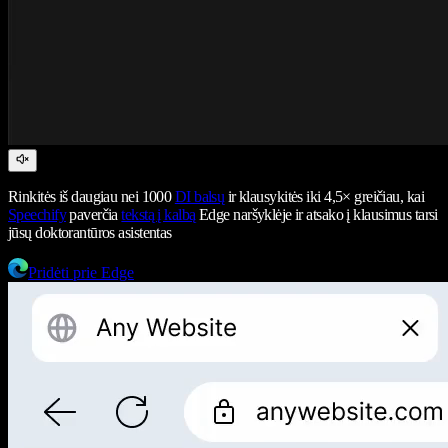
Rinkitės iš daugiau nei 1000
DI balsų
ir klausykitės iki 4,5× greičiau, kai
Speechify
paverčia
tekstą į kalbą
Edge naršyklėje ir atsako į klausimus tarsi
jūsų doktorantūros asistentas
Pridėti prie Edge