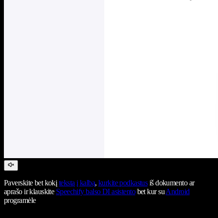
Paverskite bet kokį
tekstą į kalbą
,
kurkite podkastus
iš dokumento ar
aprašo ir klauskite
Speechify balso DI asistento
bet kur su
Android
programėle