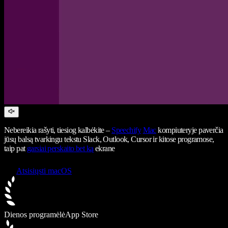
Nebereikia rašyti, tiesiog kalbėkite –
Speechify
Mac
kompiuteryje paverčia
jūsų balsą tvarkingu tekstu Slack, Outlook, Cursor ir kitose programose,
taip pat
garsiai perskaito bet ką
ekrane
Atsisiųsti macOS
Dienos programėlė
App Store