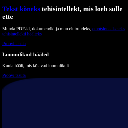
Tekst kõneks
tehisintellekt, mis loeb sulle
ette
Muuda PDF-id, dokumendid ja muu elutruudeks,
emotsionaalseteks
tehisintellekti häälteks
Proovi tasuta
Loomulikud hääled
Kuula hääli, mis kõlavad loomulikult
Proovi tasuta