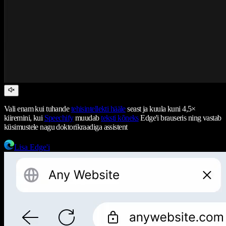
Vali enam kui tuhande
tehisintellekti hääle
seast ja kuula kuni 4,5×
kiiremini, kui
Speechify
muudab
teksti kõneks
Edge'i brauseris ning vastab
küsimustele nagu doktorikraadiga assistent
Lisa Edge'i