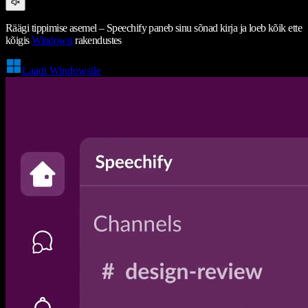
Räägi tippimise asemel – Speechify paneb sinu sõnad kirja ja loeb kõik ette
kõigis
Windowsi
rakendustes
Laadi Windowsile