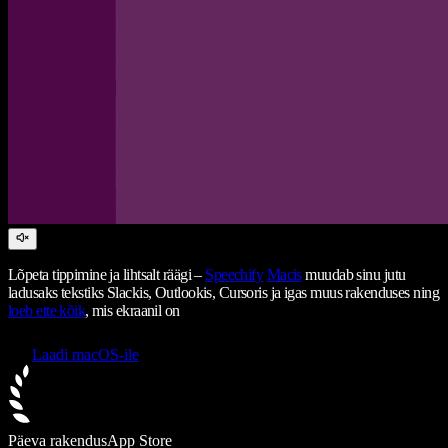
Lõpeta tippimine ja lihtsalt räägi –
Speechify
Macis
muudab sinu jutu
ladusaks tekstiks Slackis, Outlookis, Cursoris ja igas muus rakenduses ning
loeb ette kõik
, mis ekraanil on
Laadi macOS-ile
Päeva rakendus
App Store