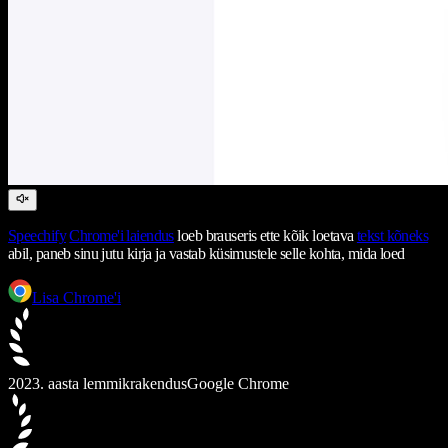
Speechify
Chrome'i laiendus
loeb brauseris ette kõik loetava
tekst kõneks
abil, paneb sinu jutu kirja ja vastab küsimustele selle kohta, mida loed
Lisa Chrome'i
2023. aasta lemmikrakendus
Google Chrome