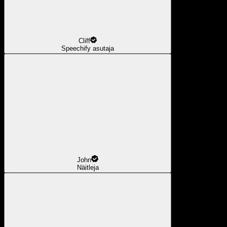
Cliff
Speechify asutaja
John
Näitleja