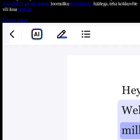
Speechify'l
see ette lugeda
loomuliku
tekst kõneks
häälega, teha kokkuvõte
või luua
podcast
Proovi tasuta