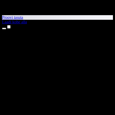
Proovi tasuta
Laadi kohe alla
Tooted
Tekst kõneks
iPhone’i ja iPadi rakendused
Androidi rakendus
Chrome’i laiendus
Edge’i laiendus
Veebirakendus
Maci rakendus
Windowsi rakendus