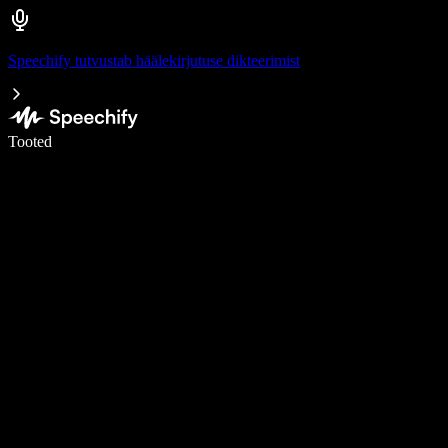
Speechify tutvustab häälekirjutuse dikteerimist
Kirjuta häälega 5× kiiremini
Tooted
Loe lähemalt