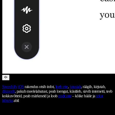
Speechify
iOS
rakendus otsib infot,
loeb ette
,
jutustab
, räägib, kirjutab,
dikteerib
, pakub meelelahutust, peab loengut, küsitleb, sirvib internetti, teeb
kokkuvõtteid, peab märkmeid ja loob
podcaste
– kõike hääle ja
tekst
kõneks
abil