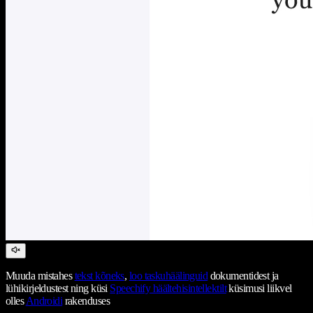
Muuda mistahes
tekst kõneks
,
loo taskuhäälinguid
dokumentidest ja
lühikirjeldustest ning küsi
Speechify häältehisintellektilt
küsimusi liikvel
olles
Androidi
rakenduses