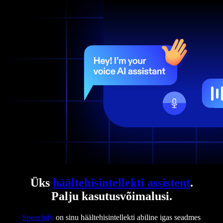
Üks
häältehisintellekti assistent
.
Palju kasutusvõimalusi.
Speechify
on sinu häältehisintellekti abiline igas seadmes