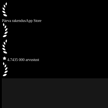
Päeva rakendus
App Store
4.7
435 000 arvustust