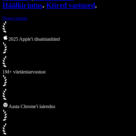
Häälkirjutus
.
Kiired vastused
.
Proovi tasuta
2025 Apple'i disainiauhind
1M+ viietärniarvustust
Aasta Chrome'i laiendus