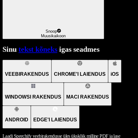
Snoop
Muusikaikoon
Sinu
tekst kõneks
igas seadmes
VEEBIRAKENDUS
CHROME'I LAIENDUS
iOS
WINDOWSI RAKENDUS
MACI RAKENDUS
ANDROID
EDGE'I LAIENDUS
Laadi Speechify veebirakendusse üles ükskõik milline PDF ja lase