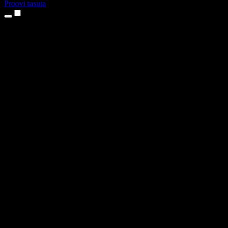
Proovi tasuta
Tooted
Tekst kõneks
iPhone’i ja iPadi rakendused
Androidi rakendus
Chrome’i laiendus
Edge’i laiendus
Veebirakendus
Maci rakendus
Windowsi rakendus
AI häältegeneraator
Pealelugemine
Dublaaž
Hääle kloonimine