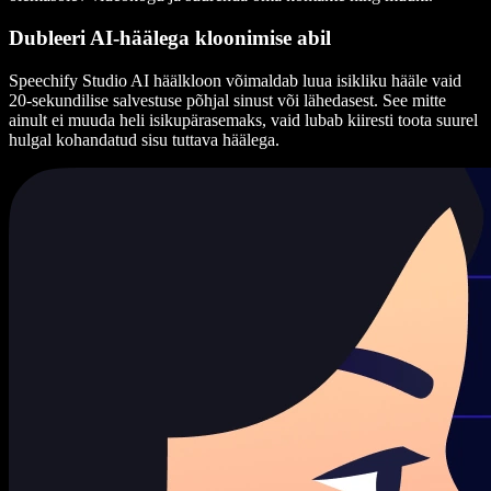
Dubleeri AI-häälega kloonimise abil
Speechify Studio AI häälkloon võimaldab luua isikliku hääle vaid
20-sekundilise salvestuse põhjal sinust või lähedasest. See mitte
ainult ei muuda heli isikupärasemaks, vaid lubab kiiresti toota suurel
hulgal kohandatud sisu tuttava häälega.