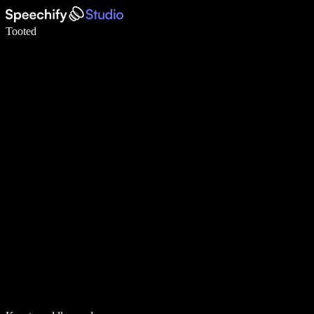
Kirjuta häälega 5× kiiremini
Tooted
Loe lähemalt