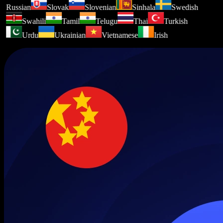
Russian
Slovak
Slovenian
Sinhala
Swedish
Swahili
Tamil
Telugu
Thai
Turkish
Urdu
Ukrainian
Vietnamese
Irish