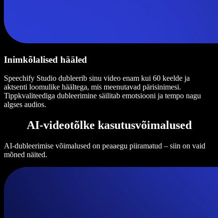
Inimkõlalised hääled
Speechify Studio dubleerib sinu video enam kui 60 keelde ja
aktsenti loomulike häältega, mis meenutavad pärisinimesi.
Tippkvaliteediga dubleerimine säilitab emotsiooni ja tempo nagu
algses audios.
AI-videotõlke kasutusvõimalused
AI-dubleerimise võimalused on peaaegu piiramatud – siin on vaid
mõned näited.