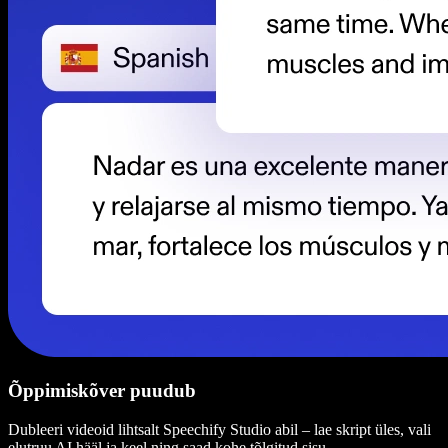
Õppimiskõver puudub
Dubleeri videoid lihtsalt Speechify Studio abil – lae skript üles, vali
elutruu AI hääl ja keel ning saad kohe tõlgitud sisu.