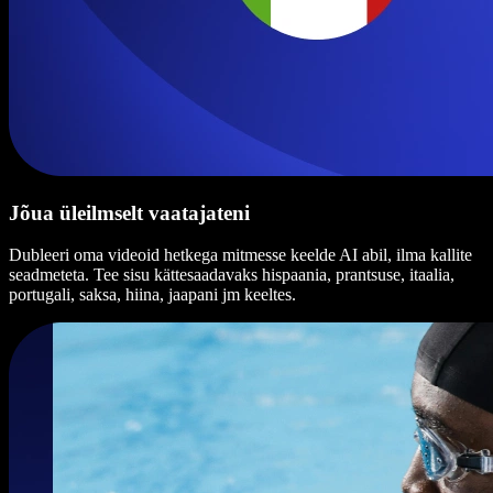
Jõua üleilmselt vaatajateni
Dubleeri oma videoid hetkega mitmesse keelde AI abil, ilma kallite
seadmeteta. Tee sisu kättesaadavaks hispaania, prantsuse, itaalia,
portugali, saksa, hiina, jaapani jm keeltes.