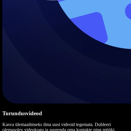
Turundusvideod
Kasva ülemaailmseks ilma uusi videoid tegemata. Dubleeri
olemasolev videokogu ja suurenda oma kontakte ning müüki.