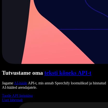
Tutvustame oma
teksti kõneks API-t
Jagame
AI-hääle
API-t, mis annab Speechify loomulikud ja hinnatud
AI-hääled arendajatele.
Taotle API ligipääsu
Uuri lähemalt