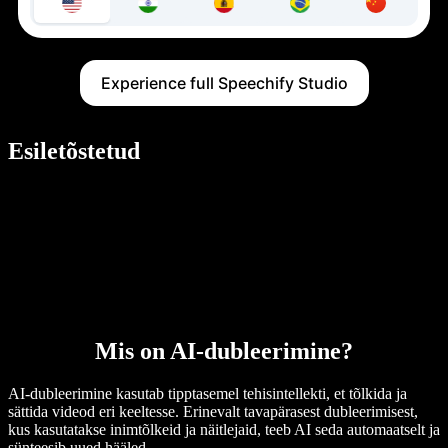
Experience full Speechify Studio
Esiletõstetud
Mis on AI-dubleerimine?
AI-dubleerimine kasutab tipptasemel tehisintellekti, et tõlkida ja
sättida videod eri keeltesse. Erinevalt tavapärasest dubleerimisest,
kus kasutatakse inimtõlkeid ja näitlejaid, teeb AI seda automaatselt ja
sünteesib uued hääled.