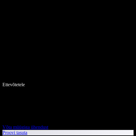
Ettevõtetele
Võta müügiga ühendust
Proovi tasuta