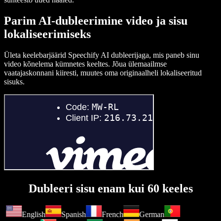
Parim AI-dubleerimine video ja sisu
lokaliseerimiseks
Ületa keelebarjäärid Speechify AI dubleerijaga, mis paneb sinu
video kõnelema kümnetes keeltes. Jõua ülemaailmse
vaatajaskonnani kiiresti, muutes oma originaalheli lokaliseeritud
sisuks.
Dubleeri sisu enam kui 60 keeles
English
Spanish
French
German