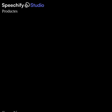
Escriu 5× més ràpid amb la veu
Productes
Més informació