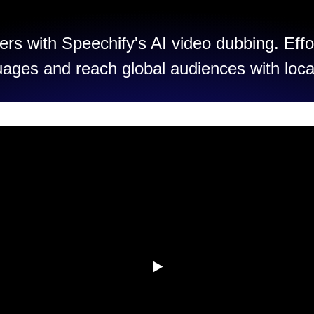
rs with Speechify's AI video dubbing. Effo
uages and reach global audiences with loca