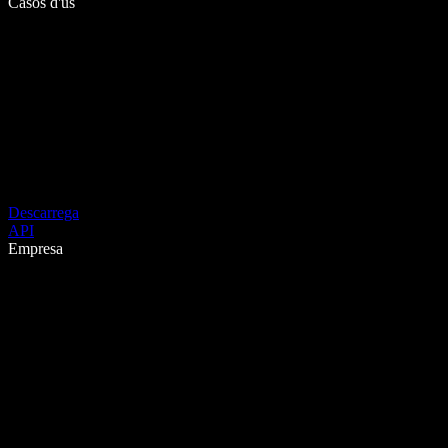
Casos d'ús
Descarrega
API
Empresa