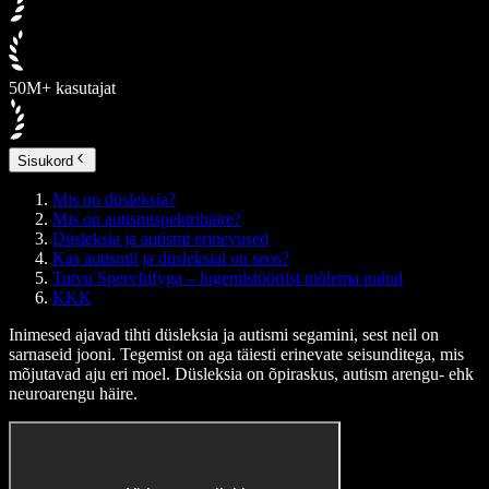
50M+ kasutajat
Sisukord
Mis on düsleksia?
Mis on autismispektrihäire?
Düsleksia ja autismi erinevused
Kas autismil ja düsleksial on seos?
Tutvu Speechifyga – lugemistööriist mõlema puhul
KKK
Inimesed ajavad tihti düsleksia ja autismi segamini, sest neil on
sarnaseid jooni. Tegemist on aga täiesti erinevate seisunditega, mis
mõjutavad aju eri moel. Düsleksia on õpiraskus, autism arengu- ehk
neuroarengu häire.