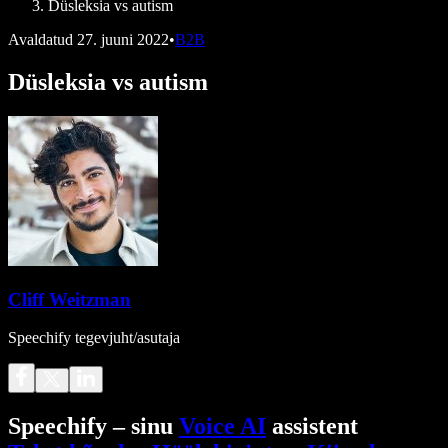
Düsleksia vs autism
Avaldatud
27. juuni 2022
•
B2B
Düsleksia vs autism
Cliff Weitzman
Speechify tegevjuht/asutaja
Speechify – sinu
Voice AI
assistent