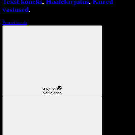
Tekst kõneks
.
Häälekirjutus
.
Kiired
vastused
.
Proovi tasuta
Gwyneth
Näitlejanna