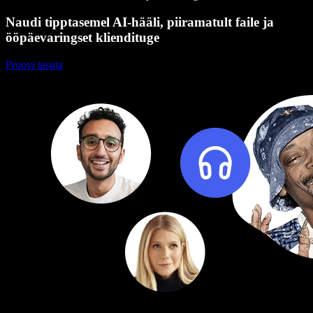
Naudi tipptasemel AI-hääli, piiramatult faile ja
ööpäevaringset kliendituge
Proovi tasuta