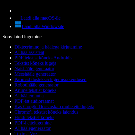
Laadi alla macOS-ile
Laadi alla Windowsile
Soovitatud lugemine
Dikteerimine ja häälega kirjutamine
AI häälassistent
PDF tekstist kõneks Androidis
Tekstist kõneks lugeja
Naishääle generaator
Meeshääle generaator
Parimad düsleksia lugemisrakendused
Robotihääle generaator
Anime tekstist kõneks
AI häälemuutja
PDF-ist audioraamat
Kas Google Docs oskab mulle ette lugeda
Chrome’i tekstist kõneks laiendus
Hindi tekstist kõneks
PDF-i ettelugemine
AI häälegeneraator
Texto a Voz