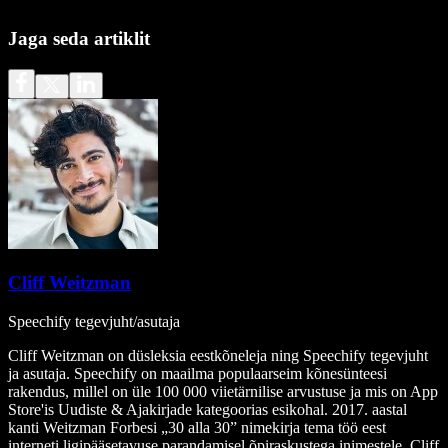
Jaga seda artiklit
Cliff Weitzman
Speechify tegevjuht/asutaja
Cliff Weitzman on düsleksia eestkõneleja ning Speechify tegevjuht
ja asutaja. Speechify on maailma populaarseim kõnesünteesi
rakendus, millel on üle 100 000 viietärnilise arvustuse ja mis on App
Store'is Uudiste & Ajakirjade kategoorias esikohal. 2017. aastal
kanti Weitzman Forbesi „30 alla 30” nimekirja tema töö eest
interneti ligipääsetavuse parandamisel õpiraskustega inimestele. Cliff