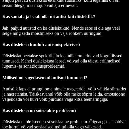
Paljud peavad düsleksiat ekslikult autismiks, kuid tegemist on eri
seisunditega, mis mõjutavad aju erinevalt.
Kas samal ajal saab olla nii autist kui düslektik?
Jah, paljud autistid on ka düslektikud. Nende seos ei ole aga veel
selge ning seda mõistmiseks on vaja rohkem uuringuid.
Kas düsleksia kuulub autismispektrisse?
Düsleksiat peetakse spektrihäireks, millel on erinevad kognitiivsed
tunnused. Kahel düsleksiaga lapsel võivad olla täiesti eriilmelised
lugemis- ja sõnatöötlusprobleemid.
Millised on sagedasemad autismi tunnused?
Autistlik laps ei pruugi oma nimele reageerida, võib vältida silmsidet
ja naeratamist. Täiskasvanul võib olla raske sõpru leida, emotsioone
väljendada või huvi võib piirduda väga kitsa teemaringiga.
Kas düsleksia on sotsiaalne probleem?
Düsleksia ei ole iseenesest sotsiaalne probleem. Õigeaegse ja sobiva
toe korral võivad sotsiaalsed mõjud olla väga väikesed.