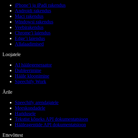
iPhone’i ja iPadi rakendus
Androidi rakendus
Maci rakendus
Windowsi rakendus
Veebirakendus
Chrome’i laiendus
Edge’i laiendus
Allalaadimised
Loojatele
AI häälegeneraator
Dubleerimine
Hääle kloonimine
Speechify Work
Ärile
Speechify arendajatele
Meeskondadele
Haridusele
Tekstist kõneks API dokumentatsioon
Hääleagentide API dokumentatsioon
Ettevõttest