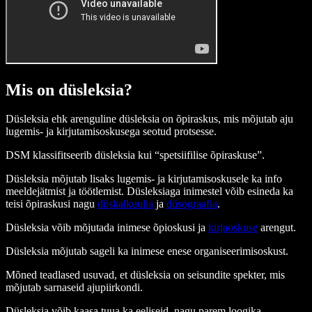
Mis on düsleksia?
Düsleksia ehk arenguline düsleksia on õpiraskus, mis mõjutab aju
lugemis- ja kirjutamisoskusega seotud protsesse.
DSM klassifitseerib düsleksia kui “spetsiifilise õpiraskuse”.
Düsleksia mõjutab lisaks lugemis- ja kirjutamisoskusele ka info
meeldejätmist ja töötlemist. Düsleksiaga inimestel võib esineda ka
teisi õpiraskusi nagu
düskalkuulia
ja
düsograafia
.
Düsleksia võib mõjutada inimese õpioskusi ja
kirjaoskuse
arengut.
Düsleksia mõjutab sageli ka inimese enese organiseerimisoskust.
Mõned teadlased usuvad, et düsleksia on seisundite spekter, mis
mõjutab sarnaseid ajupiirkondi.
Düsleksia võib kaasa tuua ka eeliseid, nagu parem loogika,