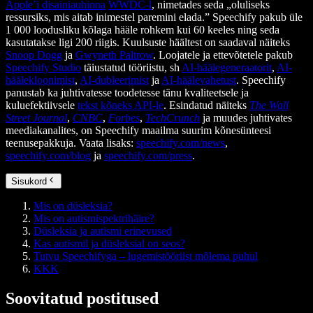
Apple’i disainiauhinna
WWDC-l
, nimetades seda „oluliseks
ressursiks, mis aitab inimestel paremini elada.” Speechify pakub üle
1 000 loodusliku kõlaga hääle rohkem kui 60 keeles ning seda
kasutatakse ligi 200 riigis. Kuulsuste häältest on saadaval näiteks
Snoop Dogg
ja
Gwyneth Paltrow
. Loojatele ja ettevõtetele pakub
Speechify Studio
täiustatud tööriistu, sh
AI-häälegeneraatorit
,
AI-
häälekloonimist
,
AI-dubleerimist
ja
AI-häälevahetust
. Speechify
panustab ka juhtivatesse toodetesse tänu kvaliteetsele ja
kuluefektiivsele
tekst kõneks API-le
. Esindatud näiteks
The Wall
Street Journal
,
CNBC
,
Forbes
,
TechCrunch
ja muudes juhtivates
meediakanalites, on Speechify maailma suurim kõnesünteesi
teenusepakkuja. Vaata lisaks:
speechify.com/news
,
speechify.com/blog
ja
speechify.com/press
.
Sisukord
Mis on düsleksia?
Mis on autismispektrihäire?
Düsleksia ja autismi erinevused
Kas autismil ja düsleksial on seos?
Tutvu Speechifyga – lugemistööriist mõlema puhul
KKK
Soovitatud postitused