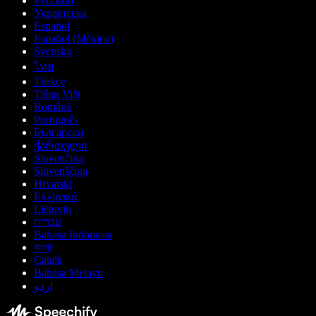
Русский
Українська
Español
Español (México)
Svenska
ไทย
Türkçe
Tiếng Việt
Română
Português
Български
ქართული
Slovenčina
Slovenščina
Hrvatski
Ελληνικά
Lietuvių
עברית
Bahasa Indonesia
বাংলা
Català
Bahasa Melayu
اردو