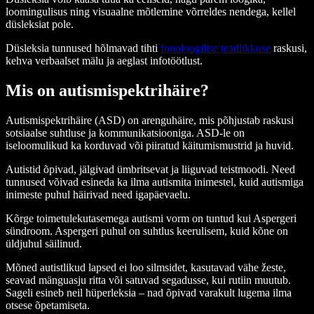
loomingulisus ning visuaalne mõtlemine võrreldes nendega, kellel
düsleksiat pole.
Düsleksia tunnused hõlmavad tihti
fonoloogilise teadlikkuse
raskusi,
kehva verbaalset mälu ja aeglast infotöötlust.
Mis on autismispektrihäire?
Autismispektrihäire (ASD) on arenguhäire, mis põhjustab raskusi
sotsiaalse suhtluse ja kommunikatsiooniga. ASD-le on
iseloomulikud ka korduvad või piiratud käitumismustrid ja huvid.
Autistid õpivad, jälgivad ümbritsevat ja liiguvad teistmoodi. Need
tunnused võivad esineda ka ilma autismita inimestel, kuid autismiga
inimeste puhul häirivad need igapäevaelu.
Kõrge toimetulekutasemega autismi vorm on tuntud kui Aspergeri
sündroom. Aspergeri puhul on suhtlus keerulisem, kuid kõne on
üldjuhul säilinud.
Mõned autistlikud lapsed ei loo silmsidet, kasutavad vähe žeste,
seavad mänguasju ritta või satuvad segadusse, kui rutiin muutub.
Sageli esineb neil hüperleksia – nad õpivad varakult lugema ilma
otsese õpetamiseta.