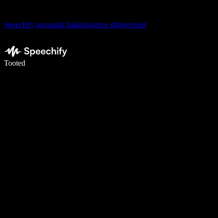
Speechify tutvustab häälekirjutuse dikteerimist
Kirjuta häälega 5× kiiremini
Tooted
Loe lähemalt