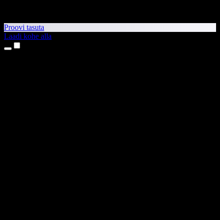
Proovi tasuta
Laadi kohe alla
Tooted
Tekst kõneks
iPhone’i ja iPadi rakendused
Androidi rakendus
Chrome’i laiendus
Edge’i laiendus
Veebirakendus
Maci rakendus
Windowsi rakendus