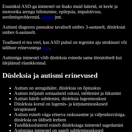
Enamikul ASD-ga inimestel on lisaks muid häireid, nt keele ja
motoorika arengu hilistumine, epilepsia, impulsiivsus,
seedimisprobleemid,
ärevus
jmt.
Autismi diagnoos pannakse tavaliselt umbes 3-aastaselt, düsleksiat
umbes 6-aastaselt.
Teadlased ei tea veel, kas ASD puhul on tegemist aju struktuuri või
talitluse erinevustega
ajus
.
Autismiga inimestel võib düsleksia esineda sama tõenäoliselt kui
ülejäänud elanikkonnal.
Düsleksia ja autismi erinevused
Autism on arenguhäire, düsleksia on õpiraskus
Autism mõjutab sotsiaalseid oskusi, mõtlemist ja liikumist
Autism häirib suhtlemist, düsleksia lugemisoskust
Düsleksia korral on lugemis- ja kirjutamisraskused
tavapärased
Autism esineb väga erineva raskusastme ja väljendusviisiga,
düsleksia on üldiselt leebem
Tundlikkushäireid esineb düsleksiaga inimestel sagedamini
Autismiga inimestel on sageli suhtlemisraskused