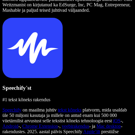
Weitzmanist on kirjutanud ka EdSurge, Inc, PC Mag, Entrepreneur,
Mashable ja paljud teised juhtivad väljaanded.
Speechify'st
#1 tekst kõneks rakendus
Speechify
on maailma juhtiv
tekst kõneks
platvorm, mida usaldab
üle 50 miljoni kasutaja ja millele on antud enam kui 500 000
viietärnilist arvustust selle tekstist kõneks tehnoloogia eest
iOS
-,
Android
-,
Chrome Extension
-,
veebirakendus
- ja
Mac desktop
-
rakendustes. 2025. aastal pälvis Speechify
Apple’ilt
prestiižse