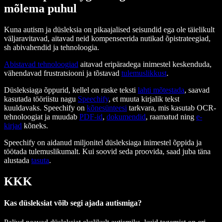
mõlema puhul
Kuna autism ja düsleksia on pikaajalised seisundid ega ole täielikult
väljaravitavad, aitavad neid kompenseerida nutikad õpistrateegiad,
sh abivahendid ja tehnoloogia.
Abistavad tehnoloogiad
aitavad eripäradega inimestel keskenduda,
vähendavad frustratsiooni ja tõstavad
tulemuslikkust
.
Düsleksiaga õppurid, kellel on raske teksti
lahti mõtestada
, saavad
kasutada tööriistu nagu
Speechify
, et muuta kirjalik tekst
kuuldavaks. Speechify on
kõnesünteesi
tarkvara, mis kasutab OCR-
tehnoloogiat ja muudab
PDF-id
,
dokumendid
, raamatud ning
e-
kirjad
kõneks.
Speechify on aidanud miljonitel düsleksiaga inimestel õppida ja
töötada tulemuslikumalt. Kui soovid seda proovida, saad juba täna
alustada
tasuta
.
KKK
Kas düsleksiat võib segi ajada autismiga?