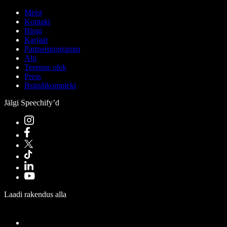
Meist
Kontakt
Blogi
Karjäär
Partnerprogramm
Abi
Teenuse olek
Press
Brändikomplekt
Jälgi Speechify’d
Laadi rakendus alla