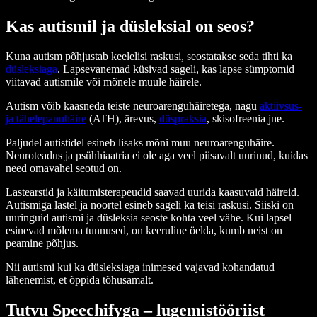
Kas autismil ja düsleksial on seos?
Kuna autism põhjustab keelelisi raskusi, seostatakse seda tihti ka
düsleksiaga
. Lapsevanemad küsivad sageli, kas lapse sümptomid
viitavad autismile või mõnele muule häirele.
Autism võib kaasneda teiste neuroarenguhäiretega, nagu
aktiivsus-
ja tähelepanuhäire
(ATH), ärevus,
düspraksia
, skisofreenia jne.
Paljudel autistidel esineb lisaks mõni muu neuroarenguhäire.
Neuroteadus ja psühhiaatria ei ole aga veel piisavalt uurinud, kuidas
need omavahel seotud on.
Lastearstid ja käitumisterapeudid saavad uurida kaasuvaid häireid.
Autismiga lastel ja noortel esineb sageli ka teisi raskusi. Siiski on
uuringuid autismi ja düsleksia seoste kohta veel vähe. Kui lapsel
esinevad mõlema tunnused, on keeruline öelda, kumb neist on
peamine põhjus.
Nii autismi kui ka düsleksiaga inimesed vajavad kohandatud
lähenemist, et õppida tõhusamalt.
Tutvu Speechifyga – lugemistööriist