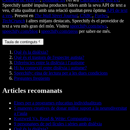
Speechify també impulsa productes líders amb la seva API de text a
veu, d'alta qualitat i amb una relació qualitat-preu òptima
API de text
a veu
. Present en
The Wall Street Journal
,
CNBC
,
Forbes
,
TechCrunch
i altres mitjans destacats, Speechify és el proveïdor de
text a veu més gran del món. Visiteu
speechify.com/news
,
speechify.com/blog
i
speechify.com/press
per saber-ne més.
Taula de continguts
Què és la dislèxia?
Què és el trastorn de l'espectre autista?
Diferències entre la dislèxia i l’autisme
Hi ha connexió entre dislèxia i autisme?
Speechify: eina de lectura per a les dues condicions
Preguntes freqüents
Articles recomanats
Eines per a programes educatius individualitzats
5 maneres creatives de donar millor suport a la neurodiversitat
a l’aula
Kurzweil Vs. Read & Write: Comparativa
9 personatges de pel·lícules i sèries amb dislèxia
Què és la dislèxia?