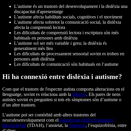
L'autisme és un trastorn del desenvolupament i la dislèxia una
discapacitat d'aprenentatge
L'autisme afecta habilitats socials, cognitives i el moviment
L'autisme afecta sobretot la comunicació social, la dislèxia
afecta la comprensió lectora
Les dificultats de comprensió lectora i escriptura són més
habituals en persones amb dislèxia
L’autisme sol ser més variable i greu; la dislèxia és
generalment més lleu
Les dificultats de processament sensorial sovint es troben en
persones amb dislèxia
Les dificultats de comunicació són habituals en l’autisme
Hi ha connexió entre dislèxia i autisme?
Com que el trastorn de l'espectre autista comporta alteracions en el
llenguatge, sovint es relaciona amb la
dislèxia
. Els pares de nens
autistes sovint es pregunten si tots els símptomes són d’autisme o
d’un altre trastorn.
L'autisme pot ser comòrbid amb altres trastorns del
neurodesenvolupament com el
trastorn per dèficit d’atenció i
hiperactivitat
(TDAH), l’ansietat, la
dispraxia
, l’esquizofrènia, entre
d’altres.