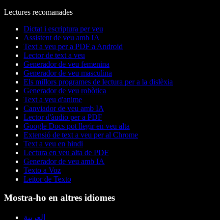
Lectures recomanades
Dictat i escriptura per veu
Assistent de veu amb IA
Text a veu per a PDF a Android
Lector de text a veu
Generador de veu femenina
Generador de veu masculina
Els millors programes de lectura per a la dislèxia
Generador de veu robòtica
Text a veu d'anime
Canviador de veu amb IA
Lector d'àudio per a PDF
Google Docs pot llegir en veu alta
Extensió de text a veu per al Chrome
Text a veu en hindi
Lectura en veu alta de PDF
Generador de veu amb IA
Texto a Voz
Leitor de Texto
Mostra-ho en altres idiomes
العربية