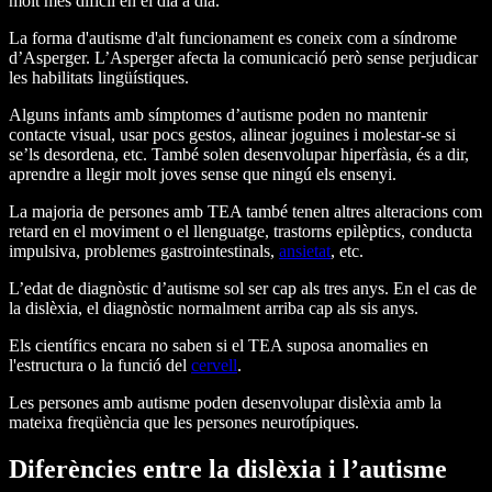
molt més difícil en el dia a dia.
La forma d'autisme d'alt funcionament es coneix com a síndrome
d’Asperger. L’Asperger afecta la comunicació però sense perjudicar
les habilitats lingüístiques.
Alguns infants amb símptomes d’autisme poden no mantenir
contacte visual, usar pocs gestos, alinear joguines i molestar-se si
se’ls desordena, etc. També solen desenvolupar hiperfàsia, és a dir,
aprendre a llegir molt joves sense que ningú els ensenyi.
La majoria de persones amb TEA també tenen altres alteracions com
retard en el moviment o el llenguatge, trastorns epilèptics, conducta
impulsiva, problemes gastrointestinals,
ansietat
, etc.
L’edat de diagnòstic d’autisme sol ser cap als tres anys. En el cas de
la dislèxia, el diagnòstic normalment arriba cap als sis anys.
Els científics encara no saben si el TEA suposa anomalies en
l'estructura o la funció del
cervell
.
Les persones amb autisme poden desenvolupar dislèxia amb la
mateixa freqüència que les persones neurotípiques.
Diferències entre la dislèxia i l’autisme