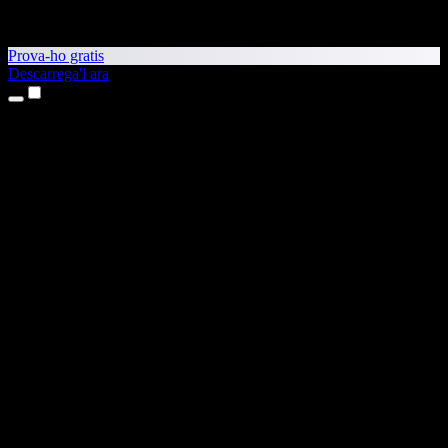
Prova-ho gratis
Descarrega'l ara
Productes
Text a veu
Aplicacions per a iPhone i iPad
Aplicació per a Android
Extensió per al Chrome
Extensió per a l'Edge
Aplicació web
Aplicació per al Mac
Aplicació per al Windows