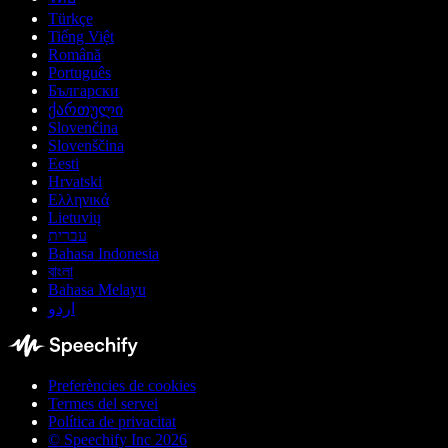
Türkçe
Tiếng Việt
Română
Português
Български
ქართული
Slovenčina
Slovenščina
Eesti
Hrvatski
Ελληνικά
Lietuvių
עברית
Bahasa Indonesia
বাংলা
Bahasa Melayu
اردو
Preferències de cookies
Termes del servei
Política de privacitat
© Speechify Inc 2026