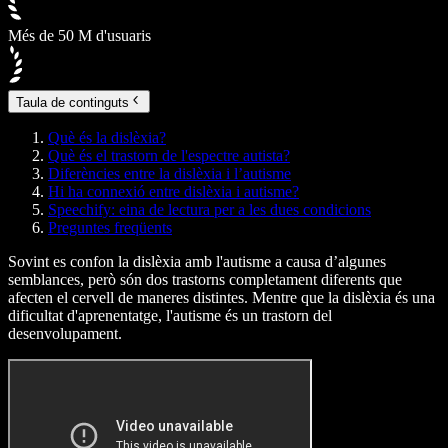
Més de 50 M d'usuaris
Taula de continguts
Què és la dislèxia?
Què és el trastorn de l'espectre autista?
Diferències entre la dislèxia i l’autisme
Hi ha connexió entre dislèxia i autisme?
Speechify: eina de lectura per a les dues condicions
Preguntes freqüents
Sovint es confon la dislèxia amb l'autisme a causa d’algunes
semblances, però són dos trastorns completament diferents que
afecten el cervell de maneres distintes. Mentre que la dislèxia és una
dificultat d'aprenentatge, l'autisme és un trastorn del
desenvolupament.