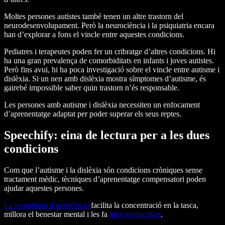
Moltes persones autistes també tenen un altre trastorn del
neurodesenvolupament. Però la neurociència i la psiquiatria encara
han d’explorar a fons el vincle entre aquestes condicions.
Pediatres i terapeutes poden fer un cribratge d’altres condicions. Hi
ha una gran prevalença de comorbiditats en infants i joves autistes.
Però fins avui, hi ha poca investigació sobre el vincle entre autisme i
dislèxia. Si un nen amb dislèxia mostra símptomes d’autisme, és
gairebé impossible saber quin trastorn n’és responsable.
Les persones amb autisme i dislèxia necessiten un enfocament
d’aprenentatge adaptat per poder superar els seus reptes.
Speechify: eina de lectura per a les dues
condicions
Com que l’autisme i la dislèxia són condicions cròniques sense
tractament mèdic, tècniques d’aprenentatge compensatori poden
ajudar aquestes persones.
La tecnologia d’assistència
facilita la concentració en la tasca,
millora el benestar mental i les fa
més productives
.