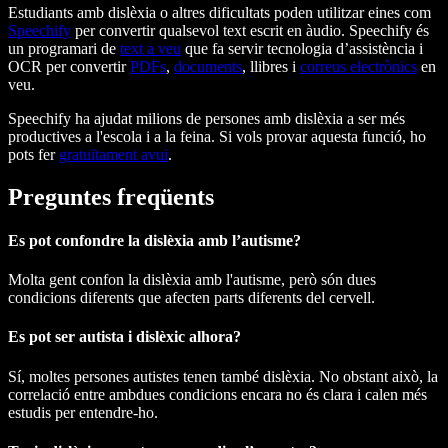
Estudiants amb dislèxia o altres dificultats poden utilitzar eines com
Speechify
per convertir qualsevol text escrit en àudio. Speechify és
un programari de
text a veu
que fa servir tecnologia d’assistència i
OCR per convertir
PDFs
,
documents
, llibres i
correus electrònics
en
veu.
Speechify ha ajudat milions de persones amb dislèxia a ser més
productives a l'escola i a la feina. Si vols provar aquesta funció, ho
pots fer
gratuïtament avui
.
Preguntes freqüents
Es pot confondre la dislèxia amb l’autisme?
Molta gent confon la dislèxia amb l'autisme, però són dues
condicions diferents que afecten parts diferents del cervell.
Es pot ser autista i dislèxic alhora?
Sí, moltes persones autistes tenen també dislèxia. No obstant això, la
correlació entre ambdues condicions encara no és clara i calen més
estudis per entendre-ho.