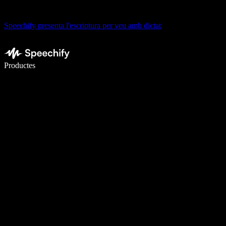
Speechify presenta l'escriptura per veu amb dictat
Escriu 5× més ràpid amb la veu
Productes
Més informació