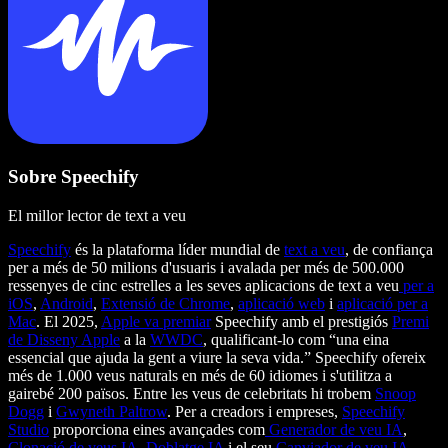
Sobre Speechify
El millor lector de text a veu
Speechify
és la plataforma líder mundial de
text a veu
, de confiança
per a més de 50 milions d'usuaris i avalada per més de 500.000
ressenyes de cinc estrelles a les seves aplicacions de text a veu
per a
iOS
,
Android
,
Extensió de Chrome
,
aplicació web
i
aplicació per a
Mac
. El 2025,
Apple va premiar
Speechify amb el prestigiós
Premi
de Disseny Apple
a la
WWDC
, qualificant-lo com “una eina
essencial que ajuda la gent a viure la seva vida.” Speechify ofereix
més de 1.000 veus naturals en més de 60 idiomes i s'utilitza a
gairebé 200 països. Entre les veus de celebritats hi trobem
Snoop
Dogg
i
Gwyneth Paltrow
. Per a creadors i empreses,
Speechify
Studio
proporciona eines avançades com
Generador de veu IA
,
Clonació de veus IA
,
Doblatge IA
i el seu
Canviador de veu IA
.