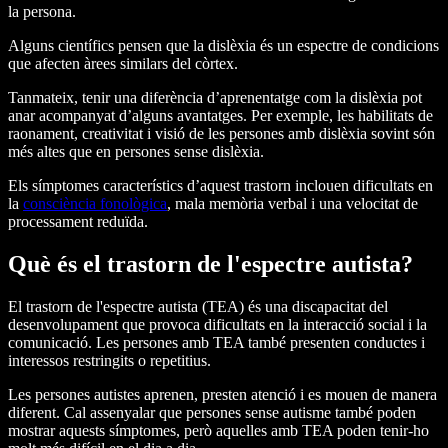
la persona.
Alguns científics pensen que la dislèxia és un espectre de condicions
que afecten àrees similars del còrtex.
Tanmateix, tenir una diferència d’aprenentatge com la dislèxia pot
anar acompanyat d’alguns avantatges. Per exemple, les habilitats de
raonament, creativitat i visió de les persones amb dislèxia sovint són
més altes que en persones sense dislèxia.
Els símptomes característics d’aquest trastorn inclouen dificultats en
la
consciència fonològica
, mala memòria verbal i una velocitat de
processament reduïda.
Què és el trastorn de l'espectre autista?
El trastorn de l'espectre autista (TEA) és una discapacitat del
desenvolupament que provoca dificultats en la interacció social i la
comunicació. Les persones amb TEA també presenten conductes i
interessos restringits o repetitius.
Les persones autistes aprenen, presten atenció i es mouen de manera
diferent. Cal assenyalar que persones sense autisme també poden
mostrar aquests símptomes, però aquelles amb TEA poden tenir-ho