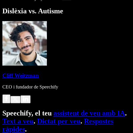
Dislèxia vs. Autisme
Cliff Weitzman
CEO i fundador de Speechify
Speechify, el teu
assistent de veu amb IA
.
Text a veu
.
Dictat per veu
.
Respostes
ràpides
.