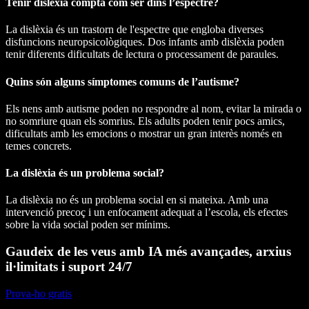
Tenir dislèxia compta com ser dins l’espectre?
La dislèxia és un trastorn de l'espectre que engloba diverses
disfuncions neuropsicològiques. Dos infants amb dislèxia poden
tenir diferents dificultats de lectura o processament de paraules.
Quins són alguns símptomes comuns de l’autisme?
Els nens amb autisme poden no respondre al nom, evitar la mirada o
no somriure quan els somrius. Els adults poden tenir pocs amics,
dificultats amb les emocions o mostrar un gran interès només en
temes concrets.
La dislèxia és un problema social?
La dislèxia no és un problema social en si mateixa. Amb una
intervenció precoç i un enfocament adequat a l’escola, els efectes
sobre la vida social poden ser mínims.
Gaudeix de les veus amb IA més avançades, arxius
il·limitats i suport 24/7
Prova-ho gratis