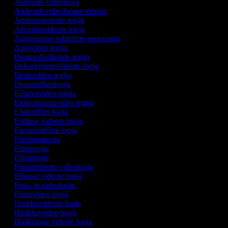
Aiatööde videolooja
Androidi videoloome tööriist
Animatsioonide tegija
Arvustusvideote looja
Automaatne subtiitrite generaator
Autovideo tegija
Biograafiafilmide tegija
Dekoreerimisvideote looja
Demovideo tegija
Draamafilmilooja
Eelarvevideo tegija
Ekskursioonivideo tegija
Eluloofilmi looja
Esitluse videote looja
Fantaasiafilmi looja
Filmitoimetaja
Filmitootja
Filmitootja
Filmitreilerite videolooja
Fitnessi videote looja
Foto- ja videolooja
Fännivideo looja
Haridusvideote looja
Hääldusvideo looja
Häälnäoga videote looja