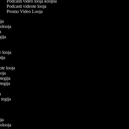
Podcasti video looja koopia
Podcasti videote looja
Promo Video Looja
gija
eolooja
ja
egija
a
e looja
ootja
eote looja
looja
otegija
eotegija
ja
e tegija
a
a
gija
eolooja