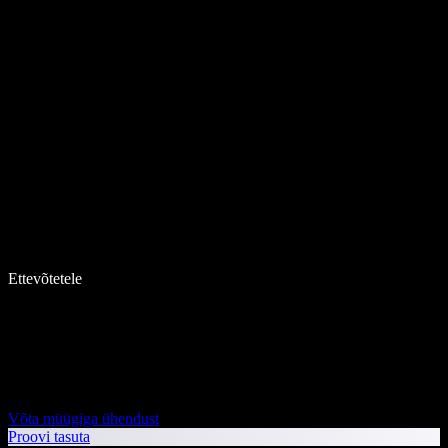
Ettevõtetele
Võta müügiga ühendust
Proovi tasuta