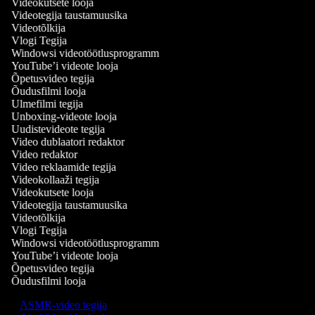
Videokutsete looja
Videotegija taustamuusika
Videotõlkija
Vlogi Tegija
Windowsi videotöötlusprogramm
YouTube’i videote looja
Õpetusvideo tegija
Õudusfilmi looja
Ulmefilmi tegija
Unboxing-videote looja
Uudistevideote tegija
Video dublaatori redaktor
Video redaktor
Video reklaamide tegija
Videokollaaži tegija
Videokutsete looja
Videotegija taustamuusika
Videotõlkija
Vlogi Tegija
Windowsi videotöötlusprogramm
YouTube’i videote looja
Õpetusvideo tegija
Õudusfilmi looja
ASMR-video tegija