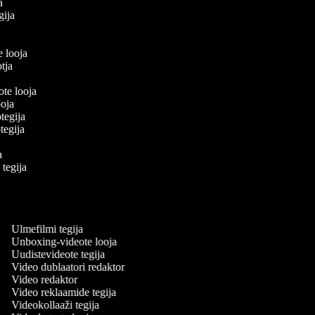
ja
egija
a
e looja
ootja
eote looja
looja
otegija
eotegija
ja
e tegija
a
a
Ulmefilmi tegija
Unboxing-videote looja
Uudistevideote tegija
Video dublaatori redaktor
Video redaktor
Video reklaamide tegija
Videokollaaži tegija