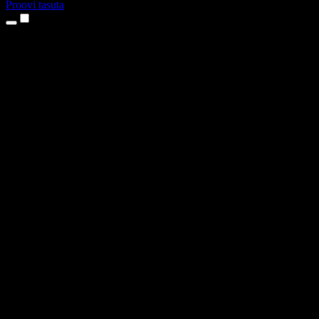
Proovi tasuta
Tooted
Tekst kõneks
iPhone’i ja iPadi rakendused
Androidi rakendus
Chrome’i laiendus
Edge’i laiendus
Veebirakendus
Maci rakendus
Windowsi rakendus
AI häältegeneraator
Pealelugemine
Dublaaž
Hääle kloonimine