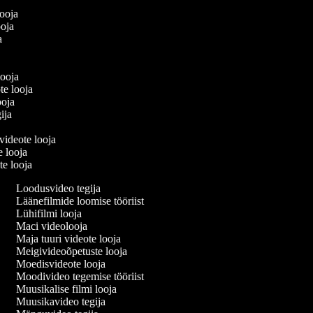
a
 looja
looja
ja
a
 looja
te looja
looja
gija
 videote looja
e looja
te looja
Loodusvideo tegija
Läänefilmide loomise tööriist
Lühifilmi looja
Maci videolooja
Maja tuuri videote looja
Meigivideoõpetuste looja
Moedisvideote looja
Moodivideo tegemise tööriist
Muusikalise filmi looja
Muusikavideo tegija