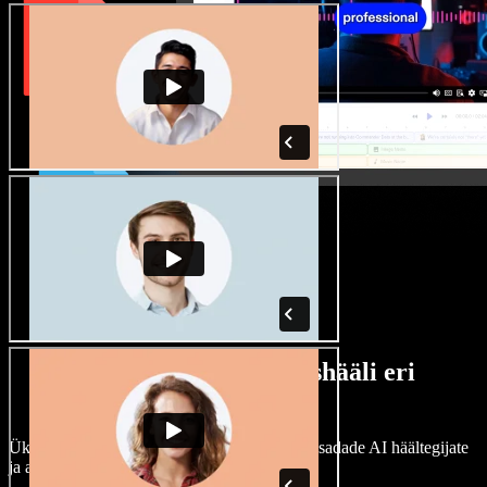
Lai valik mees- ja naishääli eri
aktsentidega
Ükski projekt ei pea kõlama ühtemoodi. Vali sadade AI häältegijate
ja aktsentide hulgast ning kohanda neid.