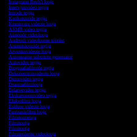
Instagrami Reels'i looja
Intervjuuvideo tegija
Introde tegija
Karikatuuride tegija
Kinnisvara videote looja
ASMR-video tegija
Aiatööde videolooja
Androidi videoloome tööriist
Animatsioonide tegija
Arvustusvideote looja
Automaatne subtiitrite generaator
Autovideo tegija
Biograafiafilmide tegija
Dekoreerimisvideote looja
Demovideo tegija
Draamafilmilooja
Eelarvevideo tegija
Ekskursioonivideo tegija
Eluloofilmi looja
Esitluse videote looja
Fantaasiafilmi looja
Filmitoimetaja
Filmitootja
Filmitootja
Filmitreilerite videolooja