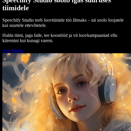
tiimidele
Speechify Studio teeb loovtiimide töö lihtsaks – nii soolo loojatele
kui suurtele ettevõtetele.
Halda tiimi, jaga faile, tee koostööd ja vii loovkampaaniad ellu
kiiremini kui kunagi varem.
Ava Studio