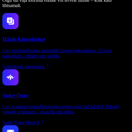
Olgu sul vaja tööriista endale või tervele tiimile – kõik käib
lihtsamalt.
Hääle kloonimine
Loo tehisintellektiga inimhääle kloone sekunditega. Ei vaja
paigaldust – töötab otse veebis.
Vaata hääle kloonimist
Voice Over
Loo reaalajas loomuliku kõlaga voice-over’eid AI abil. Tekstid,
videod, selgitused – ükskõik mis stiilis.
Vaata Voice Over’it