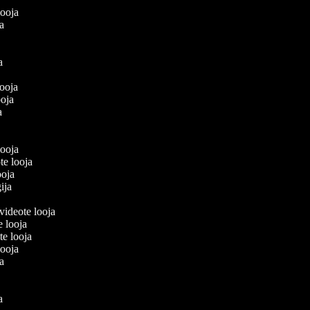
olooja
oja
ja
a
 looja
looja
ja
a
 looja
te looja
looja
gija
 videote looja
e looja
te looja
olooja
oja
ja