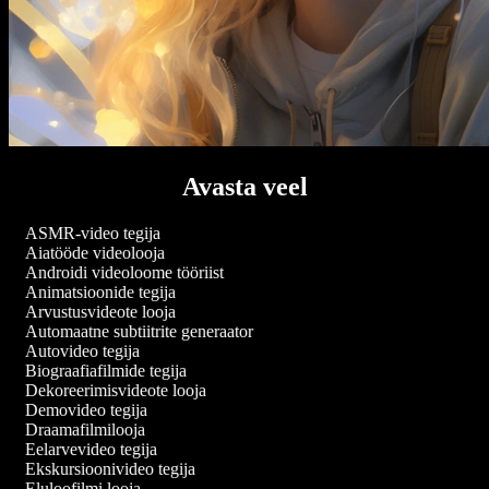
Avasta veel
ASMR-video tegija
Aiatööde videolooja
Androidi videoloome tööriist
Animatsioonide tegija
Arvustusvideote looja
Automaatne subtiitrite generaator
Autovideo tegija
Biograafiafilmide tegija
Dekoreerimisvideote looja
Demovideo tegija
Draamafilmilooja
Eelarvevideo tegija
Ekskursioonivideo tegija
Eluloofilmi looja