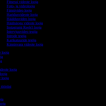
Fitnessi videote looja
Foto- ja videolooja
Fännivideo looja
Haridusvideote looja
Hääldusvideo looja
Häälnäoga videote looja
Instagrami Reels'i looja
Intervjuuvideo tegija
Introde tegija
Karikatuuride tegija
Kinnisvara videote looja
e looja
oja
ija
ideote looja
 looja
e looja
 tööriist
ooja
looja