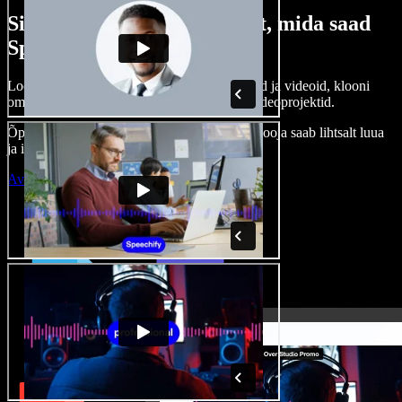
Siin on vaid väike osa sellest, mida saad
Speechify Studioga teha.
Loo voice-over’eid, kasuta tasuta pilte, helisid ja videoid, klooni
oma häält ja pane kokku terviklikud audio-videoprojektid.
Õppimiskõver puudub, kõik töötab veebis – looja saab lihtsalt luua
ja ideed kiiresti ellu viia.
Ava Studio