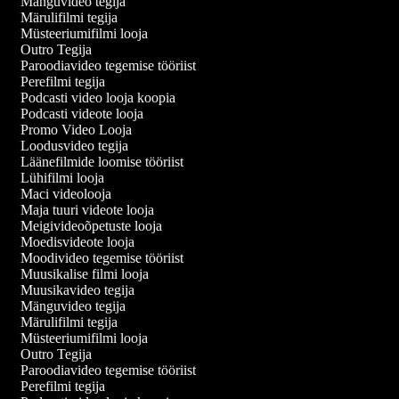
Mänguvideo tegija
Märulifilmi tegija
Müsteeriumifilmi looja
Outro Tegija
Paroodiavideo tegemise tööriist
Perefilmi tegija
Podcasti video looja koopia
Podcasti videote looja
Promo Video Looja
Loodusvideo tegija
Läänefilmide loomise tööriist
Lühifilmi looja
Maci videolooja
Maja tuuri videote looja
Meigivideoõpetuste looja
Moedisvideote looja
Moodivideo tegemise tööriist
Muusikalise filmi looja
Muusikavideo tegija
Mänguvideo tegija
Märulifilmi tegija
Müsteeriumifilmi looja
Outro Tegija
Paroodiavideo tegemise tööriist
Perefilmi tegija