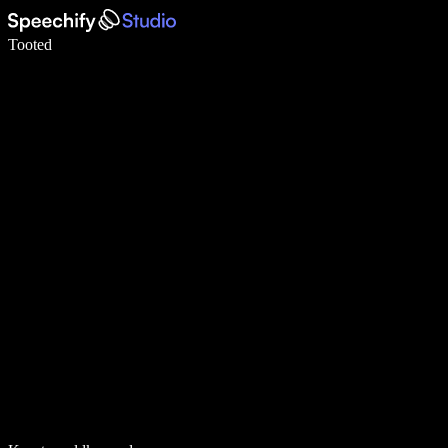
Kirjuta häälega 5× kiiremini
Tooted
Loe lähemalt