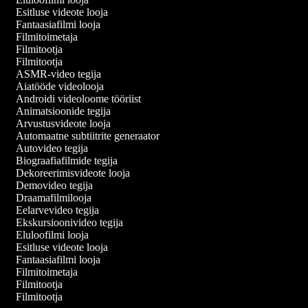
Esitluse videote looja
Fantaasiafilmi looja
Filmitoimetaja
Filmitootja
Filmitootja
ASMR-video tegija
Aiatööde videolooja
Androidi videoloome tööriist
Animatsioonide tegija
Arvustusvideote looja
Automaatne subtiitrite generaator
Autovideo tegija
Biograafiafilmide tegija
Dekoreerimisvideote looja
Demovideo tegija
Draamafilmilooja
Eelarvevideo tegija
Ekskursioonivideo tegija
Eluloofilmi looja
Esitluse videote looja
Fantaasiafilmi looja
Filmitoimetaja
Filmitootja
Filmitootja