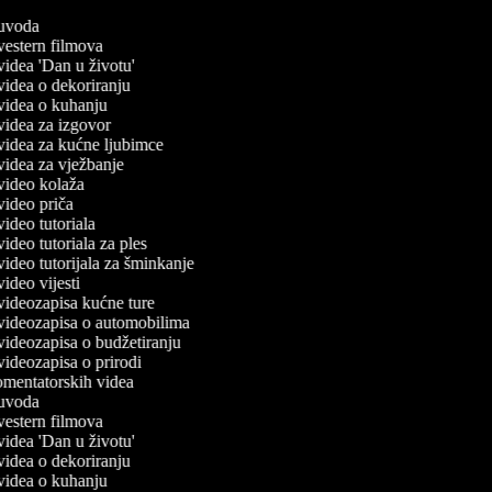
č uvoda
 vestern filmova
 videa 'Dan u životu'
 videa o dekoriranju
č videa o kuhanju
 videa za izgovor
č videa za kućne ljubimce
 videa za vježbanje
č video kolaža
 video priča
 video tutoriala
 video tutoriala za ples
 video tutorijala za šminkanje
 video vijesti
č videozapisa kućne ture
č videozapisa o automobilima
 videozapisa o budžetiranju
 videozapisa o prirodi
komentatorskih videa
č uvoda
 vestern filmova
 videa 'Dan u životu'
 videa o dekoriranju
č videa o kuhanju