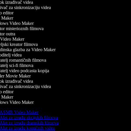
k izrađivač videa
vač za sinkronizaciju videa
 editor
 Maker
ows Video Maker
or misterioznih filmova
or outra
Video Maker
jski kreator filmova
inska glazba za Video Maker
itelj videa
atelj romantičnih filmova
telj sci-fi filmova
telj video podcasta kopija
ler Movie Maker
k izrađivač videa
vač za sinkronizaciju videa
 editor
 Maker
ows Video Maker
ASMR Video Maker
Alat za izradu akcijskih filmova
Alat za izradu dramskih filmova
Alat za izradu komičnih videa