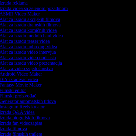
Izrada reklama
Izrada videa sa zelenom pozadinom
ASMR Video Maker
Alat za izradu akcijskih filmova
Alat za izradu dramskih filmova
Alat za izradu komičnih videa
Alat za izradu modnih haul videa
Alat za izradu teaser videa
Alat za izradu unboxing videa
Alat za izradu video intervjua
Alat za izradu video podcasta
Alat za izradu video prezentacija
Alat za video svjedočanstva
Android Video Maker
DIY izrađivač videa
Fantasy Movie Maker
Filmski editor
Filmski proizvođač
Generator automatskih titlova
Instagram Reels kreator
Izrada Q&A videa
Izrada biografskih filmova
Izrada fan videozapisa
Izrada filmova
Izrada filmskih trailera