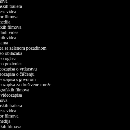
ilmova
lmskih trailera
tness videa
oror filmova
omedija
atkih filmova
odnih videa
tnih videa
eklama
idea sa zelenom pozadinom
ideo obilazaka
ideo oglasa
ideo pozivnica
deozapisa o vrtlarstvu
deozapisa o čišćenju
ideozapisa s govorom
ideozapisa za društvene mreže
ografskih filmova
an videozapisa
ilmova
lmskih trailera
tness videa
oror filmova
omedija
atkih filmova