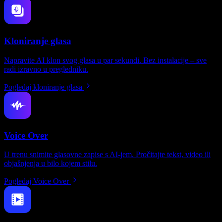
Kloniranje glasa
Napravite AI klon svog glasa u par sekundi. Bez instalacije – sve
radi izravno u pregledniku.
Pogledaj kloniranje glasa
Voice Over
U trenu snimite glasovne zapise s AI-jem. Pročitajte tekst, video ili
objašnjenja u bilo kojem stilu.
Pogledaj Voice Over