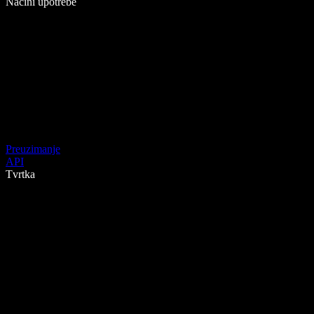
Načini upotrebe
Preuzimanje
API
Tvrtka