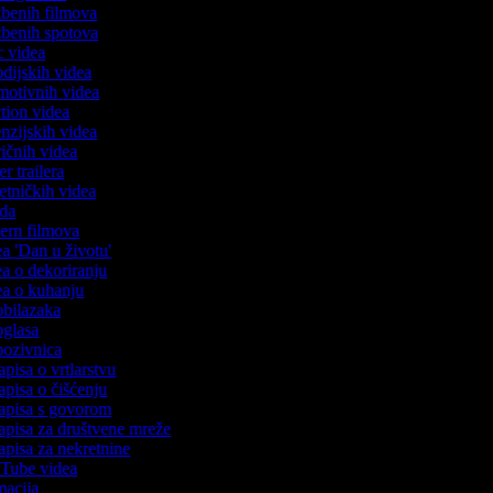
azbenih filmova
azbenih spotova
ic videa
rodijskih videa
omotivnih videa
action videa
cenzijskih videa
iričnih videa
ser trailera
jetničkih videa
voda
stern filmova
dea 'Dan u životu'
dea o dekoriranju
dea o kuhanju
 obilazaka
 oglasa
 pozivnica
apisa o vrtlarstvu
zapisa o čišćenju
zapisa s govorom
zapisa za društvene mreže
zapisa za nekretnine
ouTube videa
imacija