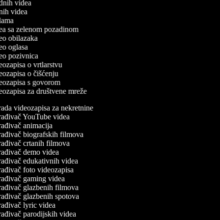
odnih videa
tnih videa
eklama
idea sa zelenom pozadinom
ideo obilazaka
ideo oglasa
ideo pozivnica
deozapisa o vrtlarstvu
deozapisa o čišćenju
ideozapisa s govorom
ideozapisa za društvene mreže
ada videozapisa za nekretnine
rađivač YouTube videa
ađivač animacija
ađivač biografskih filmova
ađivač crtanih filmova
rađivač demo videa
ađivač edukativnih videa
ađivač foto videozapisa
rađivač gaming videa
ađivač glazbenih filmova
ađivač glazbenih spotova
ađivač lyric videa
ađivač parodijskih videa