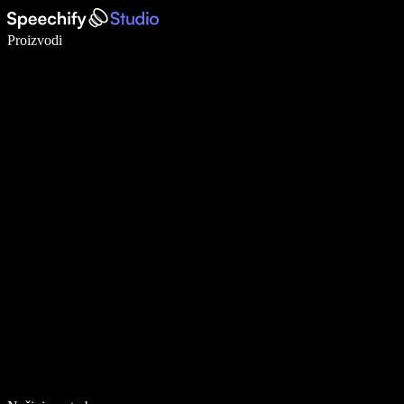
Pišite 5× brže uz glasovno diktiranje
Proizvodi
Saznajte više