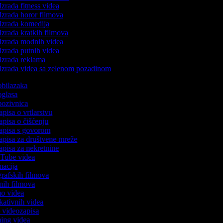
Izrada fitness videa
Izrada horor filmova
Izrada komedija
Izrada kratkih filmova
Izrada modnih videa
Izrada putnih videa
Izrada reklama
Izrada videa sa zelenom pozadinom
 obilazaka
 oglasa
 pozivnica
apisa o vrtlarstvu
zapisa o čišćenju
zapisa s govorom
zapisa za društvene mreže
zapisa za nekretnine
ouTube videa
imacija
ografskih filmova
tanih filmova
emo videa
ukativnih videa
to videozapisa
ming videa