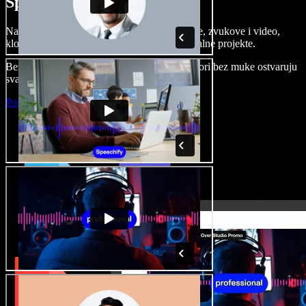
Speechify Studiju.
Napravite voice overe, dodajte besplatne slike, zvukove i video,
klonirajte svoj glas i složite sjajne audio-vizualne projekte.
Bez učenja i sve dostupno u pregledniku, autori bez muke ostvaruju
svaku kreativnu ideju.
Pokreni Studio