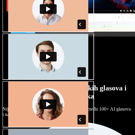
Veliki izbor muških i ženskih glasova i
raznih naglasaka
Nijedan projekt ne mora zvučati isto. Birajte među 100+ AI glasova
i naglasaka i prilagodite ih sebi.