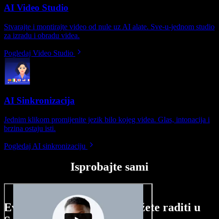
AI Video Studio
Stvarajte i montirajte video od nule uz AI alate. Sve-u-jednom studio
za izradu i obradu videa.
Pogledaj Video Studio
AI Sinkronizacija
Jednim klikom promijenite jezik bilo kojeg videa. Glas, intonacija i
brzina ostaju isti.
Pogledaj AI sinkronizaciju
Isprobajte sami
Evo malog pregleda što možete raditi u