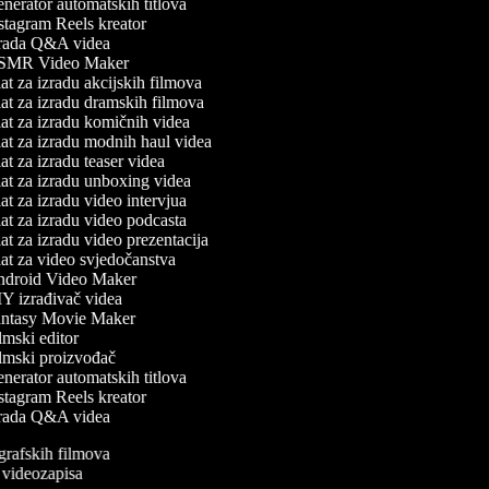
erator automatskih titlova
tagram Reels kreator
rada Q&A videa
MR Video Maker
t za izradu akcijskih filmova
t za izradu dramskih filmova
t za izradu komičnih videa
t za izradu modnih haul videa
t za izradu teaser videa
t za izradu unboxing videa
t za izradu video intervjua
t za izradu video podcasta
t za izradu video prezentacija
t za video svjedočanstva
droid Video Maker
Y izrađivač videa
ntasy Movie Maker
mski editor
lmski proizvođač
erator automatskih titlova
tagram Reels kreator
rada Q&A videa
ografskih filmova
an videozapisa