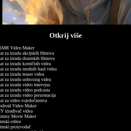
Otkrij više
MR Video Maker
t za izradu akcijskih filmova
t za izradu dramskih filmova
t za izradu komičnih videa
t za izradu modnih haul videa
t za izradu teaser videa
t za izradu unboxing videa
t za izradu video intervjua
t za izradu video podcasta
t za izradu video prezentacija
t za video svjedočanstva
droid Video Maker
Y izrađivač videa
ntasy Movie Maker
mski editor
lmski proizvođač