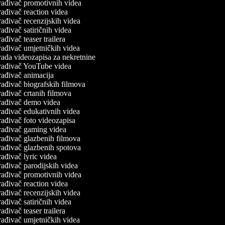
ađivač promotivnih videa
ađivač reaction videa
ađivač recenzijskih videa
ađivač satiričnih videa
ađivač teaser trailera
ađivač umjetničkih videa
ada videozapisa za nekretnine
rađivač YouTube videa
ađivač animacija
ađivač biografskih filmova
ađivač crtanih filmova
rađivač demo videa
ađivač edukativnih videa
ađivač foto videozapisa
rađivač gaming videa
ađivač glazbenih filmova
ađivač glazbenih spotova
ađivač lyric videa
ađivač parodijskih videa
ađivač promotivnih videa
ađivač reaction videa
ađivač recenzijskih videa
ađivač satiričnih videa
ađivač teaser trailera
ađivač umjetničkih videa