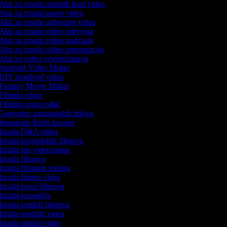
Alat za izradu modnih haul videa
Alat za izradu teaser videa
Alat za izradu unboxing videa
Alat za izradu video intervjua
Alat za izradu video podcasta
Alat za izradu video prezentacija
Alat za video svjedočanstva
Android Video Maker
DIY izrađivač videa
Fantasy Movie Maker
Filmski editor
Filmski proizvođač
Generator automatskih titlova
Instagram Reels kreator
Izrada Q&A videa
Izrada biografskih filmova
Izrada fan videozapisa
Izrada filmova
Izrada filmskih trailera
Izrada fitness videa
Izrada horor filmova
Izrada komedija
Izrada kratkih filmova
Izrada modnih videa
Izrada putnih videa