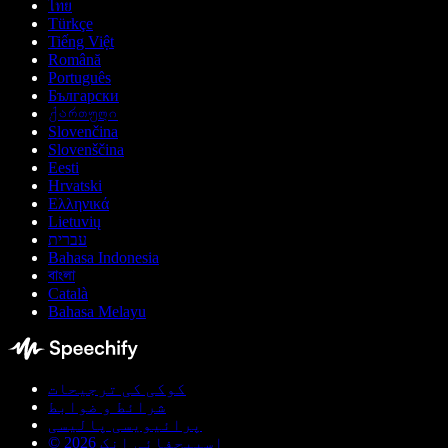
ไทย
Türkçe
Tiếng Việt
Română
Português
Български
ქართული
Slovenčina
Slovenščina
Eesti
Hrvatski
Ελληνικά
Lietuvių
עברית
Bahasa Indonesia
বাংলা
Català
Bahasa Melayu
کوکی کی ترجیحات
شرائط و ضوابط
پرائیویسی پالیسی
© اسپیچفائی انک 2026