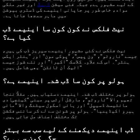
کے لیے مشہور ہے، جبکہ فنی میشن
ڈبنگ
اور غیر ملکی
مواد، خاص طور پر جاپانی اینیمے کی ڈسٹری بیوشن
میں ماہر سمجھا جاتا ہے۔
نیٹ فلکس نے کون کون سا اینیمے ڈب
کیا ہے؟
نیٹ فلکس نے کئی مشہور اینیمے سیریز ڈب کی ہیں،
جیسے "ناروٹو"، "ون پیس"، "پوکی مون" اور "ہنٹر ایکس
ہنٹر"۔ اس کے علاوہ کلاسک "اکیرا" اور نئے شوز جیسے
"اٹیک آن ٹائٹن" بھی شامل ہیں۔
ہولو پر کون سا ڈب شدہ اینیمے ہے؟
ہولو پر مختلف ڈب شدہ اینیمے دستیاب ہیں۔ مثلاً ننجا
تھیم والا "ناروٹو"، مارشل آرٹس پر مبنی "کینچی: دی
مائٹیسٹ ڈسیپل" اور ہائی اسکول سیٹنگ والا "مائی
ہیرو اکیڈیمیا"۔ ہولو پر شونن سے لے کر سائنس فکشن
تک مختلف اصناف مل جاتی ہیں۔
ڈب اینیمے دیکھنے کے لیے سب سے بہتر
جگہ کون سی ہے؟