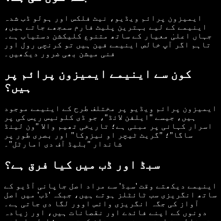
ایمیزون پرائم ویڈیو، نیٹ فلکس اور ہولو ڈب شدہ
اینیمے کے لیے بہترین پلیٹ فارم سمجھے جاتے ہیں،
جہاں اعلیٰ معیار کے ساتھ متنوع کلیکشن دستیاب ہے۔
تاہم اگر آپ خالص اینیمے فین ہیں تو کرنچی رول اور
فنی میشن بھی ضرور دیکھیں۔
کون سے اینیمے ایمیزون پرائم پر
ہیں؟
ایمیزون پرائم ویڈیو پر مختلف طرح کے اینیمے موجود
ہیں، جیسے "ایلفن لائڈ"، جو ڈی کلونیس ریس کی پر
اسرار کہانی پر مبنی ہے؛ تاریخی تھیم والا "ون لینڈ
ساگا"؛ "گریٹ ٹیچر او نیزوکا" اور بصری طور پر
شاندار "بلیڈ آف دی امارٹل"۔
سبڈ اور ڈب میں کیا فرق ہے؟
اینیمے دیکھتے وقت 'سبڈ' سے مراد اصل جاپانی آڈیو کے
ساتھ انگریزی سب ٹائٹلز ہوتے ہیں، جبکہ 'ڈب' میں اصل
آواز کی جگہ انگریزی وائس اوور لگا دی جاتی ہے۔
دونوں کے اپنے فائدے اور نقصانات ہیں، اور زیادہ