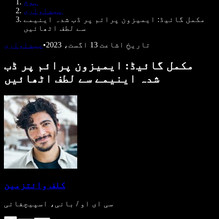
ہوم
ڈویلپرز کے لیے Speechify
پیداواری
مکمل گائیڈ: ایمیزون پرائم پر ڈب شدہ اینیمے
سے لطف اٹھائیں
تاریخِ اشاعت
13 اگست، 2023
•
پیداواری
مکمل گائیڈ: ایمیزون پرائم پر ڈب
شدہ اینیمے سے لطف اٹھائیں
کلف وائتزمین
سی ای او / بانی، اسپیچفائی