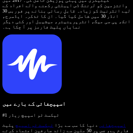
کیٹیگری میں پہلی پوزیشن حاصل کی۔ 2017 میں
وائتزمین کو لرننگ ڈس ایبلٹی رکھنے والے افراد کے
لیے انٹرنیٹ کو زیادہ قابلِ رسائی بنانے پر فوربس 30
انڈر 30 میں شامل کیا گیا۔ ان کا تذکرہ ایڈسرج،
انک، پی سی میگ، انٹرپرینیئر، میشیبل اور کئی دیگر
نمایاں پلیٹ فارمز پر آ چکا ہے۔
اسپیچفائی کے بارے میں
#1 ٹیکسٹ ٹو اسپیچ ریڈر
اسپیچفائی
دنیا کا سب سے بڑا
ٹیکسٹ ٹو اسپیچ
پلیٹ
فارم ہے، جس پر 50 ملین سے زائد صارفین اعتماد کرتے