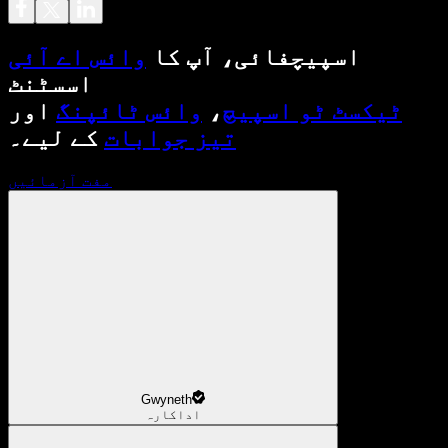
اسپیچفائی، آپ کا
وائس اے آئی
اسسٹنٹ
ٹیکسٹ ٹو اسپیچ
،
وائس ٹائپنگ
اور
تیز جوابات
کے لیے۔
مفت آزمائیں
Gwyneth
اداکارہ