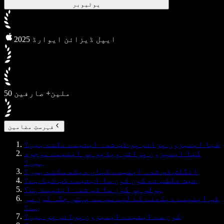
یوٹیوبر
2025 ایپل ڈیزائن ایوارڈ
50 ملین+ صارفین
فہرستِ مضامین
کیا ایمیزون پرائم پر ڈب شدہ اینیمے ملتے ہیں؟
کیا ایمیزون پرائم ویڈیو پر اینیمے موجود
ہیں؟
انگلش ڈب شدہ اینیمے کہاں دیکھ سکتے ہیں؟
نیٹ فلکس نے کون کون سا اینیمے ڈب کیا ہے؟
ہولو پر کون سا ڈب شدہ اینیمے ہے؟
ڈب اینیمے دیکھنے کے لیے سب سے بہتر جگہ کون سی
ہے؟
کون سے اینیمے ایمیزون پرائم پر ہیں؟