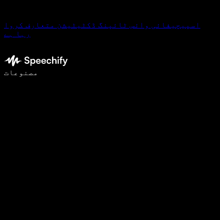
اسپیچیفائی وائس ٹائپنگ ڈکٹیٹیشن متعارف کروا
رہا ہے
وائس ٹائپنگ کے ساتھ 5 گنا تیزی سے لکھیں
مصنوعات
مزید جانیں