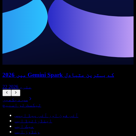
2026 میں Gemini Spark کے بہترین متبادل
22 مئی، 2026
سب دیکھیں
ٹیکسٹ ٹو اسپیچ
آئی فون اور آئی پیڈ ایپس
اینڈرائیڈ ایپ
میک ایپ
ونڈوز ایپ