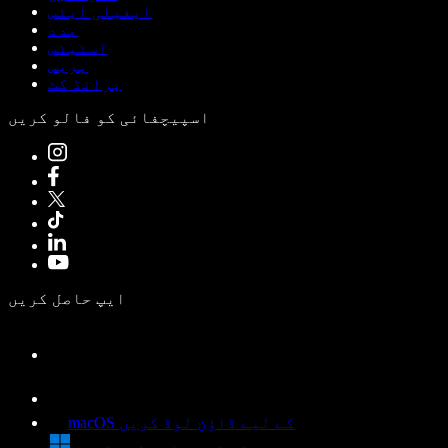
ایفیلی ایٹس
مدد
اسٹیٹس
پریس
برانڈ کٹ
اسپیچفائی کو فالو کریں
ایپ حاصل کریں
macOS کے لیے ڈاؤن لوڈ کریں