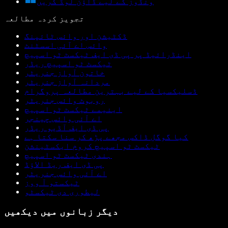
ونڈوز کے لیے ڈاؤن لوڈ کریں
تجویز کردہ مطالعہ
ڈکٹیشن اور وائس ٹائپنگ
وائس اے آئی اسسٹنٹ
اینڈرائیڈ پر پی ڈی ایف ٹیکسٹ ٹو اسپیچ
ٹیکسٹ ٹو اسپیچ ریڈر
خاتون آواز جنریٹر
مردانہ آواز جنریٹر
ڈسلیکسیا کے لیے بہترین مطالعہ پروگرام
روبوٹ وائس جنریٹر
اینیمے ٹیکسٹ ٹو اسپیچ
اے آئی وائس چینجر
پی ڈی ایف آڈیو ریڈر
کیا گوگل ڈاکس مجھے پڑھ کر سنا سکتا ہے
ٹیکسٹ ٹو اسپیچ کروم ایکسٹینشن
ہندی ٹیکسٹ ٹو اسپیچ
پی ڈی ایف ریڈ الاؤڈ
اے آئی وائس جنریٹر
ٹیکستو آ ووز
لیطوری دی ٹیکسٹو
دیگر زبانوں میں دیکھیں