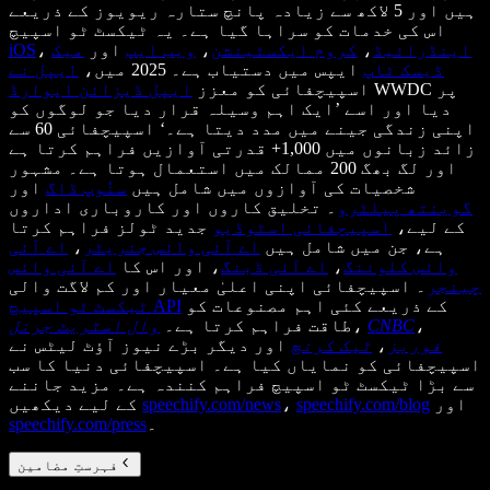
ہیں اور 5 لاکھ سے زیادہ پانچ ستارہ ریویوز کے ذریعے
اس کی خدمات کو سراہا گیا ہے۔ یہ ٹیکسٹ ٹو اسپیچ
اینڈرائیڈ
،
کروم ایکسٹینشن
،
ویب ایپ
اور
میک
،
iOS
ڈیسک ٹاپ
ایپس میں دستیاب ہے۔ 2025 میں،
ایپل نے
WWDC پر
اسپیچفائی کو معزز
ایپل ڈیزائن ایوارڈ
دیا اور اسے ’ایک اہم وسیلہ قرار دیا جو لوگوں کو
اپنی زندگی جینے میں مدد دیتا ہے۔‘ اسپیچفائی 60 سے
زائد زبانوں میں 1,000+ قدرتی آوازیں فراہم کرتا ہے
اور لگ بھگ 200 ممالک میں استعمال ہوتا ہے۔ مشہور
شخصیات کی آوازوں میں شامل ہیں
سنُوپ ڈاگ
اور
گوینتھ پیلٹرو
۔ تخلیق کاروں اور کاروباری اداروں
کے لیے،
اسپیچفائی اسٹوڈیو
جدید ٹولز فراہم کرتا
ہے، جن میں شامل ہیں
اے آئی وائس جنریٹر
،
اے آئی
وائس کلوننگ
،
اے آئی ڈبنگ
، اور اس کا
اے آئی وائس
چینجر
۔ اسپیچفائی اپنی اعلیٰ معیار اور کم لاگت والی
کے ذریعے کئی اہم مصنوعات کو
ٹیکسٹ ٹو اسپیچ API
،
CNBC
،
طاقت فراہم کرتا ہے۔
وال اسٹریٹ جرنل
فوربز
،
ٹیک کرنچ
اور دیگر بڑے نیوز آؤٹ لیٹس نے
اسپیچفائی کو نمایاں کیا ہے۔ اسپیچفائی دنیا کا سب
سے بڑا ٹیکسٹ ٹو اسپیچ فراہم کنندہ ہے۔ مزید جاننے
اور
speechify.com/blog
،
speechify.com/news
کے لیے دیکھیں
۔
speechify.com/press
فہرستِ مضامین