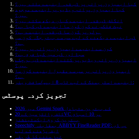
کیا ایمیزون پرائم پر ڈب شدہ اینیمے ملتے ہیں؟
کیا ایمیزون پرائم ویڈیو پر اینیمے موجود
ہیں؟
انگلش ڈب شدہ اینیمے کہاں دیکھ سکتے ہیں؟
نیٹ فلکس نے کون کون سا اینیمے ڈب کیا ہے؟
ہولو پر کون سا ڈب شدہ اینیمے ہے؟
ڈب اینیمے دیکھنے کے لیے سب سے بہتر جگہ کون سی
ہے؟
کون سے اینیمے ایمیزون پرائم پر ہیں؟
سبڈ اور ڈب میں کیا فرق ہے؟
ایمیزون پرائم ویڈیو پر کتنے اینیمے ڈب ہو چکے
ہیں؟
ایمیزون پرائم پر سب سے مقبول اینیمے کون سا
ہے؟
اینیمے اسٹریمنگ کے لیے ٹاپ 8 ایپس/سافٹ ویئر:
تجویز کردہ پوسٹس
2026 میں Gemini Spark کے بہترین متبادل
کلف وائٹزمین کے 20VC پر 10 اسباق
بہترین کروم ایکسٹینشنز
Speechify بمقابلہ ABBYY FineReader PDF: پی ڈی
ایف پڑھنے کے لیے
تیز سننے کا طریقہ