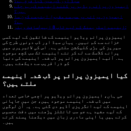
سبڈ اور ڈب میں کیا فرق ہے؟
ایمیزون پرائم ویڈیو پر کتنے اینیمے ڈب ہو چکے
ہیں؟
ایمیزون پرائم پر سب سے مقبول اینیمے کون سا
ہے؟
اینیمے اسٹریمنگ کے لیے ٹاپ 8 ایپس/سافٹ ویئر:
ایمیزون پرائم ویڈیو اینیمے کے شائقین کے لیے کسی
خزانے سے کم نہیں۔ یہاں سبڈ اور ڈب دونوں طرح کی
سیریز کی بڑی کلیکشن ملتی ہے۔ اس کی لائبریری میں
پرانے کلاسک سے لے کر نئے اینیمے تک سب کچھ موجود
ہے۔ آئیے ایمیزون پرائم پر ڈب شدہ اینیمے کی دنیا
کو ذرا قریب سے دیکھتے ہیں۔
کیا ایمیزون پرائم پر ڈب شدہ اینیمے
ملتے ہیں؟
جی ہاں، ایمیزون پرائم ویڈیو پر اچھی خاصی تعداد
میں ڈب شدہ اینیمے موجود ہیں، جن میں جاپانی
اینیمے کے لیے انگریزی آڈیو دی گئی ہے۔ یہ اُن لوگوں
کے لیے مفید ہے جو سب ٹائٹلز پڑھنے میں دقت محسوس
کرتے ہیں یا اپنی مادری زبان میں دیکھنا پسند کرتے
ہیں۔