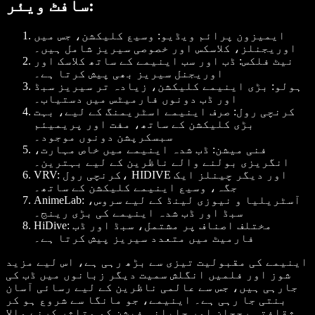
سافٹ ویئر:
ایمیزون پرائم ویڈیو
: وسیع کلیکشن، جس میں
اوریجنلز، کلاسکس اور خصوصی سیریز شامل ہیں۔
نیٹ فلکس
: ڈب اور سب اینیمے کے ساتھ کلاسک اور
اوریجنل سیریز بھی پیش کرتا ہے۔
ہولو
: بڑی اینیمے کلیکشن، زیادہ تر سیریز سبڈ
اور ڈب دونوں فارمیٹس میں دستیاب۔
کرنچی رول
: صرف اینیمے اسٹریمنگ کے لیے، بہت
بڑی کلیکشن کے ساتھ، مفت اور پریمیئم
سبسکرپشن دونوں موجود۔
فنی میشن
: ڈب شدہ اینیمے میں خاص مہارت،
انگریزی بولنے والے ناظرین کے لیے بہترین۔
: کرنچی رول، HIDIVE اور دیگر چینلز ایک
VRV
جگہ، وسیع اینیمے کلیکشن کے ساتھ۔
: آسٹریلیا و نیوزی لینڈ کے لیے سروس،
AnimeLab
سبڈ اور ڈب شدہ اینیمے کی بڑی رینج۔
: مختلف اصناف پر مشتمل، سبڈ اور ڈب
HiDive
فارمیٹ میں متعدد سیریز پیش کرتا ہے۔
اینیمے کی مقبولیت تیزی سے بڑھ رہی ہے، اس لیے مزید
شوز اور فلمیں انگلش سمیت دیگر زبانوں میں ڈب کی
جارہی ہیں، جس سے عالمی ناظرین کے لیے رسائی آسان
بنتی جا رہی ہے۔ اینیمے، جو مانگا سے شروع ہو کر
ثقافتی رجحان اور جاپانی فیشن کو متاثر کرنے والا