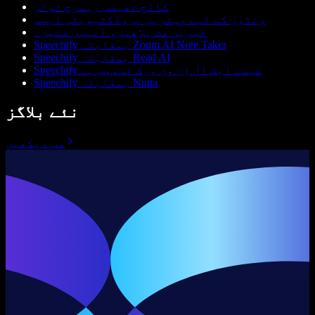
کالج تھیسس ریسرچ ٹولز
ونڈوز کے لیے بہترین پروڈکٹیویٹی ایپس
خبریں مت پڑھیں، انہیں سنیں۔
Speechify بمقابلہ Zoom AI Note Taker
Speechify بمقابلہ Read AI
Speechify کیسے ایک آل اِن ون ورک اسپیس ہے
Speechify بمقابلہ Notta
نئے بلاگز
سب دیکھیں