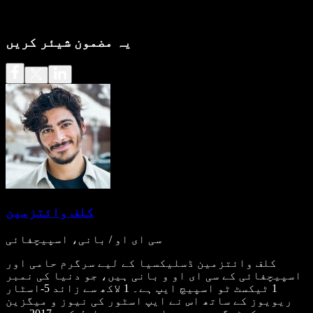
یہ مضمون شیئر کریں
کلف وائتزمین
سی ای او / بانی، اسپیچفائی
کلف وائتزمین ڈسلیکسیا کے لیے سرگرم حامی اور
اسپیچفائی کے سی ای او و بانی ہیں، جو دنیا کی نمبر
1 ٹیکسٹ ٹو اسپیچ ایپ ہے۔ 1 لاکھ سے زائد 5-اسٹار
ریویوز کے ساتھ اس نے ایپ اسٹور کی نیوز و میگزین