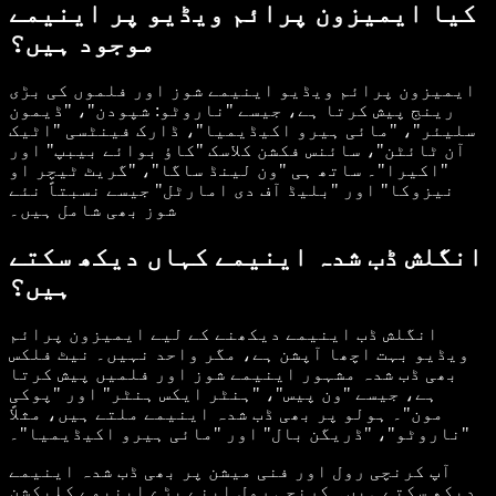
کیا ایمیزون پرائم ویڈیو پر اینیمے
موجود ہیں؟
ایمیزون پرائم ویڈیو اینیمے شوز اور فلموں کی بڑی
رینج پیش کرتا ہے، جیسے "ناروٹو: شپودن"، "ڈیمون
سلیئر"، "مائی ہیرو اکیڈیمیا"، ڈارک فینٹسی "اٹیک
آن ٹائٹن"، سائنس فکشن کلاسک "کاؤ بوائے بیبپ" اور
"اکیرا"۔ ساتھ ہی "ون لینڈ ساگا"، "گریٹ ٹیچر او
نیزوکا" اور "بلیڈ آف دی امارٹل" جیسے نسبتاً نئے
شوز بھی شامل ہیں۔
انگلش ڈب شدہ اینیمے کہاں دیکھ سکتے
ہیں؟
انگلش ڈب اینیمے دیکھنے کے لیے ایمیزون پرائم
ویڈیو بہت اچھا آپشن ہے، مگر واحد نہیں۔ نیٹ فلکس
بھی ڈب شدہ مشہور اینیمے شوز اور فلمیں پیش کرتا
ہے، جیسے "ون پیس"، "ہنٹر ایکس ہنٹر" اور "پوکی
مون"۔ ہولو پر بھی ڈب شدہ اینیمے ملتے ہیں، مثلاً
"ناروٹو"، "ڈریگن بال" اور "مائی ہیرو اکیڈیمیا"۔
آپ کرنچی رول اور فنی میشن پر بھی ڈب شدہ اینیمے
دیکھ سکتے ہیں۔ کرنچی رول اپنے بڑے اینیمے کلیکشن