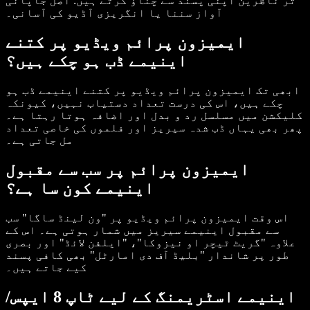
تر ناظرین اپنی پسند سے چناؤ کرتے ہیں: اصل جاپانی
آواز سننا یا انگریزی آڈیو کی آسانی۔
ایمیزون پرائم ویڈیو پر کتنے
اینیمے ڈب ہو چکے ہیں؟
ابھی تک ایمیزون پرائم ویڈیو پر کتنے اینیمے ڈب ہو
چکے ہیں، اس کی درست تعداد دستیاب نہیں، کیونکہ
کلیکشن میں مسلسل رد و بدل اور اضافہ ہوتا رہتا ہے۔
پھر بھی یہاں ڈب شدہ سیریز اور فلموں کی خاصی تعداد
مل جاتی ہے۔
ایمیزون پرائم پر سب سے مقبول
اینیمے کون سا ہے؟
اس وقت ایمیزون پرائم ویڈیو پر "ون لینڈ ساگا" سب
سے مقبول اینیمے سیریز میں شمار ہوتی ہے۔ اس کے
علاوہ "گریٹ ٹیچر او نیزوکا"، "ایلفن لائڈ" اور بصری
طور پر شاندار "بلیڈ آف دی امارٹل" بھی کافی پسند
کیے جاتے ہیں۔
اینیمے اسٹریمنگ کے لیے ٹاپ 8 ایپس/