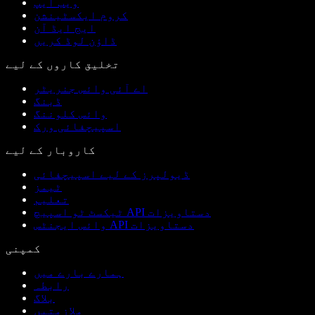
ویب ایپ
کروم ایکسٹینشن
ایج ایڈ آن
ڈاؤن لوڈ کریں
تخلیق کاروں کے لیے
اے آئی وائس جنریٹر
ڈبنگ
وائس کلوننگ
اسپیچفائی ورک
کاروبار کے لیے
ڈیولپرز کے لیے اسپیچفائی
ٹیمز
تعلیم
ٹیکسٹ ٹو اسپیچ API دستاویزات
وائس ایجنٹس API دستاویزات
کمپنی
ہمارے بارے میں
رابطہ
بلاگ
ملازمتیں