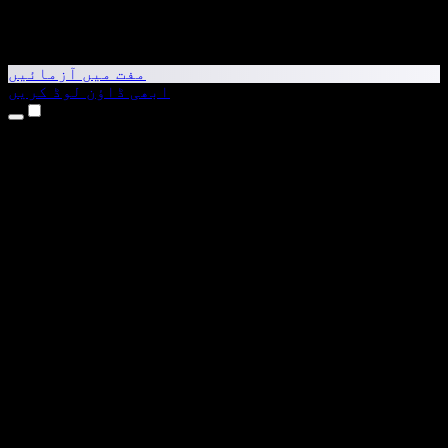
مفت میں آزمائیں
ابھی ڈاؤن لوڈ کریں
مصنوعات
متن کو آواز میں بدلیں
iPhone اور iPad ایپس
Android ایپ
Chrome ایکسٹینشن
Edge ایکسٹینشن
ویب ایپ
Mac ایپ