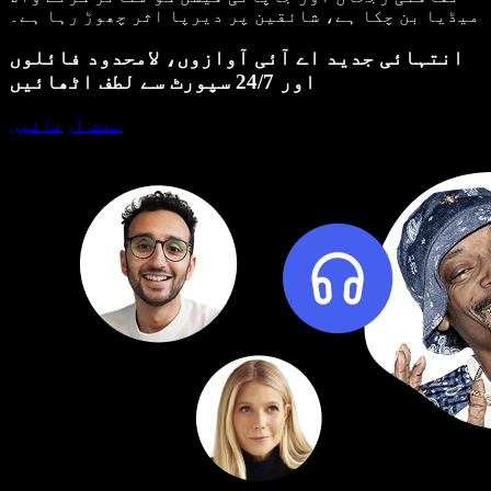
میڈیا بن چکا ہے، شائقین پر دیرپا اثر چھوڑ رہا ہے۔
انتہائی جدید اے آئی آوازوں، لامحدود فائلوں
اور 24/7 سپورٹ سے لطف اٹھائیں
مفت آزمائیں