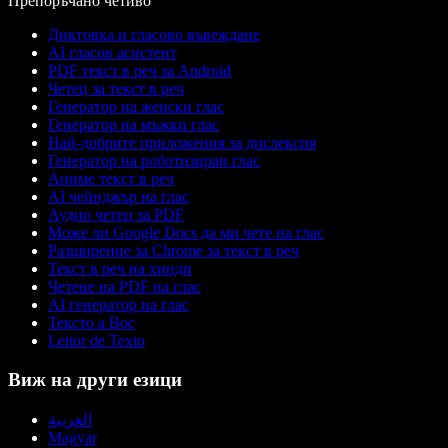
Препоръчано четиво
Диктовка и гласово въвеждане
AI гласов асистент
PDF текст в реч за Android
Четец за текст в реч
Генератор на женски глас
Генератор на мъжки глас
Най-добрите приложения за дислексия
Генератор на роботизиран глас
Аниме текст в реч
AI чейнджър на глас
Аудио четец за PDF
Може ли Google Docs да ми чете на глас
Разширение за Chrome за текст в реч
Текст в реч на хинди
Четене на PDF на глас
AI генератор на глас
Тексто а Вос
Leitor de Texto
Виж на други езици
العربية
Magyar