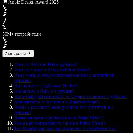
Apple Design Award 2025
50M+ потребители
Съдържание
Има ли Amazon Prime дублаж?
Има ли аниме в Amazon Prime Video?
Къде мога да гледам всякакво аниме с английски
дублаж?
Кое аниме е с дублаж в Netflix?
Кое аниме в Hulu е с дублаж?
Кое е най-доброто място за гледане на аниме с дублаж?
Кои анимета са налични в Amazon Prime?
Каква е разликата между аниме със субтитри и с
дублаж?
Колко анимета с дублаж има в Prime Video?
Кое е най-популярното аниме в Prime Video?
Топ 8 софтуера или приложения за стриймване на