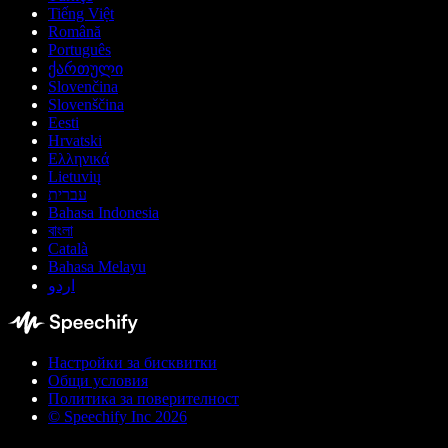
Tiếng Việt
Română
Português
ქართული
Slovenčina
Slovenščina
Eesti
Hrvatski
Ελληνικά
Lietuvių
עברית
Bahasa Indonesia
বাংলা
Català
Bahasa Melayu
اردو
Настройки за бисквитки
Общи условия
Политика за поверителност
© Speechify Inc 2026