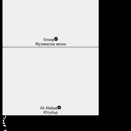
Snoop
Музикална икона
Ali Abdaal
Ютубър