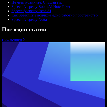
Не чети новините. Слушай ги.
Speechify срещу Zoom AI Note Taker
Speechify срещу Read AI
Как Speechify е всичко-в-едно работно пространство
Speechify срещу Notta
Последни статии
Виж всички