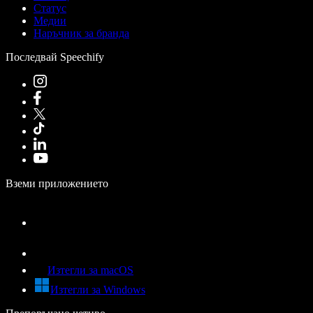
Статус
Медии
Наръчник за бранда
Последвай Speechify
Вземи приложението
Изтегли за macOS
Изтегли за Windows