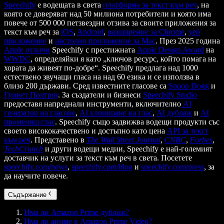
Speechify
е водещата в света
платформа за текст към реч
, на
която се доверяват над 50 милиона потребители и която има
повече от 500 000 петзвездни отзива за своите приложения за
текст към реч за
iOS
,
Android
,
разширение за Chrome
,
уеб
приложение
и
настолно приложение за Mac
. През 2025 година
Apple отличи
Speechify с престижната
Apple Design Award
на
WWDC
, определяйки я като „ключов ресурс, който помага на
хората да живеят по-добре“. Speechify предлага над 1000
естествено звучащи гласа на над 60 езика и се използва в
близо 200 държави. Сред известните гласове са
Snoop Dogg
и
Гуинет Полтроу
. За създатели и бизнеси
Speechify Studio
предоставя напреднали инструменти, включително
AI
генератор на гласове
,
AI клониране на глас
,
AI дублаж
и
AI
променящ глас
. Speechify също задвижва водещи продукти със
своето висококачествено и достъпно като цена
API за текст
към реч
. Представено в
The Wall Street Journal
,
CNBC
,
Forbes
,
TechCrunch
и други водещи медии, Speechify е най-големият
доставчик на услуги за текст към реч в света. Посетете
speechify.com/news
,
speechify.com/blog
и
speechify.com/press
, за
да научите повече.
Съдържание
Има ли Amazon Prime дублаж?
Има ли аниме в Amazon Prime Video?