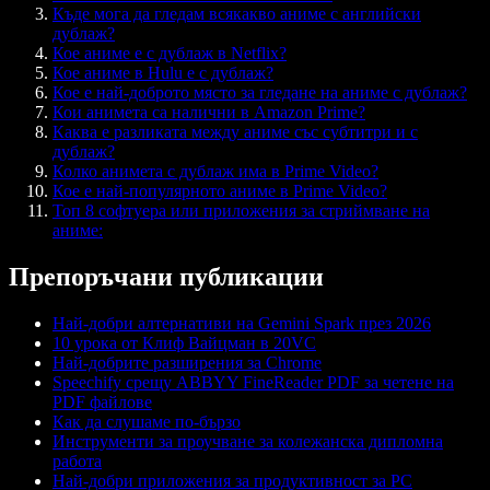
Къде мога да гледам всякакво аниме с английски
дублаж?
Кое аниме е с дублаж в Netflix?
Кое аниме в Hulu е с дублаж?
Кое е най-доброто място за гледане на аниме с дублаж?
Кои анимета са налични в Amazon Prime?
Каква е разликата между аниме със субтитри и с
дублаж?
Колко анимета с дублаж има в Prime Video?
Кое е най-популярното аниме в Prime Video?
Топ 8 софтуера или приложения за стриймване на
аниме:
Препоръчани публикации
Най-добри алтернативи на Gemini Spark през 2026
10 урока от Клиф Вайцман в 20VC
Най-добрите разширения за Chrome
Speechify срещу ABBYY FineReader PDF за четене на
PDF файлове
Как да слушаме по-бързо
Инструменти за проучване за колежанска дипломна
работа
Най-добри приложения за продуктивност за PC