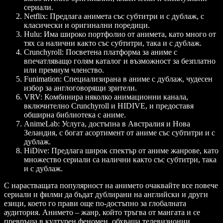
сериали.
Netflix
: Предлага анимета със субтитри и с дублаж, с
класически и оригинални поредици.
Hulu
: Има широко портфолио от анимета, като много от
тях са налични както със субтитри, така и с дублаж.
Crunchyroll
: Посветена платформа за аниме с
впечатляващо голям каталог и възможност за безплатно
или премиум членство.
Funimation
: Специализирана в аниме с дублаж, чудесен
избор за англоговорящи зрители.
VRV
: Комбинира няколко анимационни канала,
включително Crunchyroll и HIDIVE, и предоставя
обширна библиотека с аниме.
AnimeLab
: Услуга, достъпна в Австралия и Нова
Зеландия, с богат асортимент от аниме със субтитри и с
дублаж.
HiDive
: Предлага широк спектър от аниме жанрове, като
множество сериали са налични както със субтитри, така
и с дублаж.
С нарастващата популярност на анимето очаквайте все повече
сериали и филми да бъдат дублирани на английски и други
езици, което го прави още по-достъпно за глобалната
аудитория. Анимето – жанр, който тръгва от мангата и се
превръща в културен феномен, обхваща телевизионни