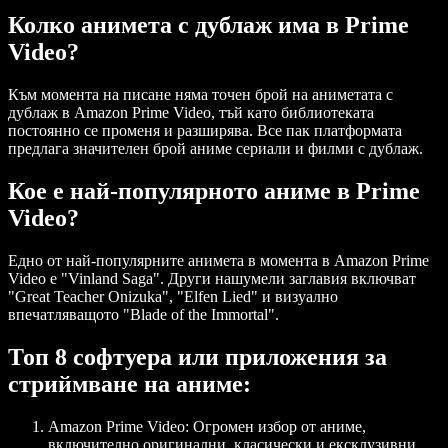
Колко анимета с дублаж има в Prime
Video?
Към момента на писане няма точен брой на аниметата с
дублаж в Amazon Prime Video, тъй като библиотеката
постоянно се променя и разширява. Все пак платформата
предлага значителен брой аниме сериали и филми с дублаж.
Кое е най-популярното аниме в Prime
Video?
Едно от най-популярните анимета в момента в Amazon Prime
Video е "Vinland Saga". Други нашумели заглавия включват
"Great Teacher Onizuka", "Elfen Lied" и визуално
впечатляващото "Blade of the Immortal".
Топ 8 софтуера или приложения за
стриймване на аниме:
Amazon Prime Video
: Огромен избор от аниме,
включително оригинални, класически и ексклузивни