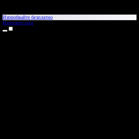
Изпробвайте безплатно
Изтеглете сега
Продукти
Текст в реч
Приложения за iPhone и iPad
Приложение за Android
Разширение за Chrome
Разширение за Edge
Уеб приложение
Приложение за Mac
Приложение за Windows