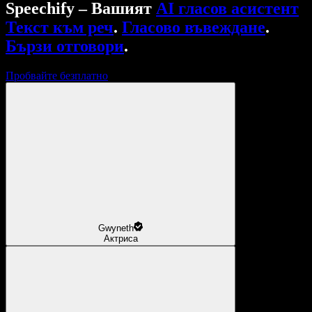
Speechify – Вашият
AI гласов асистент
Текст към реч
.
Гласово въвеждане
.
Бързи отговори
.
Пробвайте безплатно
Gwyneth
Актриса