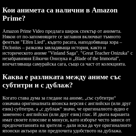
Кои анимета са налични в Amazon
Prime?
Amazon Prime Video предлага широк спектър от анимета.
Някои от по-запомнящите се заглавия включват тъмното
фентъзи "Elfen Lied", където расата, наподобяваща хора –
Diclonius – разказва завладяваща история, както и
историческото аниме "Vinland Saga". "Great Teacher Onizuka" с
незабравимия Ейкичи Онизука и „Blade of the Immortal",
впечатляваща самурайска сага, също са част от колекцията.
Каква е разликата между аниме със
субтитри и с дублаж?
Когато става дума за гледане на аниме, „със субтитри“
означава оригиналната японска версия с английски (или друг
език) субтитри, а „с дублаж“ значи, че оригиналното аудио е
заменено с английски (или друг език) глас. И двата варианта
имат своите плюсове и минуси, като изборът често зависи от
предпочитанията на зрителя – дали иска да чуе оригиналните
японски актьори или предпочита удобството на дублажа.