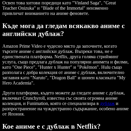
Освен това хитови поредици като "Vinland Saga", "Great
Teacher Onizuka" и "Blade of the Immortal" неизменно
привличат вниманието на аниме феновете.
Къде мога да гледам всякакво аниме с
английски дублаж?
Amazon Prime Video е чудесно място да започнете, когато
търсите аниме с английски дублаж. Въпреки това, не е
единствената платформа. Netflix, друга голяма стрийминг
услуга, също предлага дублаж на популярни анимета и филми,
като "One Piece", "Hunter x Hunter" и "Pokémon". Hulu също
разполага с добра колекция от аниме с дублаж, включително
заглавия като "Naruto", "Dragon Ball" и шонен класиката "My
Hero Academia".
Други платформи, където можете да гледате аниме с дублаж,
включват Crunchyroll, известна със своята огромна аниме
колекция, и Funimation, която се специализира в
дублаж
и
разпространение на чуждестранно съдържание, особено аниме
от Япония.
Кое аниме е с дублаж в Netflix?