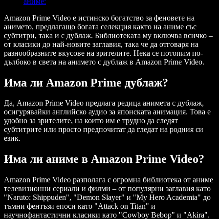
аниме:
Amazon Prime Video е истинско богатство за феновете на
анимето, предлагащо богата селекция както на аниме със
субтитри, така и с дублаж. Библиотеката му включва всичко –
от класики до най-новите заглавия, така че да отговаря на
разнообразните вкусове на зрителите. Нека се потопим по-
дълбоко в света на анимето с дублаж в Amazon Prime Video.
Има ли Amazon Prime дублаж?
Да, Amazon Prime Video предлага редица анимета с дублаж,
осигурявайки английско аудио за японската анимация. Това е
удобно за зрителите, на които им е трудно да следят
субтитрите или просто предпочитат да гледат на родния си
език.
Има ли аниме в Amazon Prime Video?
Amazon Prime Video разполага с огромна библиотека от аниме
телевизионни сериали и филми – от популярни заглавия като
"Naruto: Shippuden", "Demon Slayer" и "My Hero Academia" до
тъмни фентъзи епоси като "Attack on Titan" и
научнофантастични класики като "Cowboy Bebop" и "Akira".