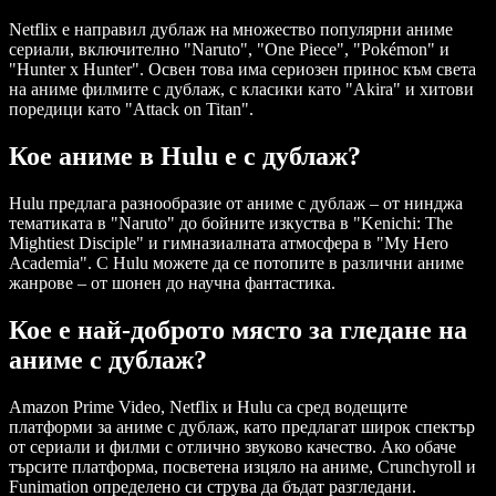
Netflix е направил дублаж на множество популярни аниме
сериали, включително "Naruto", "One Piece", "Pokémon" и
"Hunter x Hunter". Освен това има сериозен принос към света
на аниме филмите с дублаж, с класики като "Akira" и хитови
поредици като "Attack on Titan".
Кое аниме в Hulu е с дублаж?
Hulu предлага разнообразие от аниме с дублаж – от нинджа
тематиката в "Naruto" до бойните изкуства в "Kenichi: The
Mightiest Disciple" и гимназиалната атмосфера в "My Hero
Academia". С Hulu можете да се потопите в различни аниме
жанрове – от шонен до научна фантастика.
Кое е най-доброто място за гледане на
аниме с дублаж?
Amazon Prime Video, Netflix и Hulu са сред водещите
платформи за аниме с дублаж, като предлагат широк спектър
от сериали и филми с отлично звуково качество. Ако обаче
търсите платформа, посветена изцяло на аниме, Crunchyroll и
Funimation определено си струва да бъдат разгледани.