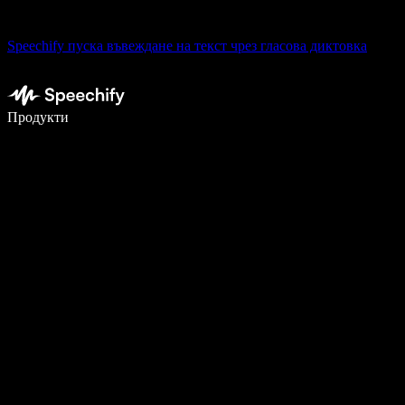
Speechify пуска въвеждане на текст чрез гласова диктовка
Пишете 5× по-бързо с гласово въвеждане
Продукти
Научете повече