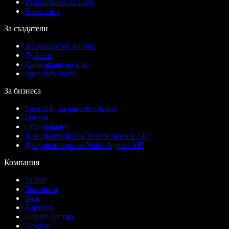
Разширение за Edge
Изтегляне
За създатели
AI генератор на глас
Дублаж
Клониране на глас
Speechify Work
За бизнеса
Speechify за разработчици
Екипи
Образование
Документация за Text to Speech API
Документация за Voice Agents API
Компания
За нас
Контакти
Блог
Кариери
Партньорства
Помощ