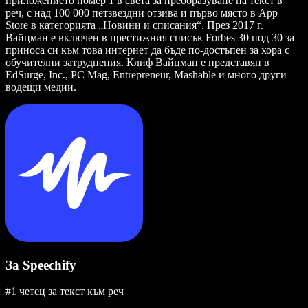
приложението номер 1 в света за преобразуване на текст в
реч, с над 100 000 петзвездни отзива и първо място в App
Store в категорията „Новини и списания“. През 2017 г.
Вайцман е включен в престижния списък Forbes 30 под 30 за
приноса си към това интернет да бъде по-достъпен за хора с
обучителни затруднения. Клиф Вайцман е представян в
EdSurge, Inc., PC Mag, Entrepreneur, Mashable и много други
водещи медии.
За Speechify
#1 четец за текст към реч