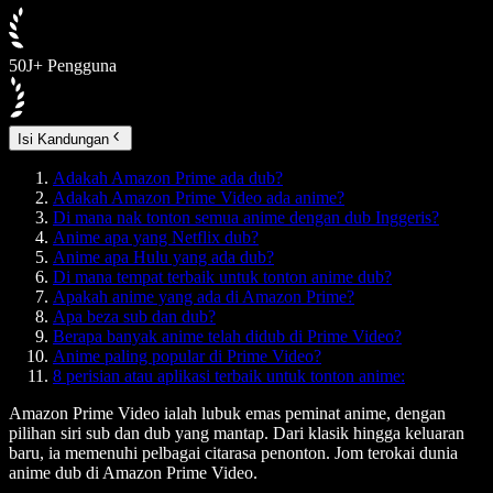
50J+ Pengguna
Isi Kandungan
Adakah Amazon Prime ada dub?
Adakah Amazon Prime Video ada anime?
Di mana nak tonton semua anime dengan dub Inggeris?
Anime apa yang Netflix dub?
Anime apa Hulu yang ada dub?
Di mana tempat terbaik untuk tonton anime dub?
Apakah anime yang ada di Amazon Prime?
Apa beza sub dan dub?
Berapa banyak anime telah didub di Prime Video?
Anime paling popular di Prime Video?
8 perisian atau aplikasi terbaik untuk tonton anime:
Amazon Prime Video ialah lubuk emas peminat anime, dengan
pilihan siri sub dan dub yang mantap. Dari klasik hingga keluaran
baru, ia memenuhi pelbagai citarasa penonton. Jom terokai dunia
anime dub di Amazon Prime Video.