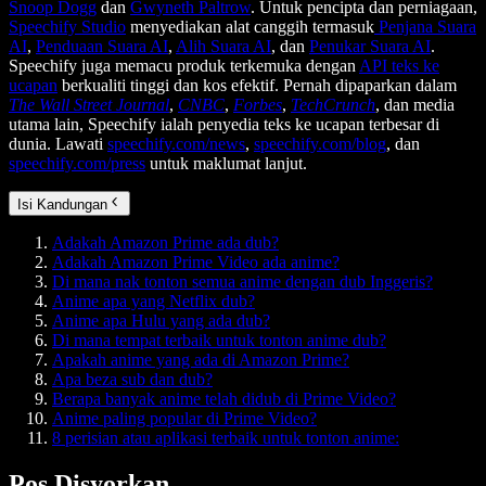
Snoop Dogg
dan
Gwyneth Paltrow
. Untuk pencipta dan perniagaan,
Speechify Studio
menyediakan alat canggih termasuk
Penjana Suara
AI
,
Penduaan Suara AI
,
Alih Suara AI
, dan
Penukar Suara AI
.
Speechify juga memacu produk terkemuka dengan
API teks ke
ucapan
berkualiti tinggi dan kos efektif. Pernah dipaparkan dalam
The Wall Street Journal
,
CNBC
,
Forbes
,
TechCrunch
, dan media
utama lain, Speechify ialah penyedia teks ke ucapan terbesar di
dunia. Lawati
speechify.com/news
,
speechify.com/blog
, dan
speechify.com/press
untuk maklumat lanjut.
Isi Kandungan
Adakah Amazon Prime ada dub?
Adakah Amazon Prime Video ada anime?
Di mana nak tonton semua anime dengan dub Inggeris?
Anime apa yang Netflix dub?
Anime apa Hulu yang ada dub?
Di mana tempat terbaik untuk tonton anime dub?
Apakah anime yang ada di Amazon Prime?
Apa beza sub dan dub?
Berapa banyak anime telah didub di Prime Video?
Anime paling popular di Prime Video?
8 perisian atau aplikasi terbaik untuk tonton anime:
Pos Disyorkan