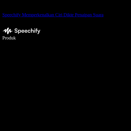
Speechify Memperkenalkan Ciri Dikte Penaipan Suara
Tulis 5× lebih pantas dengan menaip menggunakan suara
Produk
Ketahui Lebih Lanjut