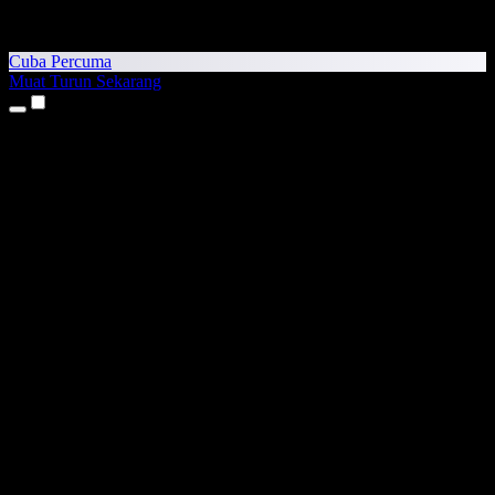
Cuba Percuma
Muat Turun Sekarang
Produk
Teks kepada Pertuturan
Aplikasi iPhone & iPad
Aplikasi Android
Sambungan Chrome
Sambungan Edge
Aplikasi Web
Aplikasi Mac
Aplikasi Windows