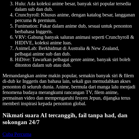
Hulu
: Ada koleksi anime besar, banyak siri popular tersedia
dalam sub dan dub.
Crunchyroll
: Khusus anime, dengan katalog besar, langganan
percuma & premium.
Funimation
: Pakar dalam anime dub, sesuai untuk penonton
berbahasa Inggeris.
VRV
: Gabung banyak saluran animasi seperti Crunchyroll &
HIDIVE, koleksi anime luas.
AnimeLab
: Berkhidmat di Australia & New Zealand,
pelbagai anime sub dan dub.
HiDive
: Tawarkan pelbagai genre anime, banyak siri boleh
ditonton dalam sub atau dub.
Memandangkan anime makin popular, semakin banyak siri & filem
di-dub ke Inggeris dan bahasa lain, sekali gus memudahkan akses
penonton di seluruh dunia. Anime, bermula dari manga lalu menjadi
fenomena budaya merangkumi rancangan TV, filem anime,
permainan video dan mempengaruhi fesyen Jepun, dijangka terus
memberi inspirasi kepada penonton global.
Nikmati suara AI tercanggih, fail tanpa had, dan
sokongan 24/7
Cuba Percuma