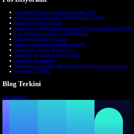
Alternatif Terbaik Gemini Spark pada 2026
10 Pengajaran daripada Cliff Weitzman di 20VC
Ekstensi Chrome Terbaik
Speechify vs ABBYY FineReader PDF untuk Membaca PDF
Cara Mendengar Dengan Lebih Pantas
Alat penyelidikan tesis kolej
Aplikasi produktiviti terbaik untuk PC
Jangan baca berita. Dengar saja.
Speechify vs Zoom AI Note Taker
Speechify vs Read AI
Bagaimana Speechify Menjadi Ruang Kerja Serba Lengkap
Speechify vs Notta
Blog Terkini
Lihat Semua