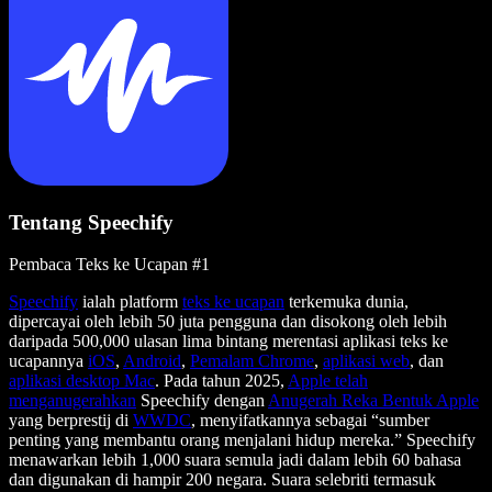
Tentang Speechify
Pembaca Teks ke Ucapan #1
Speechify
ialah platform
teks ke ucapan
terkemuka dunia,
dipercayai oleh lebih 50 juta pengguna dan disokong oleh lebih
daripada 500,000 ulasan lima bintang merentasi aplikasi teks ke
ucapannya
iOS
,
Android
,
Pemalam Chrome
,
aplikasi web
, dan
aplikasi desktop Mac
. Pada tahun 2025,
Apple telah
menganugerahkan
Speechify dengan
Anugerah Reka Bentuk Apple
yang berprestij di
WWDC
, menyifatkannya sebagai “sumber
penting yang membantu orang menjalani hidup mereka.” Speechify
menawarkan lebih 1,000 suara semula jadi dalam lebih 60 bahasa
dan digunakan di hampir 200 negara. Suara selebriti termasuk