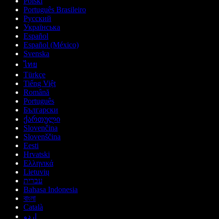
Polski
Português Brasileiro
Русский
Українська
Español
Español (México)
Svenska
ไทย
Türkçe
Tiếng Việt
Română
Português
Български
ქართული
Slovenčina
Slovenščina
Eesti
Hrvatski
Ελληνικά
Lietuvių
עברית
Bahasa Indonesia
বাংলা
Català
اردو