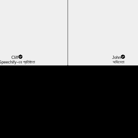
Cliff
John
Speechify-এর প্রতিষ্ঠাতা
অভিনেতা