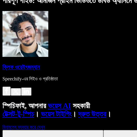
পরিপূর্ণ গাইড: আমাজন প্রাইম ভিডিওতে ডাবড অ্যানিমে
ক্লিফ ওয়েইৎজম্যান
Speechify-এর সিইও ও প্রতিষ্ঠাতা
স্পিচিফাই, আপনার
ভয়েস AI
সহকারী
টেক্সট-টু-স্পিচ
।
ভয়েস টাইপিং
।
দ্রুত উত্তর
।
বিনামূল্যে ব্যবহার করে দেখুন