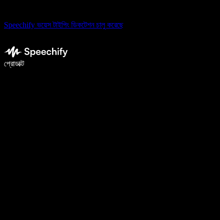
Speechify ভয়েস টাইপিং ডিকটেশন চালু করেছে
ভয়েস টাইপিং দিয়ে ৫ গুণ দ্রুত লিখুন
প্রোডাক্ট
আরও জানুন