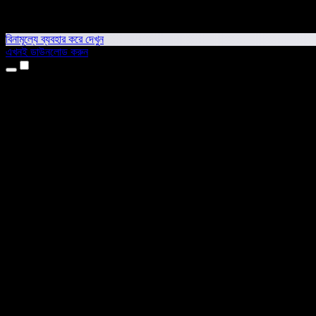
বিনামূল্যে ব্যবহার করে দেখুন
এখনই ডাউনলোড করুন
প্রোডাক্ট
টেক্সট টু স্পিচ
আইফোন ও আইপ্যাড অ্যাপ
অ্যান্ড্রয়েড অ্যাপ
ক্রোম এক্সটেনশন
এজ এক্সটেনশন
ওয়েব অ্যাপ
ম্যাক অ্যাপ
উইন্ডোজ অ্যাপ
এআই ভয়েস জেনারেটর