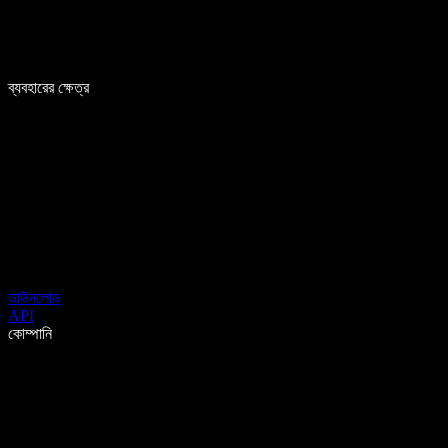
ব্যবহারের ক্ষেত্র
ডাউনলোড
API
কোম্পানি