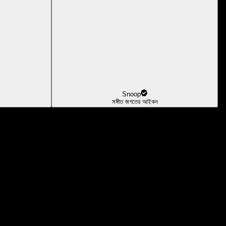
Snoop
সঙ্গীত জগতের আইকন