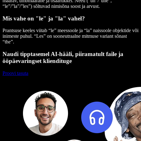
määrav, umbmäärane ja osaartikkel. Need (“un”/”une”,
“le”/”la”/”les”) sõltuvad nimisõna soost ja arvust.
Mis vahe on "le" ja "la" vahel?
Prantsuse keeles viitab “le” meessoole ja “la” naissoole objektide või
inimeste puhul. “Les” on sooneutraalne mitmuse variant sõnast
“the”.
Naudi tipptasemel AI-hääli, piiramatult faile ja
ööpäevaringset kliendituge
Proovi tasuta