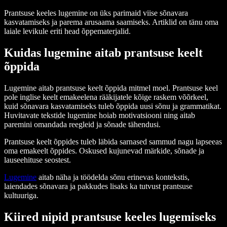
Prantsuse keeles lugemine on üks parimaid viise sõnavara
kasvatamiseks ja parema arusaama saamiseks. Artiklid on tänu oma
laiale levikule eriti head õppematerjalid.
Kuidas lugemine aitab prantsuse keelt
õppida
Lugemine aitab prantsuse keelt õppida mitmel moel. Prantsuse keel
pole inglise keelt emakeelena rääkijatele kõige raskem võõrkeel,
kuid sõnavara kasvatamiseks tuleb õppida uusi sõnu ja grammatikat.
Huvitavate tekstide lugemine hoiab motivatsiooni ning aitab
paremini omandada reegleid ja sõnade tähendusi.
Prantsuse keelt õppides tuleb läbida sarnased sammud nagu lapseeas
oma emakeelt õppides. Oskused kujunevad märkide, sõnade ja
lauseehituse seostest.
Lugemine
aitab näha ja töödelda sõnu erinevas kontekstis,
laiendades sõnavara ja pakkudes lisaks ka tutvust prantsuse
kultuuriga.
Kiired nipid prantsuse keeles lugemiseks