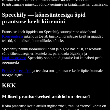
Prantsusmaale minekut või dikteerimise ja kirjutamise harjutamiseks.
Speechify — kõnesünteesiga õpid
prantsuse keelt kiiremini
Prantsuse keelt õppides on Speechify suurepärane abivahend.
Kõnesünteesi
rakendus toetab täielikult prantsuse keelt ja muudab
tekstid, sh uudised, loomulikuks kõneks.
Speechify pakub loomulikku häält ja õigeid hääldusi, et seostada
sõnu tähendusega eri kontekstis, parandada õigekirja ja
kuulamisoskust
. Speechify sobib nii digitaalse kui ka paberi pealt
õppimiseks.
Proovi Speechify'd
ja tee täna oma prantsuse keele õpiteekonnale
hoogne algus.
KKK
Millised prantsuskeelsed artiklid on olemas?
Kolm prantsuse keele artiklit inglise “the”, “an” ja “some” kohta on