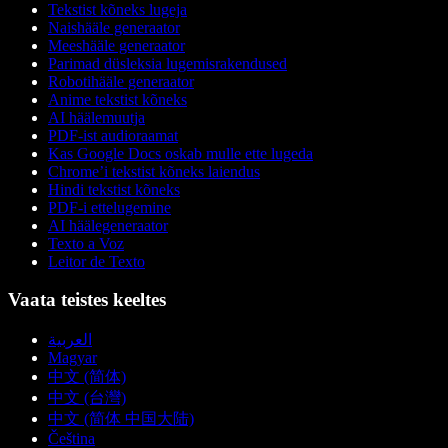
Tekstist kõneks lugeja
Naishääle generaator
Meeshääle generaator
Parimad düsleksia lugemisrakendused
Robotihääle generaator
Anime tekstist kõneks
AI häälemuutja
PDF-ist audioraamat
Kas Google Docs oskab mulle ette lugeda
Chrome’i tekstist kõneks laiendus
Hindi tekstist kõneks
PDF-i ettelugemine
AI häälegeneraator
Texto a Voz
Leitor de Texto
Vaata teistes keeltes
العربية
Magyar
中文 (简体)
中文 (台灣)
中文 (简体 中国大陆)
Čeština