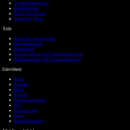
AI häälegeneraator
Dubleerimine
Hääle kloonimine
Speechify Work
Ärile
Speechify arendajatele
Meeskondadele
Haridusele
Tekstist kõneks API dokumentatsioon
Hääleagentide API dokumentatsioon
Ettevõttest
Meist
Kontakt
Blogi
Karjäär
Partnerprogramm
Abi
Teenuse olek
Press
Brändikomplekt