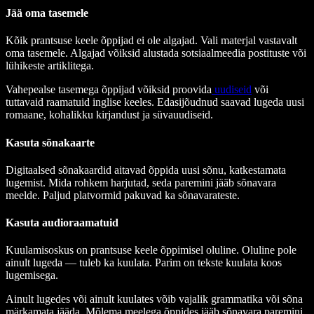
Jää oma tasemele
Kõik prantsuse keele õppijad ei ole algajad. Vali materjal vastavalt
oma tasemele. Algajad võiksid alustada sotsiaalmeedia postituste või
lühikeste artiklitega.
Vahepealse tasemega õppijad võiksid proovida
uudiseid
või
tuttavaid raamatuid inglise keeles. Edasijõudnud saavad lugeda uusi
romaane, kohalikku kirjandust ja süvauudiseid.
Kasuta sõnakaarte
Digitaalsed sõnakaardid aitavad õppida uusi sõnu, katkestamata
lugemist. Mida rohkem harjutad, seda paremini jääb sõnavara
meelde. Paljud platvormid pakuvad ka sõnavarateste.
Kasuta audioraamatuid
Kuulamisoskus on prantsuse keele õppimisel oluline. Oluline pole
ainult lugeda — tuleb ka kuulata. Parim on tekste kuulata koos
lugemisega.
Ainult lugedes või ainult kuulates võib vajalik grammatika või sõna
märkamata jääda. Mõlema meelega õppides jääb sõnavara paremini