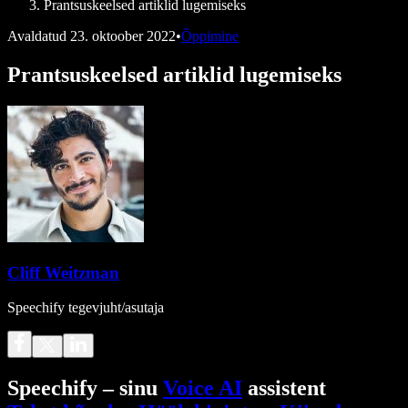
Prantsuskeelsed artiklid lugemiseks
Avaldatud
23. oktoober 2022
•
Õppimine
Prantsuskeelsed artiklid lugemiseks
Cliff Weitzman
Speechify tegevjuht/asutaja
Speechify – sinu
Voice AI
assistent