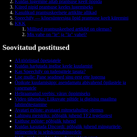
Kuidas lugemine aitab prantsuse keelt õppida
Kiired nipid prantsuse keeles lugemiseks
Kasulikud prantsuskeelsete artiklite allikad
Speechify — kõnesünteesiga õpid prantsuse keelt kiiremini
KKK
Millised prantsuskeelsed artiklid on olemas?
Mis vahe on "le" ja "la" vahel?
Soovitatud postitused
AI-tööriistad õpetajatele
Kuidas harjutada inglise keele kuulamist
Kas Speechify on tudengitele tasuta?
Loe mulle: Pane seadmed sinu eest ette lugema
Õpikute kuulamisäpp: asendamatu abivahend õpilastele ja
vanematele
Heliraamatud veebis: värav õppimiseks
Video tähendus: Liikuvate piltide ja digisisu maailma
lahtimõtestamine
Avatari mõiste: avataari mitmetahuline olemus
Lahingu meistriks: põhjalik juhend TF2 tegelastest
Esitluse mõiste: põhjalik juhend
Kuidas kasutada Discordi: põhjalik juhend mänguritele,
striimeritele ja seltskonnahingedele