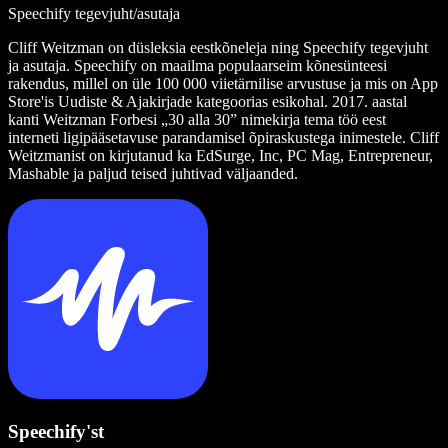
Speechify tegevjuht/asutaja
Cliff Weitzman on düsleksia eestkõneleja ning Speechify tegevjuht
ja asutaja. Speechify on maailma populaarseim kõnesünteesi
rakendus, millel on üle 100 000 viietärnilise arvustuse ja mis on App
Store'is Uudiste & Ajakirjade kategoorias esikohal. 2017. aastal
kanti Weitzman Forbesi „30 alla 30” nimekirja tema töö eest
interneti ligipääsetavuse parandamisel õpiraskustega inimestele. Cliff
Weitzmanist on kirjutanud ka EdSurge, Inc, PC Mag, Entrepreneur,
Mashable ja paljud teised juhtivad väljaanded.
Speechify'st