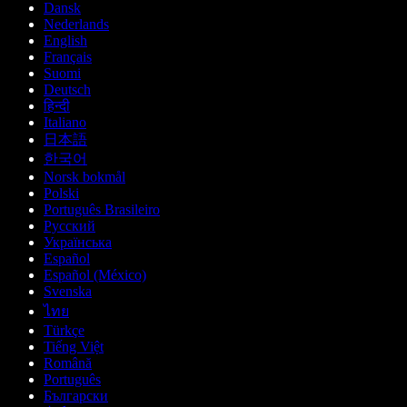
Dansk
Nederlands
English
Français
Suomi
Deutsch
हिन्दी
Italiano
日本語
한국어
Norsk bokmål
Polski
Português Brasileiro
Русский
Українська
Español
Español (México)
Svenska
ไทย
Türkçe
Tiếng Việt
Română
Português
Български