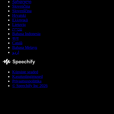
ქართული
Slovenčina
Slovenščina
Hrvatski
Ελληνικά
Lietuvių
עברית
Bahasa Indonesia
বাংলা
Català
Bahasa Melayu
اردو
Küpsiste seaded
Kasutustingimused
Privaatsuspoliitika
© Speechify Inc 2026