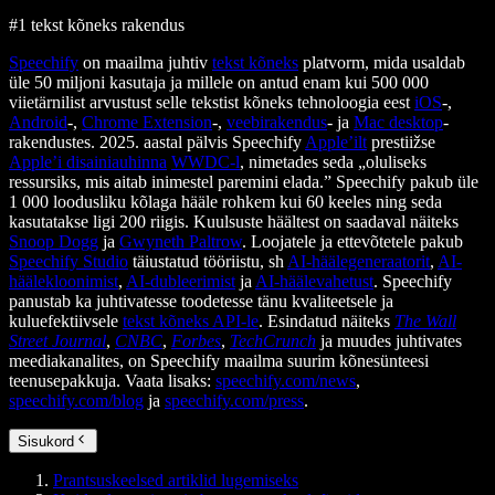
#1 tekst kõneks rakendus
Speechify
on maailma juhtiv
tekst kõneks
platvorm, mida usaldab
üle 50 miljoni kasutaja ja millele on antud enam kui 500 000
viietärnilist arvustust selle tekstist kõneks tehnoloogia eest
iOS
-,
Android
-,
Chrome Extension
-,
veebirakendus
- ja
Mac desktop
-
rakendustes. 2025. aastal pälvis Speechify
Apple’ilt
prestiižse
Apple’i disainiauhinna
WWDC-l
, nimetades seda „oluliseks
ressursiks, mis aitab inimestel paremini elada.” Speechify pakub üle
1 000 loodusliku kõlaga hääle rohkem kui 60 keeles ning seda
kasutatakse ligi 200 riigis. Kuulsuste häältest on saadaval näiteks
Snoop Dogg
ja
Gwyneth Paltrow
. Loojatele ja ettevõtetele pakub
Speechify Studio
täiustatud tööriistu, sh
AI-häälegeneraatorit
,
AI-
häälekloonimist
,
AI-dubleerimist
ja
AI-häälevahetust
. Speechify
panustab ka juhtivatesse toodetesse tänu kvaliteetsele ja
kuluefektiivsele
tekst kõneks API-le
. Esindatud näiteks
The Wall
Street Journal
,
CNBC
,
Forbes
,
TechCrunch
ja muudes juhtivates
meediakanalites, on Speechify maailma suurim kõnesünteesi
teenusepakkuja. Vaata lisaks:
speechify.com/news
,
speechify.com/blog
ja
speechify.com/press
.
Sisukord
Prantsuskeelsed artiklid lugemiseks