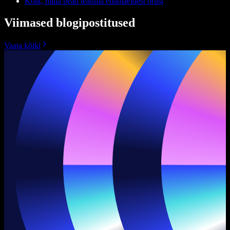
Kõik, mida pead teadma ebamaeldest orust
Viimased blogipostitused
Vaata kõiki