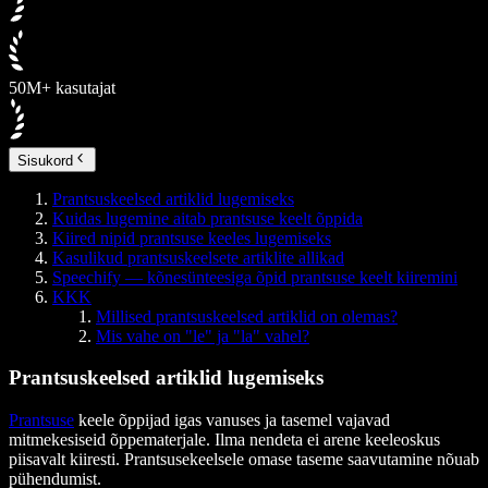
50M+ kasutajat
Sisukord
Prantsuskeelsed artiklid lugemiseks
Kuidas lugemine aitab prantsuse keelt õppida
Kiired nipid prantsuse keeles lugemiseks
Kasulikud prantsuskeelsete artiklite allikad
Speechify — kõnesünteesiga õpid prantsuse keelt kiiremini
KKK
Millised prantsuskeelsed artiklid on olemas?
Mis vahe on "le" ja "la" vahel?
Prantsuskeelsed artiklid lugemiseks
Prantsuse
keele õppijad igas vanuses ja tasemel vajavad
mitmekesiseid õppematerjale. Ilma nendeta ei arene keeleoskus
piisavalt kiiresti. Prantsusekeelsele omase taseme saavutamine nõuab
pühendumist.