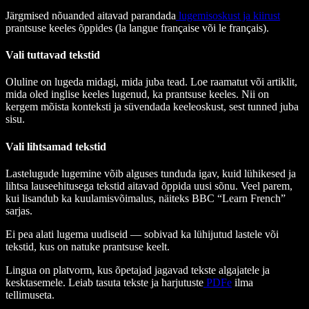
Järgmised nõuanded aitavad parandada
lugemisoskust ja kiirust
prantsuse keeles õppides (la langue française või le français).
Vali tuttavad tekstid
Oluline on lugeda midagi, mida juba tead. Loe raamatut või artiklit,
mida oled inglise keeles lugenud, ka prantsuse keeles. Nii on
kergem mõista konteksti ja süvendada keeleoskust, sest tunned juba
sisu.
Vali lihtsamad tekstid
Lastelugude lugemine võib alguses tunduda igav, kuid lühikesed ja
lihtsa lauseehitusega tekstid aitavad õppida uusi sõnu. Veel parem,
kui lisandub ka kuulamisvõimalus, näiteks BBC “Learn French”
sarjas.
Ei pea alati lugema uudiseid — sobivad ka lühijutud lastele või
tekstid, kus on natuke prantsuse keelt.
Lingua on platvorm, kus õpetajad jagavad tekste algajatele ja
kesktasemele. Leiab tasuta tekste ja harjutuste
PDFe
ilma
tellimuseta.