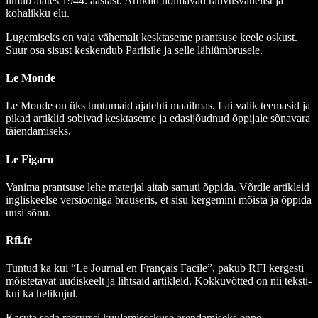
ilmub alates 1944. aastast. Artiklid hõlmavad rahvusvahelist ja
kohalikku elu.
Lugemiseks on vaja vähemalt kesktaseme prantsuse keele oskust.
Suur osa sisust keskendub Pariisile ja selle lähiümbrusele.
Le Monde
Le Monde
on üks tuntumaid ajalehti maailmas. Lai valik teemasid ja
pikad artiklid sobivad kesktaseme ja edasijõudnud õppijale sõnavara
täiendamiseks.
Le Figaro
Vanima prantsuse lehe materjal aitab samuti õppida. Võrdle artikleid
ingliskeelse versiooniga brauseris, et sisu kergemini mõista ja õppida
uusi sõnu.
Rfi.fr
Tuntud ka kui “Le Journal en Français Facile”, pakub RFI kergesti
mõistetavat uudiskeelt ja lihtsaid artikleid. Kokkuvõtted on nii teksti-
kui ka helikujul.
Kasuta seda ressurssi kuulamisoskuse arendamiseks enne