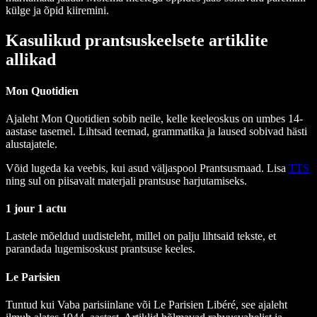
külge ja õpid kiiremini.
Kasulikud prantsuskeelsete artiklite
allikad
Mon Quotidien
Ajaleht
Mon Quotidien
sobib neile, kelle keeleoskus on umbes 14-
aastase tasemel. Lihtsad teemad, grammatika ja laused sobivad hästi
alustajatele.
Võid lugeda ka veebis, kui asud väljaspool Prantsusmaad. Lisa
TTS
ning sul on piisavalt materjali prantsuse harjutamiseks.
1 jour 1 actu
Lastele mõeldud uudisteleht, millel on palju lihtsaid tekste, et
parandada lugemisoskust prantsuse keeles.
Le Parisien
Tuntud kui
Vaba parisiinlane
või
Le Parisien Lib
é
r
é, see ajaleht