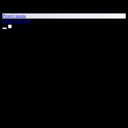
Proovi tasuta
Laadi kohe alla
Tooted
Tekst kõneks
iPhone’i ja iPadi rakendused
Androidi rakendus
Chrome’i laiendus
Edge’i laiendus
Veebirakendus
Maci rakendus
Windowsi rakendus