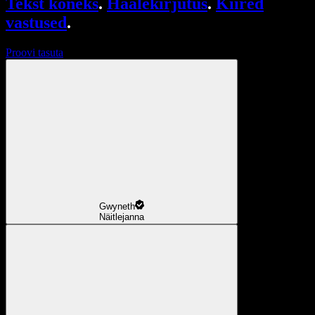
Tekst kõneks
.
Häälekirjutus
.
Kiired
vastused
.
Proovi tasuta
Gwyneth
Näitlejanna