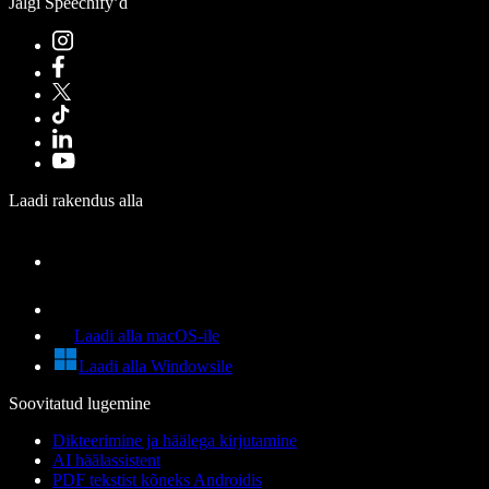
Jälgi Speechify’d
Laadi rakendus alla
Laadi alla macOS-ile
Laadi alla Windowsile
Soovitatud lugemine
Dikteerimine ja häälega kirjutamine
AI häälassistent
PDF tekstist kõneks Androidis