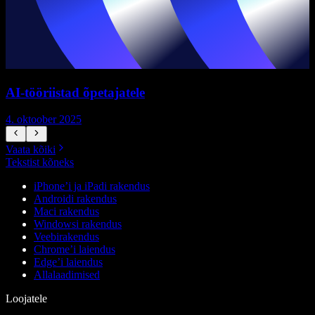
AI-tööriistad õpetajatele
4. oktoober 2025
7
Vaata kõiki
Tekstist kõneks
iPhone’i ja iPadi rakendus
Androidi rakendus
Maci rakendus
Windowsi rakendus
Veebirakendus
Chrome’i laiendus
Edge’i laiendus
Allalaadimised
Loojatele