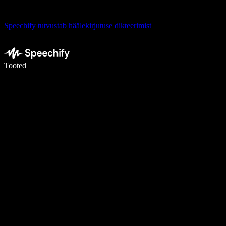
Speechify tutvustab häälekirjutuse dikteerimist
Kirjuta häälega 5× kiiremini
Tooted
Loe lähemalt