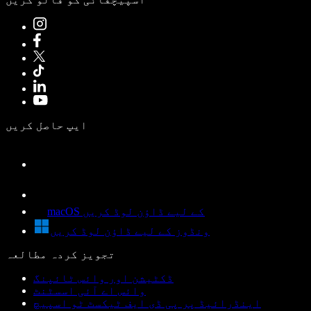
ایپ حاصل کریں
macOS کے لیے ڈاؤن لوڈ کریں
ونڈوز کے لیے ڈاؤن لوڈ کریں
تجویز کردہ مطالعہ
ڈکٹیشن اور وائس ٹائپنگ
وائس اے آئی اسسٹنٹ
اینڈرائیڈ پر پی ڈی ایف ٹیکسٹ ٹو اسپیچ