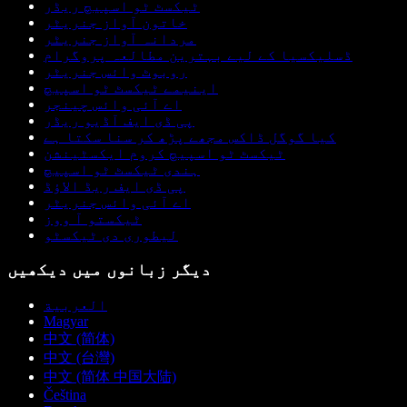
ٹیکسٹ ٹو اسپیچ ریڈر
خاتون آواز جنریٹر
مردانہ آواز جنریٹر
ڈسلیکسیا کے لیے بہترین مطالعہ پروگرام
روبوٹ وائس جنریٹر
اینیمے ٹیکسٹ ٹو اسپیچ
اے آئی وائس چینجر
پی ڈی ایف آڈیو ریڈر
کیا گوگل ڈاکس مجھے پڑھ کر سنا سکتا ہے
ٹیکسٹ ٹو اسپیچ کروم ایکسٹینشن
ہندی ٹیکسٹ ٹو اسپیچ
پی ڈی ایف ریڈ الاؤڈ
اے آئی وائس جنریٹر
ٹیکستو آ ووز
لیطوری دی ٹیکسٹو
دیگر زبانوں میں دیکھیں
العربية
Magyar
中文 (简体)
中文 (台灣)
中文 (简体 中国大陆)
Čeština