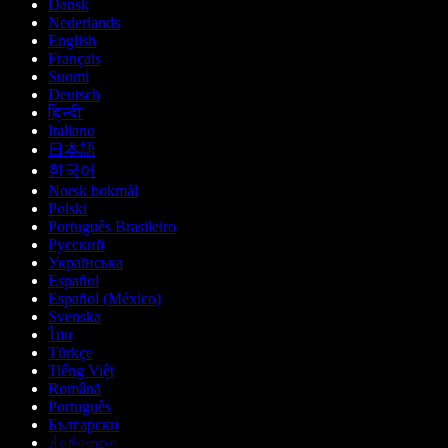
Dansk
Nederlands
English
Français
Suomi
Deutsch
हिन्दी
Italiano
日本語
한국어
Norsk bokmål
Polski
Português Brasileiro
Русский
Українська
Español
Español (México)
Svenska
ไทย
Türkçe
Tiếng Việt
Română
Português
Български
ქართული