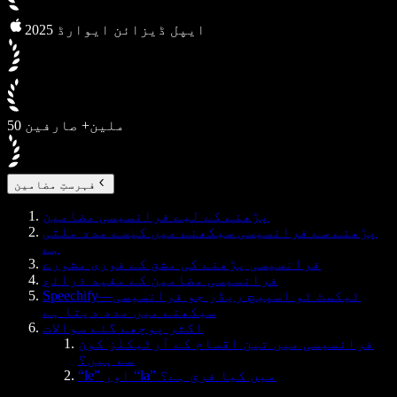
2025 ایپل ڈیزائن ایوارڈ
50 ملین+ صارفین
فہرستِ مضامین
پڑھنے کے لیے فرانسیسی مضامین
پڑھنے سے فرانسیسی سیکھنے میں کیسے مدد ملتی
ہے
فرانسیسی پڑھنے کی مشق کے فوری مشورے
فرانسیسی مضامین کے مفید ذرائع
Speechify—ٹیکسٹ ٹو اسپیچ ریڈر جو فرانسیسی
سیکھنے میں مدد دیتا ہے
اکثر پوچھے گئے سوالات
فرانسیسی میں تین اقسام کے آرٹیکلز کون
سے ہیں؟
“le” اور “la” میں کیا فرق ہے؟