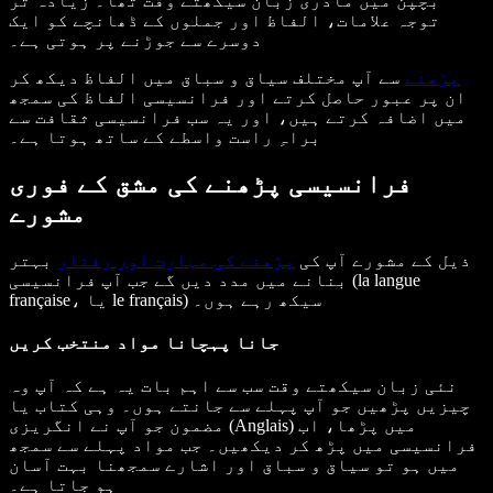
بچپن میں مادری زبان سیکھتے وقت تھا۔ زیادہ تر
توجہ علامات، الفاظ اور جملوں کے ڈھانچے کو ایک
دوسرے سے جوڑنے پر ہوتی ہے۔
پڑھنے
سے آپ مختلف سیاق و سباق میں الفاظ دیکھ کر
ان پر عبور حاصل کرتے اور فرانسیسی الفاظ کی سمجھ
میں اضافہ کرتے ہیں، اور یہ سب فرانسیسی ثقافت سے
براہِ راست واسطے کے ساتھ ہوتا ہے۔
فرانسیسی پڑھنے کی مشق کے فوری
مشورے
ذیل کے مشورے آپ کی
پڑھنے کی مہارت اور رفتار
بہتر
بنانے میں مدد دیں گے جب آپ فرانسیسی (la langue
française، یا le français) سیکھ رہے ہوں۔
جانا پہچانا مواد منتخب کریں
نئی زبان سیکھتے وقت سب سے اہم بات یہ ہے کہ آپ وہ
چیزیں پڑھیں جو آپ پہلے سے جانتے ہوں۔ وہی کتاب یا
مضمون جو آپ نے انگریزی (Anglais) میں پڑھا، اب
فرانسیسی میں پڑھ کر دیکھیں۔ جب مواد پہلے سے سمجھ
میں ہو تو سیاق و سباق اور اشارے سمجھنا بہت آسان
ہو جاتا ہے۔