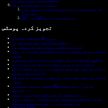
سیکھنے میں مدد دیتا ہے
اکثر پوچھے گئے سوالات
فرانسیسی میں تین اقسام کے آرٹیکلز کون
سے ہیں؟
“le” اور “la” میں کیا فرق ہے؟
تجویز کردہ پوسٹس
اساتذہ کے لیے AI ٹولز
انگلش سننے کی مشق کیسے کریں
کیا اسپیچفائی طلبہ کے لیے مفت ہے؟
مجھے پڑھ کر سنائیں: اپنے آلات سے بلند آواز میں
سنیں
ٹیکسٹ بُک آڈیو ریڈر: طلبہ و والدین کے لیے لازم
آن لائن آڈیو درسی کتابیں: علم کی نئی دنیا
ویڈیو کی تعریف: متحرک تصاویر اور ڈیجیٹل مواد
کی دنیا کی وضاحت
اوتار کی تعریف: اوتار کی کثیرالجہتی نوعیت کی
کھوج
جنگی میدان کے ماہر: TF2 کرداروں کی مکمل
گائیڈ
پریزنٹیشن کی تعریف: ایک جامع رہنما
ڈسکارڈ کیسے استعمال کریں: گیمرز، اسٹریمرز
اور سوشل یوزرز کے لیے مکمل گائیڈ
Uncanny Valley کے بارے میں سب کچھ