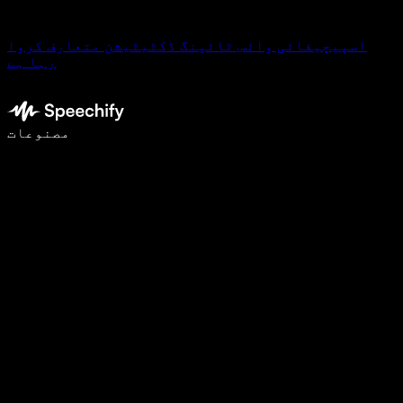
اسپیچیفائی وائس ٹائپنگ ڈکٹیٹیشن متعارف کروا
رہا ہے
وائس ٹائپنگ کے ساتھ 5 گنا تیزی سے لکھیں
مصنوعات
مزید جانیں