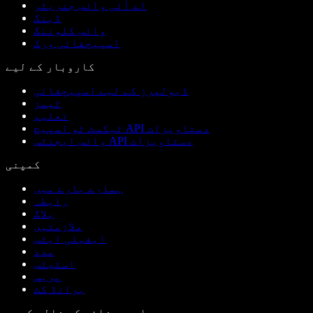
اے آئی وائس جنریٹر
ڈبنگ
وائس کلوننگ
اسپیچفائی ورک
کاروبار کے لیے
ڈیولپرز کے لیے اسپیچفائی
ٹیمز
تعلیم
ٹیکسٹ ٹو اسپیچ API دستاویزات
وائس ایجنٹس API دستاویزات
کمپنی
ہمارے بارے میں
رابطہ
بلاگ
ملازمتیں
ایفیلی ایٹس
مدد
اسٹیٹس
پریس
برانڈ کٹ
اسپیچفائی کو فالو کریں