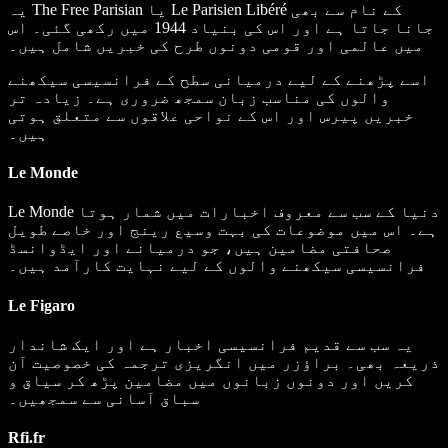
é کے نام سے بھی
r
é
Le Parisien Lib
یا
The Free Parisian
یہ
جانا جاتا ہے اور اس کی بنیاد 1944 میں رکھی گئی۔ اس
میں عالمی اور قومی دونوں طرح کی خبریں شامل ہیں۔
اسے پڑھنے کے لیے درمیانی سطح کے فرانسیسی سیکھنے
والوں کی مناسب زبان سمجھ ضروری ہے۔ زیادہ تر
خبریں پیرس اور اس کے نواحی علاقوں سے متعلق ہوتی
ہیں۔
Le Monde
دنیا کے سب سے معروف اخبارات میں شمار ہوتا
Le Monde
ہے۔ اس میں موضوعات کی بہت وسیع رینج اور خاصے طویل
صحافتی مضامین ہیں، جو درمیانے اور ایڈوانسڈ
فرانسیسی سیکھنے والوں کے لیے نہایت کارآمد ہیں۔
Le Figaro
یہ سب سے قدیم فرانسیسی اخبار ہے اور ایک شاندار
ذریعہ بھی۔ براؤزر میں انگریزی ترجمہ کی خصوصیت آن
کریں اور دونوں زبانوں میں مضامین پڑھ کر سیاق و
سباق آسانی سے سمجھیں۔
Rfi.fr