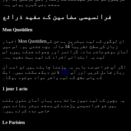
سمجھ بھی گہری ہوتی ہے۔
فرانسیسی مضامین کے مفید ذرائع
Mon Quotidien
ان لوگوں کے لیے بہترین ہے جن کی
Mon Quotidien
اخبار
زبان کی سطح تقریباً 14 سالہ بچے جتنی ہو۔ اس میں
آسان موضوعات، سادہ گرائمر اور چھوٹے جملے ہیں، اس
لیے یہ ابتدائی افراد کے لیے بہت مفید ہے۔
اگر آپ فرانس سے باہر یہ پڑھنا چاہتے ہیں تو اسے آن
ریڈر شامل کریں اور آپ
TTS
لائن دیکھ سکتے ہیں۔ ایک
کے پاس مشق کے لیے وافر مواد موجود ہوگا۔
1 jour 1 actu
یہ بچوں کے لیے نیوز سائٹ ہے، یہاں آسان متون ملتے
ہیں جو فرانسیسی پڑھنے کی سمجھ بہتر بنانے میں
خاصی مدد کرتے ہیں۔
Le Parisien