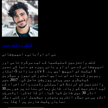
کلف وائتزمین
سی ای او / بانی، اسپیچفائی
کلف وائتزمین ڈسلیکسیا کے لیے سرگرم حامی اور
اسپیچفائی کے سی ای او و بانی ہیں، جو دنیا کی نمبر
1 ٹیکسٹ ٹو اسپیچ ایپ ہے۔ 1 لاکھ سے زائد 5-اسٹار
ریویوز کے ساتھ اس نے ایپ اسٹور کی نیوز و میگزین
کیٹیگری میں پہلی پوزیشن حاصل کی۔ 2017 میں
وائتزمین کو لرننگ ڈس ایبلٹی رکھنے والے افراد کے
لیے انٹرنیٹ کو زیادہ قابلِ رسائی بنانے پر فوربس 30
انڈر 30 میں شامل کیا گیا۔ ان کا تذکرہ ایڈسرج،
انک، پی سی میگ، انٹرپرینیئر، میشیبل اور کئی دیگر
نمایاں پلیٹ فارمز پر آ چکا ہے۔