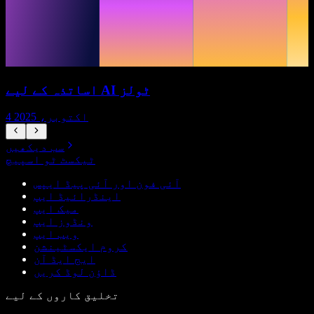
اساتذہ کے لیے AI ٹولز
4 اکتوبر، 2025
سب دیکھیں
ٹیکسٹ ٹو اسپیچ
آئی فون اور آئی پیڈ ایپس
اینڈرائیڈ ایپ
میک ایپ
ونڈوز ایپ
ویب ایپ
کروم ایکسٹینشن
ایج ایڈ آن
ڈاؤن لوڈ کریں
تخلیق کاروں کے لیے