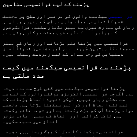
پڑھنے کے لیے فرانسیسی مضامین
فرانسیسی
سیکھنے والوں کو ہر عمر اور سطح پر مختلف
قسم کا تعلیمی مواد چاہیے۔ اس کے بغیر، وہ اپنی
زبان کی مہارت تیزی سے نہیں نکھار سکتے۔ فرانکوفون
کے برابر آنے کے لیے خوب محنت درکار ہوتی ہے۔
فرانسیسی میں پڑھنا علم بڑھانے اور زبان کو بہتر
سمجھنے کا بہترین طریقہ ہے، اور مضامین نسبتاً آسان
دستیابی کی وجہ سے اس کے لیے زبردست وسیلہ ہیں۔
پڑھنے سے فرانسیسی سیکھنے میں کیسے
مدد ملتی ہے
پڑھنا فرانسیسی سیکھنے میں کئی طرح سے مدد دیتا
ہے۔ اگرچہ فرانسیسی انگریزی بولنے والوں کے لیے سب
سے مشکل زبان نہیں، لیکن ذخیرۂ الفاظ بڑھانے کے
لیے نئے الفاظ اور گرائمر سیکھنا پڑتا ہے۔ دلچسپ
مواد پڑھنا آپ کو جڑے رکھتا ہے اور توجہ قائم رکھتا
ہے، تاکہ گرائمر اور الفاظ کے معنی زیادہ مؤثر
انداز میں سمجھ سکیں۔
فرانسیسی سیکھنے کا عمل لگ بھگ ویسا ہی ہے جیسا