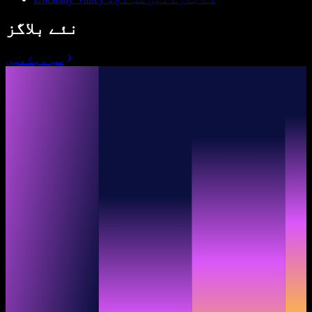
نئے بلاگز
سب دیکھیں