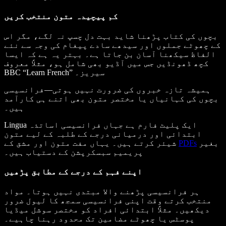
کم پیچیدہ متون منتخب کریں
بچوں کی کتاب پڑھنا شاید بہت دل چسپ نہ لگے، مگر اس
کے چھوٹے جملوں اور سیدھے سادے پیغام کی وجہ سے نئے
الفاظ سیکھنا آسان بن جاتا ہے۔ بہتر یہ ہے کہ ایسا
کچھ ڈھونڈیں جس میں آڈیو بھی شامل ہو، مثلاً معروف
BBC “Learn French” سیریز۔
ہمیشہ تازہ خبروں کی ضرورت نہیں ہوتی—فرانسیسی
بچوں کی کہانیاں یا مختصر متون بھی اتنے ہی کارآمد
ہیں۔
Lingua ایک پلیٹ فارم ہے جہاں فرانسیسی اساتذہ
ابتدائی اور درمیانی درجے کے طلبہ کے لیے متون
بغیر
PDFs
شیئر کرتے ہیں۔ یہاں مفت متون اور مشق کے
پریمیم سبسکرپشن کے دستیاب ہیں۔
اپنے فہم کے درجے کے مطابق پڑھیں
ہر فرانسیسی پڑھنے والا مبتدی نہیں ہوتا۔ مواد
منتخب کرتے وقت اپنی فرانسیسی سمجھ کا لیول ضرور
دیکھیں۔ مثلاً ابتدائی افراد کو مختصر سوشل میڈیا
پوسٹس یا چھوٹے مضامین تک محدود رہنا چاہیے۔