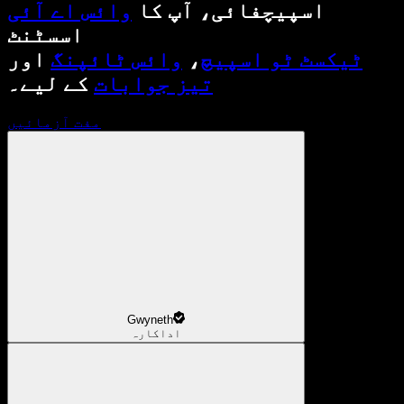
اسپیچفائی، آپ کا
وائس اے آئی
اسسٹنٹ
ٹیکسٹ ٹو اسپیچ
،
وائس ٹائپنگ
اور
تیز جوابات
کے لیے۔
مفت آزمائیں
Gwyneth
اداکارہ