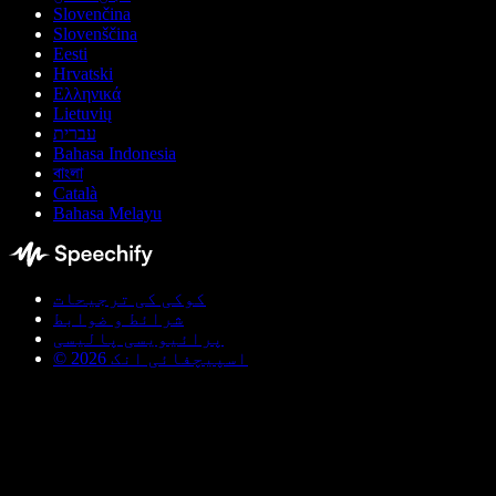
Slovenčina
Slovenščina
Eesti
Hrvatski
Ελληνικά
Lietuvių
עברית
Bahasa Indonesia
বাংলা
Català
Bahasa Melayu
کوکی کی ترجیحات
شرائط و ضوابط
پرائیویسی پالیسی
© اسپیچفائی انک 2026