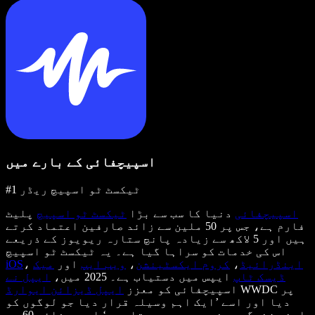
اسپیچفائی کے بارے میں
#1 ٹیکسٹ ٹو اسپیچ ریڈر
اسپیچفائی
دنیا کا سب سے بڑا
ٹیکسٹ ٹو اسپیچ
پلیٹ
فارم ہے، جس پر 50 ملین سے زائد صارفین اعتماد کرتے
ہیں اور 5 لاکھ سے زیادہ پانچ ستارہ ریویوز کے ذریعے
اس کی خدمات کو سراہا گیا ہے۔ یہ ٹیکسٹ ٹو اسپیچ
اینڈرائیڈ
،
کروم ایکسٹینشن
،
ویب ایپ
اور
میک
،
iOS
ڈیسک ٹاپ
ایپس میں دستیاب ہے۔ 2025 میں،
ایپل نے
WWDC پر
اسپیچفائی کو معزز
ایپل ڈیزائن ایوارڈ
دیا اور اسے ’ایک اہم وسیلہ قرار دیا جو لوگوں کو
اپنی زندگی جینے میں مدد دیتا ہے۔‘ اسپیچفائی 60 سے