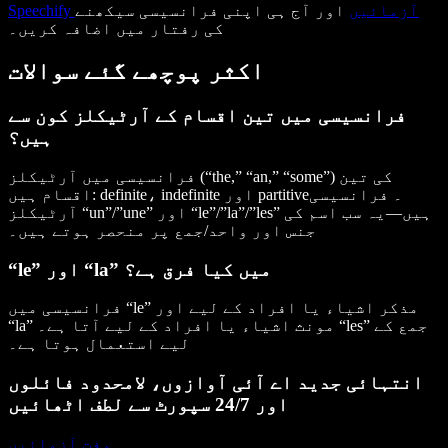
Speechify آزمائیں
اور آج ہی اپنی فرانسیسی سیکھنے
کی رفتار میں اضافہ کریں۔
اکثر پوچھے گئے سوالات
فرانسیسی میں تین اقسام کے آرٹیکلز کون سے
ہیں؟
فرانسیسی میں آرٹیکلز (“the,” “an,” “some”) کی تین
اقسام ہیں: definite، indefinite اور partitive۔ فرانسیسی
آرٹیکلز “un”/”une” اور “le”/”la”/”les” ہیں—یہ سب اسم کی
جنس اور واحد/جمع پر منحصر ہوتے ہیں۔
“le” اور “la” میں کیا فرق ہے؟
فرانسیسی میں “le” مذکر اشیاء یا افراد کے لیے اور
“la” مونث اشیاء یا افراد کے لیے آتا ہے۔ “les” جمع کے
لیے استعمال ہوتا ہے۔
انتہائی جدید اے آئی آوازوں، لامحدود فائلوں
اور 24/7 سپورٹ سے لطف اٹھائیں
مفت آزمائیں