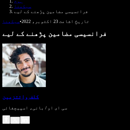
ہوم
ڈویلپرز کے لیے Speechify
سیکھنا
فرانسیسی مضامین پڑھنے کے لیے
تاریخِ اشاعت
23 اکتوبر، 2022
•
سیکھنا
فرانسیسی مضامین پڑھنے کے لیے
کلف وائتزمین
سی ای او / بانی، اسپیچفائی