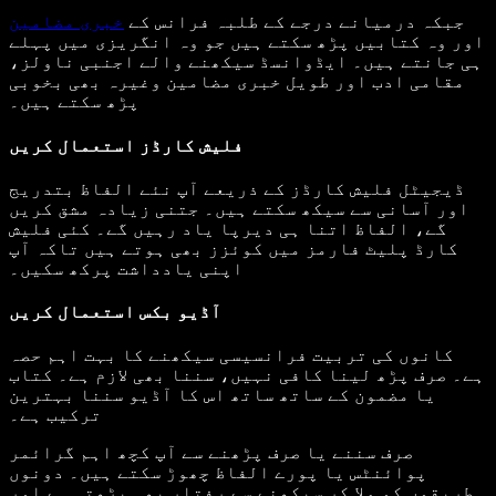
جبکہ درمیانے درجے کے طلبہ فرانس کے
خبری مضامین
اور وہ کتابیں پڑھ سکتے ہیں جو وہ انگریزی میں پہلے
ہی جانتے ہیں۔ ایڈوانسڈ سیکھنے والے اجنبی ناولز،
مقامی ادب اور طویل خبری مضامین وغیرہ بھی بخوبی
پڑھ سکتے ہیں۔
فلیش کارڈز استعمال کریں
ڈیجیٹل فلیش کارڈز کے ذریعے آپ نئے الفاظ بتدریج
اور آسانی سے سیکھ سکتے ہیں۔ جتنی زیادہ مشق کریں
گے، الفاظ اتنا ہی دیرپا یاد رہیں گے۔ کئی فلیش
کارڈ پلیٹ فارمز میں کوئزز بھی ہوتے ہیں تاکہ آپ
اپنی یادداشت پرکھ سکیں۔
آڈیو بکس استعمال کریں
کانوں کی تربیت فرانسیسی سیکھنے کا بہت اہم حصہ
ہے۔ صرف پڑھ لینا کافی نہیں، سننا بھی لازم ہے۔ کتاب
یا مضمون کے ساتھ ساتھ اس کا آڈیو سننا بہترین
ترکیب ہے۔
صرف سننے یا صرف پڑھنے سے آپ کچھ اہم گرائمر
پوائنٹس یا پورے الفاظ چھوڑ سکتے ہیں۔ دونوں
طریقوں کو ملا کر سیکھنے سے رفتار بھی بڑھتی ہے اور