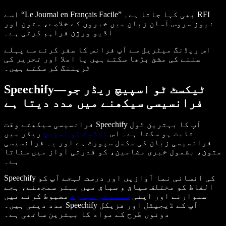
اسے “Le Journal en Français Facile” بھی کہا جاتا ہے۔ RFI
نیوز سروس آسان زبان میں خبروں کے خلاصے، متون اور
آڈیو ورژن فراہم کرتی ہے۔
اس ریڈنگ میٹریل سے آپ فرانس کا سفر کرنے سے پہلے
سننے کی مشق بڑھا سکتے ہیں یا املا اور تحریر کی
ٹریننگ کر سکتے ہیں۔
Speechify—ٹیکسٹ ٹو اسپیچ ریڈر جو
فرانسیسی سیکھنے میں مدد دیتا ہے
فرانسیسی سیکھتے وقت Speechify آپ کا بہترین ٹول
ثابت ہو سکتا ہے۔ اس
ٹیکسٹ ٹو اسپیچ
ریڈر میں
فرانسیسی زبان کی مکمل سپورٹ ہے اور یہ فرانسیسی
متون، بشمول خبری مضامین، کو قدرتی آواز میں سناتا
ہے۔
Speechify کی انسانی نما آوازیں اور درست لہجے آپ کو
الفاظ کو مختلف سیاق و سباق میں بہتر سمجھنے، ہجے
سنوارنے اور اپنی
سننے کی مہارت
مضبوط کرنے میں
مدد دیتی ہیں۔ Speechify آپ کے ڈیجیٹل اور فزیکل
دونوں طرح کے مواد کا بہترین ساتھی ہے۔