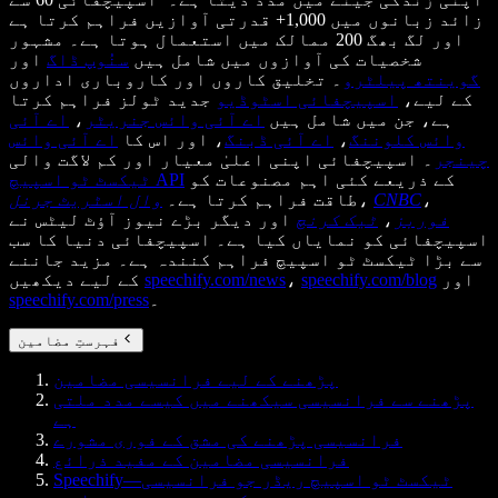
زائد زبانوں میں 1,000+ قدرتی آوازیں فراہم کرتا ہے
اور لگ بھگ 200 ممالک میں استعمال ہوتا ہے۔ مشہور
شخصیات کی آوازوں میں شامل ہیں
سنُوپ ڈاگ
اور
گوینتھ پیلٹرو
۔ تخلیق کاروں اور کاروباری اداروں
کے لیے،
اسپیچفائی اسٹوڈیو
جدید ٹولز فراہم کرتا
ہے، جن میں شامل ہیں
اے آئی وائس جنریٹر
،
اے آئی
وائس کلوننگ
،
اے آئی ڈبنگ
، اور اس کا
اے آئی وائس
چینجر
۔ اسپیچفائی اپنی اعلیٰ معیار اور کم لاگت والی
کے ذریعے کئی اہم مصنوعات کو
ٹیکسٹ ٹو اسپیچ API
،
CNBC
،
طاقت فراہم کرتا ہے۔
وال اسٹریٹ جرنل
فوربز
،
ٹیک کرنچ
اور دیگر بڑے نیوز آؤٹ لیٹس نے
اسپیچفائی کو نمایاں کیا ہے۔ اسپیچفائی دنیا کا سب
سے بڑا ٹیکسٹ ٹو اسپیچ فراہم کنندہ ہے۔ مزید جاننے
اور
speechify.com/blog
،
speechify.com/news
کے لیے دیکھیں
۔
speechify.com/press
فہرستِ مضامین
پڑھنے کے لیے فرانسیسی مضامین
پڑھنے سے فرانسیسی سیکھنے میں کیسے مدد ملتی
ہے
فرانسیسی پڑھنے کی مشق کے فوری مشورے
فرانسیسی مضامین کے مفید ذرائع
Speechify—ٹیکسٹ ٹو اسپیچ ریڈر جو فرانسیسی