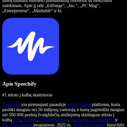
indėlį didinant interneto prieinamumą žmonėms su mokymosi
sutrikimais. Apie jį rašė „EdSurge“, „Inc.“, „PC Mag“,
„Entrepreneur“, „Mashable“ ir kt.
Apie Speechify
#1 teksto į kalbą skaitytuvas
Speechify
yra pirmaujanti pasaulyje
teksto į kalbą
platforma, kuria
pasitiki daugiau nei 50 milijonų vartotojų ir kurią pagrindžia daugiau
nei 500 000 penkių žvaigždučių atsiliepimų skirtingose teksto į
kalbą
iOS
,
Android
,
Chrome plėtinio
,
internetinės programėlės
ir
Mac darbalaukio
programose. 2025 m.
Apple apdovanojo
Speechify