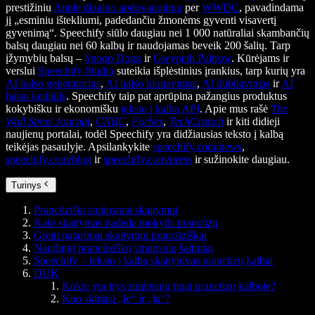
prestižiniu
Apple dizaino apdovanojimu
per
WWDC
, pavadindama
jį „esminiu ištekliumi, padedančiu žmonėms gyventi visavertį
gyvenimą“. Speechify siūlo daugiau nei 1 000 natūraliai skambančių
balsų daugiau nei 60 kalbų ir naudojamas beveik 200 šalių. Tarp
įžymybių balsų –
Snoop Dogg
ir
Gwyneth Paltrow
. Kūrėjams ir
verslui
Speechify Studio
suteikia išplėstinius įrankius, tarp kurių yra
AI balso generatorius
,
AI balso klonavimas
,
AI dubliavimas
ir
AI
balso keitiklis
. Speechify taip pat aprūpina pažangius produktus
kokybišku ir ekonomišku
teksto į kalbą API
. Apie mus rašė
The
Wall Street Journal
,
CNBC
,
Forbes
,
TechCrunch
ir kiti didieji
naujienų portalai, todėl Speechify yra didžiausias teksto į kalbą
teikėjas pasaulyje. Apsilankykite
speechify.com/news
,
speechify.com/blog
ir
speechify.com/press
ir sužinokite daugiau.
Turinys
Prancūziški straipsniai skaitymui
Kaip skaitymas padeda mokytis prancūzų
Greiti patarimai skaitymui prancūziškai
Naudingi prancūziškų straipsnių šaltiniai
Speechify – teksto į kalbą skaitytuvas prancūzų kalbai
DUK
Kokie yra trys straipsnių tipai prancūzų kalboje?
Kuo skiriasi „le“ ir „la“?