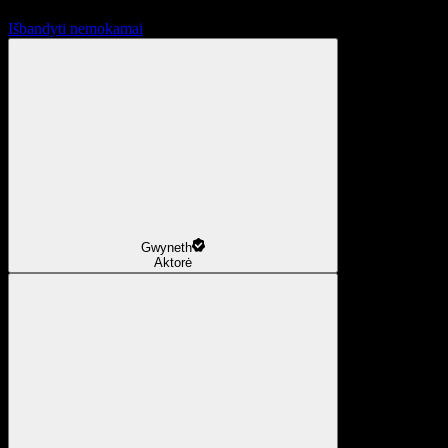
Išbandyti nemokamai
Gwyneth
Aktorė