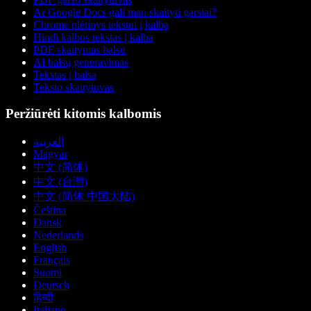
Ar Google Docs gali man skaityti garsiai?
Chrome plėtinys tekstui į kalbą
Hindi kalbos tekstas į kalbą
PDF skaitymas balsu
AI balsų generavimas
Tekstas į balsą
Teksto skaitytuvas
Peržiūrėti kitomis kalbomis
العربية
Magyar
中文 (简体)
中文 (台灣)
中文 (简体 中国大陆)
Čeština
Dansk
Nederlands
English
Français
Suomi
Deutsch
हिन्दी
Italiano