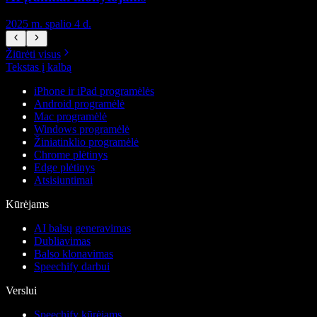
2025 m. spalio 4 d.
2
Žiūrėti visus
Tekstas į kalbą
iPhone ir iPad programėlės
Android programėlė
Mac programėlė
Windows programėlė
Žiniatinklio programėlė
Chrome plėtinys
Edge plėtinys
Atsisiuntimai
Kūrėjams
AI balsų generavimas
Dubliavimas
Balso klonavimas
Speechify darbui
Verslui
Speechify kūrėjams