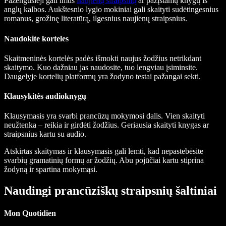
Pažengusieji gali imtis
naujienų straipsnių
ar pažįstamų knygų iš
anglų kalbos. Aukštesnio lygio mokiniai gali skaityti sudėtingesnius
romanus, grožinę literatūrą, ilgesnius naujienų straipsnius.
Naudokite korteles
Skaitmeninės kortelės padės išmokti naujus žodžius netrikdant
skaitymo. Kuo dažniau jas naudosite, tuo lengviau įsiminsite.
Daugelyje kortelių platformų yra žodyno testai pažangai sekti.
Klausykitės audioknygų
Klausymasis yra svarbi prancūzų mokymosi dalis. Vien skaityti
neužtenka – reikia ir girdėti žodžius. Geriausia skaityti knygas ar
straipsnius kartu su audio.
Atskirtas skaitymas ir klausymasis gali lemti, kad nepastebėsite
svarbių gramatinių formų ar žodžių. Abu pojūčiai kartu stiprina
žodyną ir spartina mokymąsi.
Naudingi prancūziškų straipsnių šaltiniai
Mon Quotidien