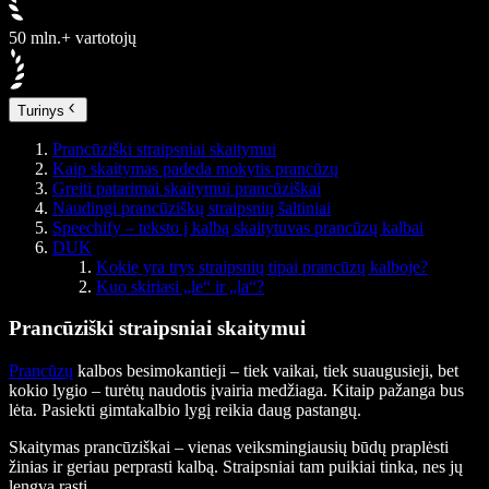
50 mln.+ vartotojų
Turinys
Prancūziški straipsniai skaitymui
Kaip skaitymas padeda mokytis prancūzų
Greiti patarimai skaitymui prancūziškai
Naudingi prancūziškų straipsnių šaltiniai
Speechify – teksto į kalbą skaitytuvas prancūzų kalbai
DUK
Kokie yra trys straipsnių tipai prancūzų kalboje?
Kuo skiriasi „le“ ir „la“?
Prancūziški straipsniai skaitymui
Prancūzų
kalbos besimokantieji – tiek vaikai, tiek suaugusieji, bet
kokio lygio – turėtų naudotis įvairia medžiaga. Kitaip pažanga bus
lėta. Pasiekti gimtakalbio lygį reikia daug pastangų.
Skaitymas prancūziškai – vienas veiksmingiausių būdų praplėsti
žinias ir geriau perprasti kalbą. Straipsniai tam puikiai tinka, nes jų
lengva rasti.