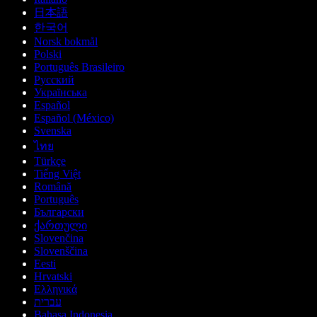
日本語
한국어
Norsk bokmål
Polski
Português Brasileiro
Русский
Українська
Español
Español (México)
Svenska
ไทย
Türkçe
Tiếng Việt
Română
Português
Български
ქართული
Slovenčina
Slovenščina
Eesti
Hrvatski
Ελληνικά
עברית
Bahasa Indonesia