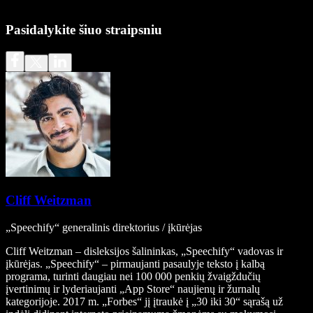
Pasidalykite šiuo straipsniu
Cliff Weitzman
„Speechify“ generalinis direktorius / įkūrėjas
Cliff Weitzman – disleksijos šalininkas, „Speechify“ vadovas ir
įkūrėjas. „Speechify“ – pirmaujanti pasaulyje teksto į kalbą
programa, turinti daugiau nei 100 000 penkių žvaigždučių
įvertinimų ir lyderiaujanti „App Store“ naujienų ir žurnalų
kategorijoje. 2017 m. „Forbes“ jį įtraukė į „30 iki 30“ sąrašą už