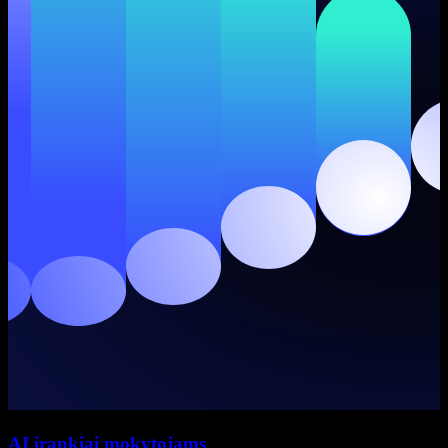
AI įrankiai mokytojams