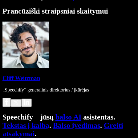
Prancūziški straipsniai skaitymui
Cliff Weitzman
„Speechify“ generalinis direktorius / įkūrėjas
Speechify – jūsų
balso AI
asistentas.
Tekstas į kalbą
.
Balso įvedimas
.
Greiti
atsakymai
.