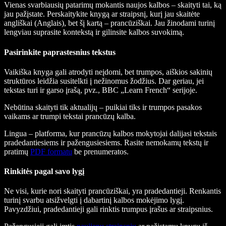
Vienas svarbiausių patarimų mokantis naujos kalbos – skaityti tai, ką
jau pažįstate. Perskaitykite knygą ar straipsnį, kurį jau skaitėte
angliškai (Anglais), bet šį kartą – prancūziškai. Jau žinodami turinį
lengviau suprasite kontekstą ir gilinsite kalbos suvokimą.
Pasirinkite paprastesnius tekstus
Vaikiška knyga gali atrodyti neįdomi, bet trumpos, aiškios sakinių
struktūros leidžia susitelkti į nežinomus žodžius. Dar geriau, jei
tekstas turi ir garso įrašą, pvz., BBC „Learn French“ serijoje.
Nebūtina skaityti tik aktualijų – puikiai tiks ir trumpos pasakos
vaikams ar trumpi tekstai prancūzų kalba.
Lingua – platforma, kur prancūzų kalbos mokytojai dalijasi tekstais
pradedantiesiems ir pažengusiesiems. Rasite nemokamų tekstų ir
pratimų
PDF formatu
be prenumeratos.
Rinkitės pagal savo lygį
Ne visi, kurie nori skaityti prancūziškai, yra pradedantieji. Renkantis
turinį svarbu atsižvelgti į dabartinį kalbos mokėjimo lygį.
Pavyzdžiui, pradedantieji gali rinktis trumpus įrašus ar straipsnius.