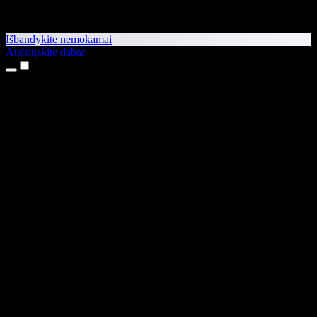
Išbandykite nemokamai
Atsisiųskite dabar
Produktai
Teksto skaitymas balsu
iPhone ir iPad programėlės
Android programėlė
Chrome plėtinys
Edge plėtinys
Interneto programėlė
Mac programėlė
Windows programėlė