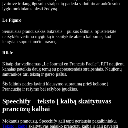
įvairovė ir daug ilgesnių straipsnių padeda vidutinio ar aukštesnio
lygio mokiniams plėsti žodyną.
Le Figaro
Seniausias prancūziškas laikraštis – puikus šaltinis. Spustelėkite
naršyklės vertimo mygtuką ir skaitykite abiem kalbomis, kad
lengviau suprastumėte prasmę.
Rfi.fr
Kitaip dar vadinamas „Le Journal en Français Facile“, RFI naujienų
kanalas pateikia daug temų su paprastesniais straipsniais. Naujienų
santraukos turi tekstą ir garso įrašus.
Šis šaltinis padės lavinti klausymo supratimą prieš kelionę į
Prancūziją ir rašymo bei rašybos įgūdžius.
Speechify – teksto į kalbą skaitytuvas
prancūzų kalbai
Mokantis prancūzų, Speechify gali tapti geriausiu pagalbininku.
Teksto į kalbą
skaitytuvas palaiko prancūzų kalbą ir gali paversti