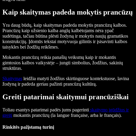
Kaip skaitymas padeda mokytis prancūzų
Yra daug būdų, kaip skaitymas padeda mokytis prancūzų kalbos.
Prancūzų kaip užsienio kalba anglų kalbėtojams nėra ypač
sudėtinga, tačiau būtina plėsti žodyną ir mokytis naujų gramatikos
konstrukcijų. Įdomūs tekstai motyvuoja gilintis ir įsisavinti kalbos
taisykles bei žodžių reikšmes.
Mokantis prancūzų reikia panašių veiksmų kaip ir mokantis
gimtosios kalbos vaikystėje – jungti simbolius, žodžius, sakinių
struktūras.
Skaitymas
leidžia matyti žodžius skirtinguose kontekstuose, lavina
žodyną ir padeda geriau pažinti prancūzų kultūrą.
Greiti patarimai skaitymui prancūziškai
Toliau esantys patarimai padės jums pagerinti
skaitymo įgūdžius ir
greitį
mokantis prancūzų (la langue française, arba le français).
Rinkitės pažįstamą turinį