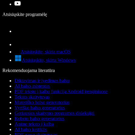
Atsisiųskite programėlę
Atsisiųskite, skirta macOS
Atsisiųskite, skirta Windows
Rekomenduojama literatūra
Diktavimas ir įvedimas balsu
AI balso asistentas
PDF teksto į kalbą funkcija Android įrenginiuose
Teksto skaitytuvas
Moteriško balso generatorius
Vyriško balso generatorius
Geriausios skaitymo programos disleksijai
Roboto balso generatorius
Anime teksto į kalbą
AI balso keitiklis
PDF garso skaitytuvas