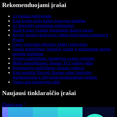
Rekomenduojami įrašai
AI įrankiai mokytojams
Kaip lavinti anglų kalbos klausymo įgūdžius
Ar Speechify nemokama studentams?
Skaityk man: Leiskite įrenginiams skaityti garsiai
Knygų garsinis skaitytuvas: būtina kiekvienam mokiniui ir
tėvams
Garso vadovėliai internete: kelias į mokymąsi
Vaizdo apibrėžimas: Judančių vaizdų ir skaitmeninio turinio
pasaulio pažinimas
Avataro apibrėžimas: daugialypė avataro prigimtis
Mūšio meistriškumas: išsamus TF2 veikėjų gidas
Prezentacijos apibrėžimas: išsamus vadovas
Kaip naudotis Discord: išsamus gidas žaidėjams,
transliuotojams ir aktyviems bendruomenių nariams
Viskas apie keistenybės slėnį
Naujausi tinklaraščio įrašai
Žiūrėti visus