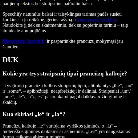
naujienų tekstus bei straipsnius natūraliu balsu.
Speechify natūralūs balsai ir taisyklingas tarimas padės susieti
žodžius su jų reikšme, gerins rašybą ir
klausymosi įgūdžius
.
Naudokite jį tiek su skaitmeniniu, tiek su popieriniu turiniu – taip
įtrauksite abu pojūčius.
Išbandykite Speechify
ir paspartinkite prancūzų mokymąsi jau
šiandien.
DUK
Kokie yra trys straipsnių tipai prancūzų kalboje?
Trys (trois) prancūzų kalbos straipsnių tipai, atitinkantys „the“, „an“
ir „some“, – apibrėžtieji, neapibrėžtieji ir daliniai. Straipsniai „un“/
„une“, „le“/„la“/„les“ pasirenkami pagal daiktavardžio giminę ir
skaičių.
Kuo skiriasi „le“ ir „la“?
Prancūzų kalboje „le“ vartojama vyriškos giminės, o „la“ –
moteriškos giminės daiktams ar asmenims. „Les“ yra daugiskaitos
forma, taikoma abiem giminėms.