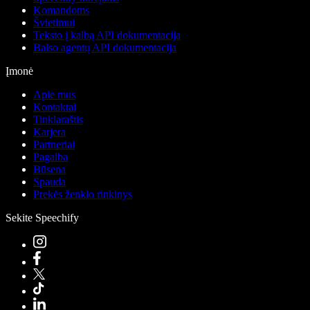
Komandoms
Švietimui
Teksto į kalbą API dokumentacija
Balso agentų API dokumentacija
Įmonė
Apie mus
Kontaktai
Tinklaraštis
Karjera
Partneriai
Pagalba
Būsena
Spauda
Prekės ženklo rinkinys
Sekite Speechify