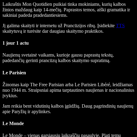
Laikraštis
Mon Quotidien
puikiai tinka mokiniams, kurių kalbos
žinios maždaug kaip 14-mečių. Paprastos temos, aiški gramatika ir
sakiniai padeda pradedantiesiems.
Jį galima skaityti ir internetu už Prancūzijos ribų. Įsidiekite
TTS
skaitytuvą ir turėsite dar daugiau skaitymo praktikos.
1 jour 1 actu
Naujienų svetainė vaikams, kurioje gausu paprastų tekstų,
padedančių gerinti prancūzų kalbos skaitymo supratimą.
Le Parisien
Žinomas kaip
The Free Parisian
arba
Le Parisien Lib
é
r
é, leidžiamas
nuo 1944 m. Straipsniai apima tarptautines naujienas ir nacionalinius
įvykius.
Jam reikia bent vidutinių kalbos įgūdžių. Daug pagrindinių naujienų
apie Paryžių ir apylinkes.
Le Monde
Le Monde
– vienas garsiausių laikraščių pasaulyje. Plati temų