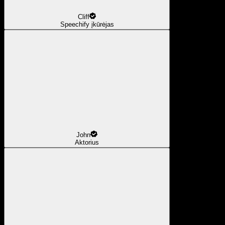
Cliff
Speechify įkūrėjas
John
Aktorius