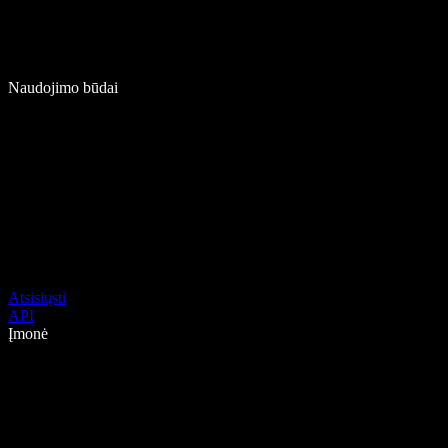
Naudojimo būdai
Atsisiųsti
API
Įmonė