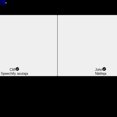
ed
.
Cliff
John
Speechify asutaja
Näitleja