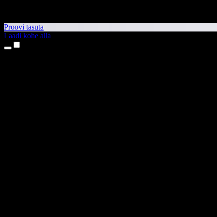
Proovi tasuta
Laadi kohe alla
Tooted
Tekst kõneks
iPhone’i ja iPadi rakendused
Androidi rakendus
Chrome’i laiendus
Edge’i laiendus
Veebirakendus
Maci rakendus
Windowsi rakendus