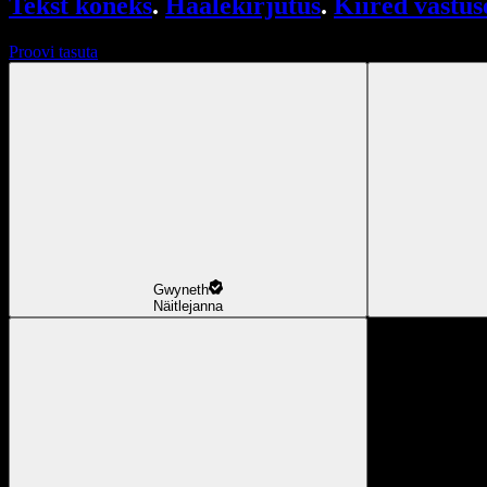
Tekst kõneks
.
Häälekirjutus
.
Kiired vastus
Proovi tasuta
Gwyneth
Näitlejanna