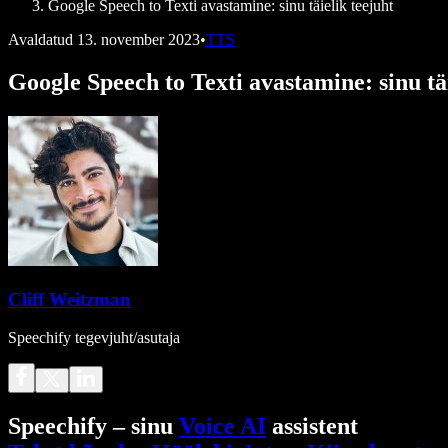
Google Speech to Texti avastamine: sinu täielik teejuht
Avaldatud
13. november 2023
•
TTS
Google Speech to Texti avastamine: sinu täi
Cliff Weitzman
Speechify tegevjuht/asutaja
Speechify – sinu
Voice AI
assistent