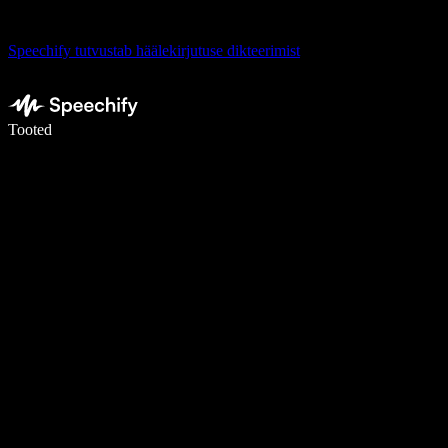
Speechify tutvustab häälekirjutuse dikteerimist
Kirjuta häälega 5× kiiremini
Tooted
Loe lähemalt