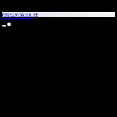
বিনামূল্যে ব্যবহার করে দেখুন
এখনই ডাউনলোড করুন
প্রোডাক্ট
টেক্সট টু স্পিচ
আইফোন ও আইপ্যাড অ্যাপ
অ্যান্ড্রয়েড অ্যাপ
ক্রোম এক্সটেনশন
এজ এক্সটেনশন
ওয়েব অ্যাপ
ম্যাক অ্যাপ
উইন্ডোজ অ্যাপ
এআই ভয়েস জেনারেটর