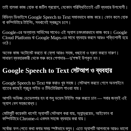
তাই হালকা কাজ হোক বা জটিল প্রয়োগ, যেকোন পরিস্থিতিতেই এটি ব্যবহার উপযোগী।
বিভিন্ন ডিভাইসে Google Speech to Text সমানভাবে কাজ করে। ফোন কলে হোক
বা কম্পিউটারে টাইপিং, সবখানেই স্বচ্ছন্দে চলে।
Google-এর অন্যান্য সার্ভিসের সাথেও এই অ্যাপ চমৎকারভাবে কাজ করে। Google
Cloud Platform বা Google Maps-এর সাথে ব্যবহার করলে আরও শক্তিশালী হয়ে
ওঠে।
অনেক কাজ অটোমেট করতে বা ফ্লো আরও সহজ, গুছানো ও দ্রুত করতে দারুণ।
সাধারণ ব্যবহারকারী থেকে শুরু করে পেশাদার—দু'পক্ষই উপকৃত হন।
Google Speech to Text সেটআপ ও ব্যবহার
Google Speech to Text শুরু করাও খুব সহজ। সেটআপ করতে গেলে অনলাইনে
হাতের কাছেই প্রচুর গাইড ও টিউটোরিয়াল পাওয়া যায়।
আপনি অভিজ্ঞ ডেভেলপার হন বা শুধু ভয়েস টাইপিং শুরু করতে চান — সবার জন্যই এই
অ্যাপ বেশ সহজবোধ্য।
মোটামুটি কয়েকটা ধাপেই অ্যাপটি সেটআপ করা যায়, অ্যান্ড্রয়েড, আইফোন বা
কম্পিউটারে Chrome-এ একদম সহজে ব্যবহার করা যায়।
সর্বোচ্চ ফল পেতে কথা বলার সময় স্পষ্টভাবে বলুন। এতে অ্যাপটি আপনাকে আরও ভালো