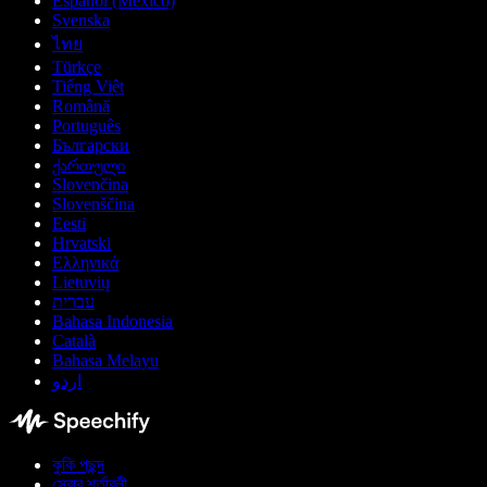
Español (México)
Svenska
ไทย
Türkçe
Tiếng Việt
Română
Português
Български
ქართული
Slovenčina
Slovenščina
Eesti
Hrvatski
Ελληνικά
Lietuvių
עברית
Bahasa Indonesia
Català
Bahasa Melayu
اردو
কুকি পছন্দ
সেবার শর্তাবলী