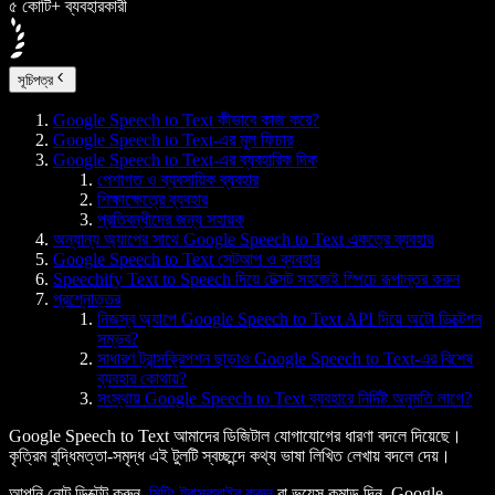
৫ কোটি+ ব্যবহারকারী
সূচিপত্র
Google Speech to Text কীভাবে কাজ করে?
Google Speech to Text-এর মূল ফিচার
Google Speech to Text-এর ব্যবহারিক দিক
পেশাগত ও ব্যবসায়িক ব্যবহার
শিক্ষাক্ষেত্রে ব্যবহার
প্রতিবন্ধীদের জন্য সহায়ক
অন্যান্য অ্যাপের সাথে Google Speech to Text একত্রে ব্যবহার
Google Speech to Text সেটআপ ও ব্যবহার
Speechify Text to Speech দিয়ে টেক্সট সহজেই স্পিচে রূপান্তর করুন
প্রশ্নোত্তর
নিজস্ব অ্যাপে Google Speech to Text API দিয়ে অটো ডিক্টেশন
সম্ভব?
সাধারণ ট্রান্সক্রিপশন ছাড়াও Google Speech to Text-এর বিশেষ
ব্যবহার কোথায়?
সংস্থায় Google Speech to Text ব্যবহারে নির্দিষ্ট অনুমতি লাগে?
Google Speech to Text আমাদের ডিজিটাল যোগাযোগের ধারণা বদলে দিয়েছে।
কৃত্রিম বুদ্ধিমত্তা-সমৃদ্ধ এই টুলটি স্বচ্ছন্দে কথ্য ভাষা লিখিত লেখায় বদলে দেয়।
আপনি নোট ডিক্টেট করুন,
মিটিং ট্রান্সক্রাইব করুন
বা ভয়েস কমান্ড দিন, Google