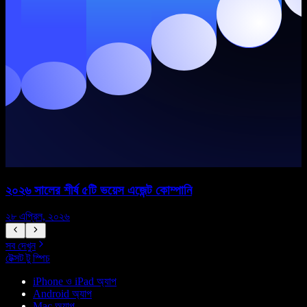
২০২৬ সালের শীর্ষ ৫টি ভয়েস এজেন্ট কোম্পানি
২৮ এপ্রিল, ২০২৬
১
সব দেখুন
টেক্সট টু স্পিচ
iPhone ও iPad অ্যাপ
Android অ্যাপ
Mac অ্যাপ