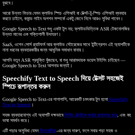
বুঝবে।
আরো উন্নত ফিচার যেমন ক্লাউড স্পিচ এপিআই বা টেক্সট-টু-স্পিচ এপিআই ব্যবহার
করতে চাইলে, কমান্ড লাইন অপশন সম্পর্কে একটু জেনে নিলে আরও সুবিধা পাবেন।
Google Speech to Text শুধু একটা টুল নয়; ক্লাউডভিত্তিক ASR টেকনোলজির
উন্নত মানের এক শক্তিশালী উদাহরণ।
SaaS, ওপেন সোর্স প্ল্যাটফর্ম আর ক্লাউড স্টোরেজের সাথে ইন্টিগ্রেশন এই অ্যাপটিকে
নানা ধরনের ব্যবহারকারীর জন্য আধুনিক সমাধান বানায়।
আপনি নতুন ASR প্রযুক্তি খুঁজছেন, বা শুধু আরামদায়ক ভয়েস টাইপিং চাইছেন —
Google Speech to Text আপনার জন্যই।
Speechify Text to Speech দিয়ে টেক্সট সহজেই
স্পিচে রূপান্তর করুন
Google Speech to Text-এর পাশাপাশি, আরেকটি চমৎকার টুল হলো
Speechify
Text to Speech
।
সহজ ব্যবহারযোগ্য এই অ্যাপটি দক্ষভাবে
লিখিত টেক্সটকে কথায় রূপান্তর করে
, এবং বহু
ভাষা সমর্থন করে।
এটি পড়ার অসুবিধা যেমন
ডিসলেক্সিয়া
-এর জন্য দারুণ, ফলে সবার পড়া সহজ ও