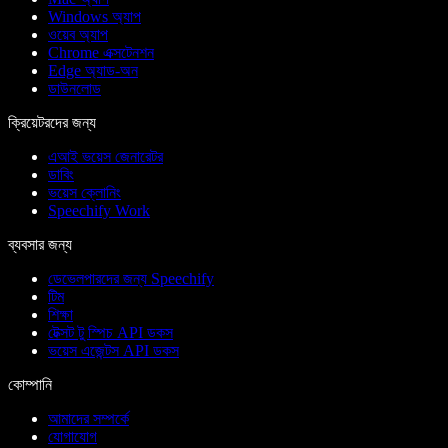
Windows অ্যাপ
ওয়েব অ্যাপ
Chrome এক্সটেনশন
Edge অ্যাড-অন
ডাউনলোড
ক্রিয়েটরদের জন্য
এআই ভয়েস জেনারেটর
ডাবিং
ভয়েস ক্লোনিং
Speechify Work
ব্যবসার জন্য
ডেভেলপারদের জন্য Speechify
টিম
শিক্ষা
টেক্সট টু স্পিচ API ডকস
ভয়েস এজেন্টস API ডকস
কোম্পানি
আমাদের সম্পর্কে
যোগাযোগ