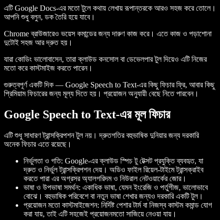
এটি Google Docs-এর মতো টুলে কথায় লেখায় রূপান্তরকে আরও সহজ করে তোলে।
আপনি শুধু বলুন, ডক তৈরি হয়ে যাবে।
Chrome ব্রাউজারেও ভয়েস কমান্ডের জন্য দারুণ কাজ করে। এতে কাজ ও পড়াশোনা
দুটোই সহজ আর দ্রুত হয়।
যারা কোডিং ভালোবাসেন, তারা ক্লাউড কনসোল বা ডেভেলপার টুল দিয়েও এটি নিজের
মতো করে কাস্টমাইজ করতে পারেন।
গুরুত্বপূর্ণ একটি দিক — Google Speech to Text-এর কিছু ফিচার ফ্রি, আবার কিছু
প্রিমিয়াম ফিচারের জন্য মূল্য দিতে হয়। প্রয়োজন অনুযায়ী বেছে নিতে পারবেন।
Google Speech to Text-এর মূল ফিচার
এটি শুধু সাধারণ ট্রান্সক্রিপশন টুল নয়। দ্রুতগতির বহুভাষিক দুনিয়ার জন্য দরকারি
অনেক ফিচার এতে রয়েছে।
নির্ভুলতা ও গতি:
Google-এর ক্লাউড স্পিচ টু টেক্সট প্রযুক্তি ব্যবহৃত, যা
দ্রুত ও নির্ভুল ট্রান্সক্রিপশন দেয়। অডিও ফাইল রিয়েল-টাইমে ট্রান্সক্রাইব
করতে পারা এর অগ্রসর অ্যালগরিদম ও নিউরাল নেটওয়ার্কের জোর।
ভাষা ও উপভাষা সমর্থন:
একাধিক ভাষা, যেমন ইংরেজি ও পর্তুগীজ, ভালোভাবে
বোঝে। বহুভাষিক পরিবেশে বা নতুন ভাষা শেখার জন্যও দরকারি একটি টুল।
প্রয়োজন মতো কাস্টমাইজেশন:
নির্দিষ্ট পেশার টার্ম বা নিজস্ব কাস্টম কমান্ড যোগ
করা যায়, তাই এটি সহজেই প্রয়োজনমতো সাজিয়ে নেওয়া যায়।