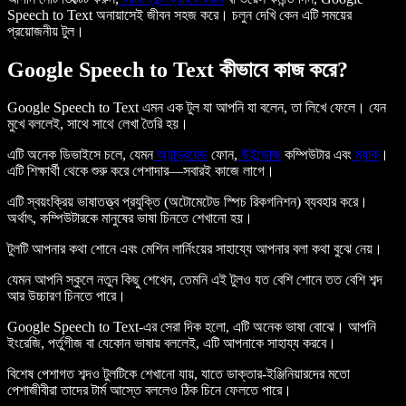
Speech to Text অনায়াসেই জীবন সহজ করে। চলুন দেখি কেন এটি সময়ের
প্রয়োজনীয় টুল।
Google Speech to Text কীভাবে কাজ করে?
Google Speech to Text এমন এক টুল যা আপনি যা বলেন, তা লিখে ফেলে। যেন
মুখে বললেই, সাথে সাথে লেখা তৈরি হয়।
এটি অনেক ডিভাইসে চলে, যেমন
অ্যান্ড্রয়েড
ফোন,
উইন্ডোজ
কম্পিউটার এবং
ম্যাক
।
এটি শিক্ষার্থী থেকে শুরু করে পেশাদার—সবারই কাজে লাগে।
এটি স্বয়ংক্রিয় ভাষাতত্ত্ব প্রযুক্তি (অটোমেটেড স্পিচ রিকগনিশন) ব্যবহার করে।
অর্থাৎ, কম্পিউটারকে মানুষের ভাষা চিনতে শেখানো হয়।
টুলটি আপনার কথা শোনে এবং মেশিন লার্নিংয়ের সাহায্যে আপনার বলা কথা বুঝে নেয়।
যেমন আপনি স্কুলে নতুন কিছু শেখেন, তেমনি এই টুলও যত বেশি শোনে তত বেশি শব্দ
আর উচ্চারণ চিনতে পারে।
Google Speech to Text-এর সেরা দিক হলো, এটি অনেক ভাষা বোঝে। আপনি
ইংরেজি, পর্তুগীজ বা যেকোন ভাষায় বললেই, এটি আপনাকে সাহায্য করবে।
বিশেষ পেশাগত শব্দও টুলটিকে শেখানো যায়, যাতে ডাক্তার-ইঞ্জিনিয়ারদের মতো
পেশাজীবীরা তাদের টার্ম আস্তে বললেও ঠিক চিনে ফেলতে পারে।