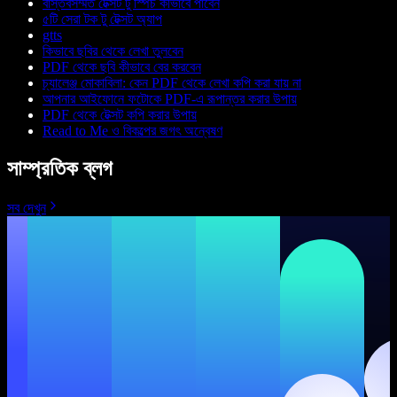
বাস্তবসম্মত টেক্সট টু স্পিচ কীভাবে পাবেন
৫টি সেরা টক টু টেক্সট অ্যাপ
gtts
কিভাবে ছবির থেকে লেখা তুলবেন
PDF থেকে ছবি কীভাবে বের করবেন
চ্যালেঞ্জ মোকাবিলা: কেন PDF থেকে লেখা কপি করা যায় না
আপনার আইফোনে ফটোকে PDF-এ রূপান্তর করার উপায়
PDF থেকে টেক্সট কপি করার উপায়
Read to Me ও বিকল্পের জগৎ অন্বেষণ
সাম্প্রতিক ব্লগ
সব দেখুন