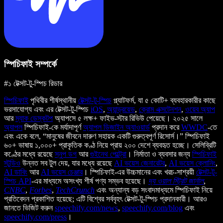
স্পিচিফাই সম্পর্কে
#১ টেক্সট-টু-স্পিচ রিডার
স্পিচিফাই
পৃথিবীর শীর্ষস্থানীয়
টেক্সট-টু-স্পিচ
প্ল্যাটফর্ম, যা ৫ কোটি+ ব্যবহারকারীর কাছে
ভরসাযোগ্য এবং এর টেক্সট-টু-স্পিচ
iOS
,
অ্যান্ড্রয়েড
,
ক্রোম এক্সটেনশন
,
ওয়েব অ্যাপ
আর
ম্যাক ডেস্কটপ
অ্যাপসে ৫ লক্ষ+ ফাইভ-স্টার রিভিউ পেয়েছে। ২০২৫ সালে
অ্যাপল
স্পিচিফাই-কে মর্যাদাপূর্ণ
অ্যাপল ডিজাইন অ্যাওয়ার্ড
প্রদান করে
WWDC
-তে
এবং একে বলে, “মানুষের জীবনে দারুণ সহায়ক একটি গুরুত্বপূর্ণ রিসোর্স।” স্পিচিফাই
৬০+ ভাষায় ১,০০০+ প্রাকৃতিক কণ্ঠ নিয়ে প্রায় ২০০ দেশে ব্যবহৃত হচ্ছে। সেলিব্রিটি
কণ্ঠের মধ্যে রয়েছে
স্নুপ ডগ
আর
গুইনেথ পেল্ট্রো
। নির্মাতা ও ব্যবসার জন্য
স্পিচিফাই
স্টুডিও
উন্নত সব টুল দেয়, যার মধ্যে রয়েছে
AI ভয়েস জেনারেটর
,
AI ভয়েস ক্লোনিং
,
AI ডাবিং
আর
AI ভয়েস চেঞ্জার
। স্পিচিফাই-এর উচ্চমানের এবং খরচ-সাশ্রয়ী
টেক্সট-টু-
স্পিচ API
-এর মাধ্যমে অসংখ্য শীর্ষ পণ্য সম্ভব হয়েছে।
দ্য ওয়াল স্ট্রিট জার্নাল
,
CNBC
,
Forbes
,
TechCrunch
এবং অন্যান্য বড় সংবাদমাধ্যমে স্পিচিফাই নিয়ে
প্রতিবেদন প্রকাশিত হয়েছে; এটি বিশ্বের সর্ববৃহৎ টেক্সট-টু-স্পিচ প্রদানকারী। আরও
জানতে ভিজিট করুন
speechify.com/news
,
speechify.com/blog
এবং
speechify.com/press
।