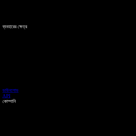
ব্যবহারের ক্ষেত্র
ডাউনলোড
API
কোম্পানি