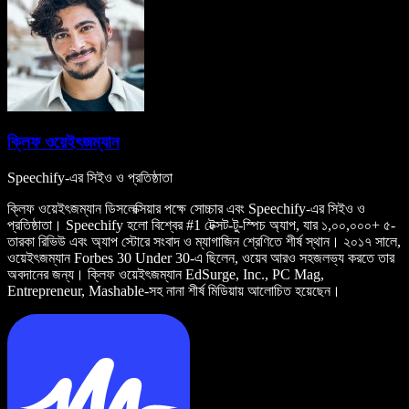
ক্লিফ ওয়েইৎজম্যান
Speechify-এর সিইও ও প্রতিষ্ঠাতা
ক্লিফ ওয়েইৎজম্যান ডিসলেক্সিয়ার পক্ষে সোচ্চার এবং Speechify-এর সিইও ও
প্রতিষ্ঠাতা। Speechify হলো বিশ্বের #1 টেক্সট-টু-স্পিচ অ্যাপ, যার ১,০০,০০০+ ৫-
তারকা রিভিউ এবং অ্যাপ স্টোরে সংবাদ ও ম্যাগাজিন শ্রেণিতে শীর্ষ স্থান। ২০১৭ সালে,
ওয়েইৎজম্যান Forbes 30 Under 30-এ ছিলেন, ওয়েব আরও সহজলভ্য করতে তার
অবদানের জন্য। ক্লিফ ওয়েইৎজম্যান EdSurge, Inc., PC Mag,
Entrepreneur, Mashable-সহ নানা শীর্ষ মিডিয়ায় আলোচিত হয়েছেন।