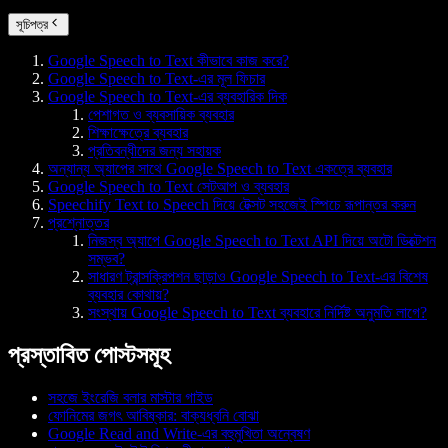
সূচিপত্র
Google Speech to Text কীভাবে কাজ করে?
Google Speech to Text-এর মূল ফিচার
Google Speech to Text-এর ব্যবহারিক দিক
পেশাগত ও ব্যবসায়িক ব্যবহার
শিক্ষাক্ষেত্রে ব্যবহার
প্রতিবন্ধীদের জন্য সহায়ক
অন্যান্য অ্যাপের সাথে Google Speech to Text একত্রে ব্যবহার
Google Speech to Text সেটআপ ও ব্যবহার
Speechify Text to Speech দিয়ে টেক্সট সহজেই স্পিচে রূপান্তর করুন
প্রশ্নোত্তর
নিজস্ব অ্যাপে Google Speech to Text API দিয়ে অটো ডিক্টেশন
সম্ভব?
সাধারণ ট্রান্সক্রিপশন ছাড়াও Google Speech to Text-এর বিশেষ
ব্যবহার কোথায়?
সংস্থায় Google Speech to Text ব্যবহারে নির্দিষ্ট অনুমতি লাগে?
প্রস্তাবিত পোস্টসমূহ
সহজে ইংরেজি বলার মাস্টার গাইড
ফোনিমের জগৎ আবিষ্কার: বাক্যধ্বনি বোঝা
Google Read and Write-এর বহুমুখিতা অন্বেষণ