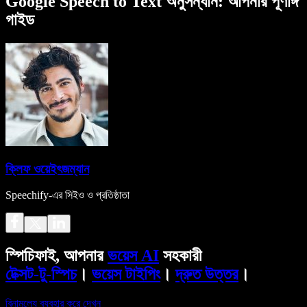
Google Speech to Text অনুসন্ধান: আপনার পূর্ণাঙ্গ
গাইড
ক্লিফ ওয়েইৎজম্যান
Speechify-এর সিইও ও প্রতিষ্ঠাতা
স্পিচিফাই, আপনার
ভয়েস AI
সহকারী
টেক্সট-টু-স্পিচ
।
ভয়েস টাইপিং
।
দ্রুত উত্তর
।
বিনামূল্যে ব্যবহার করে দেখুন