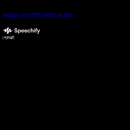
Speechify ভয়েস টাইপিং ডিকটেশন চালু করেছে
ভয়েস টাইপিং দিয়ে ৫ গুণ দ্রুত লিখুন
প্রোডাক্ট
আরও জানুন