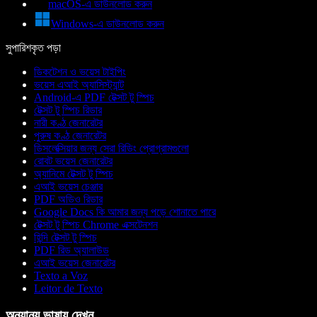
macOS-এ ডাউনলোড করুন
Windows-এ ডাউনলোড করুন
সুপারিশকৃত পড়া
ডিকটেশন ও ভয়েস টাইপিং
ভয়েস এআই অ্যাসিস্ট্যান্ট
Android-এ PDF টেক্সট টু স্পিচ
টেক্সট টু স্পিচ রিডার
নারী কণ্ঠ জেনারেটর
পুরুষ কণ্ঠ জেনারেটর
ডিসলেক্সিয়ার জন্য সেরা রিডিং প্রোগ্রামগুলো
রোবট ভয়েস জেনারেটর
অ্যানিমে টেক্সট টু স্পিচ
এআই ভয়েস চেঞ্জার
PDF অডিও রিডার
Google Docs কি আমার জন্য পড়ে শোনাতে পারে
টেক্সট টু স্পিচ Chrome এক্সটেনশন
হিন্দি টেক্সট টু স্পিচ
PDF রিড অ্যালাউড
এআই ভয়েস জেনারেটর
Texto a Voz
Leitor de Texto
অন্যান্য ভাষায় দেখুন