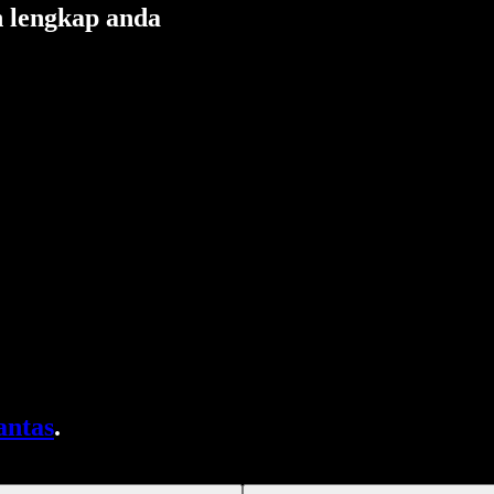
 lengkap anda
antas
.