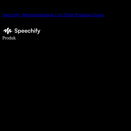
Speechify Memperkenalkan Ciri Dikte Penaipan Suara
Tulis 5× lebih pantas dengan menaip menggunakan suara
Produk
Ketahui Lebih Lanjut