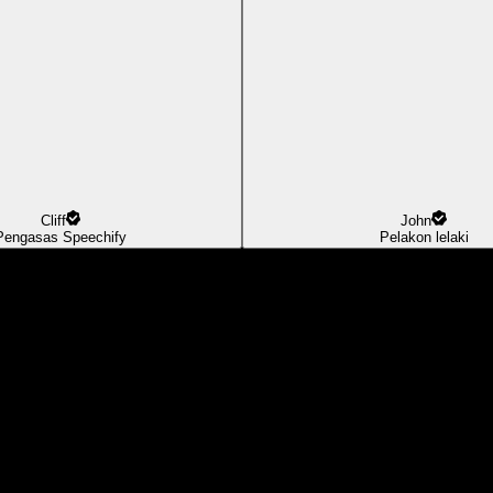
Cliff
John
Pengasas Speechify
Pelakon lelaki