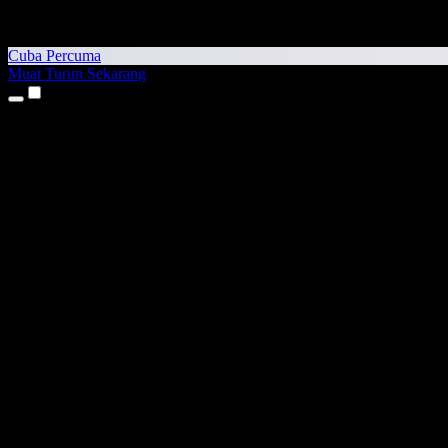
Cuba Percuma
Muat Turun Sekarang
Produk
Teks kepada Pertuturan
Aplikasi iPhone & iPad
Aplikasi Android
Sambungan Chrome
Sambungan Edge
Aplikasi Web
Aplikasi Mac
Aplikasi Windows