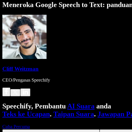
Meneroka Google Speech to Text: panduan
Cliff Weitzman
CEO/Pengasas Speechify
Speechify, Pembantu
AI Suara
anda
Teks ke Ucapan
.
Taipan Suara
.
Jawapan P
Cuba Percuma