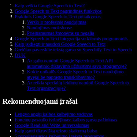
Kaip veikia Google Speech to Text?
Google Speech to Text pagrindinės funkcijos
Praktinis Google Speech to Text pritaikymas
Verslo ir profesinis naudojimas
Naudojimas moksluose
Prieinamumas žmonėms su negalia
Google Speech to Text integracija su kitomis programomis
Kaip įsidiegti ir naudoti Google Speech to Text
Greičiau paverskite tekstą garsu su Speechify Text to Speech
DUK
Ar galiu naudoti Google Speech to Text API
automatinio diktavimo užduotims savo programoje?
Kokie unikalūs Google Speech to Text naudojimo
atvejai be paprasto transkribavimo?
Ar reikia specialių leidimų naudoti Google Speech to
Text organizacijoje?
Rekomenduojami įrašai
Lengvo anglų kalbos kalbėjimo vadovas
Fonemų pasaulio tyrinėjimas: kalbos garsų pažinimas
Google Read and Write universalumas
Kaip gauti tikrovišką teksto skaitymą balsu
5 populiariausios kalbėjimo į tekstą programos