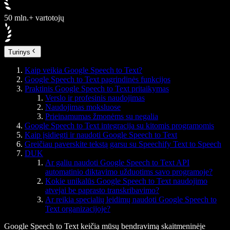
50 mln.+ vartotojų
Turinys
Kaip veikia Google Speech to Text?
Google Speech to Text pagrindinės funkcijos
Praktinis Google Speech to Text pritaikymas
Verslo ir profesinis naudojimas
Naudojimas moksluose
Prieinamumas žmonėms su negalia
Google Speech to Text integracija su kitomis programomis
Kaip įsidiegti ir naudoti Google Speech to Text
Greičiau paverskite tekstą garsu su Speechify Text to Speech
DUK
Ar galiu naudoti Google Speech to Text API
automatinio diktavimo užduotims savo programoje?
Kokie unikalūs Google Speech to Text naudojimo
atvejai be paprasto transkribavimo?
Ar reikia specialių leidimų naudoti Google Speech to
Text organizacijoje?
Google Speech to Text keičia mūsų bendravimą skaitmeninėje