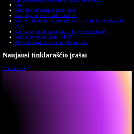
gtts
Kaip išgauti tekstą iš nuotraukos
Kaip išgauti paveikslėlius iš PDF
Kaip įveikti iššūkį: kodėl nepavyksta nukopijuoti teksto iš
PDF
Kaip konvertuoti nuotraukas į PDF savo iPhone
Kaip nukopijuoti tekstą iš PDF
Atraskite Read to Me ir jo alternatyvas
Naujausi tinklaraščio įrašai
Žiūrėti visus