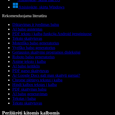
Atsisiųskite, skirta Windows
Rekomenduojama literatūra
Diktavimas ir įvedimas balsu
AI balso asistentas
PDF teksto į kalbą funkcija Android įrenginiuose
Teksto skaitytuvas
Moteriško balso generatorius
Vyriško balso generatorius
Geriausios skaitymo programos disleksijai
Roboto balso generatorius
Anime teksto į kalbą
AI balso keitiklis
PDF garso skaitytuvas
Ar Google Docs gali man skaityti garsiai?
Chrome plėtinys tekstui į kalbą
Hindi kalbos tekstas į kalbą
PDF skaitymas balsu
AI balsų generavimas
Tekstas į balsą
Teksto skaitytuvas
Peržiūrėti kitomis kalbomis