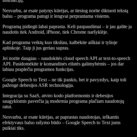
instrukcijų.
Nesvarbu, ar esate patyręs kūrėjas, ar tiesiog norite diktuoti tekstą
balsu – programa patogi ir lengvai perprantama visiems.
Programą įsidiegti labai paprasta. Keli paspaudimai – ir jau galite ja
naudotis tiek Android, iPhone, tiek Chrome naršyklėje.
Kad programa veiktų kuo tiksliau, kalbėkite aiškiai ir tylioje
aplinkoje. Taip ji jus geriau supras.
Jei norite daugiau – naudokitės cloud speech API ar text-to-speech
API. Pasidomėkite ir komandinės eilutės galimybėmis – jos dar
labiau praplečia programos funkcijas.
Google Speech to Text – ne tik įrankis, bet ir pavyzdys, kaip toli
pažengė debesijos ASR technologija.
Integracija su SaaS, atviro kodo platformomis ir debesijos
saugyklomis paverčia ją modernia programa plačiam naudotojų
ratui.
Nesvarbu, ar esate kūrėjas, ar paprastas naudotojas, ieškantis
efektyvaus balso rašymo būdo – Google Speech to Text jums
puikiai tiks.