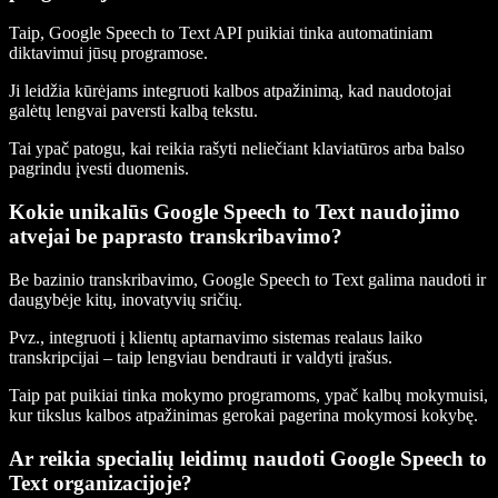
Taip, Google Speech to Text API puikiai tinka automatiniam
diktavimui jūsų programose.
Ji leidžia kūrėjams integruoti kalbos atpažinimą, kad naudotojai
galėtų lengvai paversti kalbą tekstu.
Tai ypač patogu, kai reikia rašyti neliečiant klaviatūros arba balso
pagrindu įvesti duomenis.
Kokie unikalūs Google Speech to Text naudojimo
atvejai be paprasto transkribavimo?
Be bazinio transkribavimo, Google Speech to Text galima naudoti ir
daugybėje kitų, inovatyvių sričių.
Pvz., integruoti į klientų aptarnavimo sistemas realaus laiko
transkripcijai – taip lengviau bendrauti ir valdyti įrašus.
Taip pat puikiai tinka mokymo programoms, ypač kalbų mokymuisi,
kur tikslus kalbos atpažinimas gerokai pagerina mokymosi kokybę.
Ar reikia specialių leidimų naudoti Google Speech to
Text organizacijoje?