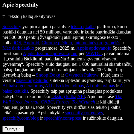
Apie Speechify
#1 teksto į kalbą skaitytuvas
Speechify
yra pirmaujanti pasaulyje
teksto į kalbą
platforma, kuria
pasitiki daugiau nei 50 milijonų vartotojų ir kurią pagrindžia daugiau
nei 500 000 penkių žvaigždučių atsiliepimų skirtingose teksto į
kalbą
iOS
,
Android
,
Chrome plėtinio
,
internetinės programėlės
ir
Mac darbalaukio
programose. 2025 m.
Apple apdovanojo
Speechify
prestižiniu
Apple dizaino apdovanojimu
per
WWDC
, pavadindama
jį „esminiu ištekliumi, padedančiu žmonėms gyventi visavertį
gyvenimą“. Speechify siūlo daugiau nei 1 000 natūraliai skambančių
balsų daugiau nei 60 kalbų ir naudojamas beveik 200 šalių. Tarp
įžymybių balsų –
Snoop Dogg
ir
Gwyneth Paltrow
. Kūrėjams ir
verslui
Speechify Studio
suteikia išplėstinius įrankius, tarp kurių yra
AI balso generatorius
,
AI balso klonavimas
,
AI dubliavimas
ir
AI
balso keitiklis
. Speechify taip pat aprūpina pažangius produktus
kokybišku ir ekonomišku
teksto į kalbą API
. Apie mus rašė
The
Wall Street Journal
,
CNBC
,
Forbes
,
TechCrunch
ir kiti didieji
naujienų portalai, todėl Speechify yra didžiausias teksto į kalbą
teikėjas pasaulyje. Apsilankykite
speechify.com/news
,
speechify.com/blog
ir
speechify.com/press
ir sužinokite daugiau.
Turinys