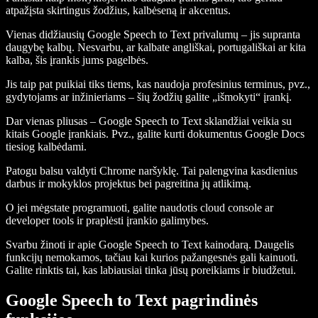
atpažįsta skirtingus žodžius, kalbėseną ir akcentus.
Vienas didžiausių Google Speech to Text privalumų – jis supranta
daugybę kalbų. Nesvarbu, ar kalbate angliškai, portugališkai ar kita
kalba, šis įrankis jums pagelbės.
Jis taip pat puikiai tiks tiems, kas naudoja profesinius terminus, pvz.,
gydytojams ar inžinieriams – šių žodžių galite „išmokyti“ įrankį.
Dar vienas pliusas – Google Speech to Text sklandžiai veikia su
kitais Google įrankiais. Pvz., galite kurti dokumentus Google Docs
tiesiog kalbėdami.
Patogu balsu valdyti Chrome naršyklę. Tai palengvina kasdienius
darbus ir mokyklos projektus bei pagreitina jų atlikimą.
O jei mėgstate programuoti, galite naudotis cloud console ar
developer tools ir praplėsti įrankio galimybes.
Svarbu žinoti ir apie Google Speech to Text kainodarą. Daugelis
funkcijų nemokamos, tačiau kai kurios pažangesnės gali kainuoti.
Galite rinktis tai, kas labiausiai tinka jūsų poreikiams ir biudžetui.
Google Speech to Text pagrindinės