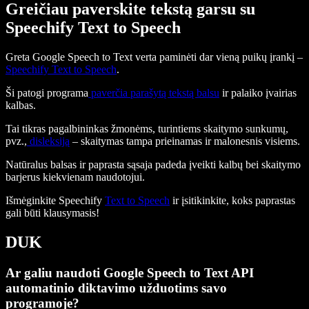
Greičiau paverskite tekstą garsu su
Speechify Text to Speech
Greta Google Speech to Text verta paminėti dar vieną puikų įrankį –
Speechify Text to Speech
.
Ši patogi programa
paverčia parašytą tekstą balsu
ir palaiko įvairias
kalbas.
Tai tikras pagalbininkas žmonėms, turintiems skaitymo sunkumų,
pvz.,
disleksiją
– skaitymas tampa prieinamas ir malonesnis visiems.
Natūralus balsas ir paprasta sąsaja padeda įveikti kalbų bei skaitymo
barjerus kiekvienam naudotojui.
Išmėginkite Speechify
Text to Speech
ir įsitikinkite, koks paprastas
gali būti klausymasis!
DUK
Ar galiu naudoti Google Speech to Text API
automatinio diktavimo užduotims savo
programoje?