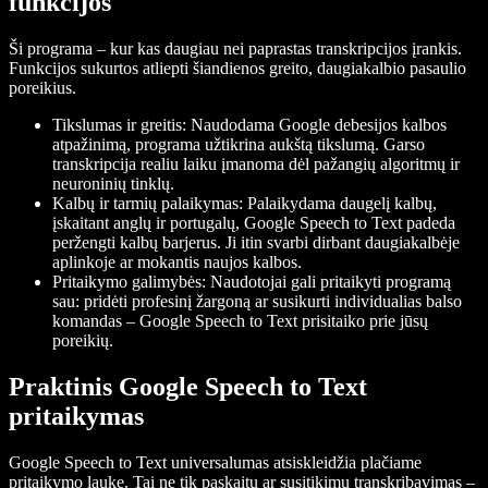
funkcijos
Ši programa – kur kas daugiau nei paprastas transkripcijos įrankis.
Funkcijos sukurtos atliepti šiandienos greito, daugiakalbio pasaulio
poreikius.
Tikslumas ir greitis:
Naudodama Google debesijos kalbos
atpažinimą, programa užtikrina aukštą tikslumą. Garso
transkripcija realiu laiku įmanoma dėl pažangių algoritmų ir
neuroninių tinklų.
Kalbų ir tarmių palaikymas:
Palaikydama daugelį kalbų,
įskaitant anglų ir portugalų, Google Speech to Text padeda
peržengti kalbų barjerus. Ji itin svarbi dirbant daugiakalbėje
aplinkoje ar mokantis naujos kalbos.
Pritaikymo galimybės:
Naudotojai gali pritaikyti programą
sau: pridėti profesinį žargoną ar susikurti individualias balso
komandas – Google Speech to Text prisitaiko prie jūsų
poreikių.
Praktinis Google Speech to Text
pritaikymas
Google Speech to Text universalumas atsiskleidžia plačiame
pritaikymo lauke. Tai ne tik paskaitų ar susitikimų transkribavimas –