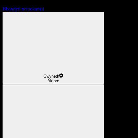
Išbandyti nemokamai
Gwyneth
Aktorė