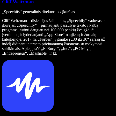
Cliff Weitzman
„Speechify“ generalinis direktorius / įkūrėjas
Cliff Weitzman – disleksijos šalininkas, „Speechify“ vadovas ir
įkūrėjas. „Speechify“ – pirmaujanti pasaulyje teksto į kalbą
programa, turinti daugiau nei 100 000 penkių žvaigždučių
įvertinimų ir lyderiaujanti „App Store“ naujienų ir žurnalų
kategorijoje. 2017 m. „Forbes“ jį įtraukė į „30 iki 30“ sąrašą už
indėlį didinant interneto prieinamumą žmonėms su mokymosi
sutrikimais. Apie jį rašė „EdSurge“, „Inc.“, „PC Mag“,
„Entrepreneur“, „Mashable“ ir kt.