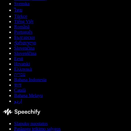
Svenska
ไทย
Türkçe
Tiếng Việt
Română
Português
Български
ქართული
Slovenčina
Slovenščina
Eesti
Hrvatski
Ελληνικά
עברית
Bahasa Indonesia
বাংলা
Català
Bahasa Melayu
اردو
Slapukų nuostatos
Paslaugų teikimo sąlygos