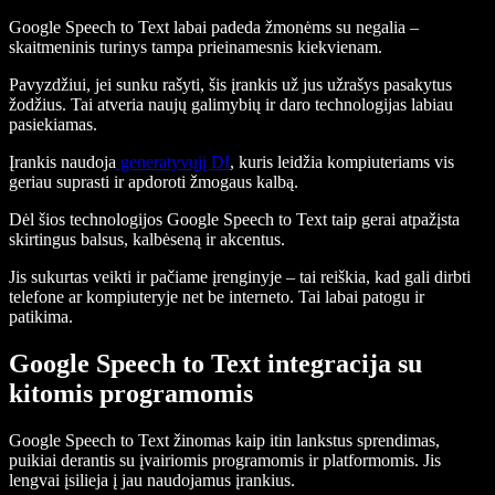
Google Speech to Text labai padeda žmonėms su negalia –
skaitmeninis turinys tampa prieinamesnis kiekvienam.
Pavyzdžiui, jei sunku rašyti, šis įrankis už jus užrašys pasakytus
žodžius. Tai atveria naujų galimybių ir daro technologijas labiau
pasiekiamas.
Įrankis naudoja
generatyvųjį DI
, kuris leidžia kompiuteriams vis
geriau suprasti ir apdoroti žmogaus kalbą.
Dėl šios technologijos Google Speech to Text taip gerai atpažįsta
skirtingus balsus, kalbėseną ir akcentus.
Jis sukurtas veikti ir pačiame įrenginyje – tai reiškia, kad gali dirbti
telefone ar kompiuteryje net be interneto. Tai labai patogu ir
patikima.
Google Speech to Text integracija su
kitomis programomis
Google Speech to Text žinomas kaip itin lankstus sprendimas,
puikiai derantis su įvairiomis programomis ir platformomis. Jis
lengvai įsilieja į jau naudojamus įrankius.