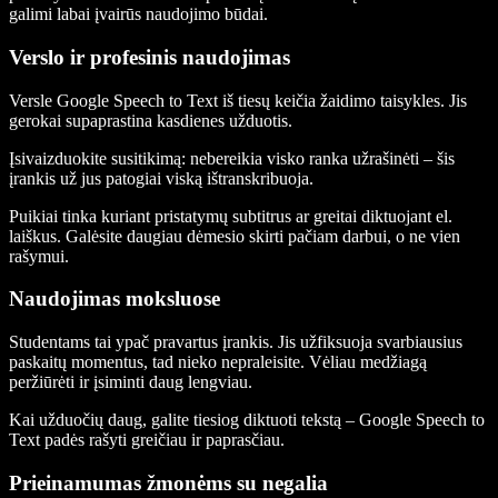
galimi labai įvairūs naudojimo būdai.
Verslo ir profesinis naudojimas
Versle Google Speech to Text iš tiesų keičia žaidimo taisykles. Jis
gerokai supaprastina kasdienes užduotis.
Įsivaizduokite susitikimą: nebereikia visko ranka užrašinėti – šis
įrankis už jus patogiai viską ištranskribuoja.
Puikiai tinka kuriant pristatymų subtitrus ar greitai diktuojant el.
laiškus. Galėsite daugiau dėmesio skirti pačiam darbui, o ne vien
rašymui.
Naudojimas moksluose
Studentams tai ypač pravartus įrankis. Jis užfiksuoja svarbiausius
paskaitų momentus, tad nieko nepraleisite. Vėliau medžiagą
peržiūrėti ir įsiminti daug lengviau.
Kai užduočių daug, galite tiesiog diktuoti tekstą – Google Speech to
Text padės rašyti greičiau ir paprasčiau.
Prieinamumas žmonėms su negalia