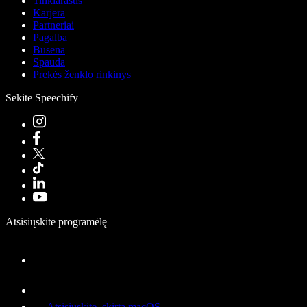
Tinklaraštis
Karjera
Partneriai
Pagalba
Būsena
Spauda
Prekės ženklo rinkinys
Sekite Speechify
Atsisiųskite programėlę
Atsisiųskite, skirta macOS