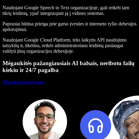
Naudojant Google Speech to Text organizacijoje, gali reikėti tam
tikrų leidimų, ypač integruojant ją į vidines sistemas.
Paprastai būtina prieiga prie garso įvesties ir interneto ryšio debesijos
apdorojimui.
Naudojant Google Cloud Platform, teks laikytis API naudojimo
taisyklių ir, tikėtina, reikės administratoriaus leidimų paslaugai
valdyti jūsų organizacijos debesijoje.
Mėgaukitės pažangiausiais AI balsais, neribotu failų
kiekiu ir 24/7 pagalba
Išbandyti nemokamai