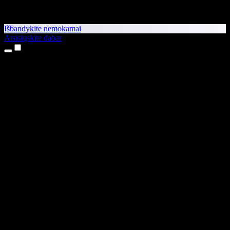
Išbandykite nemokamai
Atsisiųskite dabar
Produktai
Teksto skaitymas balsu
iPhone ir iPad programėlės
Android programėlė
Chrome plėtinys
Edge plėtinys
Interneto programėlė
Mac programėlė
Windows programėlė