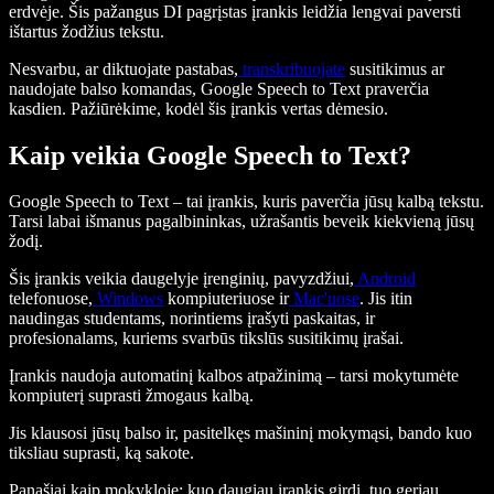
erdvėje. Šis pažangus DI pagrįstas įrankis leidžia lengvai paversti
ištartus žodžius tekstu.
Nesvarbu, ar diktuojate pastabas,
transkribuojate
susitikimus ar
naudojate balso komandas, Google Speech to Text praverčia
kasdien. Pažiūrėkime, kodėl šis įrankis vertas dėmesio.
Kaip veikia Google Speech to Text?
Google Speech to Text – tai įrankis, kuris paverčia jūsų kalbą tekstu.
Tarsi labai išmanus pagalbininkas, užrašantis beveik kiekvieną jūsų
žodį.
Šis įrankis veikia daugelyje įrenginių, pavyzdžiui,
Android
telefonuose,
Windows
kompiuteriuose ir
Mac'uose
. Jis itin
naudingas studentams, norintiems įrašyti paskaitas, ir
profesionalams, kuriems svarbūs tiks­lūs susitikimų įrašai.
Įrankis naudoja automatinį kalbos atpažinimą – tarsi mokytumėte
kompiuterį suprasti žmogaus kalbą.
Jis klausosi jūsų balso ir, pasitelkęs mašininį mokymąsi, bando kuo
tiksliau suprasti, ką sakote.
Panašiai kaip mokykloje: kuo daugiau įrankis girdi, tuo geriau