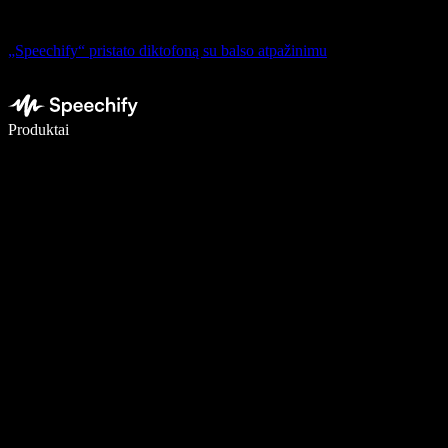
„Speechify“ pristato diktofoną su balso atpažinimu
Rašykite 5× greičiau naudodami diktavimą balsu
Produktai
Sužinokite daugiau