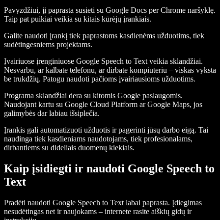
Pavyzdžiui, jį paprasta susieti su Google Docs per Chrome naršyklę.
Taip pat puikiai veikia su kitais kūrėjų įrankiais.
Galite naudoti įrankį tiek paprastoms kasdienėms užduotims, tiek
sudėtingesniems projektams.
Įvairiuose įrenginiuose Google Speech to Text veikia sklandžiai.
Nesvarbu, ar kalbate telefonu, ar dirbate kompiuteriu – viskas vyksta
be trukdžių. Patogu naudoti pačioms įvairiausioms užduotims.
Programa sklandžiai dera su kitomis Google paslaugomis.
Naudojant kartu su Google Cloud Platform ar Google Maps, jos
galimybės dar labiau išsiplečia.
Įrankis gali automatizuoti užduotis ir pagerinti jūsų darbo eigą. Tai
naudinga tiek kasdieniams naudotojams, tiek profesionalams,
dirbantiems su dideliais duomenų kiekiais.
Kaip įsidiegti ir naudoti Google Speech to
Text
Pradėti naudoti Google Speech to Text labai paprasta. Įdiegimas
nesudėtingas net ir naujokams – internete rasite aiškių gidų ir