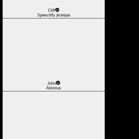
Cliff
Speechify įkūrėjas
John
Aktorius