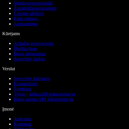
Windows programėlė
Žiniatinklio programėlė
Chrome plėtinys
Edge plėtinys
Atsisiuntimai
Kūrėjams
AI balsų generavimas
Dubliavimas
Balso klonavimas
Speechify darbui
Verslui
Speechify kūrėjams
Komandoms
Švietimui
Teksto į kalbą API dokumentacija
Balso agentų API dokumentacija
Įmonė
Apie mus
Kontaktai