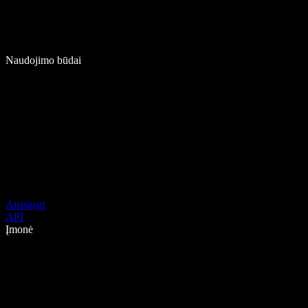
Naudojimo būdai
Atsisiųsti
API
Įmonė