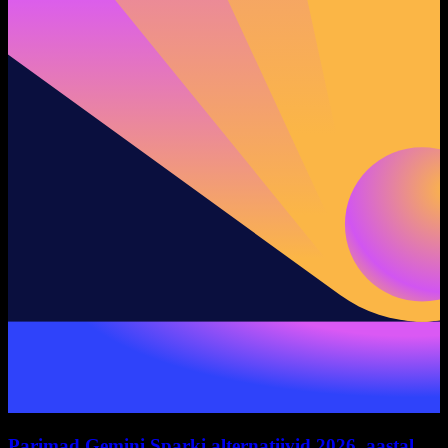
Parimad Gemini Sparki alternatiivid 2026. aastal