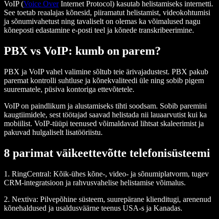
VoIP (
Voice Over
Internet Protocol) kasutab helistamiseks internetti.
See toetab reaalajas kõnesid, piiramatut helistamist, videokohtumisi
ja sõnumivahetust ning tavaliselt on olemas ka võimalused nagu
kõneposti edastamine e‑posti teel ja kõnede transkribeerimine.
PBX vs VoIP: kumb on parem?
PBX ja VoIP vahel valimine sõltub teie ärivajadustest. PBX pakub
paremat kontrolli suhtluse ja kõnekvaliteedi üle ning sobib pigem
suurematele, püsiva kontoriga ettevõtetele.
VoIP on paindlikum ja alustamiseks tihti soodsam. Sobib paremini
kaugtiimidele, sest töötajad saavad helistada nii lauaarvutist kui ka
mobiilist. VoIP-tüüpi teenused võimaldavad lihtsat skaleerimist ja
pakuvad hulgaliselt lisatööriistu.
8 parimat väikeettevõtte telefonisüsteemi
1.
RingCentral
: Kõik-ühes kõne-, video- ja sõnumiplatvorm, tugev
CRM-integratsioon ja rahvusvahelise helistamise võimalus.
2.
Nextiva
: Pilvepõhine süsteem, suurepärane klienditugi, arenenud
kõnehaldused ja usaldusväärne teenus USA-s ja Kanadas.