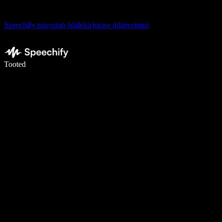
Speechify tutvustab häälekirjutuse dikteerimist
Kirjuta häälega 5× kiiremini
Tooted
Loe lähemalt