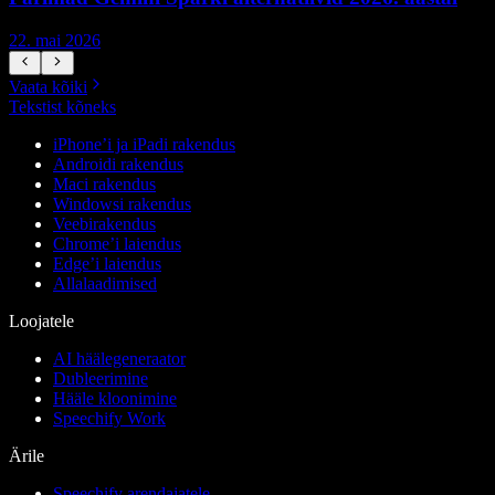
22. mai 2026
1
Vaata kõiki
Tekstist kõneks
iPhone’i ja iPadi rakendus
Androidi rakendus
Maci rakendus
Windowsi rakendus
Veebirakendus
Chrome’i laiendus
Edge’i laiendus
Allalaadimised
Loojatele
AI häälegeneraator
Dubleerimine
Hääle kloonimine
Speechify Work
Ärile
Speechify arendajatele