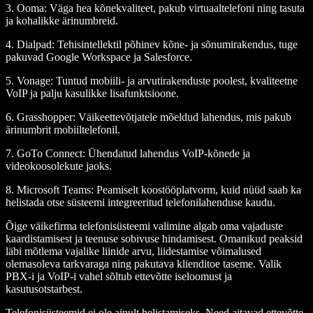
3.
Ooma
: Väga hea kõnekvaliteet, pakub virtuaaltelefoni ning tasuta
ja kohalikke ärinumbreid.
4.
Dialpad
: Tehisintellektil põhinev kõne- ja sõnumirakendus, tuge
pakuvad Google Workspace ja Salesforce.
5.
Vonage
: Tuntud mobiili- ja arvutirakenduste poolest, kvaliteetne
VoIP ja palju kasulikke lisafunktsioone.
6.
Grasshopper
: Väikeettevõtjatele mõeldud lahendus, mis pakub
ärinumbrit mobiiltelefonil.
7.
GoTo Connect
: Ühendatud lahendus VoIP-kõnede ja
videokoosolekute jaoks.
8.
Microsoft Teams
: Peamiselt koostööplatvorm, kuid nüüd saab ka
helistada otse süsteemi integreeritud telefonilahenduse kaudu.
Õige väikefirma telefonisüsteemi valimine algab oma vajaduste
kaardistamisest ja teenuse sobivuse hindamisest. Omanikud peaksid
läbi mõtlema vajalike liinide arvu, liidestamise võimalused
olemasoleva tarkvaraga ning pakutava klienditoe taseme. Valik
PBX-i ja VoIP-i vahel sõltub ettevõtte iseloomust ja
kasutusotstarbest.
Telefonisüsteemid ei ole ainult helistamiseks. Need aitavad ettevõtte