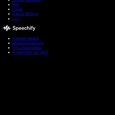
বাংলা
Català
Bahasa Melayu
اردو
Küpsiste seaded
Kasutustingimused
Privaatsuspoliitika
© Speechify Inc 2026