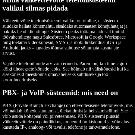
valikul silmas pidada
Väikeettevõtte telefonisüsteemi valikul on oluline, et süsteem
suudaks hallata kõnemahtu, sisaldaks automaatset kõnejuhatajat ja
pakuks head kliendituge. Süsteem peaks töötama ladusalt tuntud
töövahenditega nagu Salesforce, Microsoft ja Google Workspace
ning toetama videokõnesid, SMS‑i ja mobiilirakendusi iOS‑i ja
Androidi jaoks – tagades tõhusa suhtluse sõltumata kasutajate
arvust.
Vajalike telefoniliinide arv võib erineda. Parem on, kui liine jagub
kõigi üheaegsete kõnede jaoks. See hõlmab nii väliskõnesid kui ka
sisekõnesid meeskonna omavaheliseks suhtluseks ja töö
koordineerimiseks.
PBX- ja VoIP-süsteemid: mis need on
PBX (Private Branch Exchange) on ettevõttesisene telefonivõrk, mis
võimaldab kõnede suunamist, ülekandmist ja helistamisrühmi. See
võib asuda kohapeal või pilveteenuses. PBX-süsteemi plussid
väikeettevõttele on paindlikkus, arenenud funktsioonid ja võimalus
kasutada IP-, analoog- või tavalisi telefone ja tarkvaratelefone.