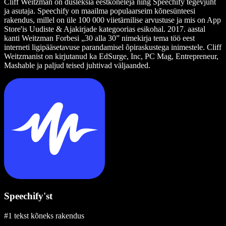
Cliff Weitzman on düsleksia eestkõneleja ning Speechify tegevjuht
ja asutaja. Speechify on maailma populaarseim kõnesünteesi
rakendus, millel on üle 100 000 viietärnilise arvustuse ja mis on App
Store'is Uudiste & Ajakirjade kategoorias esikohal. 2017. aastal
kanti Weitzman Forbesi „30 alla 30” nimekirja tema töö eest
interneti ligipääsetavuse parandamisel õpiraskustega inimestele. Cliff
Weitzmanist on kirjutanud ka EdSurge, Inc, PC Mag, Entrepreneur,
Mashable ja paljud teised juhtivad väljaanded.
Speechify'st
#1 tekst kõneks rakendus