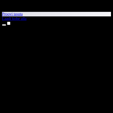
Proovi tasuta
Laadi kohe alla
Tooted
Tekst kõneks
iPhone’i ja iPadi rakendused
Androidi rakendus
Chrome’i laiendus
Edge’i laiendus
Veebirakendus
Maci rakendus
Windowsi rakendus