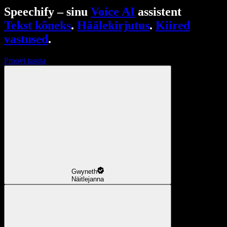
Speechify – sinu
Voice AI
assistent
Tekst kõneks
.
Häälekirjutus
.
Kiired
vastused
.
Proovi tasuta
Gwyneth
Näitlejanna