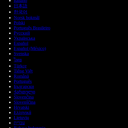
Italiano
日本語
한국어
Norsk bokmål
Polski
Português Brasileiro
Русский
Українська
Español
Español (México)
Svenska
ไทย
Türkçe
Tiếng Việt
Română
Português
Български
ქართული
Slovenčina
Slovenščina
Hrvatski
Ελληνικά
Lietuvių
עברית
Bahasa Indonesia