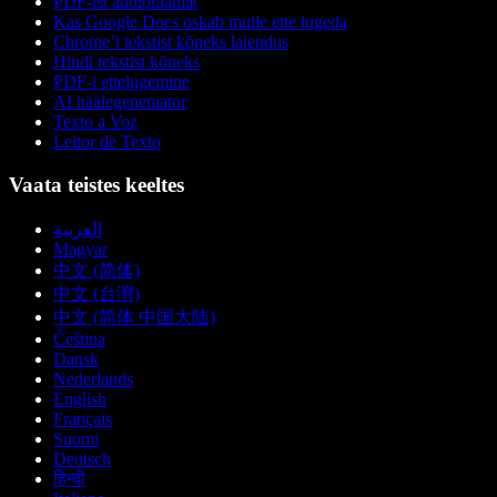
PDF-ist audioraamat
Kas Google Docs oskab mulle ette lugeda
Chrome’i tekstist kõneks laiendus
Hindi tekstist kõneks
PDF-i ettelugemine
AI häälegeneraator
Texto a Voz
Leitor de Texto
Vaata teistes keeltes
العربية
Magyar
中文 (简体)
中文 (台灣)
中文 (简体 中国大陆)
Čeština
Dansk
Nederlands
English
Français
Suomi
Deutsch
हिन्दी