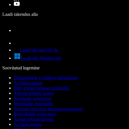
Laadi rakendus alla
Laadi alla macOS-ile
Laadi alla Windowsile
Soovitatud lugemine
Dikteerimine ja häälega kirjutamine
AI häälassistent
PDF tekstist kõneks Androidis
Tekstist kõneks lugeja
Naishääle generaator
Meeshääle generaator
Parimad düsleksia lugemisrakendused
Robotihääle generaator
Anime tekstist kõneks
AI häälemuutja