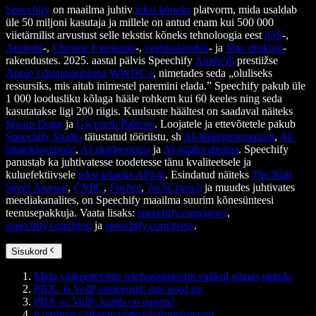
Speechify
on maailma juhtiv
tekst kõneks
platvorm, mida usaldab
üle 50 miljoni kasutaja ja millele on antud enam kui 500 000
viietärnilist arvustust selle tekstist kõneks tehnoloogia eest
iOS
-,
Android
-,
Chrome Extension
-,
veebirakendus
- ja
Mac desktop
-
rakendustes. 2025. aastal pälvis Speechify
Apple’ilt
prestiižse
Apple’i disainiauhinna
WWDC-l
, nimetades seda „oluliseks
ressursiks, mis aitab inimestel paremini elada.” Speechify pakub üle
1 000 loodusliku kõlaga hääle rohkem kui 60 keeles ning seda
kasutatakse ligi 200 riigis. Kuulsuste häältest on saadaval näiteks
Snoop Dogg
ja
Gwyneth Paltrow
. Loojatele ja ettevõtetele pakub
Speechify Studio
täiustatud tööriistu, sh
AI-häälegeneraatorit
,
AI-
häälekloonimist
,
AI-dubleerimist
ja
AI-häälevahetust
. Speechify
panustab ka juhtivatesse toodetesse tänu kvaliteetsele ja
kuluefektiivsele
tekst kõneks API-le
. Esindatud näiteks
The Wall
Street Journal
,
CNBC
,
Forbes
,
TechCrunch
ja muudes juhtivates
meediakanalites, on Speechify maailma suurim kõnesünteesi
teenusepakkuja. Vaata lisaks:
speechify.com/news
,
speechify.com/blog
ja
speechify.com/press
.
Sisukord
Mida väikeettevõtte telefonisüsteemi valikul silmas pidada
PBX- ja VoIP-süsteemid: mis need on
PBX vs VoIP: kumb on parem?
8 parimat väikeettevõtte telefonisüsteemi