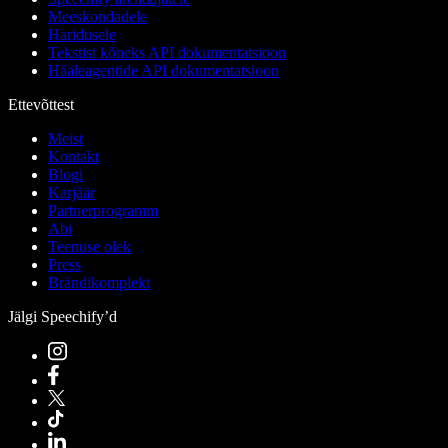
Meeskondadele
Haridusele
Tekstist kõneks API dokumentatsioon
Hääleagentide API dokumentatsioon
Ettevõttest
Meist
Kontakt
Blogi
Karjäär
Partnerprogramm
Abi
Teenuse olek
Press
Brändikomplekt
Jälgi Speechify’d