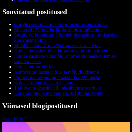
Soovitatud postitused
Google'i esitlus: Digitaalse jutustamise meistriklass
Mis on SOP? Standardtöökorralduse mõistmine
Spotify AI kõnetõlge: Ühendab ülemaailmse podcastide
kuulamismaailma
Millal kasutada Zoom Webinari vs Koosolekut
Kuidas muusikat miksida: samm-sammuline juhend
Kuidas kasutada videolõikurit professionaalse tulemuse
saavutamiseks
Kuidas muuta Siri häält
Animeeritud taustade tõus ja mõju digidisainis
Parim hiina tõlkija, mida kasutada 2024. aastal
Kuidas konverterit saab kasutada
10 loovat podcastiideed, mis sind inspireerivad
Kohanda pilte ja leia veel 1920x1080 taustapilte
Viimased blogipostitused
Vaata kõiki