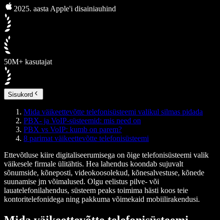
2025. aasta Apple'i disainiauhind
50M+ kasutajat
Sisukord
Mida väikeettevõtte telefonisüsteemi valikul silmas pidada
PBX- ja VoIP-süsteemid: mis need on
PBX vs VoIP: kumb on parem?
8 parimat väikeettevõtte telefonisüsteemi
Ettevõtluse kiire digitaliseerumisega on õige telefonisüsteemi valik
väikesele firmale ülitähtis. Hea lahendus koondab sujuvalt
sõnumside, kõneposti, videokoosolekud, kõnesalvestuse, kõnede
suunamise jm võimalused. Olgu eelistus pilve- või
lauatelefonilahendus, süsteem peaks toimima hästi koos teie
kontoritelefonidega ning pakkuma võimekaid mobiilirakendusi.
Mida väikeettevõtte telefonisüsteemi