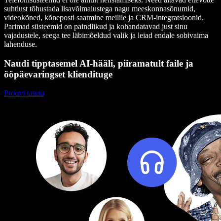
suhtlust tõhustada lisavõimalustega nagu meeskonnasõnumid,
videokõned, kõneposti saatmine meilile ja CRM-integratsioonid.
Parimad süsteemid on paindlikud ja kohandatavad just sinu
vajadustele, seega tee läbimõeldud valik ja leiad endale sobivaima
lahenduse.
Naudi tipptasemel AI-hääli, piiramatult faile ja
ööpäevaringset kliendituge
Proovi tasuta