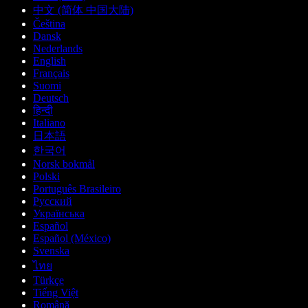
中文 (简体 中国大陆)
Čeština
Dansk
Nederlands
English
Français
Suomi
Deutsch
हिन्दी
Italiano
日本語
한국어
Norsk bokmål
Polski
Português Brasileiro
Русский
Українська
Español
Español (México)
Svenska
ไทย
Türkçe
Tiếng Việt
Română