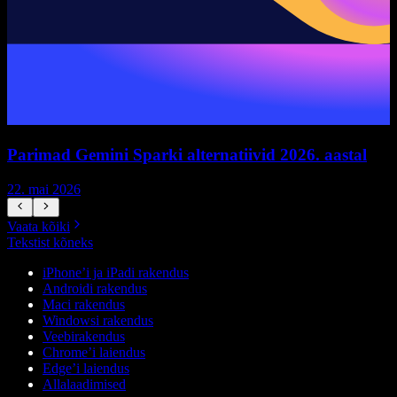
Parimad Gemini Sparki alternatiivid 2026. aastal
22. mai 2026
1
Vaata kõiki
Tekstist kõneks
iPhone’i ja iPadi rakendus
Androidi rakendus
Maci rakendus
Windowsi rakendus
Veebirakendus
Chrome’i laiendus
Edge’i laiendus
Allalaadimised