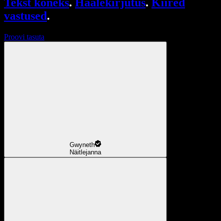
Tekst kõneks
.
Häälekirjutus
.
Kiired
vastused
.
Proovi tasuta
Gwyneth
Näitlejanna