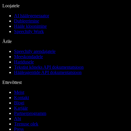
Loojatele
AI häälegeneraator
Dubleerimine
Hääle kloonimine
Speechify Work
Ärile
Speechify arendajatele
Meeskondadele
Haridusele
Tekstist kõneks API dokumentatsioon
Hääleagentide API dokumentatsioon
Ettevõttest
Meist
Kontakt
Blogi
Karjäär
Partnerprogramm
Abi
Teenuse olek
Press