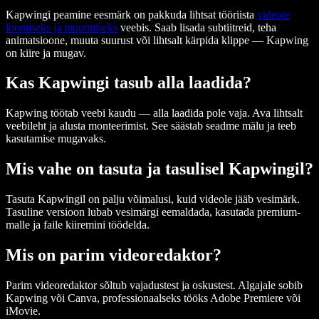
Kapwingi peamine eesmärk on pakkuda lihtsat tööriista
videote
loomiseks ja muutmiseks
veebis. Saab lisada subtiitreid, teha
animatsioone, muuta suurust või lihtsalt kärpida klippe — Kapwing
on kiire ja mugav.
Kas Kapwingi tasub alla laadida?
Kapwing töötab veebi kaudu — alla laadida pole vaja. Ava lihtsalt
veebileht ja alusta monteerimist. See säästab seadme mälu ja teeb
kasutamise mugavaks.
Mis vahe on tasuta ja tasulisel Kapwingil?
Tasuta Kapwingil on palju võimalusi, kuid videole jääb vesimärk.
Tasuline versioon lubab vesimärgi eemaldada, kasutada premium-
malle ja faile kiiremini töödelda.
Mis on parim videoredaktor?
Parim videoredaktor sõltub vajadustest ja oskustest. Algajale sobib
Kapwing või Canva, professionaalseks tööks Adobe Premiere või
iMovie.