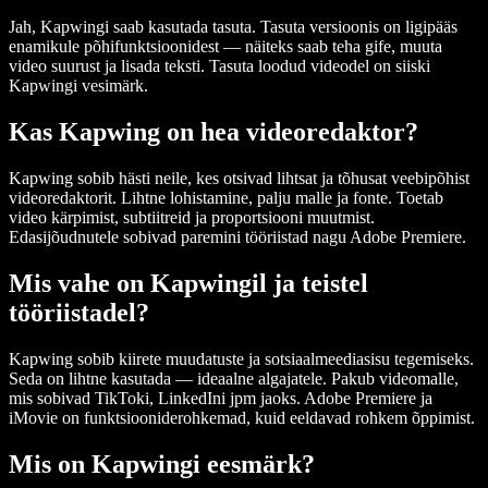
Jah, Kapwingi saab kasutada tasuta. Tasuta versioonis on ligipääs
enamikule põhifunktsioonidest — näiteks saab teha gife, muuta
video suurust ja lisada teksti. Tasuta loodud videodel on siiski
Kapwingi vesimärk.
Kas Kapwing on hea videoredaktor?
Kapwing sobib hästi neile, kes otsivad lihtsat ja tõhusat veebipõhist
videoredaktorit. Lihtne lohistamine, palju malle ja fonte. Toetab
video kärpimist, subtiitreid ja proportsiooni muutmist.
Edasijõudnutele sobivad paremini tööriistad nagu Adobe Premiere.
Mis vahe on Kapwingil ja teistel
tööriistadel?
Kapwing sobib kiirete muudatuste ja sotsiaalmeediasisu tegemiseks.
Seda on lihtne kasutada — ideaalne algajatele. Pakub videomalle,
mis sobivad TikToki, LinkedIni jpm jaoks. Adobe Premiere ja
iMovie on funktsiooniderohkemad, kuid eeldavad rohkem õppimist.
Mis on Kapwingi eesmärk?