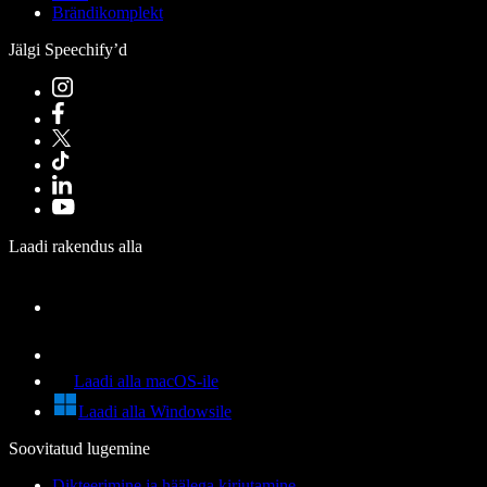
Brändikomplekt
Jälgi Speechify’d
Laadi rakendus alla
Laadi alla macOS-ile
Laadi alla Windowsile
Soovitatud lugemine
Dikteerimine ja häälega kirjutamine