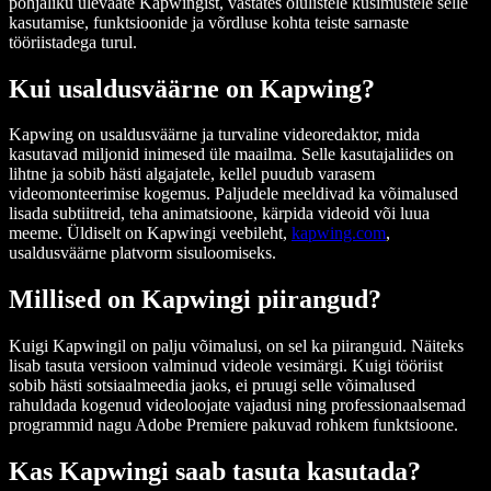
põhjaliku ülevaate Kapwingist, vastates olulistele küsimustele selle
kasutamise, funktsioonide ja võrdluse kohta teiste sarnaste
tööriistadega turul.
Kui usaldusväärne on Kapwing?
Kapwing on usaldusväärne ja turvaline videoredaktor, mida
kasutavad miljonid inimesed üle maailma. Selle kasutajaliides on
lihtne ja sobib hästi algajatele, kellel puudub varasem
videomonteerimise kogemus. Paljudele meeldivad ka võimalused
lisada subtiitreid, teha animatsioone, kärpida videoid või luua
meeme. Üldiselt on Kapwingi veebileht,
kapwing.com
,
usaldusväärne platvorm sisuloomiseks.
Millised on Kapwingi piirangud?
Kuigi Kapwingil on palju võimalusi, on sel ka piiranguid. Näiteks
lisab tasuta versioon valminud videole vesimärgi. Kuigi tööriist
sobib hästi sotsiaalmeedia jaoks, ei pruugi selle võimalused
rahuldada kogenud videoloojate vajadusi ning professionaalsemad
programmid nagu Adobe Premiere pakuvad rohkem funktsioone.
Kas Kapwingi saab tasuta kasutada?