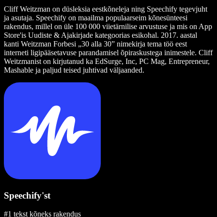
Cliff Weitzman on düsleksia eestkõneleja ning Speechify tegevjuht
ja asutaja. Speechify on maailma populaarseim kõnesünteesi
rakendus, millel on üle 100 000 viietärnilise arvustuse ja mis on App
Store'is Uudiste & Ajakirjade kategoorias esikohal. 2017. aastal
kanti Weitzman Forbesi „30 alla 30” nimekirja tema töö eest
interneti ligipääsetavuse parandamisel õpiraskustega inimestele. Cliff
Weitzmanist on kirjutanud ka EdSurge, Inc, PC Mag, Entrepreneur,
Mashable ja paljud teised juhtivad väljaanded.
Speechify'st
#1 tekst kõneks rakendus