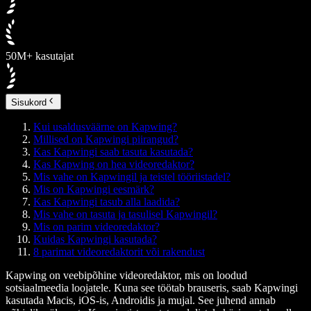
50M+ kasutajat
Sisukord
Kui usaldusväärne on Kapwing?
Millised on Kapwingi piirangud?
Kas Kapwingi saab tasuta kasutada?
Kas Kapwing on hea videoredaktor?
Mis vahe on Kapwingil ja teistel tööriistadel?
Mis on Kapwingi eesmärk?
Kas Kapwingi tasub alla laadida?
Mis vahe on tasuta ja tasulisel Kapwingil?
Mis on parim videoredaktor?
Kuidas Kapwingi kasutada?
8 parimat videoredaktorit või rakendust
Kapwing on veebipõhine videoredaktor, mis on loodud
sotsiaalmeedia loojatele. Kuna see töötab brauseris, saab Kapwingi
kasutada Macis, iOS-is, Androidis ja mujal. See juhend annab