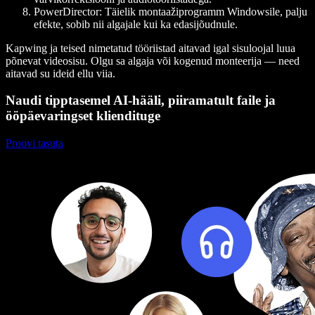
PowerDirector
: Täielik montaažiprogramm Windowsile, palju
efekte, sobib nii algajale kui ka edasijõudnule.
Kapwing ja teised nimetatud tööriistad aitavad igal sisuloojal luua
põnevat videosisu. Olgu sa algaja või kogenud monteerija — need
aitavad su ideid ellu viia.
Naudi tipptasemel AI-hääli, piiramatult faile ja
ööpäevaringset kliendituge
Proovi tasuta