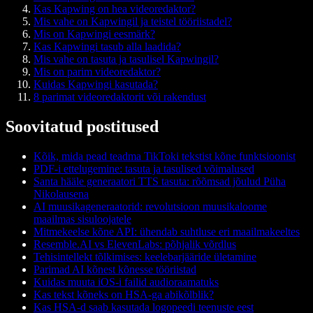
Kas Kapwing on hea videoredaktor?
Mis vahe on Kapwingil ja teistel tööriistadel?
Mis on Kapwingi eesmärk?
Kas Kapwingi tasub alla laadida?
Mis vahe on tasuta ja tasulisel Kapwingil?
Mis on parim videoredaktor?
Kuidas Kapwingi kasutada?
8 parimat videoredaktorit või rakendust
Soovitatud postitused
Kõik, mida pead teadma TikToki tekstist kõne funktsioonist
PDF-i ettelugemine: tasuta ja tasulised võimalused
Santa hääle generaatori TTS tasuta: rõõmsad jõulud Püha
Nikolausena
AI muusikageneraatorid: revolutsioon muusikaloome
maailmas sisuloojatele
Mitmekeelse kõne API: ühendab suhtluse eri maailmakeeltes
Resemble.AI vs ElevenLabs: põhjalik võrdlus
Tehisintellekt tõlkimises: keelebarjääride ületamine
Parimad AI kõnest kõnesse tööriistad
Kuidas muuta iOS-i failid audioraamatuks
Kas tekst kõneks on HSA-ga abikõlblik?
Kas HSA-d saab kasutada logopeedi teenuste eest