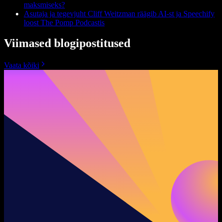
maksmiseks?
Asutaja ja tegevjuht Cliff Weitzman räägib AI-st ja Speechify
loost The Pomp Podcastis
Viimased blogipostitused
Vaata kõiki