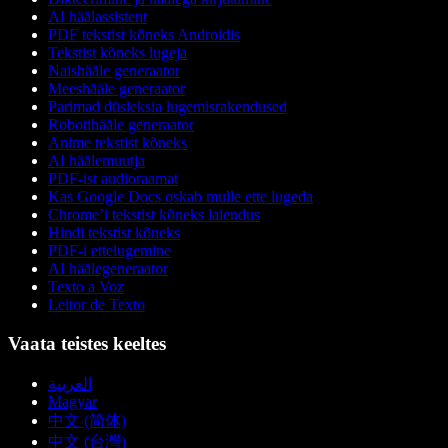
AI häälassistent
PDF tekstist kõneks Androidis
Tekstist kõneks lugeja
Naishääle generaator
Meeshääle generaator
Parimad düsleksia lugemisrakendused
Robotihääle generaator
Anime tekstist kõneks
AI häälemuutja
PDF-ist audioraamat
Kas Google Docs oskab mulle ette lugeda
Chrome’i tekstist kõneks laiendus
Hindi tekstist kõneks
PDF-i ettelugemine
AI häälegeneraator
Texto a Voz
Leitor de Texto
Vaata teistes keeltes
العربية
Magyar
中文 (简体)
中文 (台灣)