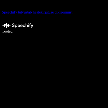
Speechify tutvustab häälekirjutuse dikteerimist
Kirjuta häälega 5× kiiremini
Tooted
Loe lähemalt