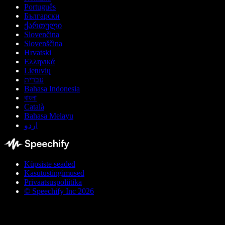
Português
Български
ქართული
Slovenčina
Slovenščina
Hrvatski
Ελληνικά
Lietuvių
עברית
Bahasa Indonesia
বাংলা
Català
Bahasa Melayu
اردو
Küpsiste seaded
Kasutustingimused
Privaatsuspoliitika
© Speechify Inc 2026