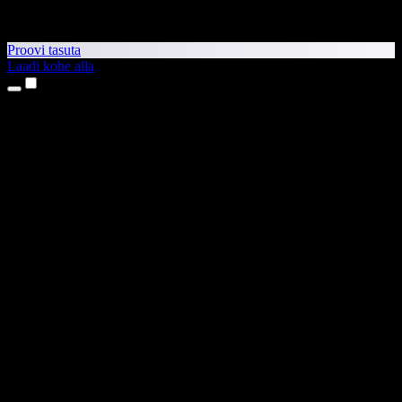
Proovi tasuta
Laadi kohe alla
Tooted
Tekst kõneks
iPhone’i ja iPadi rakendused
Androidi rakendus
Chrome’i laiendus
Edge’i laiendus
Veebirakendus
Maci rakendus
Windowsi rakendus