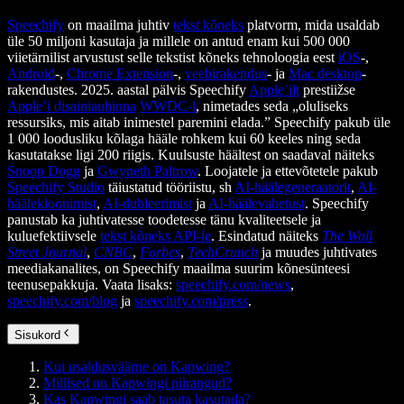
Speechify
on maailma juhtiv
tekst kõneks
platvorm, mida usaldab
üle 50 miljoni kasutaja ja millele on antud enam kui 500 000
viietärnilist arvustust selle tekstist kõneks tehnoloogia eest
iOS
-,
Android
-,
Chrome Extension
-,
veebirakendus
- ja
Mac desktop
-
rakendustes. 2025. aastal pälvis Speechify
Apple’ilt
prestiižse
Apple’i disainiauhinna
WWDC-l
, nimetades seda „oluliseks
ressursiks, mis aitab inimestel paremini elada.” Speechify pakub üle
1 000 loodusliku kõlaga hääle rohkem kui 60 keeles ning seda
kasutatakse ligi 200 riigis. Kuulsuste häältest on saadaval näiteks
Snoop Dogg
ja
Gwyneth Paltrow
. Loojatele ja ettevõtetele pakub
Speechify Studio
täiustatud tööriistu, sh
AI-häälegeneraatorit
,
AI-
häälekloonimist
,
AI-dubleerimist
ja
AI-häälevahetust
. Speechify
panustab ka juhtivatesse toodetesse tänu kvaliteetsele ja
kuluefektiivsele
tekst kõneks API-le
. Esindatud näiteks
The Wall
Street Journal
,
CNBC
,
Forbes
,
TechCrunch
ja muudes juhtivates
meediakanalites, on Speechify maailma suurim kõnesünteesi
teenusepakkuja. Vaata lisaks:
speechify.com/news
,
speechify.com/blog
ja
speechify.com/press
.
Sisukord
Kui usaldusväärne on Kapwing?
Millised on Kapwingi piirangud?
Kas Kapwingi saab tasuta kasutada?